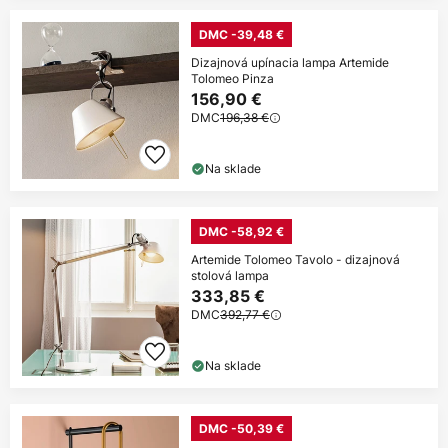
DMC -39,48 €
Dizajnová upínacia lampa Artemide
Tolomeo Pinza
156,90 €
DMC
196,38 €
Na sklade
DMC -58,92 €
Artemide Tolomeo Tavolo - dizajnová
stolová lampa
333,85 €
DMC
392,77 €
Na sklade
DMC -50,39 €