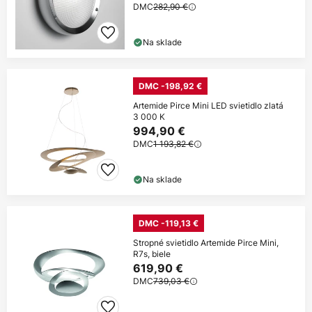
DMC
282,90 €
Na sklade
DMC -198,92 €
Artemide Pirce Mini LED svietidlo zlatá
3 000 K
994,90 €
DMC
1 193,82 €
Na sklade
DMC -119,13 €
Stropné svietidlo Artemide Pirce Mini,
R7s, biele
619,90 €
DMC
739,03 €