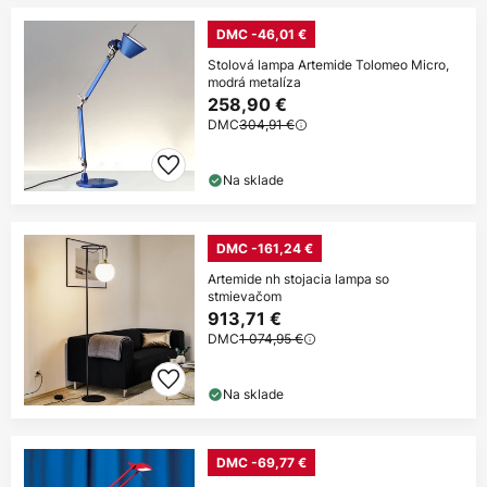
DMC -46,01 €
Stolová lampa Artemide Tolomeo Micro,
modrá metalíza
258,90 €
DMC
304,91 €
Na sklade
DMC -161,24 €
Artemide nh stojacia lampa so
stmievačom
913,71 €
DMC
1 074,95 €
Na sklade
DMC -69,77 €