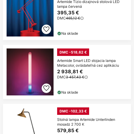
Artemide Tizio dizajnová stolová LED
lampa červená
395,35 €
DMC
465,12 €
Na sklade
DMC -518,62 €
Artemide Smart LED stojacia lampa
Metacolor, ovládateľná cez aplikáciu
2 938,81 €
DMC
3 457,43 €
Na sklade
DMC -102,33 €
Stolná lampa Artemide Unterlinden
mosadz 2 700 K
579,85 €