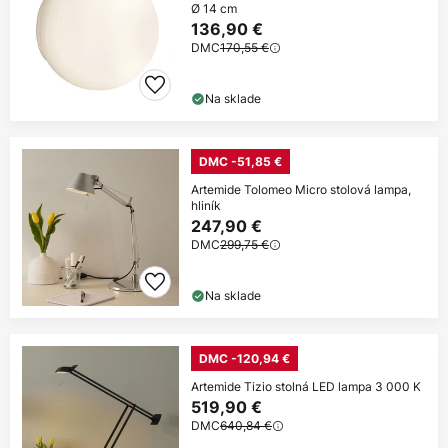
Ø 14 cm
136,90 €
DMC
170,55 €
Na sklade
DMC -51,85 €
Artemide Tolomeo Micro stolová lampa,
hliník
247,90 €
DMC
299,75 €
Na sklade
DMC -120,94 €
Artemide Tizio stolná LED lampa 3 000 K
519,90 €
DMC
640,84 €