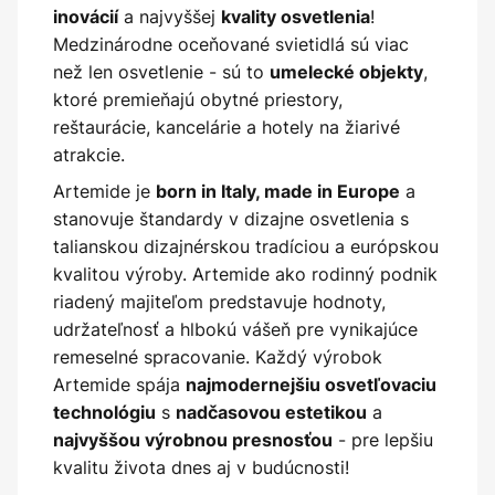
a najvyššej
!
inovácií
kvality osvetlenia
Medzinárodne oceňované svietidlá sú viac
než len osvetlenie - sú to
,
umelecké objekty
ktoré premieňajú obytné priestory,
reštaurácie, kancelárie a hotely na žiarivé
atrakcie.
Artemide je
a
born in Italy, made in Europe
stanovuje štandardy v dizajne osvetlenia s
talianskou dizajnérskou tradíciou a európskou
kvalitou výroby. Artemide ako rodinný podnik
riadený majiteľom predstavuje hodnoty,
udržateľnosť a hlbokú vášeň pre vynikajúce
remeselné spracovanie. Každý výrobok
Artemide spája
najmodernejšiu osvetľovaciu
s
a
technológiu
nadčasovou estetikou
- pre lepšiu
najvyššou výrobnou presnosťou
kvalitu života dnes aj v budúcnosti!