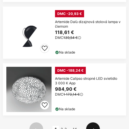
DMC -20,93 €
Artemide Dalù dizajnová stolová lampa v
čiernom
118,61 €
DMC
139,54 €
Na sklade
DMC -188,24 €
Artemide Calipso stropné LED svietidlo
3 000 K App
984,90 €
DMC
1 173,14 €
Na sklade
Strana