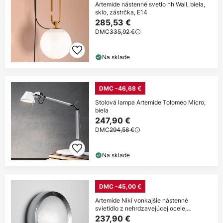
Artemide nástenné svetlo nh Wall, biela,
sklo, zástrčka, E14
285,53 €
DMC
335,92 €
Na sklade
DMC -46,68 €
Stolová lampa Artemide Tolomeo Micro,
biela
247,90 €
DMC
294,58 €
Na sklade
DMC -45,00 €
Artemide Niki vonkajšie nástenné
svietidlo z nehrdzavejúcej ocele,
saténové
237,90 €