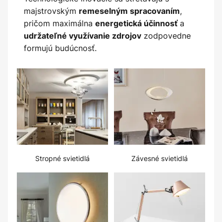
majstrovským
,
remeselným spracovaním
pričom maximálna
a
energetická účinnosť
zodpovedne
udržateľné využívanie zdrojov
formujú budúcnosť.
Stropné svietidlá
Závesné svietidlá