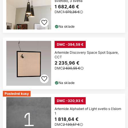
svietidlo, 3 svetlá
1 682,46 €
DMC
1 979,36 €
Na sklade
DMC -394,59 €
Artemide Discovery Space Spot Square,
CCT
2 235,96 €
DMC
2 630,55 €
Na sklade
Posledné kusy
DMC -320,93 €
Artemide Alphabet of Light svetlo s číslom
1
1 818,64 €
DMC
2 139,57 €