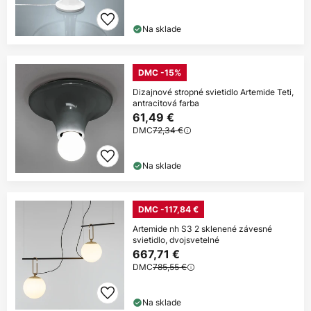
Na sklade
DMC -15%
Dizajnové stropné svietidlo Artemide Teti,
antracitová farba
61,49 €
DMC
72,34 €
Na sklade
DMC -117,84 €
Artemide nh S3 2 sklenené závesné
svietidlo, dvojsvetelné
667,71 €
DMC
785,55 €
Na sklade