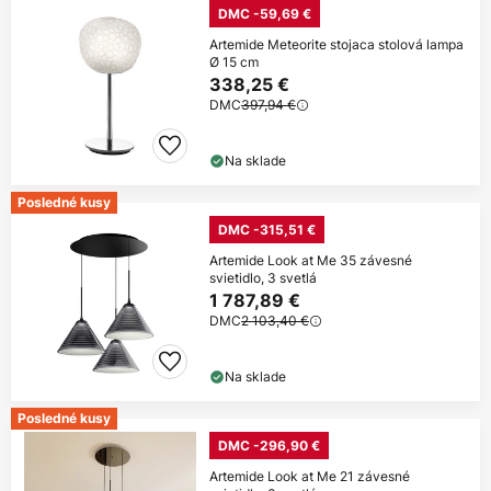
DMC -59,69 €
Artemide Meteorite stojaca stolová lampa
Ø 15 cm
338,25 €
DMC
397,94 €
Na sklade
Posledné kusy
DMC -315,51 €
Artemide Look at Me 35 závesné
svietidlo, 3 svetlá
1 787,89 €
DMC
2 103,40 €
Na sklade
Posledné kusy
DMC -296,90 €
Artemide Look at Me 21 závesné