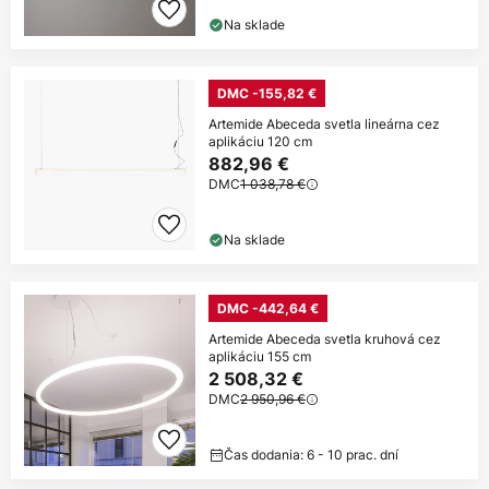
Na sklade
DMC -155,82 €
Artemide Abeceda svetla lineárna cez
aplikáciu 120 cm
882,96 €
DMC
1 038,78 €
Na sklade
DMC -442,64 €
Artemide Abeceda svetla kruhová cez
aplikáciu 155 cm
2 508,32 €
DMC
2 950,96 €
Čas dodania: 6 - 10 prac. dní