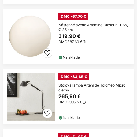
DMC -67,70 €
Nástenné svetlo Artemide Dioscuri, IP65,
Ø 35 cm
319,90 €
DMC
387,60 €
Na sklade
DMC -33,85 €
Stolová lampa Artemide Tolomeo Micro,
čierna
265,90 €
DMC
299,75 €
Na sklade
DMC -51,85 €