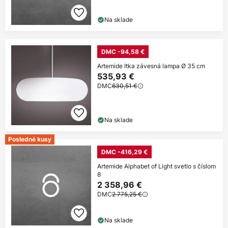
Na sklade
DMC -94,58 €
Artemide Itka závesná lampa Ø 35 cm
535,93 €
DMC
630,51 €
Na sklade
Posledné kusy
DMC -416,29 €
Artemide Alphabet of Light svetlo s číslom
8
2 358,96 €
DMC
2 775,25 €
Na sklade