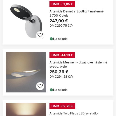
DMC -51,85 €
Artemide Demetra Spotlight nástenné
2 700 K biela
247,90 €
DMC
299,75 €
Na sklade
DMC -44,19 €
Artemide Mesmeri - dizajnové nástenné
svetlo, biele
250,39 €
DMC
294,58 €
Na sklade
DMC -62,79 €
Artemide Two Flags LED svietidlo