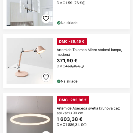
DMC
1 591,76 €
Na sklade
DMC -86,45 €
Artemide Tolomeo Micro stolová lampa,
medená
371,90 €
DMC
458,35 €
Na sklade
DMC -282,96 €
Artemide Abeceda svetla kruhová cez
aplikáciu 90 cm
1 603,38 €
DMC
1 886,34 €