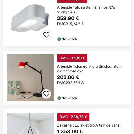
Artemide Talo nástenná lampa R7s
21cm/biela
258,90 €
DMC
315,24 €
Na sklade
DMC -35,80 €
Artemide Tolomeo Micro Bicolour stolík
čierna/koralová
202,86 €
DMC
238,66 €
Na sklade
DMC -238,76 €
Závesné LED svietidlo Artemide Yanzi
1 353,00 €