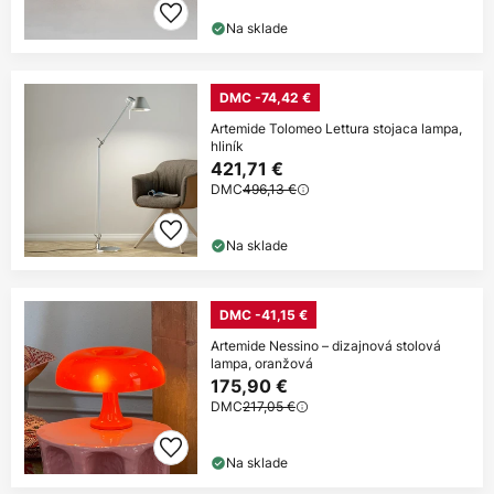
Na sklade
DMC -74,42 €
Artemide Tolomeo Lettura stojaca lampa,
hliník
421,71 €
DMC
496,13 €
Na sklade
DMC -41,15 €
Artemide Nessino – dizajnová stolová
lampa, oranžová
175,90 €
DMC
217,05 €
Na sklade