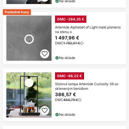
Na sklade
Posledné kusy
DMC -264,35 €
Artemide Alphabet of Light malé písmeno
na stenu o
1 497,96 €
DMC
1 762,31 €
Na sklade
DMC -68,22 €
Stolová lampa Artemide Curiosity 36 so
skleneným tienidlom
386,57 €
DMC
454,79 €
Na sklade