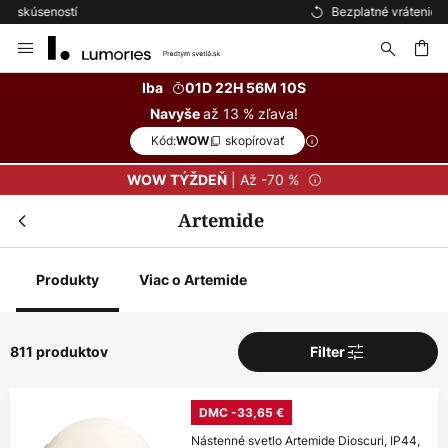
Bezplatné vrátenie do 50 dní
Skip
to
Content
ať
Iba
01D 22H 56M 09S
až 13 % zľava!
Navyše
Kód:
skopírovať
WOW
| Až -70 %
WOW TÝŽDEŇ
Artemide
Produkty
Viac o Artemide
811 produktov
Filter
DMC -33,65 €
Nástenné svetlo Artemide Dioscuri, IP44,