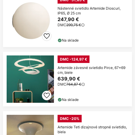
Nástenné svietidlo Artemide Dioscuri,
IP65, Ø 25 cm
247,90 €
DMC
299,75 €
Na sklade
DMC -124,97 €
Artemide závesné svietidlo Pirce, 67x69
cm, biele
639,90 €
DMC
764,87 €
Na sklade
DMC -20%
Artemide Teti dizajnové stropné svietidlo,
biela