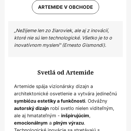
ARTEMIDE V OBCHODE
„Nežijeme len zo žiaroviek, ale aj z inovácií,
ktoré nie sú len technologické. Všetko je to o
inovatívnom myslení" (Ernesto Gismondi)
.
Svetlá od Artemide
Artemide spája vizionársky dizajn a
architektonické osvetlenie a vytvára jedinečnú
. Odvážny
symbiózu estetiky a funkčnosti
robí svetlo nielen viditeľným,
autorský dizajn
ale aj hmatateľným -
,
inšpirujúcim
a
.
emocionálnym
plným výrazu
Technologické inovácie sa stretávajú s