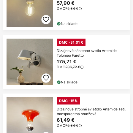
57,90 €
DMC
72,34 €
Na sklade
DMC -31,01 €
Dizajnové nástenné svetlo Artemide
Tolomeo Faretto
175,71 €
DMC
206,72 €
Na sklade
DMC -15%
Dizajnové stropné svietidlo Artemide Teti,
transparentná oranžová
61,49 €
DMC
72,34 €