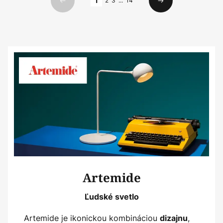
1
2
3
...
14
Predchádzajúci
Ďalší
Artemide
Ľudské svetlo
Artemide je ikonickou kombináciou
,
dizajnu