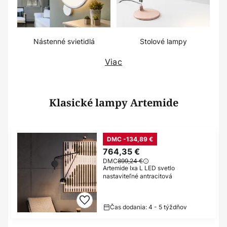
Nástenné svietidlá
Stolové lampy
Viac
Klasické lampy Artemide
DMC -134,89 €
764,35 €
DMC
899,24 €
Artemide Ixa L LED svetlo
nastaviteľné antracitová
Čas dodania: 4 - 5 týždňov