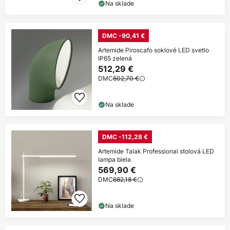
Na sklade
DMC -90,41 €
Artemide Piroscafo soklové LED svetlo
IP65 zelená
512,29 €
DMC
602,70 €
Na sklade
DMC -112,28 €
Artemide Talak Professional stolová LED
lampa biela
569,90 €
DMC
682,18 €
Na sklade