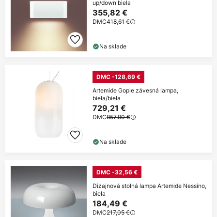
up/down biela
355,82 €
DMC
418,61 €
Na sklade
DMC -128,69 €
Artemide Gople závesná lampa,
biela/biela
729,21 €
DMC
857,90 €
Na sklade
DMC -32,56 €
Dizajnová stolná lampa Artemide Nessino,
biela
184,49 €
DMC
217,05 €