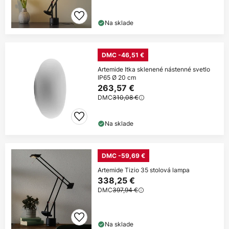
Na sklade
DMC -46,51 €
Artemide Itka sklenené nástenné svetlo
IP65 Ø 20 cm
263,57 €
DMC
310,08 €
Na sklade
DMC -59,69 €
Artemide Tizio 35 stolová lampa
338,25 €
DMC
397,94 €
Na sklade