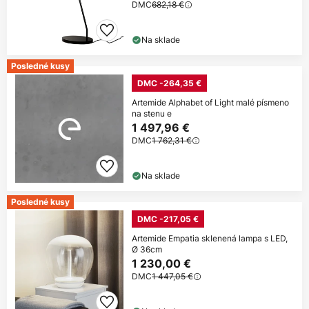
DMC
682,18 €
Na sklade
Posledné kusy
DMC -264,35 €
Artemide Alphabet of Light malé písmeno
na stenu e
1 497,96 €
DMC
1 762,31 €
Na sklade
Posledné kusy
DMC -217,05 €
Artemide Empatia sklenená lampa s LED,
Ø 36cm
1 230,00 €
DMC
1 447,05 €