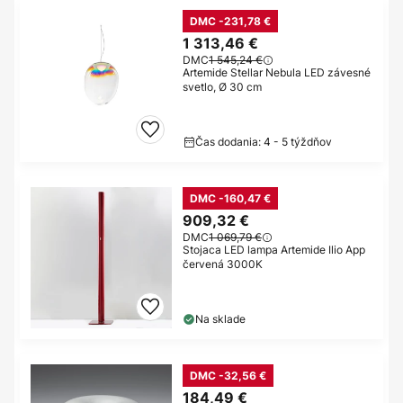
DMC -231,78 €
1 313,46 €
DMC
1 545,24 €
Artemide Stellar Nebula LED závesné
svetlo, Ø 30 cm
Čas dodania: 4 - 5 týždňov
DMC -160,47 €
909,32 €
DMC
1 069,79 €
Stojaca LED lampa Artemide Ilio App
červená 3000K
Na sklade
DMC -32,56 €
184,49 €