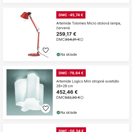
DMC -45,74 €
Artemide Tolomeo Micro stolová lampa,
červená
259,17 €
DMC
304,91 €
Na sklade
DMC -79,84 €
Artemide Logico Mini stropné svietidlo
28x28 cm
452,46 €
DMC
532,30 €
Na sklade
DMC -56,34 €