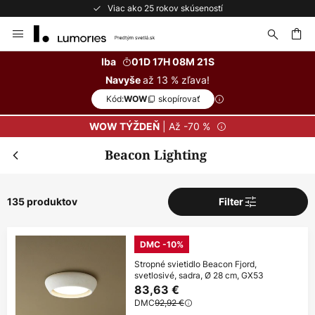
Bezplatné vrátenie do 50 dní
Skip
to
Content
ať
Iba
01D 17H 08M 20S
až 13 % zľava!
Navyše
Kód:
skopírovať
WOW
| Až -70 %
WOW TÝŽDEŇ
Beacon Lighting
135 produktov
Filter
DMC -10%
Stropné svietidlo Beacon Fjord,
svetlosivé, sadra, Ø 28 cm, GX53
83,63 €
DMC
92,92 €