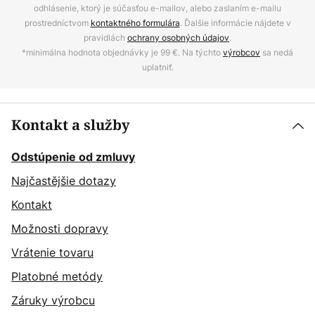
odhlásenie, ktorý je súčasťou e-mailov, alebo zaslaním e-mailu
prostredníctvom
kontaktného formulára
. Ďalšie informácie nájdete v
pravidlách
ochrany osobných údajov
.
*minimálna hodnota objednávky je 99 €. Na týchto
výrobcov
sa nedá
uplatniť.
Kontakt a služby
Odstúpenie od zmluvy
Najčastějšie dotazy
Kontakt
Možnosti dopravy
Vrátenie tovaru
Platobné metódy
Záruky výrobcu