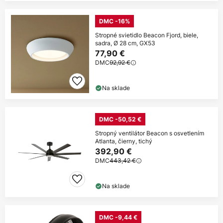
DMC -16%
Stropné svietidlo Beacon Fjord, biele,
sadra, Ø 28 cm, GX53
77,90 €
DMC
92,92 €
Na sklade
DMC -50,52 €
Stropný ventilátor Beacon s osvetlením
Atlanta, čierny, tichý
392,90 €
DMC
443,42 €
Na sklade
DMC -9,44 €