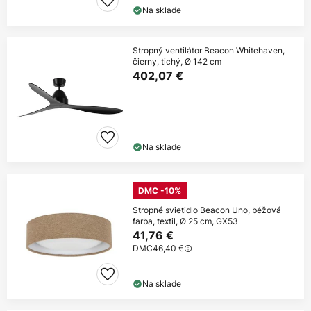
Na sklade
Stropný ventilátor Beacon Whitehaven,
čierny, tichý, Ø 142 cm
402,07 €
Na sklade
DMC -10%
Stropné svietidlo Beacon Uno, béžová
farba, textil, Ø 25 cm, GX53
41,76 €
DMC
46,40 €
Na sklade