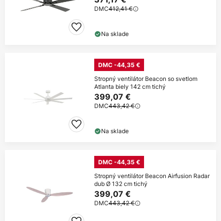
DMC
412,41 €
Na sklade
DMC -44,35 €
Stropný ventilátor Beacon so svetlom
Atlanta biely 142 cm tichý
399,07 €
DMC
443,42 €
Na sklade
DMC -44,35 €
Stropný ventilátor Beacon Airfusion Radar
dub Ø 132 cm tichý
399,07 €
DMC
443,42 €