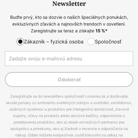
Newsletter
Buďte prvý, kto sa dozvie o našich špeciálnych ponukách,
exkluzívnych zľavách a najnovších trendoch v osvetlení.
Zaregistrujte sa teraz a získajte
15
%*
Zákazník – fyzická osoba
Spoločnosť
Odoberať
Zaregistrujte sa do newsletteru spoločnosti Lumories.sk a dostávajte
skvelé ponuky zo sortimentu svetelných zdrojov a svietidiel, ventilátorov,
solárnych systémov a produktov pre inteligentnú domácnosť, zľavové
kupóny, zľavy na produkty alebo akciové balíčky, odporúčania a
predstavenia produktov, ako aj obsah od možných partnerov pre
spoluprácu a prieskumy, ako aj žiadosti o recenzie a odporúčania na
nákup. Odber môžete kedykoľvek zrušiť kliknutím na odkaz na