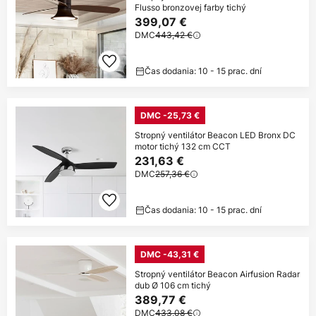
Flusso bronzovej farby tichý
399,07 €
DMC
443,42 €
Čas dodania: 10 - 15 prac. dní
DMC -25,73 €
Stropný ventilátor Beacon LED Bronx DC
motor tichý 132 cm CCT
231,63 €
DMC
257,36 €
Čas dodania: 10 - 15 prac. dní
DMC -43,31 €
Stropný ventilátor Beacon Airfusion Radar
dub Ø 106 cm tichý
389,77 €
DMC
433,08 €