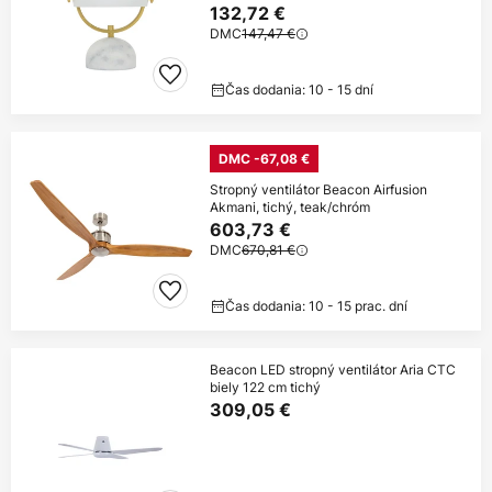
132,72 €
DMC
147,47 €
Čas dodania: 10 - 15 dní
DMC -67,08 €
Stropný ventilátor Beacon Airfusion
Akmani, tichý, teak/chróm
603,73 €
DMC
670,81 €
Čas dodania: 10 - 15 prac. dní
Beacon LED stropný ventilátor Aria CTC
biely 122 cm tichý
309,05 €