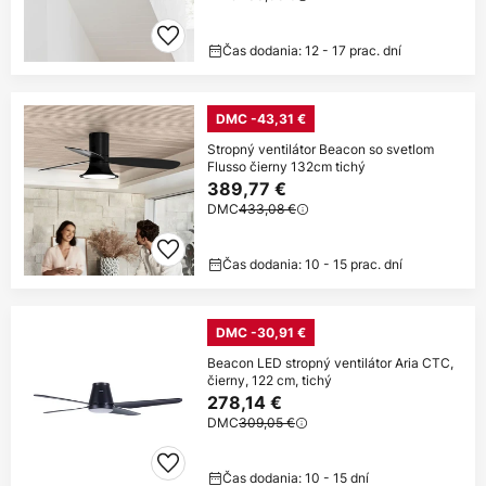
Čas dodania: 12 - 17 prac. dní
DMC -43,31 €
Stropný ventilátor Beacon so svetlom
Flusso čierny 132cm tichý
389,77 €
DMC
433,08 €
Čas dodania: 10 - 15 prac. dní
DMC -30,91 €
Beacon LED stropný ventilátor Aria CTC,
čierny, 122 cm, tichý
278,14 €
DMC
309,05 €
Čas dodania: 10 - 15 dní