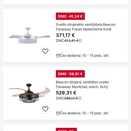
DMC -41,24 €
Svetlo stropného ventilátora Beacon
Fanaway Fraser biele/čierne tiché
371,17 €
DMC
412,41 €
Čas dodania: 10 - 15 prac. dní
DMC -58,81 €
Beacon stropný ventilátor svetlo
Fanaway Montclair, orech, tichý
529,31 €
DMC
588,12 €
Čas dodania: 10 - 15 prac. dní