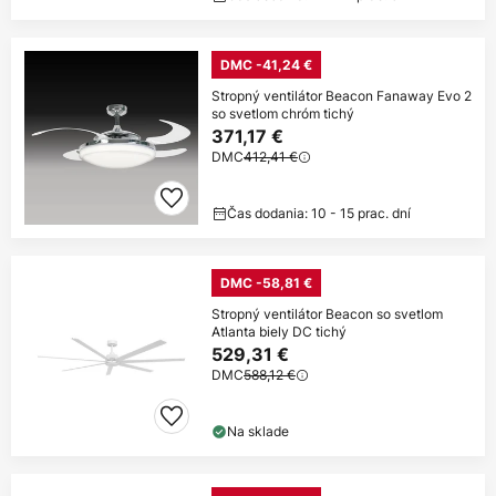
DMC -41,24 €
Stropný ventilátor Beacon Fanaway Evo 2
so svetlom chróm tichý
371,17 €
DMC
412,41 €
Čas dodania: 10 - 15 prac. dní
DMC -58,81 €
Stropný ventilátor Beacon so svetlom
Atlanta biely DC tichý
529,31 €
DMC
588,12 €
Na sklade