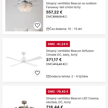
Stropný ventilátor Beacon so svetlom
Fanaway Veil chróm tichý
557,22 €
DMC
619,13 €
Čas dodania: 10 - 15 dní
DMC -41,24 €
Stropný ventilátor Beacon Airfusion
Climate DC, biely, tichý
371,17 €
DMC
412,41 €
Dodacia lehota: 2 - 4 týždne
DMC -79,83 €
Stropný ventilátor Beacon LED Cessna,
nikl/dub, DC, tichý
718,44 €