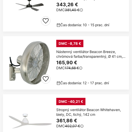
343,26 €
DMC
381,40 €
Čas dodania: 10 - 15 prac. dní
DMC -8,78 €
Nástenný ventilátor Beacon Breeze,
chrómová farba/transparentný, Ø 41 cm,
tichý
165,90 €
DMC
174,68 €
Čas dodania: 12 - 17 prac. dní
DMC -40,21 €
Stropný ventilátor Beacon Whitehaven,
biely, DC, tichý, 142 cm
361,86 €
DMC
402,07 €