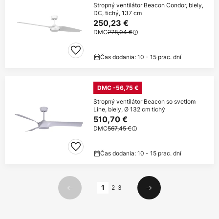
Stropný ventilátor Beacon Condor, biely,
DC, tichý, 137 cm
250,23 €
DMC
278,04 €
Čas dodania: 10 - 15 prac. dní
DMC -56,75 €
Stropný ventilátor Beacon so svetlom
Line, biely, Ø 132 cm tichý
510,70 €
DMC
567,45 €
Čas dodania: 10 - 15 prac. dní
Strana
1
2
3
Predchádzajúci
Ďalší