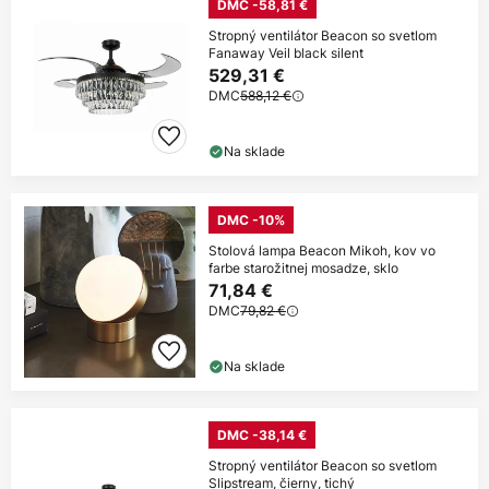
DMC -58,81 €
Stropný ventilátor Beacon so svetlom
Fanaway Veil black silent
529,31 €
DMC
588,12 €
Na sklade
DMC -10%
Stolová lampa Beacon Mikoh, kov vo
farbe starožitnej mosadze, sklo
71,84 €
DMC
79,82 €
Na sklade
DMC -38,14 €
Stropný ventilátor Beacon so svetlom
Slipstream, čierny, tichý