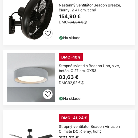
Nástenný ventilátor Beacon Breeze,
čierny, Ø 41 cm, tichý
154,90 €
DMC
164,34 €
Na sklade
DMC -10%
Stropné svietidlo Beacon Uno, sivé,
betón, Ø 27 cm, GX53
83,63 €
DMC
92,92 €
Na sklade
DMC -41,24 €
Stropný ventilátor Beacon Airfusion
Climate DC, čierny, tichý
371,17 €