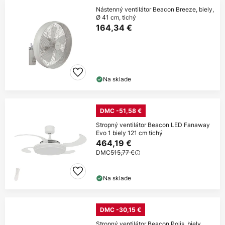
Nástenný ventilátor Beacon Breeze, biely,
Ø 41 cm, tichý
164,34 €
Na sklade
DMC -51,58 €
Stropný ventilátor Beacon LED Fanaway
Evo 1 biely 121 cm tichý
464,19 €
DMC
515,77 €
Na sklade
DMC -30,15 €
Stropný ventilátor Beacon Polis, biely,