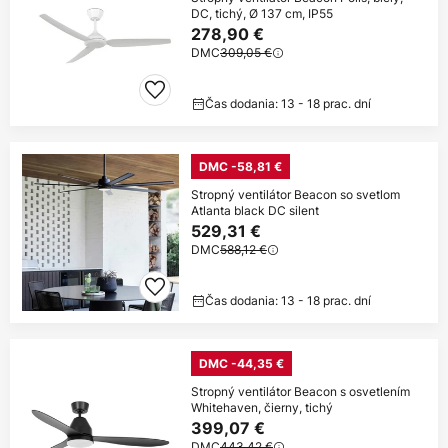
DC, tichý, Ø 137 cm, IP55
278,90 €
DMC
309,05 €
Čas dodania: 13 - 18 prac. dní
DMC -58,81 €
Stropný ventilátor Beacon so svetlom
Atlanta black DC silent
529,31 €
DMC
588,12 €
Čas dodania: 13 - 18 prac. dní
DMC -44,35 €
Stropný ventilátor Beacon s osvetlením
Whitehaven, čierny, tichý
399,07 €
DMC
443,42 €