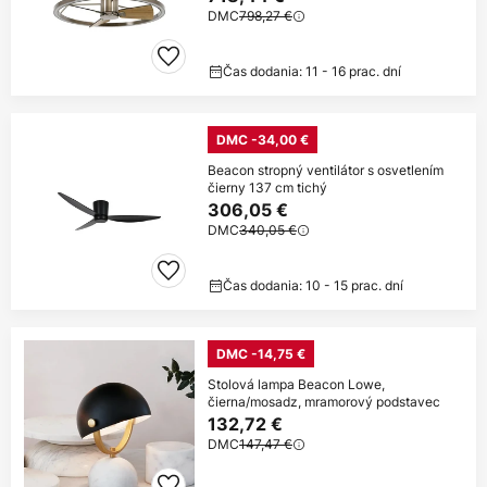
DMC
798,27 €
Čas dodania: 11 - 16 prac. dní
DMC -34,00 €
Beacon stropný ventilátor s osvetlením
čierny 137 cm tichý
306,05 €
DMC
340,05 €
Čas dodania: 10 - 15 prac. dní
DMC -14,75 €
Stolová lampa Beacon Lowe,
čierna/mosadz, mramorový podstavec
132,72 €
DMC
147,47 €