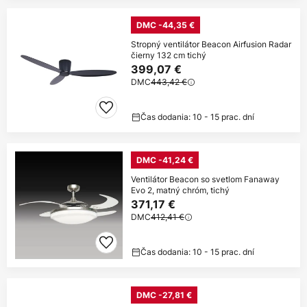
DMC -44,35 €
Stropný ventilátor Beacon Airfusion Radar
čierny 132 cm tichý
399,07 €
DMC
443,42 €
Čas dodania: 10 - 15 prac. dní
DMC -41,24 €
Ventilátor Beacon so svetlom Fanaway
Evo 2, matný chróm, tichý
371,17 €
DMC
412,41 €
Čas dodania: 10 - 15 prac. dní
DMC -27,81 €