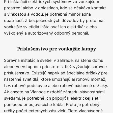
Pri inštalácii elektrických systémov vo vonkajšom
prostredí alebo v oblastiach, kde sa očakáva kontakt
s vlhkosťou a vodou, je potrebná mimoriadna
opatrnosť. Z bezpečnostných dôvodov by preto mal
vonkajšie svietidlá inštalovať len elektrikár alebo
vyškolený a autorizovaný odborný personál.
Príslušenstvo pre vonkajšie lampy
Správna inštalácia svetiel v záhrade, na stene domu
alebo vo vstupnom priestore si tiež vyžaduje správne
príslušenstvo. Existujú napríklad špeciálne držiaky pre
nástenné svietidlá, ktoré umožňujú aj rohovú montáž,
tzv. rohové podstavce alebo rohové nástenné držiaky.
Ak chcete na Vianoce ozdobiť záhradu slávnostnými
svetlami, je potrebné ich pripojiť k elektrickej sieti
pomocou pripojovacieho kábla. Preto je potrebný
určitý počet externých zásuviek. Tieto viacnásobné