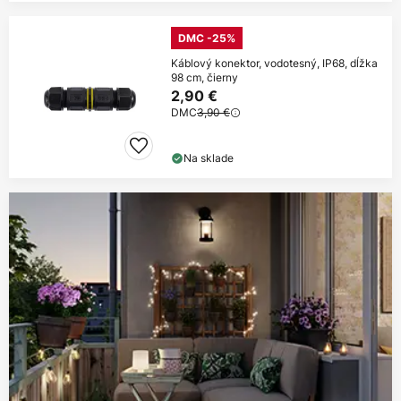
DMC -25%
Káblový konektor, vodotesný, IP68, dĺžka
98 cm, čierny
2,90 €
DMC
3,90 €
Na sklade