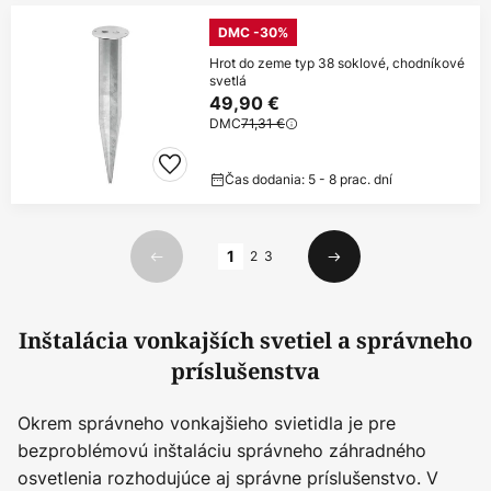
DMC -30%
Hrot do zeme typ 38 soklové, chodníkové
svetlá
49,90 €
DMC
71,31 €
Čas dodania: 5 - 8 prac. dní
Strana
1
2
3
Predchádzajúci
Ďalší
Inštalácia vonkajších svetiel a správneho
príslušenstva
Okrem správneho vonkajšieho svietidla je pre
bezproblémovú inštaláciu správneho záhradného
osvetlenia rozhodujúce aj správne príslušenstvo. V