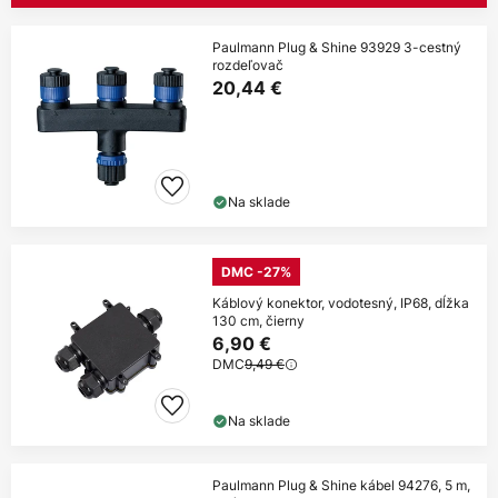
Paulmann Plug & Shine 93929 3-cestný
rozdeľovač
20,44 €
Na sklade
DMC -27%
Káblový konektor, vodotesný, IP68, dĺžka
130 cm, čierny
6,90 €
DMC
9,49 €
Na sklade
Paulmann Plug & Shine kábel 94276, 5 m,