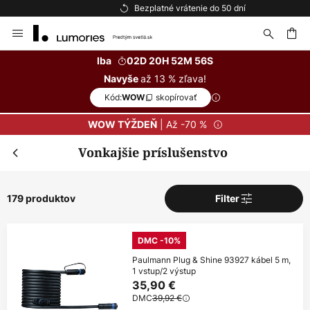
Bezplatné vrátenie do 50 dní
Skip
to
Content
ať
Iba
02D 20H 52M 55S
až 13 % zľava!
Navyše
Kód:
skopírovať
WOW
| Až -70 %
WOW TÝŽDEŇ
Vonkajšie príslušenstvo
179 produktov
Filter
DMC -10%
Paulmann Plug & Shine 93927 kábel 5 m,
1 vstup/2 výstup
35,90 €
DMC
39,92 €