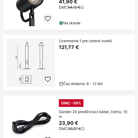
41,90 €
DMC
54,12 €
Na sklade
Uzemnenie 1 pre cestné svetlá
121,77 €
Čas dodania: 8 - 12 dní
DMC -39%
Garden 24 predlžovací kábel, čierny, 10
m
23,90 €
DMC
39,27 €