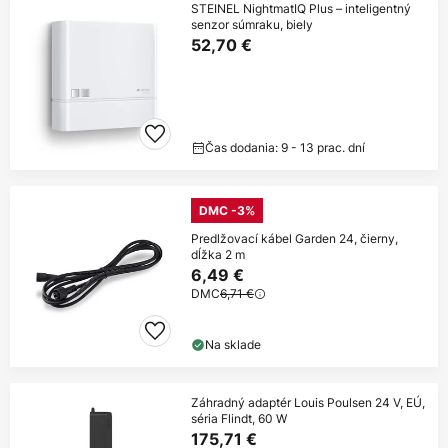
STEINEL NightmatIQ Plus – inteligentný
senzor súmraku, biely
52,70 €
Čas dodania: 9 - 13 prac. dní
DMC -3%
Predlžovací kábel Garden 24, čierny,
dĺžka 2 m
6,49 €
DMC
6,71 €
Na sklade
Záhradný adaptér Louis Poulsen 24 V, EÚ,
séria Flindt, 60 W
175,71 €