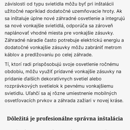
závislosti od typu svietidla môžu byť pri inštalácii
užitočné napríklad dodatočné uzemňovacie hroty. Ak
sa inštaluje úplne nové záhradné osvetlenie a integrujú
sa nové vonkajšie svietidlá, odporúča sa zároveň
naplánovať vhodné miesta pre vonkajšie zásuvky.
Záhradné náradie často potrebuje elektrickú energiu a
dodatočné vonkajšie zásuvky môžu zabrániť metrom
káblov a predlžovaniu po celej záhrade.
Tí, ktorí radi prispôsobujú svoje osvetlenie ročnému
obdobiu, môžu využiť prídavné vonkajšie zásuvky na
pridanie ďalších dekoratívnych svetiel alebo
rozprávkových svetielok k pevnému vonkajšiemu
svietidlu. Uľahčí sa aj rôzne umiestnenie mobilných
osvetľovacích prvkov a záhrada zažiari v novej kráse.
Dôležitá je profesionálne správna inštalácia