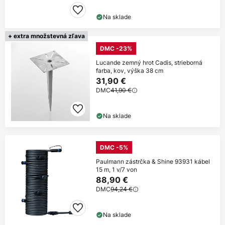
Na sklade
+ extra množstevná zľava
DMC -23%
Lucande zemný hrot Cadis, strieborná
farba, kov, výška 38 cm
31,90 €
DMC
41,90 €
Na sklade
DMC -5%
Paulmann zástrčka & Shine 93931 kábel
15 m, 1 v/7 von
88,90 €
DMC
94,24 €
Na sklade