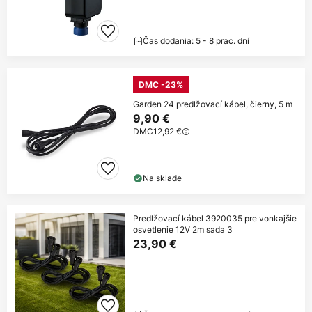
Čas dodania: 5 - 8 prac. dní
DMC -23%
Garden 24 predlžovací kábel, čierny, 5 m
9,90 €
DMC
12,92 €
Na sklade
Predlžovací kábel 3920035 pre vonkajšie
osvetlenie 12V 2m sada 3
23,90 €