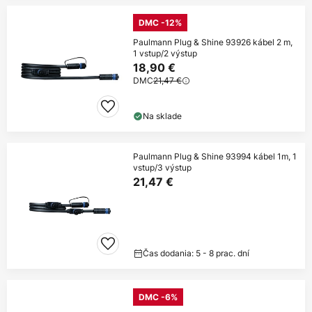
DMC -12%
Paulmann Plug & Shine 93926 kábel 2 m,
1 vstup/2 výstup
18,90 €
DMC
21,47 €
Na sklade
Paulmann Plug & Shine 93994 kábel 1m, 1
vstup/3 výstup
21,47 €
Čas dodania: 5 - 8 prac. dní
DMC -6%