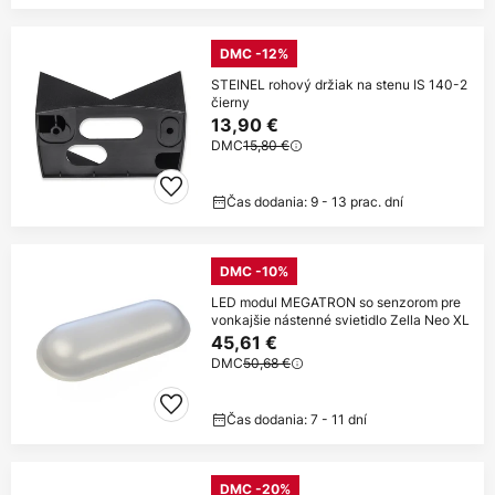
DMC -12%
STEINEL rohový držiak na stenu IS 140-2
čierny
13,90 €
DMC
15,80 €
Čas dodania: 9 - 13 prac. dní
DMC -10%
LED modul MEGATRON so senzorom pre
vonkajšie nástenné svietidlo Zella Neo XL
45,61 €
DMC
50,68 €
Čas dodania: 7 - 11 dní
DMC -20%