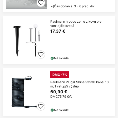
Čas dodania: 3 - 6 prac. dní
Paulmann hrot do zeme z kovu pre
vonkajšie svetlá
17,37 €
Na sklade
DMC -7%
Paulmann Plug & Shine 93930 kábel 10
m, 1 vstup/5 výstup
69,90 €
DMC
75,79 €
Na sklade