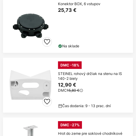
Konektor BOX, 6 vstupov
25,73 €
Na sklade
DMC -18%
STEINEL rohový držiak na stenu na IS
140-2 biely
12,90 €
DMC
15,80 €
Čas dodania: 9 - 13 prac. dní
DMC -27%
Hrot do zeme pre soklové chodníkové