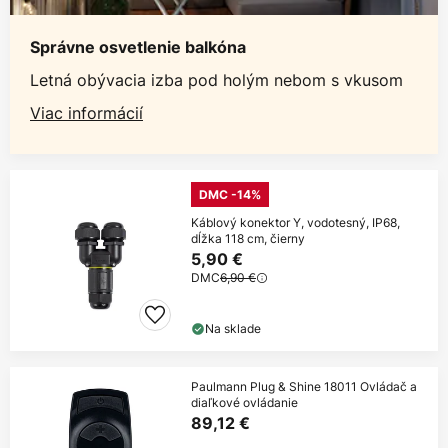
Správne osvetlenie balkóna
Letná obývacia izba pod holým nebom s vkusom
Viac informácií
DMC -14%
Káblový konektor Y, vodotesný, IP68,
dĺžka 118 cm, čierny
5,90 €
DMC
6,90 €
Na sklade
Paulmann Plug & Shine 18011 Ovládač a
diaľkové ovládanie
89,12 €