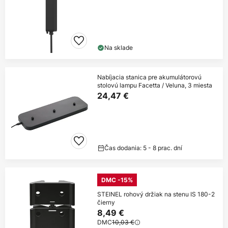
Na sklade
Nabíjacia stanica pre akumulátorovú
stolovú lampu Facetta / Veluna, 3 miesta
24,47 €
Čas dodania: 5 - 8 prac. dní
DMC -15%
STEINEL rohový držiak na stenu IS 180-2
čierny
8,49 €
DMC
10,03 €