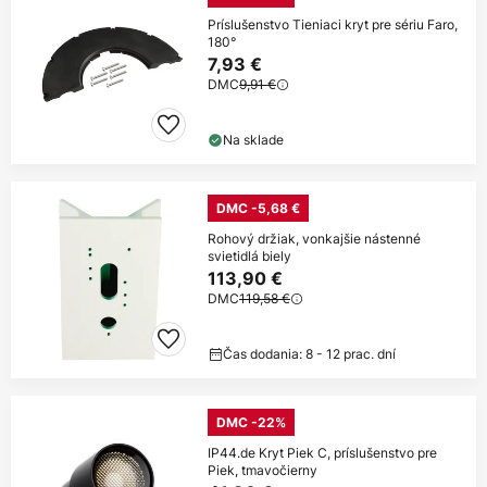
Príslušenstvo Tieniaci kryt pre sériu Faro,
180°
7,93 €
DMC
9,91 €
Na sklade
DMC -5,68 €
Rohový držiak, vonkajšie nástenné
svietidlá biely
113,90 €
DMC
119,58 €
Čas dodania: 8 - 12 prac. dní
DMC -22%
IP44.de Kryt Piek C, príslušenstvo pre
Piek, tmavočierny