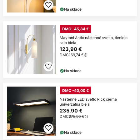
Na sklade
DMC -45,84 €
Maytoni Antic nástenné svetlo, tienidlo
sklo biela
123,90 €
DMC
169,74 €
Na sklade
DMC -40,00 €
Nástenné LED svetlo Rick čierna
univerzálna biela
235,90 €
DMC
275,90 €
Na sklade