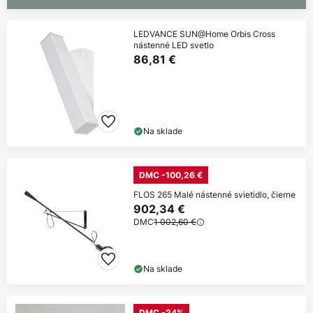
LEDVANCE SUN@Home Orbis Cross
nástenné LED svetlo
86,81 €
Na sklade
DMC -100,26 €
FLOS 265 Malé nástenné svietidlo, čierne
902,34 €
DMC
1 002,60 €
Na sklade
DMC -24%