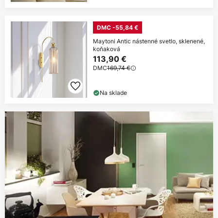
DMC -55,84 €
Maytoni Antic nástenné svetlo, sklenené,
koňaková
113,90 €
DMC
169,74 €
Na sklade