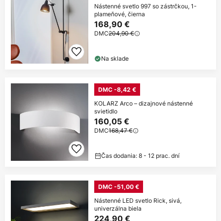
Nástenné svetlo 997 so zástrčkou, 1-
plameňové, čierna
168,90 €
DMC
204,90 €
Na sklade
DMC -8,42 €
KOLARZ Arco – dizajnové nástenné
svietidlo
160,05 €
DMC
168,47 €
Čas dodania: 8 - 12 prac. dní
DMC -51,00 €
Nástenné LED svetlo Rick, sivá,
univerzálna biela
224,90 €