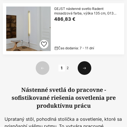
GEJST nástenné svetlo Radent
mosadzová farba, výška 135 cm, G13
LED
486,83 €
Čas dodania: 7 - 11 dní
Strana
1
2
Predchádzajúci
Ďalší
Nástenné svetlá do pracovne -
sofistikované riešenia osvetlenia pre
produktívnu prácu
Uprataný stôl, pohodlná stolička a osvetlenie, ktoré sa
prispôsobí vášmu rytmu. To vytvára pracovné