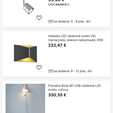
DMC
36,84 €
Čas dodania: 5 - 8 prac. dní
Helestra LED nástenné svetlo VID,
čierna/zlatá, smerom nahor/nadol, IP65
232,47 €
Čas dodania: 8 - 12 prac. dní
Prandina Bima W1 USB nástenné LED
svetlo, ružová
350,55 €