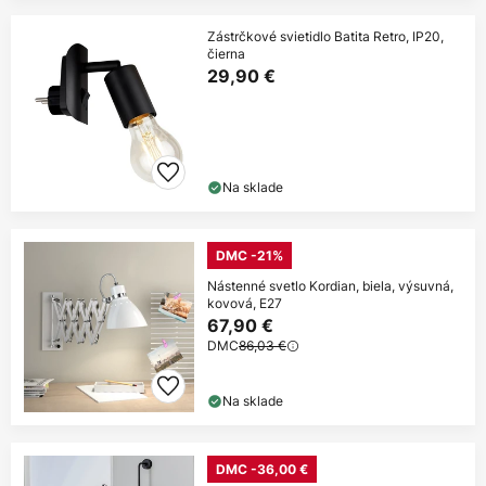
Zástrčkové svietidlo Batita Retro, IP20,
čierna
29,90 €
Na sklade
DMC -21%
Nástenné svetlo Kordian, biela, výsuvná,
kovová, E27
67,90 €
DMC
86,03 €
Na sklade
DMC -36,00 €