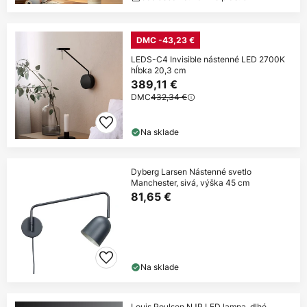
DMC -43,23 €
LEDS-C4 Invisible nástenné LED 2700K
hĺbka 20,3 cm
389,11 €
DMC
432,34 €
Na sklade
Dyberg Larsen Nástenné svetlo
Manchester, sivá, výška 45 cm
81,65 €
Na sklade
Louis Poulsen NJP LED lampa, dlhé