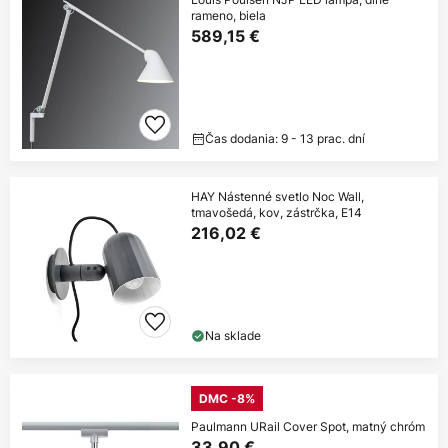
rameno, biela
589,15 €
Čas dodania: 9 - 13 prac. dní
HAY Nástenné svetlo Noc Wall,
tmavošedá, kov, zástrčka, E14
216,02 €
Na sklade
DMC -8%
Paulmann URail Cover Spot, matný chróm
33,90 €