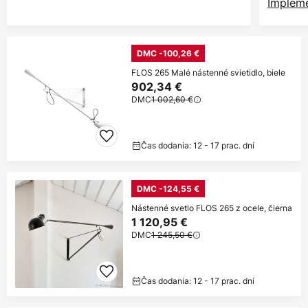
Impleme
DMC -100,26 €
FLOS 265 Malé nástenné svietidlo, biele
902,34 €
DMC
1 002,60 €
Čas dodania: 12 - 17 prac. dní
DMC -124,55 €
Nástenné svetlo FLOS 265 z ocele, čierna
1 120,95 €
DMC
1 245,50 €
Čas dodania: 12 - 17 prac. dní