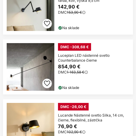
farba, kov, výška 9,5 cm
142,90 €
DMC
153,90 €
Na sklade
DMC -308,68 €
Luceplan LED nástenné svetlo
Counterbalance čierne
854,90 €
DMC
1 163,58 €
Na sklade
DMC -26,00 €
Lucande Nástenné svetlo Silka, 14 cm,
čierne, flexibilné, zástrčka
76,90 €
DMC
102,90 €