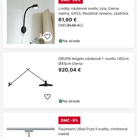
Lindby nástenné svetlo Jyla, čierna
matná, GX53, flexibilné rameno, zástrčka
61,90 €
DMC
81,90 €
Na sklade
GRUPA Arigato nástenné 1-svetlo 140cm
Ø45cm čierna
920,04 €
Na sklade
DMC -9%
Paulmann URail Pure II svetlo, chrómové
matné