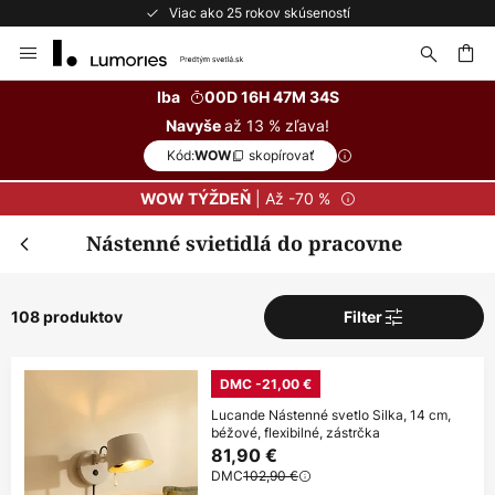
Bezplatné vrátenie do 50 dní
Skip
to
Content
ať
Iba
00D 16H 47M 32S
až 13 % zľava!
Navyše
Kód:
skopírovať
WOW
| Až -70 %
WOW TÝŽDEŇ
Nástenné svietidlá do pracovne
108 produktov
Filter
DMC -21,00 €
Lucande Nástenné svetlo Silka, 14 cm,
béžové, flexibilné, zástrčka
81,90 €
DMC
102,90 €