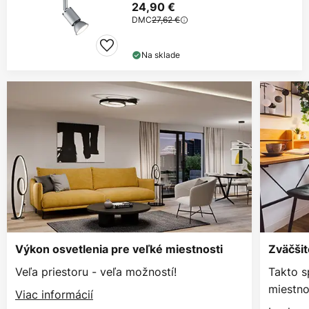
24,90 €
DMC
27,62 €
Na sklade
Výkon osvetlenia pre veľké miestnosti
Zväčšit
Veľa priestoru - veľa možností!
Takto s
miestno
Viac informácií