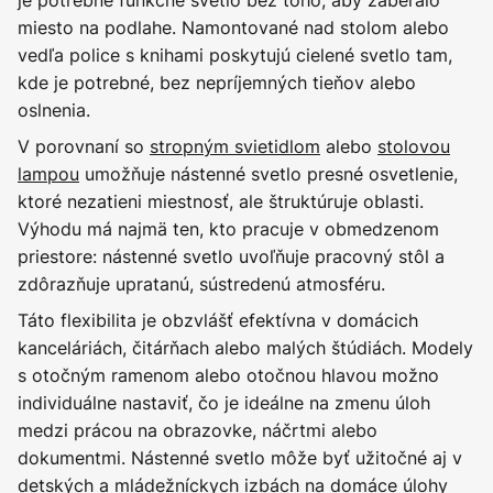
je potrebné funkčné svetlo bez toho, aby zaberalo
miesto na podlahe. Namontované nad stolom alebo
vedľa police s knihami poskytujú cielené svetlo tam,
kde je potrebné, bez nepríjemných tieňov alebo
oslnenia.
V porovnaní so
stropným svietidlom
alebo
stolovou
lampou
umožňuje nástenné svetlo presné osvetlenie,
ktoré nezatieni miestnosť, ale štruktúruje oblasti.
Výhodu má najmä ten, kto pracuje v obmedzenom
priestore: nástenné svetlo uvoľňuje pracovný stôl a
zdôrazňuje upratanú, sústredenú atmosféru.
Táto flexibilita je obzvlášť efektívna v domácich
kanceláriách, čitárňach alebo malých štúdiách. Modely
s otočným ramenom alebo otočnou hlavou možno
individuálne nastaviť, čo je ideálne na zmenu úloh
medzi prácou na obrazovke, náčrtmi alebo
dokumentmi. Nástenné svetlo môže byť užitočné aj v
detských a mládežníckych izbách na domáce úlohy