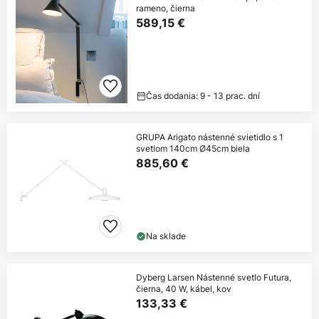
rameno, čierna
589,15 €
Čas dodania: 9 - 13 prac. dní
GRUPA Arigato nástenné svietidlo s 1
svetlom 140cm Ø45cm biela
885,60 €
Na sklade
Dyberg Larsen Nástenné svetlo Futura,
čierna, 40 W, kábel, kov
133,33 €