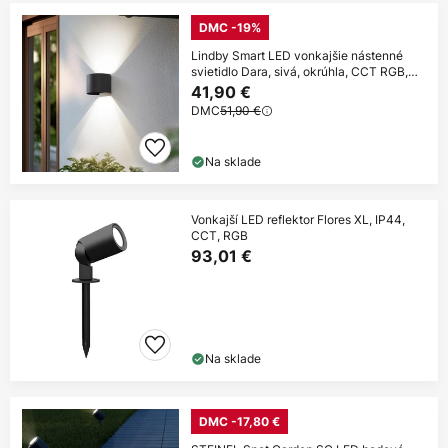
DMC -19%
Lindby Smart LED vonkajšie nástenné
svietidlo Dara, sivá, okrúhla, CCT RGB,
Tuya
41,90 €
DMC
51,90 €
Na sklade
Vonkajší LED reflektor Flores XL, IP44,
CCT, RGB
93,01 €
Na sklade
DMC -17,80 €