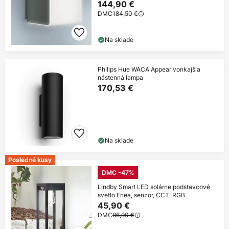
144,90 €
DMC
184,50 €
Na sklade
Philips Hue WACA Appear vonkajšia
nástenná lampa
170,53 €
Na sklade
Posledné kusy
DMC -47%
Lindby Smart LED solárne podstavcové
svetlo Enea, senzor, CCT, RGB
45,90 €
DMC
86,90 €