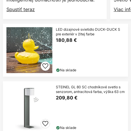
Spustiť teraz
Viac in
LED dizajnové svietidlo DUCK-DUCK S
pre exteriér v žltej farbe
180,88 €
Na sklade
STEINEL GL 80 SC chodníkové svetlo s
senzorom, antracitová farba, výška 63 cm
209,80 €
Na sklade