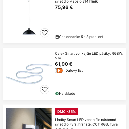
svietidlo Mapalo E14 hliník
75,96 €
Čas dodania: 5 - 8 prac. dní
Calex Smart vonkajšie LED pásiky, RGBW,
5 m
61,90 €
Dátový list
Na sklade
DMC -35%
Lindby Smart LED vonkajšie nástenné
svietidlo Fyra, hranaté, CCT RGB, Tuya