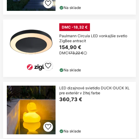
Na sklade
DMC -18,32 €
Paulmann Circula LED vonkajšie svetlo
ZigBee antracit
154,90 €
DMC
173,22 €
Na sklade
LED dizajnové svietidlo DUCK-DUCK XL
pre exteriér v žltej farbe
360,73 €
Na sklade