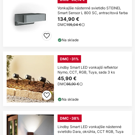
Vonkajšie nástenné svietidlo STEINEL
Smart Sensor L 800 SC, antracitová farba
134,90 €
DMC
195,04 €
Na sklade
DMC -31%
Lindby Smart LED vonkajší reflektor
Nymo, CCT, RGB, Tuya, sada 3 ks
45,90 €
DMC
66,90 €
Na sklade
DMC -38%
Lindby Smart LED vonkajšie nástenné
svietidlo Dara, okrúhla, CCT RGB, Tuya