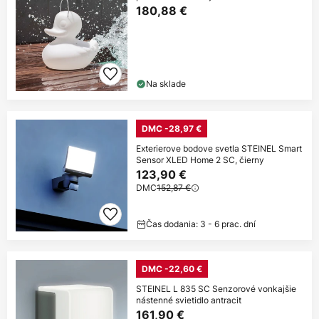
180,88 €
Na sklade
DMC -28,97 €
Exterierove bodove svetla STEINEL Smart
Sensor XLED Home 2 SC, čierny
123,90 €
DMC
152,87 €
Čas dodania: 3 - 6 prac. dní
DMC -22,60 €
STEINEL L 835 SC Senzorové vonkajšie
nástenné svietidlo antracit
161,90 €