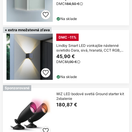
DMC
184,50 €
Na sklade
+ extra množstevná zľava
DMC -11%
Lindby Smart LED vonkajšie nástenné
svietidlo Dara, sivá, hranatá, CCT RGB,
Tuya
45,90 €
DMC
51,90 €
Na sklade
Sponzorované
WiZ LED bodové svetlá Ground starter kit
2xbalenie
180,87 €