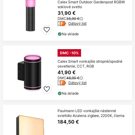
Calex Smart Outdoor Gardenpost RGBW
soklové svetlo
31,90 €
DMC
35,90 €
Dátový list
Na sklade
DMC -10%
Calex Smart vonkajšie stropné/spodné
osvetlenie, CCT, RGB
41,90 €
DMC
46,90 €
Dátový list
Na sklade
Paulmann LED vonkajšie nástenné
svietidlo Azalena zigbee, 2200K, čierna
184,50 €