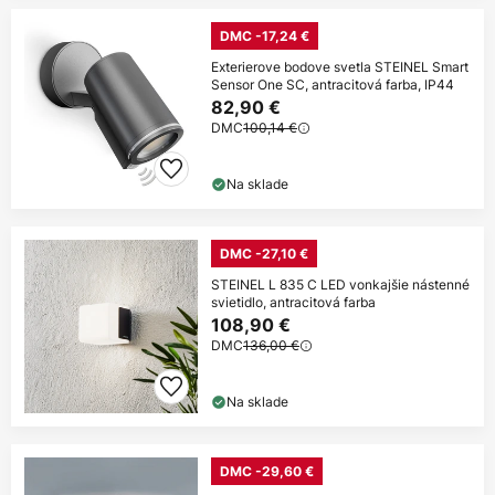
DMC -17,24 €
Exterierove bodove svetla STEINEL Smart
Sensor One SC, antracitová farba, IP44
82,90 €
DMC
100,14 €
Na sklade
DMC -27,10 €
STEINEL L 835 C LED vonkajšie nástenné
svietidlo, antracitová farba
108,90 €
DMC
136,00 €
Na sklade
DMC -29,60 €