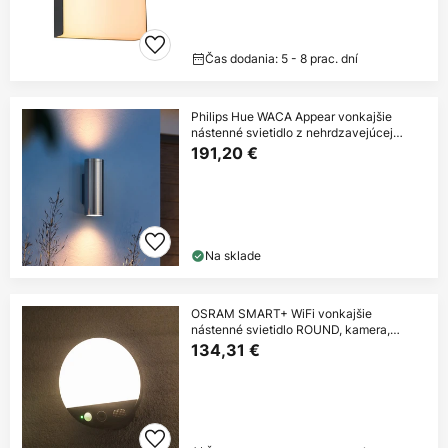
Čas dodania: 5 - 8 prac. dní
Philips Hue WACA Appear vonkajšie
nástenné svietidlo z nehrdzavejúcej
ocele
191,20 €
Na sklade
OSRAM SMART+ WiFi vonkajšie
nástenné svietidlo ROUND, kamera,
senzor, sivá
134,31 €