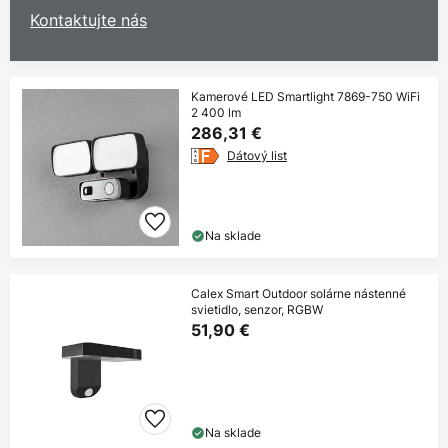
Kontaktujte nás
Kamerové LED Smartlight 7869-750 WiFi
2 400 lm
286,31 €
Dátový list
Na sklade
Calex Smart Outdoor solárne nástenné
svietidlo, senzor, RGBW
51,90 €
Na sklade