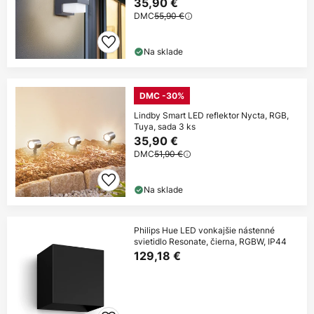
35,90 €
DMC
55,90 €
Na sklade
DMC -30%
Lindby Smart LED reflektor Nycta, RGB,
Tuya, sada 3 ks
35,90 €
DMC
51,90 €
Na sklade
Philips Hue LED vonkajšie nástenné
svietidlo Resonate, čierna, RGBW, IP44
129,18 €