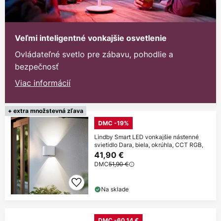
Veľmi inteligentné vonkajšie osvetlenie
Ovládateľné svetlo pre zábavu, pohodlie a
bezpečnosť
Viac informácií
+ extra množstevná zľava
DMC -19%
Lindby Smart LED vonkajšie nástenné
svietidlo Dara, biela, okrúhla, CCT RGB,
41,90 €
DMC
51,90 €
Na sklade
DMC -60,14 €