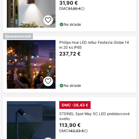
31,90 €
DMC
51,90 €
Na sklade
Sponzorované
Philips Hue LED reťaz Festavia Globe 14
m 20 ks IP65
237,72 €
Na sklade
DMC -28,43 €
STEINEL Spot Way SC LED podstavcové
svetlo
113,90 €
DMC
142,33 €