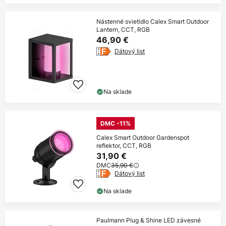
Nástenné svietidlo Calex Smart Outdoor
Lantern, CCT, RGB
46,90 €
Dátový list
Na sklade
DMC -11%
Calex Smart Outdoor Gardenspot
reflektor, CCT, RGB
31,90 €
DMC
35,90 €
Dátový list
Na sklade
Paulmann Plug & Shine LED závesné