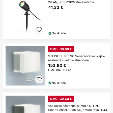
WLAN, IP65 RGBW stmievateľné
41,33 €
Na sklade
DMC -30,60 €
STEINEL L 835 SC Senzorové vonkajšie
nástenné svietidlo strieborné
153,90 €
DMC
184,50 €
Na sklade
DMC -39,60 €
Vonkajšie nástenné svietidlo STEINEL
Smart Sensor L 830 SC, antracitová, IP44