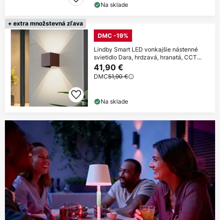
Na sklade
+ extra množstevná zľava
DMC -19%
Lindby Smart LED vonkajšie nástenné
svietidlo Dara, hrdzavá, hranatá, CCT
RGB,
41,90 €
DMC
51,90 €
Na sklade