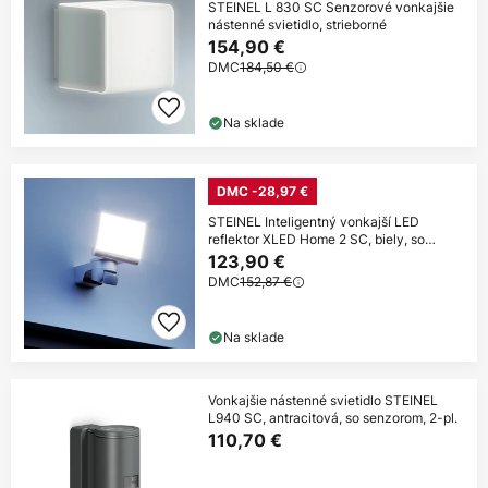
STEINEL L 830 SC Senzorové vonkajšie
nástenné svietidlo, strieborné
154,90 €
DMC
184,50 €
Na sklade
DMC -28,97 €
STEINEL Inteligentný vonkajší LED
reflektor XLED Home 2 SC, biely, so
senzorom
123,90 €
DMC
152,87 €
Na sklade
Vonkajšie nástenné svietidlo STEINEL
L940 SC, antracitová, so senzorom, 2-pl.
110,70 €