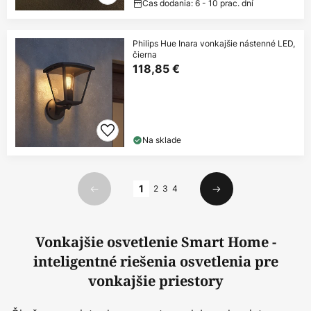
Čas dodania: 6 - 10 prac. dní
Philips Hue Inara vonkajšie nástenné LED,
čierna
118,85 €
Na sklade
Strana
1
2
3
4
Predchádzajúci
Ďalší
Vonkajšie osvetlenie Smart Home -
inteligentné riešenia osvetlenia pre
vonkajšie priestory