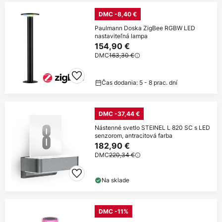
DMC -8,40 €
Paulmann Doska ZigBee RGBW LED
nastaviteľná lampa
154,90 €
DMC
163,30 €
Čas dodania: 5 - 8 prac. dní
DMC -37,44 €
Nástenné svetlo STEINEL L 820 SC s LED
senzorom, antracitová farba
182,90 €
DMC
220,34 €
Na sklade
DMC -11%