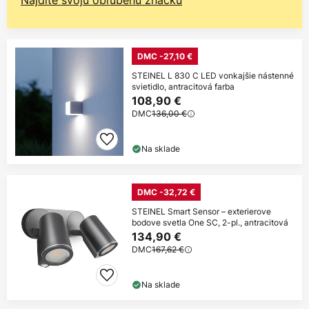
Nájdite svoju obľúbenú značku
DMC -27,10 €
STEINEL L 830 C LED vonkajšie nástenné
svietidlo, antracitová farba
108,90 €
DMC
136,00 €
Na sklade
DMC -32,72 €
STEINEL Smart Sensor – exterierove
bodove svetla One SC, 2-pl., antracitová
134,90 €
DMC
167,62 €
Na sklade