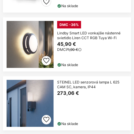
Na sklade
DMC -36%
Lindby Smart LED vonkajšie nástenné
svietidlo Liren CCT RGB Tuya Wi-Fi
45,90 €
DMC
71,90 €
Na sklade
STEINEL LED senzorová lampa L 625
CAM SC, kamera, IP44
273,06 €
Na sklade