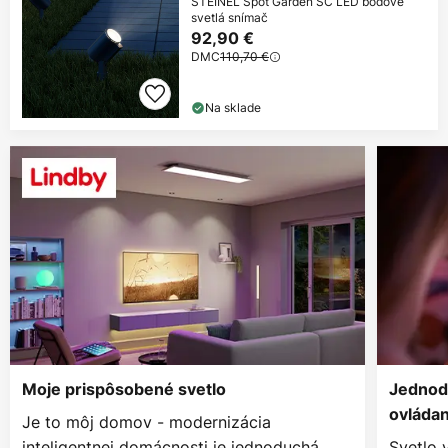
STEINEL Spot Garden SC LED bodové
svetlá snímač
92,90 €
DMC
110,70 €
Na sklade
Moje prispôsobené svetlo
Jednod
ovládan
Je to môj domov - modernizácia
inteligentnej domácnosti je jednoduchá.
Svetlo 