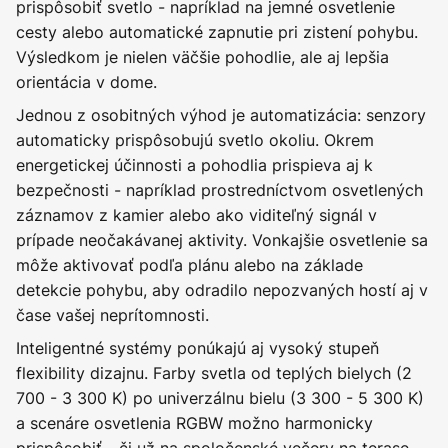
prispôsobiť svetlo - napríklad na jemné osvetlenie
cesty alebo automatické zapnutie pri zistení pohybu.
Výsledkom je nielen väčšie pohodlie, ale aj lepšia
orientácia v dome.
Jednou z osobitných výhod je automatizácia: senzory
automaticky prispôsobujú svetlo okoliu. Okrem
energetickej účinnosti a pohodlia prispieva aj k
bezpečnosti - napríklad prostredníctvom osvetlených
záznamov z kamier alebo ako viditeľný signál v
prípade neočakávanej aktivity. Vonkajšie osvetlenie sa
môže aktivovať podľa plánu alebo na základe
detekcie pohybu, aby odradilo nepozvaných hostí aj v
čase vašej neprítomnosti.
Inteligentné systémy ponúkajú aj vysoký stupeň
flexibility dizajnu. Farby svetla od teplých bielych (2
700 - 3 300 K) po univerzálnu bielu (3 300 - 5 300 K)
a scenáre osvetlenia RGBW možno harmonicky