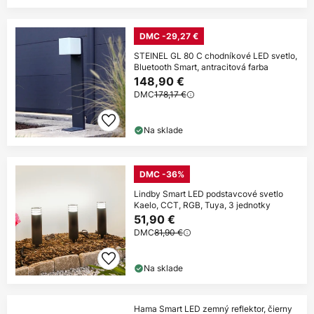
DMC -29,27 €
STEINEL GL 80 C chodníkové LED svetlo,
Bluetooth Smart, antracitová farba
148,90 €
DMC
178,17 €
Na sklade
DMC -36%
Lindby Smart LED podstavcové svetlo
Kaelo, CCT, RGB, Tuya, 3 jednotky
51,90 €
DMC
81,90 €
Na sklade
Hama Smart LED zemný reflektor, čierny