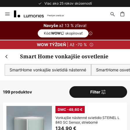
Bezplatné vrátenie do 50 dní
Skip
to
Content
ať
až 13 % zľava!
Navyše
Kód:
skopírovať
WOW
| Až -70 %
WOW TÝŽDEŇ
Smart Home vonkajšie osvetlenie
SmartHome vonkajšie svietidlá nástenné
SmartHome osvetl
199 produktov
Filter
DMC -49,60 €
Vonkajšie nástenné svietidlo STEINEL L
840 SC Sensor, strieborné
134,90 €