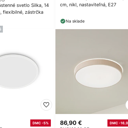
cm, nikl, nastaviteľná, E27
tenné svetlo Silka, 14
 flexibilné, zástrčka
Na sklade
é
86,90 €
DMC -5%
DMC -16,0