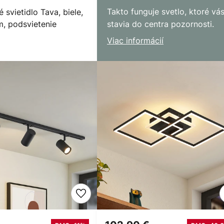
Takto funguje svetlo, ktoré vá
 svietidlo Tava, biele,
m, podsvietenie
stavia do centra pozornosti.
Viac informácií