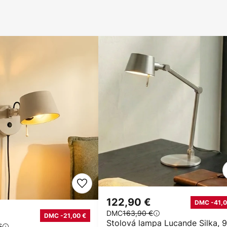
122,90 €
DMC -41,0
DMC
163,90 €
DMC -21,00 €
Stolová lampa Lucande Silka, 
€