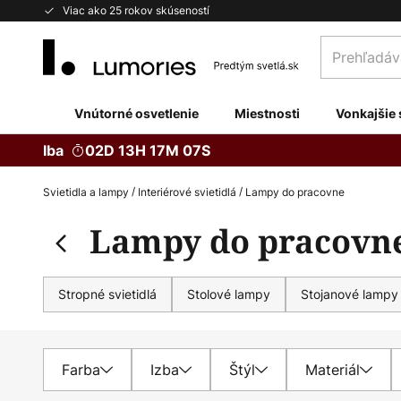
Skip
Viac ako 25 rokov skúseností
to
Prehľadávaj
Content
obchod
tu...
Vnútorné osvetlenie
Miestnosti
Vonkajšie 
Iba
02D 13H 17M 05S
Svietidla a lampy
Interiérové svietidlá
Lampy do pracovne
Lampy do pracovn
Stropné svietidlá
Stolové lampy
Stojanové lampy
Farba
Izba
Štýl
Materiál