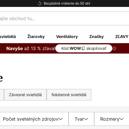
Bezplatné vrátenie do 50 dní
te
svietidlá
Žiarovky
Ventilátory
Značky
ZĽAVY
až 13 % zľava!
Navyše
Kód:
skopírovať
WOW
e
Závesné svietidlá
Nástenné svietidlá
Počet svetelných zdrojov
Tvar
Rozmery