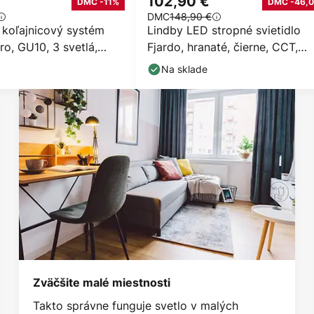
102,90 €
DMC -11%
DMC -46,0
DMC
148,90 €
 koľajnicový systém
Lindby LED stropné svietidlo
ro, GU10, 3 svetlá,
Fjardo, hranaté, čierne, CCT,
diaľkové ovládanie
Na sklade
Zväčšite malé miestnosti
Takto správne funguje svetlo v malých