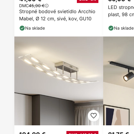
DMC
45,90 €
LED stropné
Stropné bodové svietidlo Arcchio
plast, 98 c
Mabel, Ø 12 cm, sivé, kov, GU10
Na sklade
Na sklade