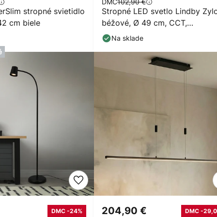
DMC
102,90 €
erSlim stropné svietidlo
Stropné LED svetlo Lindby Zylo
42 cm biele
béžové, Ø 49 cm, CCT,
stmievateľné
Na sklade
é
204,90 €
DMC -24%
DMC -29,0