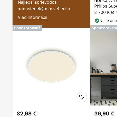
DMC
54,77 €
Najlepší sprievodca
Philips Sup
atmosférickým osvetlením
2 700 K Ø 
Viac informácií
Na sklade
Sponzorované
Sponzorovan
82,68 €
36,90 €