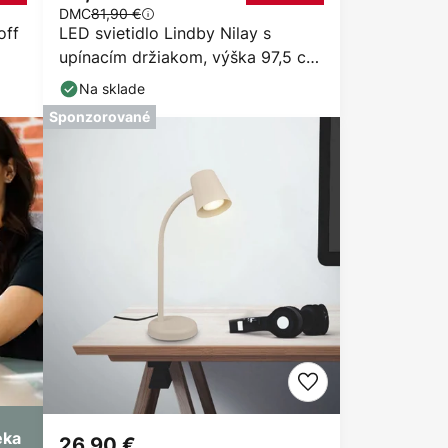
DMC
81,90 €
off
LED svietidlo Lindby Nilay s
upínacím držiakom, výška 97,5 cm,
CCT, domáca
Na sklade
Sponzorované
eka
26,90 €