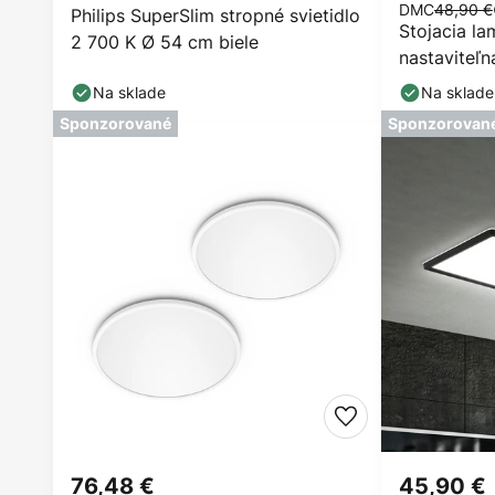
DMC
48,90 €
Philips SuperSlim stropné svietidlo
Stojacia la
2 700 K Ø 54 cm biele
nastaviteľn
Na sklade
Na sklade
Sponzorované
Sponzorovan
76,48 €
45,90 €