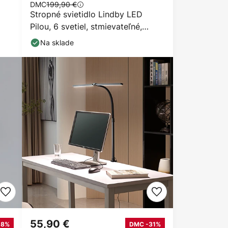
DMC
199,90 €
Stropné svietidlo Lindby LED
Pilou, 6 svetiel, stmievateľné,
chróm
Na sklade
55,90 €
-8%
DMC -31%