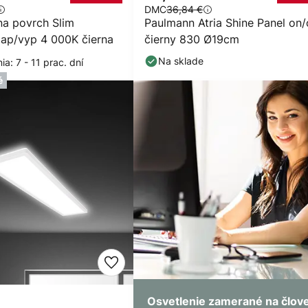
DMC
36,84 €
na povrch Slim
Paulmann Atria Shine Panel on/
p/vyp 4 000K čierna
čierny 830 Ø19cm
Na sklade
a: 7 - 11 prac. dní
é
Osvetlenie zamerané na člov