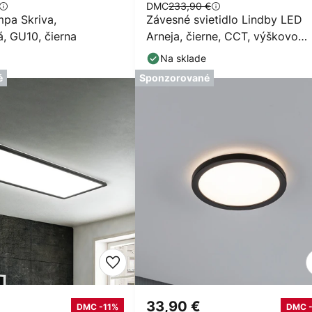
DMC
233,90 €
mpa Skriva,
Závesné svietidlo Lindby LED
á, GU10, čierna
Arneja, čierne, CCT, výškovo
nastaviteľné
Na sklade
é
Sponzorované
33,90 €
DMC -11%
DMC 