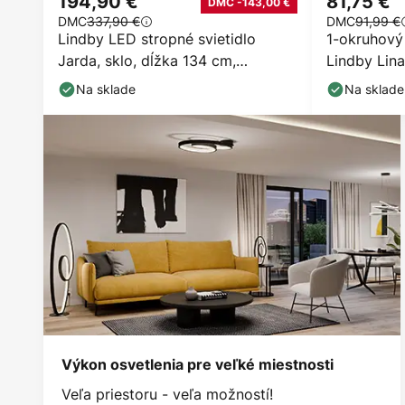
194,90 €
81,75 €
DMC -143,00 €
DMC
337,90 €
DMC
91,99 €
Lindby LED stropné svietidlo
1-okruhový
Jarda, sklo, dĺžka 134 cm,
Lindby Lina
stmievateľné
čierny
Na sklade
Na sklade
Výkon osvetlenia pre veľké miestnosti
Veľa priestoru - veľa možností!