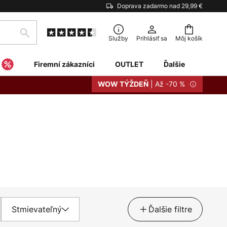
Doprava zadarmo nad 29,99 €
Hľadať
Služby
Prihlásiť sa
Môj košík
Firemní zákazníci
OUTLET
Ďalšie
| Až -70 %
WOW TÝŽDEŇ
Stmievateľný
Ďalšie filtre