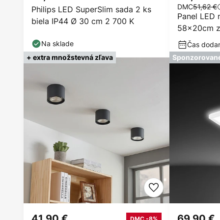
DMC
51,62 €
Philips LED SuperSlim sada 2 ks
Panel LED 
biela IP44 Ø 30 cm 2 700 K
58x20cm za
Na sklade
Čas dodani
+ extra množstevná zľava
Sponzorovan
41,90 €
69,90 €
DMC -8%