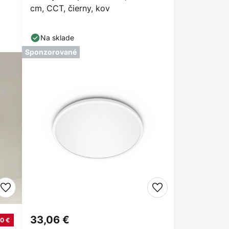
cm, CCT, čierny, kov
Na sklade
Sponzorované
33,06 €
0 €