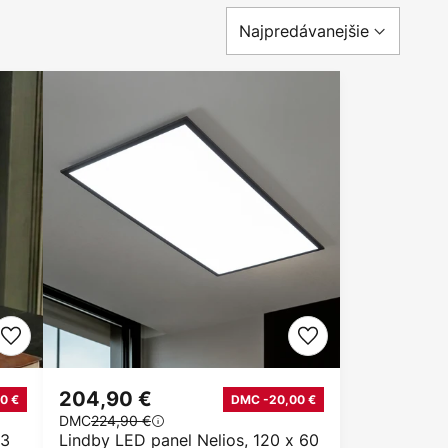
204,90 €
0 €
DMC -20,00 €
DMC
224,90 €
93
Lindby LED panel Nelios, 120 x 60