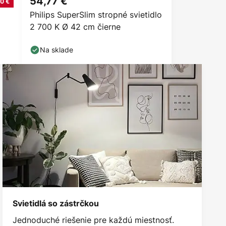
54,77 €
0 €
Philips SuperSlim stropné svietidlo
2 700 K Ø 42 cm čierne
Na sklade
Svietidlá so zástrčkou
Jednoduché riešenie pre každú miestnosť.