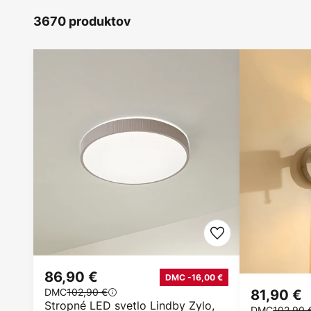
3670 produktov
86,90 €
DMC -16,00 €
DMC
102,90 €
81,90 €
Stropné LED svetlo Lindby Zylo,
DMC
102,90 