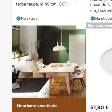
farba taupe, Ø 49 cm, CCT
Lucande Nás
stmievateľné
cm, béžové,
Na sklade
Na sklade
Sponzorovan
Nepriame osvetlenie
51,90 €