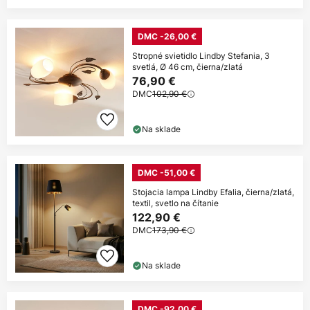
DMC -26,00 €
Stropné svietidlo Lindby Stefania, 3
svetlá, Ø 46 cm, čierna/zlatá
76,90 €
DMC
102,90 €
Na sklade
DMC -51,00 €
Stojacia lampa Lindby Efalia, čierna/zlatá,
textil, svetlo na čítanie
122,90 €
DMC
173,90 €
Na sklade
DMC -92,00 €