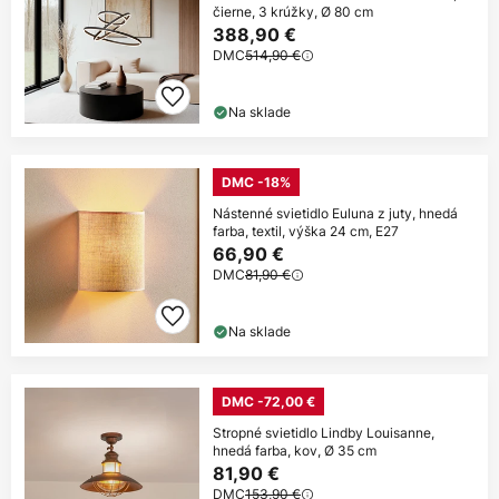
čierne, 3 krúžky, Ø 80 cm
388,90 €
DMC
514,90 €
Na sklade
DMC -18%
Nástenné svietidlo Euluna z juty, hnedá
farba, textil, výška 24 cm, E27
66,90 €
DMC
81,90 €
Na sklade
DMC -72,00 €
Stropné svietidlo Lindby Louisanne,
hnedá farba, kov, Ø 35 cm
81,90 €
DMC
153,90 €