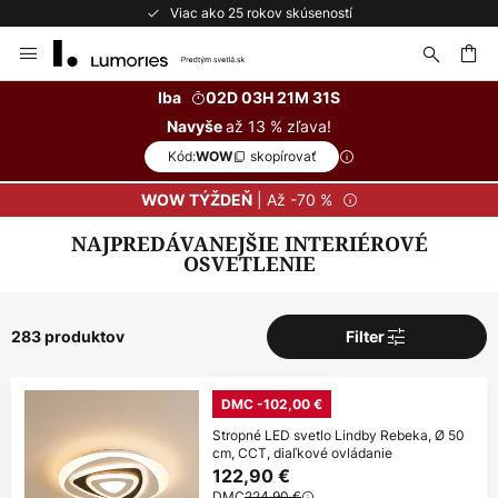
Bezplatné vrátenie do 50 dní
Skip
to
Content
ať
Iba
02D 03H 21M 30S
až 13 % zľava!
Navyše
Kód:
skopírovať
WOW
| Až -70 %
WOW TÝŽDEŇ
NAJPREDÁVANEJŠIE INTERIÉROVÉ
OSVETLENIE
283 produktov
Filter
DMC -102,00 €
Stropné LED svetlo Lindby Rebeka, Ø 50
cm, CCT, diaľkové ovládanie
122,90 €
DMC
224,90 €