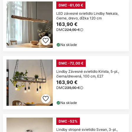
DMC -61,00 €
LED závesné svietidlo Lindby Nekala,
čierne, drevo, dĺžka 120 cm
163,90 €
DMC
224,90 €
Na sklade
DMC -72,00 €
Lindby Závesné svietidlo Kirista, 5-pl.,
čierna/drevená, 100 cm, E27
163,90 €
DMC
235,90 €
Na sklade
DMC -52%
Lindby stropné svietidlo Svean, 3-pl.,