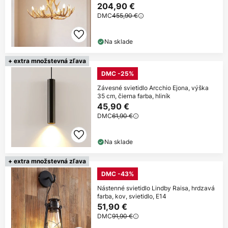
204,90 €
DMC
455,90 €
Na sklade
+ extra množstevná zľava
DMC -25%
Závesné svietidlo Arcchio Ejona, výška
35 cm, čierna farba, hliník
45,90 €
DMC
61,90 €
Na sklade
+ extra množstevná zľava
DMC -43%
Nástenné svietidlo Lindby Raisa, hrdzavá
farba, kov, svietidlo, E14
51,90 €
DMC
91,90 €