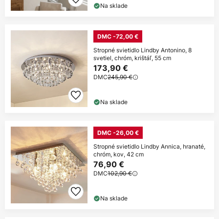
Na sklade
DMC -72,00 €
Stropné svietidlo Lindby Antonino, 8
svetiel, chróm, krištáľ, 55 cm
173,90 €
DMC
245,90 €
Na sklade
DMC -26,00 €
Stropné svietidlo Lindby Annica, hranaté,
chróm, kov, 42 cm
76,90 €
DMC
102,90 €
Na sklade