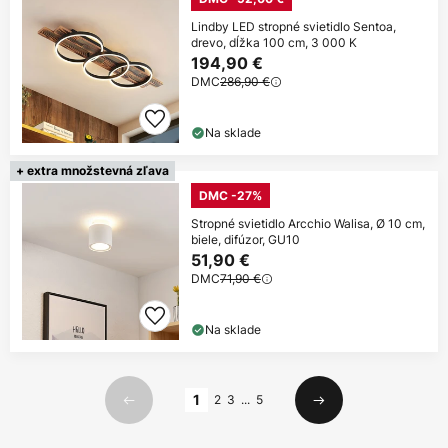
Lindby LED stropné svietidlo Sentoa,
drevo, dĺžka 100 cm, 3 000 K
194,90 €
DMC
286,90 €
Na sklade
+ extra množstevná zľava
DMC -27%
Stropné svietidlo Arcchio Walisa, Ø 10 cm,
biele, difúzor, GU10
51,90 €
DMC
71,90 €
Na sklade
Strana
1
2
3
...
5
Predchádzajúci
Ďalší