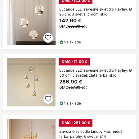
DMC -123,00 €
Lucande LED závesné svietidlo Hayley, Ø
25 cm, 3 svetlá, chróm, sklo
142,90 €
DMC
265,90 €
Na sklade
DMC -71,00 €
Lucande LED závesné svietidlo Hayley, Ø
30 cm, 5 svetiel, zlatá farba, sklo
286,90 €
DMC
357,90 €
Na sklade
DMC -251,00 €
Závesné svietidlo Lindby Fibi, hnedá
farba, parohy, 6 svetiel E14