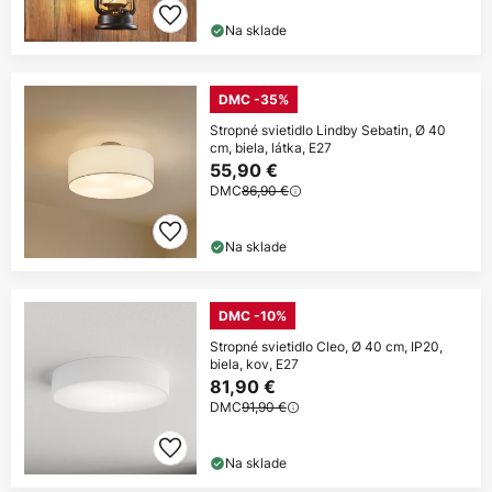
Na sklade
DMC -35%
Stropné svietidlo Lindby Sebatin, Ø 40
cm, biela, látka, E27
55,90 €
DMC
86,90 €
Na sklade
DMC -10%
Stropné svietidlo Cleo, Ø 40 cm, IP20,
biela, kov, E27
81,90 €
DMC
91,90 €
Na sklade