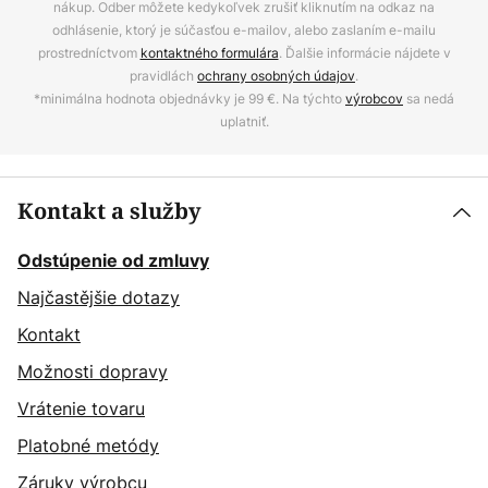
nákup. Odber môžete kedykoľvek zrušiť kliknutím na odkaz na
odhlásenie, ktorý je súčasťou e-mailov, alebo zaslaním e-mailu
prostredníctvom
kontaktného formulára
. Ďalšie informácie nájdete v
pravidlách
ochrany osobných údajov
.
*minimálna hodnota objednávky je 99 €. Na týchto
výrobcov
sa nedá
uplatniť.
Kontakt a služby
Odstúpenie od zmluvy
Najčastějšie dotazy
Kontakt
Možnosti dopravy
Vrátenie tovaru
Platobné metódy
Záruky výrobcu