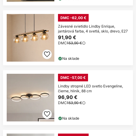
DMC -62,00 €
Závesné svietidlo Lindby Enrique,
jantárová farba, 4 svetlá, sklo, drevo, E27
91,90 €
DMC
153,90 €
Na sklade
DMC -57,00 €
Lindby stropné LED svetlo Evengeline,
čierne, hliník, 88 cm
96,90 €
DMC
153,90 €
Na sklade