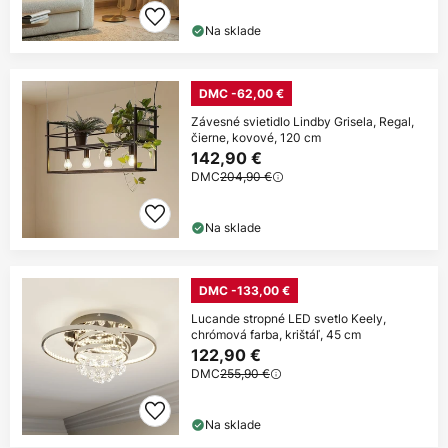
Na sklade
DMC -62,00 €
Závesné svietidlo Lindby Grisela, Regal,
čierne, kovové, 120 cm
142,90 €
DMC
204,90 €
Na sklade
DMC -133,00 €
Lucande stropné LED svetlo Keely,
chrómová farba, krištáľ, 45 cm
122,90 €
DMC
255,90 €
Na sklade