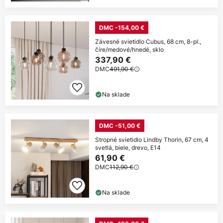
DMC -154,00 €
Závesné svietidlo Cubus, 68 cm, 8-pl.,
číre/medové/hnedé, sklo
337,90 €
DMC
491,90 €
Na sklade
DMC -51,00 €
Stropné svietidlo Lindby Thorin, 67 cm, 4
svetlá, biele, drevo, E14
61,90 €
DMC
112,90 €
Na sklade