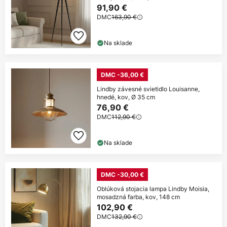
91,90 €
DMC
163,90 €
Na sklade
DMC -36,00 €
Lindby závesné svietidlo Louisanne,
hnedé, kov, Ø 35 cm
76,90 €
DMC
112,90 €
Na sklade
DMC -30,00 €
Oblúková stojacia lampa Lindby Moisia,
mosadzná farba, kov, 148 cm
102,90 €
DMC
132,90 €