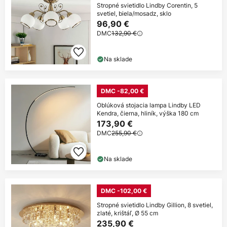
Stropné svietidlo Lindby Corentin, 5
svetiel, biela/mosadz, sklo
96,90 €
DMC
132,90 €
Na sklade
DMC -82,00 €
Oblúková stojacia lampa Lindby LED
Kendra, čierna, hliník, výška 180 cm
173,90 €
DMC
255,90 €
Na sklade
DMC -102,00 €
Stropné svietidlo Lindby Gillion, 8 svetiel,
zlaté, krištáľ, Ø 55 cm
235,90 €