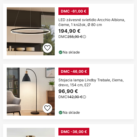
DMC -61,00 €
LED závesné svietidlo Arcchio Albiona,
čierne, 1 krúžok, Ø 80 cm
194,90 €
DMC
255,90 €
Na sklade
DMC -46,00 €
Stojacia lampa Lindby Trebale, čierna,
drevo, 154 cm, E27
96,90 €
DMC
142,90 €
Na sklade
DMC -36,00 €