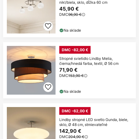
nikl/biela, sklo, dĺžka 60 cm
45,90 €
DMC
96,90 €
Na sklade
DMC -82,00 €
Stropné svietidlo Lindby Melia,
čierna/hnedá farba, textil, Ø 56 cm
71,90 €
DMC
153,90 €
Na sklade
DMC -62,00 €
Lindby stropné LED svetlo Gunda, biele,
sklo, Ø 48 cm, stmievateľné
142,90 €
DMC
204,90 €