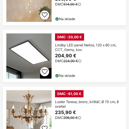
DMC
514,90 €
Na sklade
DMC -20,00 €
Lindby LED panel Nelios, 120 x 60 cm,
CCT, čierny, kov
204,90 €
DMC
224,90 €
Na sklade
DMC -61,00 €
Luster Teresa, bronz, krištáľ, Ø 70 cm, 8
svetiel
235,90 €
DMC
296,90 €