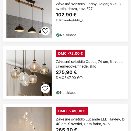
Závesné svietidlo Lindby Holgar, sivé, 3
svetlá, drevo, kov, E27
102,90 €
DMC
224,90 €
Na sklade
DMC -72,00 €
Závesné svietidlo Cubus, 74 cm, 6 svetiel,
číre/medové/hnedé, sklo
275,90 €
DMC
347,90 €
Na sklade
DMC -249,00 €
Závesné svietidlo Lucande LED Hayley, Ø
40 cm, 9 svetiel, zlatá farba, sklo
265,90 €