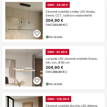
DMC -29,00 €
Závesné svietidlo Lindby LED Arneja,
čierne, CCT, výškovo nastaviteľné
204,90 €
DMC
233,90 €
Na sklade
DMC -61,00 €
Lucande LED závesné svietidlo Ezana,
nikl, kov, Ø 80 cm
204,90 €
DMC
265,90 €
Na sklade
DMC -126,00 €
Závesné svietidlo Arcchio LED Albiona,