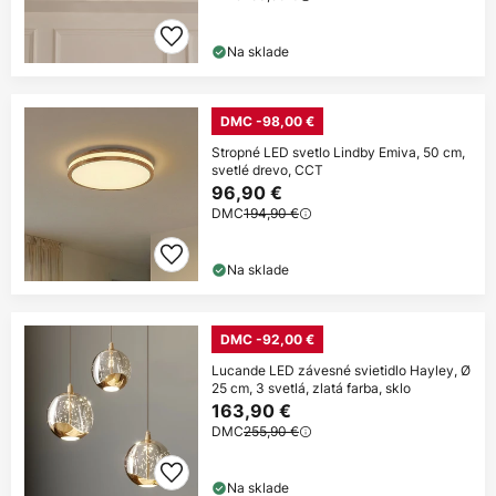
Na sklade
DMC -98,00 €
Stropné LED svetlo Lindby Emiva, 50 cm,
svetlé drevo, CCT
96,90 €
DMC
194,90 €
Na sklade
DMC -92,00 €
Lucande LED závesné svietidlo Hayley, Ø
25 cm, 3 svetlá, zlatá farba, sklo
163,90 €
DMC
255,90 €
Na sklade