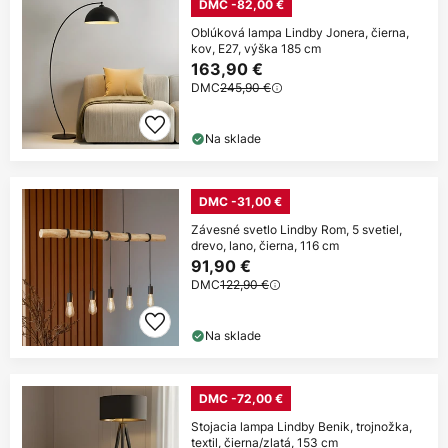
DMC -82,00 €
Oblúková lampa Lindby Jonera, čierna,
kov, E27, výška 185 cm
163,90 €
DMC
245,90 €
Na sklade
DMC -31,00 €
Závesné svetlo Lindby Rom, 5 svetiel,
drevo, lano, čierna, 116 cm
91,90 €
DMC
122,90 €
Na sklade
DMC -72,00 €
Stojacia lampa Lindby Benik, trojnožka,
textil, čierna/zlatá, 153 cm