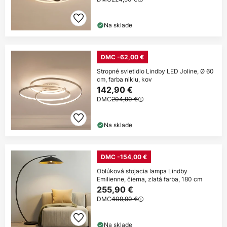
Na sklade
DMC -62,00 €
Stropné svietidlo Lindby LED Joline, Ø 60
cm, farba niklu, kov
142,90 €
DMC
204,90 €
Na sklade
DMC -154,00 €
Oblúková stojacia lampa Lindby
Emilienne, čierna, zlatá farba, 180 cm
255,90 €
DMC
409,90 €
Na sklade