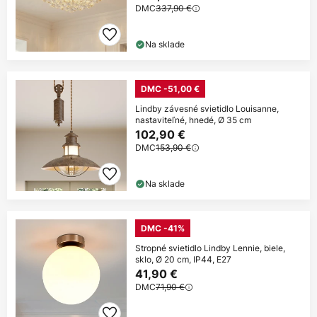
DMC
337,90 €
Na sklade
DMC -51,00 €
Lindby závesné svietidlo Louisanne,
nastaviteľné, hnedé, Ø 35 cm
102,90 €
DMC
153,90 €
Na sklade
DMC -41%
Stropné svietidlo Lindby Lennie, biele,
sklo, Ø 20 cm, IP44, E27
41,90 €
DMC
71,90 €