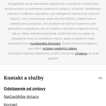
Zaregistrujte sa do newsletteru spoločnosti Lumories.sk a dostávajte
skvelé ponuky zo sortimentu svetelných zdrojov a svietidiel, ventilátorov,
solárnych systémov a produktov pre inteligentnú domácnosť, zľavové
kupóny, zľavy na produkty alebo akciové balíčky, odporúčania a
predstavenia produktov, ako aj obsah od možných partnerov pre
spoluprácu a prieskumy, ako aj žiadosti o recenzie a odporúčania na
nákup. Odber môžete kedykoľvek zrušiť kliknutím na odkaz na
odhlásenie, ktorý je súčasťou e-mailov, alebo zaslaním e-mailu
prostredníctvom
kontaktného formulára
. Ďalšie informácie nájdete v
pravidlách
ochrany osobných údajov
.
*minimálna hodnota objednávky je 99 €. Na týchto
výrobcov
sa nedá
uplatniť.
Kontakt a služby
Odstúpenie od zmluvy
Najčastějšie dotazy
Kontakt