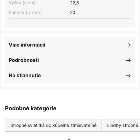
Výška (v cm):
22,5
Priemer ( v cm):
20
Viac informácií
Podrobnosti
Na stiahnutie
Podobné kategórie
Stropné svietidlá do kúpeľne stmievateľné
Lindby stropné s