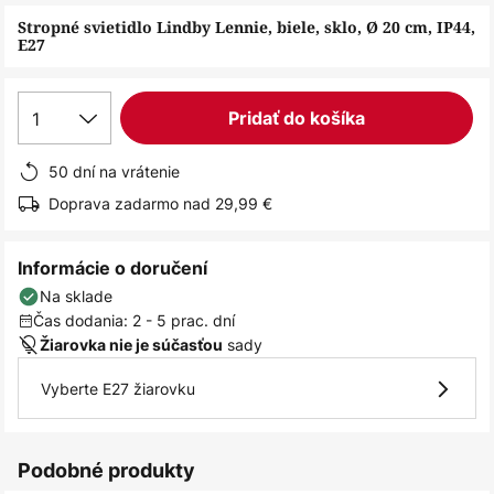
obrázkov
Stropné svietidlo Lindby Lennie, biele, sklo, Ø 20 cm, IP44,
E27
1
Pridať do košíka
50 dní na vrátenie
Doprava zadarmo nad 29,99 €
Informácie o doručení
Na sklade
Čas dodania: 2 - 5 prac. dní
sady
Žiarovka nie je súčasťou
Vyberte E27 žiarovku
Podobné produkty