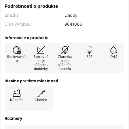
Podrobnosti o produkte
Značka
Lindby
Číslo výrobku:
9641066
Informácie o produkte
Stmievateľn
Stmievač
Žiarovka
E27
IP44
é
nie je
nie je
súčasťou
súčasťou
dodávky
balenia
Ideálne pre tieto miestnosti
Kúpeľňa
Chodba
Rozmery