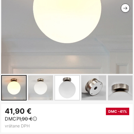
Preskočiť
41,90 €
na
DMC -41%
DMC
71,90 €
začiatok
vrátane DPH
galérie