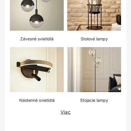
Závesné svietidlá
Stolové lampy
Nástenné svietidlá
Stojacie lampy
Viac