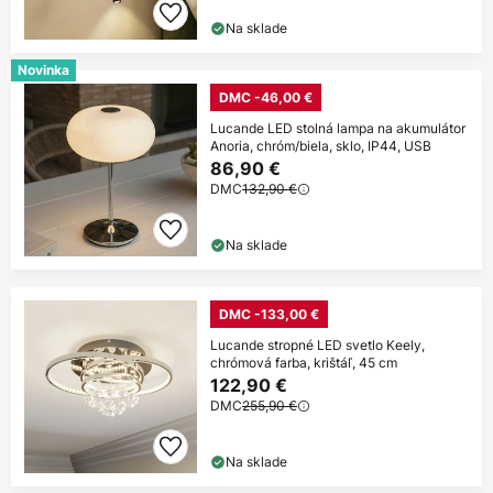
Na sklade
Novinka
DMC -46,00 €
Lucande LED stolná lampa na akumulátor
Anoria, chróm/biela, sklo, IP44, USB
86,90 €
DMC
132,90 €
Na sklade
DMC -133,00 €
Lucande stropné LED svetlo Keely,
chrómová farba, krištáľ, 45 cm
122,90 €
DMC
255,90 €
Na sklade