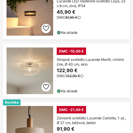
Lucande LED nástenné svietidlo Loya, 23
x 8 cm, sivá, IP54
45,90 €
DMC
81,90 €
Na sklade
DMC -10,00 €
Stropné svietidlo Lucande Meritt, chróm/
číre, Ø 40 cm, sklo
122,90 €
DMC
132,90 €
Na sklade
Novinka
DMC -21,00 €
Závesné svietidlo Lucande Carlotta, 1-pl.,
Ø 27 cm, béžové, betón
91,90 €