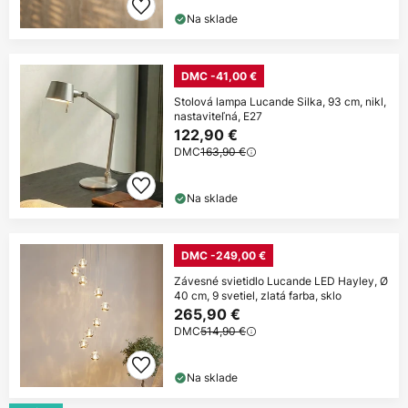
Na sklade
DMC -41,00 €
Stolová lampa Lucande Silka, 93 cm, nikl,
nastaviteľná, E27
122,90 €
DMC
163,90 €
Na sklade
DMC -249,00 €
Závesné svietidlo Lucande LED Hayley, Ø
40 cm, 9 svetiel, zlatá farba, sklo
265,90 €
DMC
514,90 €
Na sklade