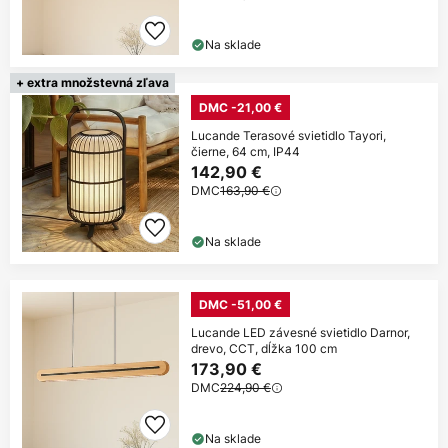
Na sklade
+ extra množstevná zľava
DMC -21,00 €
Lucande Terasové svietidlo Tayori,
čierne, 64 cm, IP44
142,90 €
DMC
163,90 €
Na sklade
DMC -51,00 €
Lucande LED závesné svietidlo Darnor,
drevo, CCT, dĺžka 100 cm
173,90 €
DMC
224,90 €
Na sklade