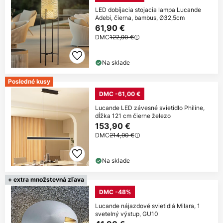
LED dobíjacia stojacia lampa Lucande
Adebi, čierna, bambus, Ø32,5cm
61,90 €
DMC
122,90 €
Na sklade
Posledné kusy
DMC -61,00 €
Lucande LED závesné svietidlo Philine,
dĺžka 121 cm čierne železo
153,90 €
DMC
214,90 €
Na sklade
+ extra množstevná zľava
DMC -48%
Lucande nájazdové svietidlá Milara, 1
svetelný výstup, GU10