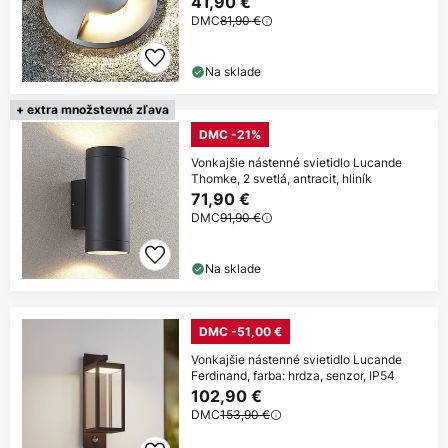
41,90 €
DMC
81,90 €
Na sklade
+ extra množstevná zľava
DMC -21%
Vonkajšie nástenné svietidlo Lucande
Thomke, 2 svetlá, antracit, hliník
71,90 €
DMC
91,90 €
Na sklade
DMC -51,00 €
Vonkajšie nástenné svietidlo Lucande
Ferdinand, farba: hrdza, senzor, IP54
102,90 €
DMC
153,90 €