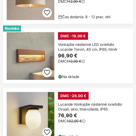
DMC
112,90 €
Čas dodania: 8 - 12 prac. dní
Novinka
DMC -16,00 €
Vonkajšie nástenné LED svietidlo
Lucande Trevin, 40 cm, IP65, hliník
96,90 €
DMC
112,90 €
Na sklade
DMC -26,00 €
Lucande Vonkajšie nástenné svietidlo
Ovaali, sklo, tmavošedá, IP65
76,90 €
DMC
102,90 €