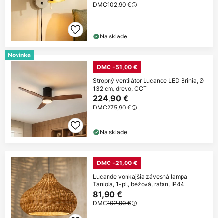
DMC
102,90 €
Na sklade
Novinka
DMC -51,00 €
Stropný ventilátor Lucande LED Brinia, Ø
132 cm, drevo, CCT
224,90 €
DMC
275,90 €
Na sklade
DMC -21,00 €
Lucande vonkajšia závesná lampa
Taniola, 1-pl., béžová, ratan, IP44
81,90 €
DMC
102,90 €