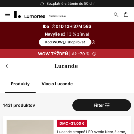
Bezplatné vrátenie do 50 dní
Skip
to
Content
ať
Iba
01D 12H 37M 56S
až 13 % zľava!
Navyše
Kód:
skopírovať
WOW
| Až -70 %
WOW TÝŽDEŇ
Lucande
Produkty
Viac o Lucande
1431 produktov
Filter
DMC -31,00 €
Lucande stropné LED svetlo Neor, čierne,