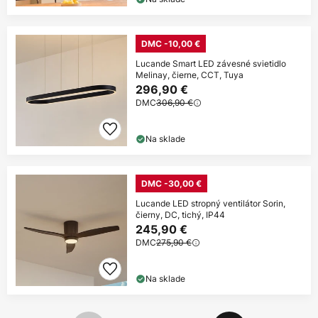
DMC -10,00 €
Lucande Smart LED závesné svietidlo
Melinay, čierne, CCT, Tuya
296,90 €
DMC
306,90 €
Na sklade
DMC -30,00 €
Lucande LED stropný ventilátor Sorin,
čierny, DC, tichý, IP44
245,90 €
DMC
275,90 €
Na sklade