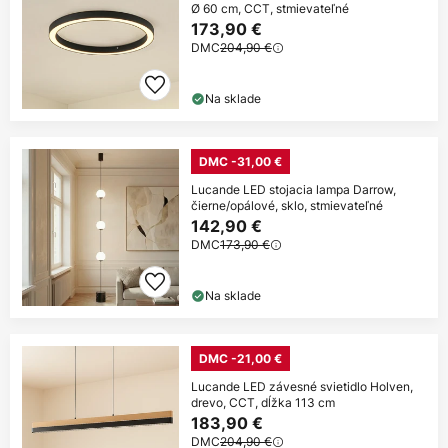
Ø 60 cm, CCT, stmievateľné
173,90 €
DMC
204,90 €
Na sklade
DMC -31,00 €
Lucande LED stojacia lampa Darrow,
čierne/opálové, sklo, stmievateľné
142,90 €
DMC
173,90 €
Na sklade
DMC -21,00 €
Lucande LED závesné svietidlo Holven,
drevo, CCT, dĺžka 113 cm
183,90 €
DMC
204,90 €