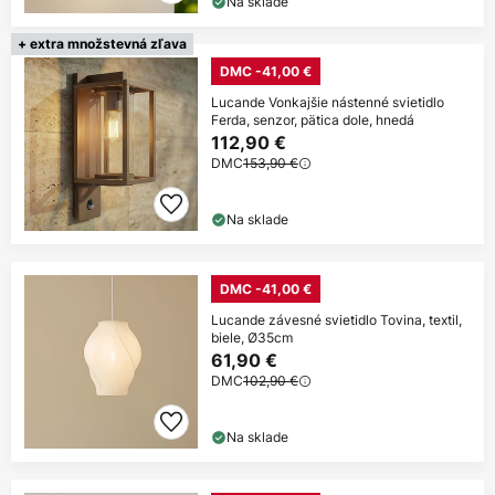
Na sklade
+ extra množstevná zľava
DMC -41,00 €
Lucande Vonkajšie nástenné svietidlo
Ferda, senzor, pätica dole, hnedá
112,90 €
DMC
153,90 €
Na sklade
DMC -41,00 €
Lucande závesné svietidlo Tovina, textil,
biele, Ø35cm
61,90 €
DMC
102,90 €
Na sklade