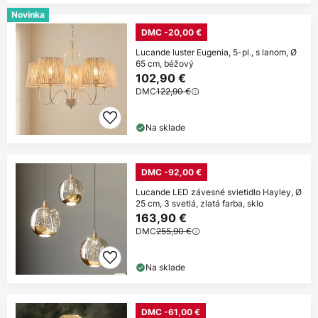
Novinka
DMC -20,00 €
Lucande luster Eugenia, 5-pl., s lanom, Ø
65 cm, béžový
102,90 €
DMC
122,90 €
Na sklade
DMC -92,00 €
Lucande LED závesné svietidlo Hayley, Ø
25 cm, 3 svetlá, zlatá farba, sklo
163,90 €
DMC
255,90 €
Na sklade
DMC -61,00 €