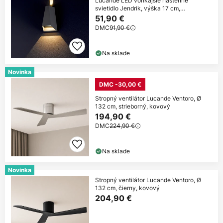
Lucande LED vonkajšie nástenné
svietidlo Jendrik, výška 17 cm,
antracitová farba
51,90 €
DMC
91,90 €
Na sklade
Novinka
DMC -30,00 €
Stropný ventilátor Lucande Ventoro, Ø
132 cm, strieborný, kovový
194,90 €
DMC
224,90 €
Na sklade
Novinka
Stropný ventilátor Lucande Ventoro, Ø
132 cm, čierny, kovový
204,90 €