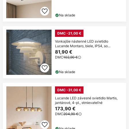
Na sklade
DMC -21,00 €
Vonkajšie nástenné LED svietidlo
Lucande Montaro, biele, IP54, so
senzorom
81,90 €
DMC
102,90 €
Na sklade
DMC -31,00 €
Lucande LED závesné svietidlo Martis,
jantárové, 4-pl., stmievateľné
173,90 €
DMC
204,90 €
Na sklade