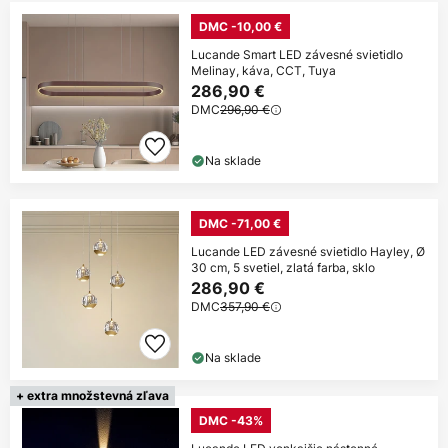
DMC -10,00 €
Lucande Smart LED závesné svietidlo
Melinay, káva, CCT, Tuya
286,90 €
DMC
296,90 €
Na sklade
DMC -71,00 €
Lucande LED závesné svietidlo Hayley, Ø
30 cm, 5 svetiel, zlatá farba, sklo
286,90 €
DMC
357,90 €
Na sklade
+ extra množstevná zľava
DMC -43%