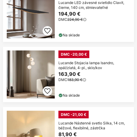
Lucande LED závesné svietidlo Clavit,
čierne, 140 cm, stmievateľné
194,90 €
DMC
224,90 €
Na sklade
DMC -20,00 €
Lucande Stojacia lampa Isandro,
opál/zlatá, 4-pl., sklo/kov
163,90 €
DMC
183,90 €
Na sklade
DMC -21,00 €
Lucande Nástenné svetlo Silka, 14 cm,
béžové, flexibilné, zástrčka
81,90 €