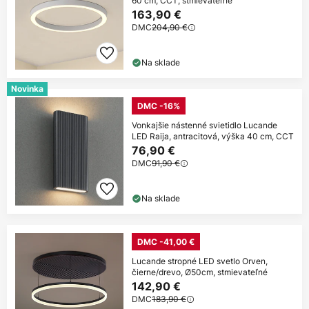
60 cm, CCT, stmievateľné
163,90 €
DMC
204,90 €
Na sklade
Novinka
DMC -16%
Vonkajšie nástenné svietidlo Lucande
LED Raija, antracitová, výška 40 cm, CCT
76,90 €
DMC
91,90 €
Na sklade
DMC -41,00 €
Lucande stropné LED svetlo Orven,
čierne/drevo, Ø50cm, stmievateľné
142,90 €
DMC
183,90 €