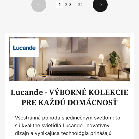
Strana
1
2
3
...
24
Predchádzajúci
Ďalší
Lucande - VÝBORNÉ KOLEKCIE
PRE KAŽDÚ DOMÁCNOSŤ
Všestranná pohoda s jedinečným svetlom: to
sú kvalitné svietidlá Lucande. Inovatívny
dizajn a vynikajúca technológia prinášajú