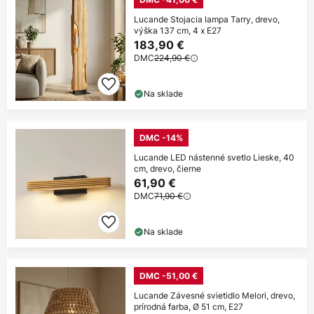
Lucande Stojacia lampa Tarry, drevo,
výška 137 cm, 4 x E27
183,90 €
DMC
224,90 €
Na sklade
DMC -14%
Lucande LED nástenné svetlo Lieske, 40
cm, drevo, čierne
61,90 €
DMC
71,90 €
Na sklade
DMC -51,00 €
Lucande Závesné svietidlo Melori, drevo,
prírodná farba, Ø 51 cm, E27