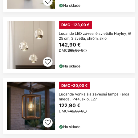
Na sklade
DMC -123,00 €
Lucande LED závesné svietidlo Hayley, Ø
25 cm, 3 svetlá, chróm, sklo
142,90 €
DMC
265,90 €
Na sklade
DMC -20,00 €
Lucande Vonkajšia závesná lampa Ferda,
hnedá, IP44, sklo, E27
122,90 €
DMC
142,90 €
Na sklade