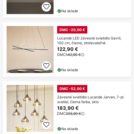
Na sklade
DMC -20,00 €
Lucande LED závesné svietidlo Gavril,
100 cm, čierne, stmievateľné
122,90 €
DMC
142,90 €
Na sklade
DMC -52,00 €
Závesné svietidlo Lucande Jarven, 7-pl.
svetiel, čierna farba, sklo
183,90 €
DMC
235,90 €
Na sklade