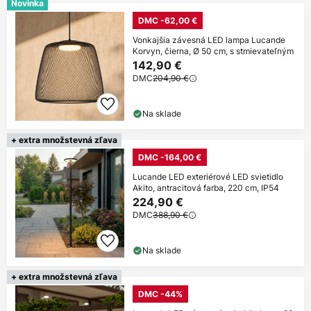
Novinka
DMC -62,00 €
Vonkajšia závesná LED lampa Lucande
Korvyn, čierna, Ø 50 cm, s stmievateľným
142,90 €
DMC
204,90 €
Na sklade
+ extra množstevná zľava
DMC -164,00 €
Lucande LED exteriérové LED svietidlo
Akito, antracitová farba, 220 cm, IP54
224,90 €
DMC
388,90 €
Na sklade
+ extra množstevná zľava
DMC -44%