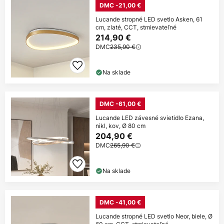
DMC -21,00 €
Lucande stropné LED svetlo Asken, 61
cm, zlaté, CCT, stmievateľné
214,90 €
DMC
235,90 €
Na sklade
DMC -61,00 €
Lucande LED závesné svietidlo Ezana,
nikl, kov, Ø 80 cm
204,90 €
DMC
265,90 €
Na sklade
DMC -41,00 €
Lucande stropné LED svetlo Neor, biele, Ø