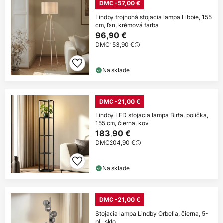
DMC -57,00 €
Lindby trojnohá stojacia lampa Libbie, 155
cm, ľan, krémová farba
96,90 €
DMC
153,90 €
Na sklade
DMC -21,00 €
Lindby LED stojacia lampa Birta, polička,
155 cm, čierna, kov
183,90 €
DMC
204,90 €
Na sklade
DMC -21,00 €
Stojacia lampa Lindby Orbelia, čierna, 5-
pl., sklo