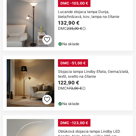
DMC -103,00 €
Lucande stojaca lampa Dunja,
biela/hrdzavá, kov, lampa na čítanie
132,90 €
DMC
235,90 €
Na sklade
DMC -51,00 €
Stojacia lampa Lindby Efalia, čierna/zlatá,
textil, svetlo na čítanie
122,90 €
DMC
173,90 €
Na sklade
DMC -123,00 €
Oblúková stojacia lampa Lindby LED