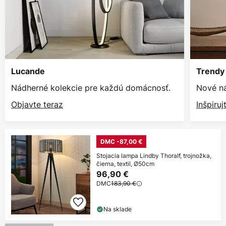
Lucande
Trendy 
Nádherné kolekcie pre každú domácnosť.
Nové ná
Objavte teraz
Inšpiruj
DMC -87,00 €
Stojacia lampa Lindby Thoralf, trojnožka,
čierna, textil, Ø50cm
96,90 €
DMC
183,90 €
Na sklade