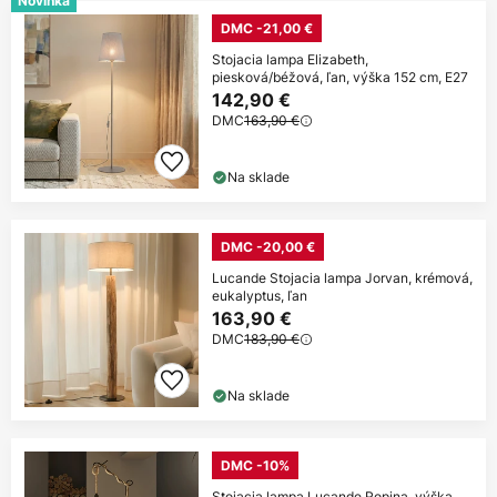
Novinka
DMC -21,00 €
Stojacia lampa Elizabeth,
piesková/béžová, ľan, výška 152 cm, E27
142,90 €
DMC
163,90 €
Na sklade
DMC -20,00 €
Lucande Stojacia lampa Jorvan, krémová,
eukalyptus, ľan
163,90 €
DMC
183,90 €
Na sklade
DMC -10%
Stojacia lampa Lucande Ropina, výška