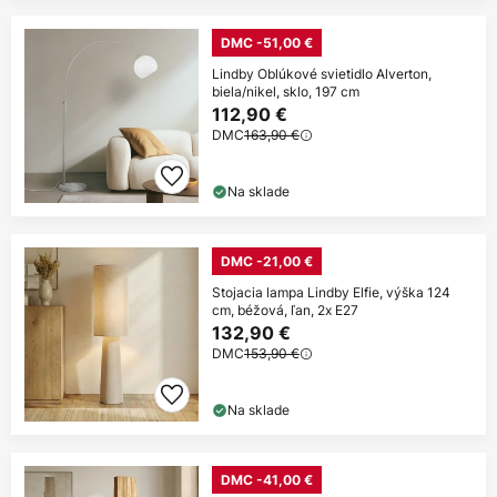
DMC -51,00 €
Lindby Oblúkové svietidlo Alverton,
biela/nikel, sklo, 197 cm
112,90 €
DMC
163,90 €
Na sklade
DMC -21,00 €
Stojacia lampa Lindby Elfie, výška 124
cm, béžová, ľan, 2x E27
132,90 €
DMC
153,90 €
Na sklade
DMC -41,00 €