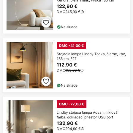
Kendra, biela, hliník, výška 180 cm
122,90 €
DMC
245,90 €
Na sklade
DMC -41,00 €
Stojacia lampa Lindby Tonka, čierne, kov,
185 cm, E27
112,90 €
DMC
153,90 €
Na sklade
DMC -72,00 €
Lindby stojaca lampa Aovan, niklová
farba, odkladací priestor, USB port
132,90 €
DMC
204,90 €