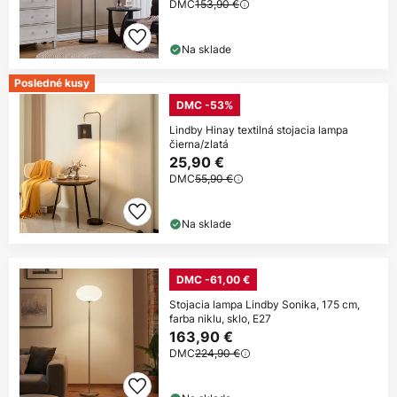
DMC
153,90 €
Na sklade
Posledné kusy
DMC -53%
Lindby Hinay textilná stojacia lampa
čierna/zlatá
25,90 €
DMC
55,90 €
Na sklade
DMC -61,00 €
Stojacia lampa Lindby Sonika, 175 cm,
farba niklu, sklo, E27
163,90 €
DMC
224,90 €