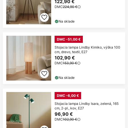
122,90 €
DMC
224,90 €
Na sklade
DMC -51,00 €
Stojacia lampa Lindby Kimiko, výška 100
cm, drevo, textil, E27
102,90 €
DMC
153,90 €
Na sklade
DMC -6,00 €
Stojacia lampa Lindby Isara, zelená, 165
cm, 2-pl., kov, E27
96,90 €
DMC
102,90 €