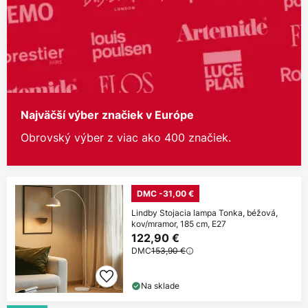
Najväčší výber značiek v Európe
Obrovský výber z viac ako 400 značiek.
DMC -31,00 €
Lindby Stojacia lampa Tonka, béžová,
kov/mramor, 185 cm, E27
122,90 €
DMC
153,90 €
Na sklade