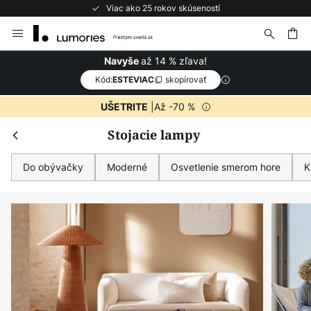
Bezplatné vrátenie do 50 dní
Skip
Zatv
Extra zľava
to
Content
ať
od 109€
až 14 % zľava!
Navyše
Extra -11%
Kód:
skopírovať
ESTEVIAC
od 169€
Extra -14%
|Až -70 %
UŠETRITE
takmer na všetko*
Stojacie lampy
Kód:
skopírovať
ESTEVIAC
Do obývačky
Moderné
Osvetlenie smerom hore
K
Kúpiť teraz
*Vylúčení výrobci