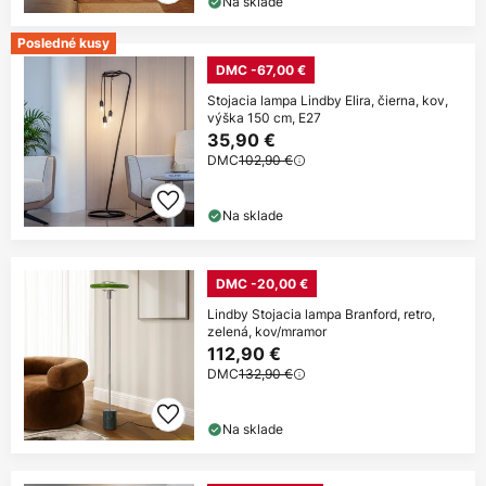
Na sklade
Posledné kusy
DMC -67,00 €
Stojacia lampa Lindby Elira, čierna, kov,
výška 150 cm, E27
35,90 €
DMC
102,90 €
Na sklade
DMC -20,00 €
Lindby Stojacia lampa Branford, retro,
zelená, kov/mramor
112,90 €
DMC
132,90 €
Na sklade