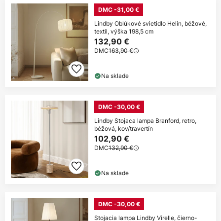
DMC -31,00 €
Lindby Oblúkové svietidlo Helin, béžové,
textil, výška 198,5 cm
132,90 €
DMC
163,90 €
Na sklade
DMC -30,00 €
Lindby Stojaca lampa Branford, retro,
béžová, kov/travertín
102,90 €
DMC
132,90 €
Na sklade
DMC -30,00 €
Stojacia lampa Lindby Virelle, čierno-