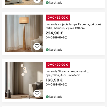
Na sklade
DMC -62,00 €
Lucande stojacia lampa Fabrena, prírodná
farba, bambus, výška 138 cm
224,90 €
DMC
286,90 €
Na sklade
DMC -20,00 €
Lucande Stojacia lampa Isandro,
opál/zlatá, 4-pl., sklo/kov
163,90 €
DMC
183,90 €
Na sklade