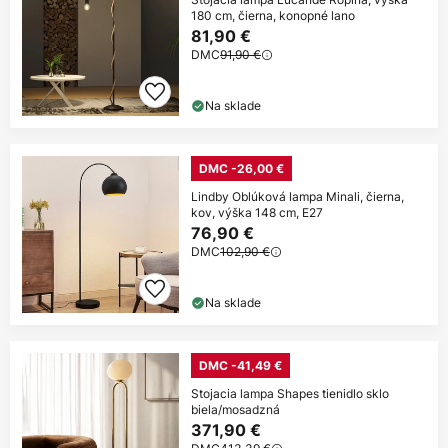
180 cm, čierna, konopné lano
81,90 €
DMC
91,90 €
Na sklade
DMC -26,00 €
Lindby Oblúková lampa Minali, čierna,
kov, výška 148 cm, E27
76,90 €
DMC
102,90 €
Na sklade
DMC -41,49 €
Stojacia lampa Shapes tienidlo sklo
biela/mosadzná
371,90 €