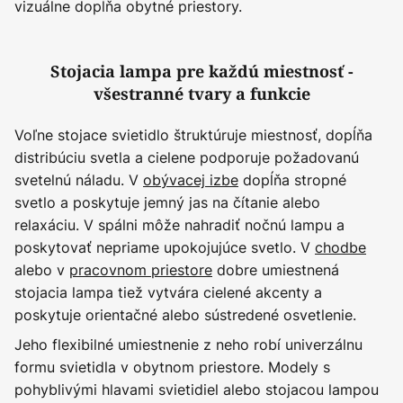
vizuálne dopĺňa obytné priestory.
Stojacia lampa pre každú miestnosť -
všestranné tvary a funkcie
Voľne stojace svietidlo štruktúruje miestnosť, dopĺňa
distribúciu svetla a cielene podporuje požadovanú
svetelnú náladu. V
obývacej izbe
dopĺňa stropné
svetlo a poskytuje jemný jas na čítanie alebo
relaxáciu. V spálni môže nahradiť nočnú lampu a
poskytovať nepriame upokojujúce svetlo. V
chodbe
alebo v
pracovnom priestore
dobre umiestnená
stojacia lampa tiež vytvára cielené akcenty a
poskytuje orientačné alebo sústredené osvetlenie.
Jeho flexibilné umiestnenie z neho robí univerzálnu
formu svietidla v obytnom priestore. Modely s
pohyblivými hlavami svietidiel alebo stojacou lampou