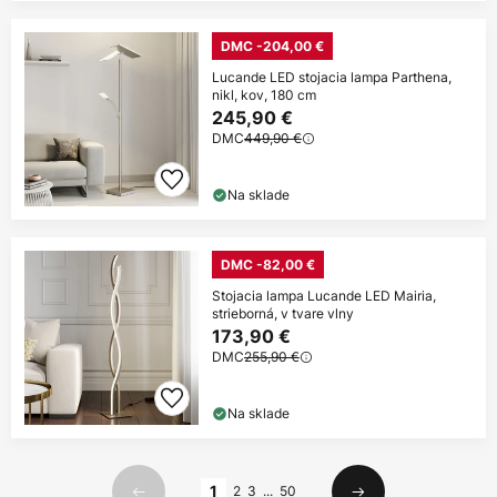
DMC -204,00 €
Lucande LED stojacia lampa Parthena,
nikl, kov, 180 cm
245,90 €
DMC
449,90 €
Na sklade
DMC -82,00 €
Stojacia lampa Lucande LED Mairia,
strieborná, v tvare vlny
173,90 €
DMC
255,90 €
Na sklade
Strana
1
2
3
...
50