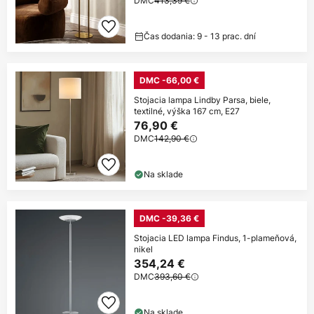
DMC
413,39 €
Čas dodania: 9 - 13 prac. dní
DMC -66,00 €
Stojacia lampa Lindby Parsa, biele,
textilné, výška 167 cm, E27
76,90 €
DMC
142,90 €
Na sklade
DMC -39,36 €
Stojacia LED lampa Findus, 1-plameňová,
nikel
354,24 €
DMC
393,60 €
Na sklade