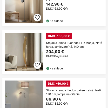
142,90 €
DMC
163,90 €
Na sklade
DMC -153,00 €
Stojacia lampa Lucande LED Marija, zlatá
farba, stmievateľná, 140 cm
204,90 €
DMC
357,90 €
Na sklade
DMC -46,00 €
Stojacia lampa Lindby Jaileen, sivá, textil,
170 cm, lampa na citanie
86,90 €
DMC
132,90 €