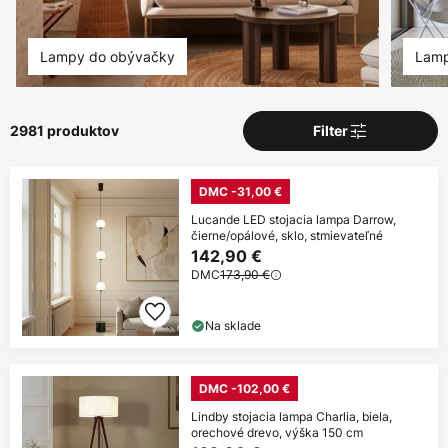
Lampy do obývačky
Lamp
2981 produktov
Filter
DMC -31,00 €
Lucande LED stojacia lampa Darrow,
čierne/opálové, sklo, stmievateľné
142,90 €
DMC
173,90 €
Na sklade
DMC -102,00 €
Lindby stojacia lampa Charlia, biela,
orechové drevo, výška 150 cm