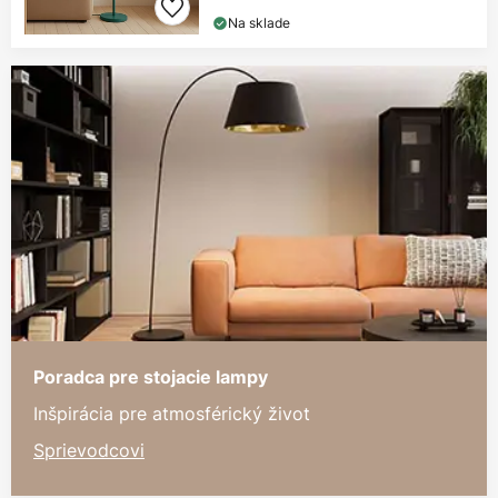
Na sklade
Poradca pre stojacie lampy
Inšpirácia pre atmosférický život
Sprievodcovi