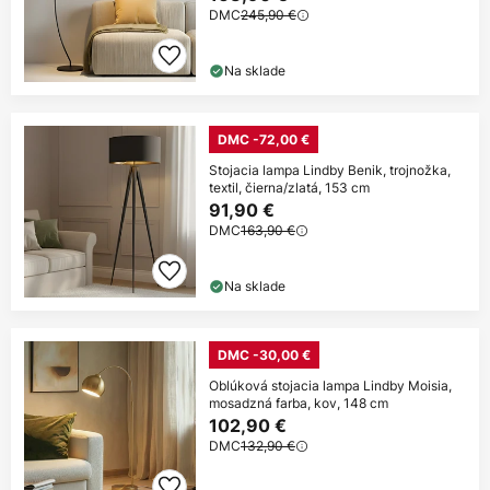
DMC
245,90 €
Na sklade
DMC -72,00 €
Stojacia lampa Lindby Benik, trojnožka,
textil, čierna/zlatá, 153 cm
91,90 €
DMC
163,90 €
Na sklade
DMC -30,00 €
Oblúková stojacia lampa Lindby Moisia,
mosadzná farba, kov, 148 cm
102,90 €
DMC
132,90 €