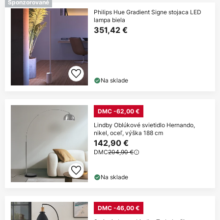
Sponzorované
Philips Hue Gradient Signe stojaca LED
lampa biela
351,42 €
Na sklade
DMC -62,00 €
Lindby Oblúkové svietidlo Hernando,
nikel, oceľ, výška 188 cm
142,90 €
DMC
204,90 €
Na sklade
DMC -46,00 €