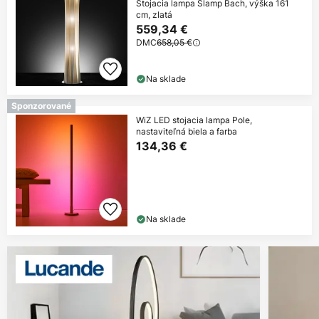
Stojacia lampa Slamp Bach, výška 161
cm, zlatá
559,34 €
DMC
658,05 €
Na sklade
Sponzorované
WiZ LED stojacia lampa Pole,
nastaviteľná biela a farba
134,36 €
Na sklade