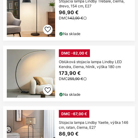
Stojacia lampa Lindby Trebale, čierna,
drevo, 154 cm, E27
96,90 €
DMC
142,90 €
Na sklade
DMC -82,00 €
Oblúková stojacia lampa Lindby LED
Kendra, čierna, hliník, výška 180 cm
173,90 €
DMC
255,90 €
Na sklade
DMC -67,00 €
Stojacia lampa Lindby Yaelle, výška 146
cm, ratan, čierna, E27
86,90 €