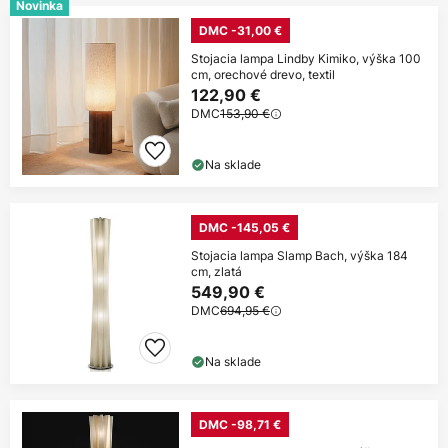
Novinka
DMC -31,00 €
Stojacia lampa Lindby Kimiko, výška 100
cm, orechové drevo, textil
122,90 €
DMC
153,90 €
Na sklade
DMC -145,05 €
Stojacia lampa Slamp Bach, výška 184
cm, zlatá
549,90 €
DMC
694,95 €
Na sklade
DMC -98,71 €