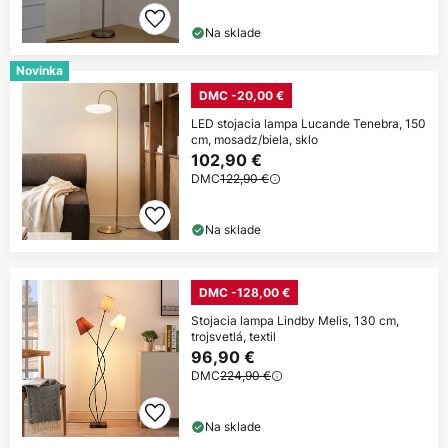
Na sklade
Novinka
DMC -20,00 €
LED stojacia lampa Lucande Tenebra, 150
cm, mosadz/biela, sklo
102,90 €
DMC
122,90 €
Na sklade
DMC -128,00 €
Stojacia lampa Lindby Melis, 130 cm,
trojsvetlá, textil
96,90 €
DMC
224,90 €
Na sklade