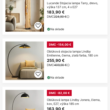
Lucande Stojacia lampa Tarry, drevo,
výška 137 cm, 4 x E27
183,90 €
DMC
224,90 €
Na sklade
DMC -154,00 €
Oblúková stojacia lampa Lindby
Emilienne, čierna, zlatá farba, 180 cm
255,90 €
DMC
409,90 €
Na sklade
DMC -82,00 €
Oblúková lampa Lindby Jonera, čierna,
kov, E27, výška 185 cm
163,90 €