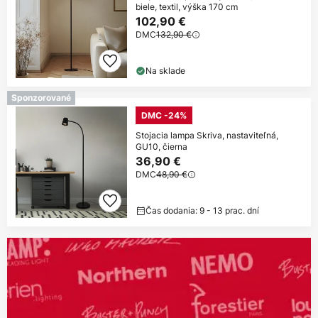
biele, textil, výška 170 cm
102,90 €
DMC
132,90 €
Na sklade
Sponzorované
DMC -24%
Stojacia lampa Skriva, nastaviteľná,
GU10, čierna
36,90 €
DMC
48,90 €
Čas dodania: 9 - 13 prac. dní