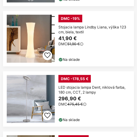
DMC -19%
Stojacia lampa Lindby Liana, výška 123
cm, biela, textil
41,90 €
DMC
51,90 €
Na sklade
DMC -178,55 €
LED stojacia lampa Dent, niklová farba,
180 cm, CCT, 2 lampy
296,90 €
DMC
475,45 €
Na sklade