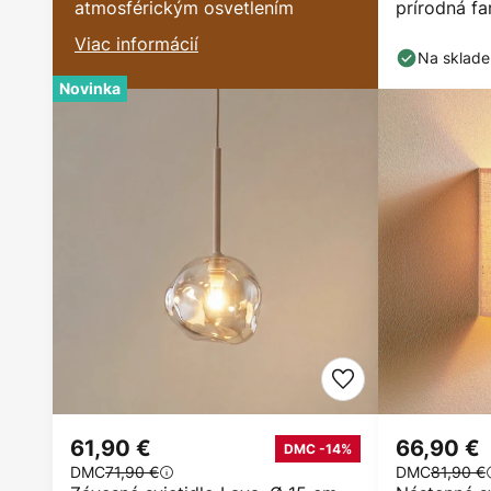
atmosférickým osvetlením
prírodná fa
cm
Viac informácií
Na sklade
Novinka
61,90 €
66,90 €
DMC -14%
DMC
71,90 €
DMC
81,90 €