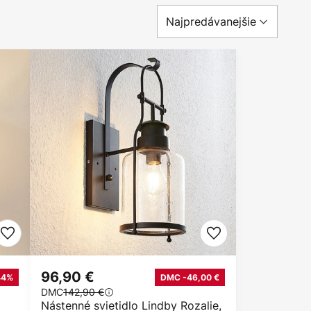
96,90 €
44%
DMC -46,00 €
DMC
142,90 €
Nástenné svietidlo Lindby Rozalie,