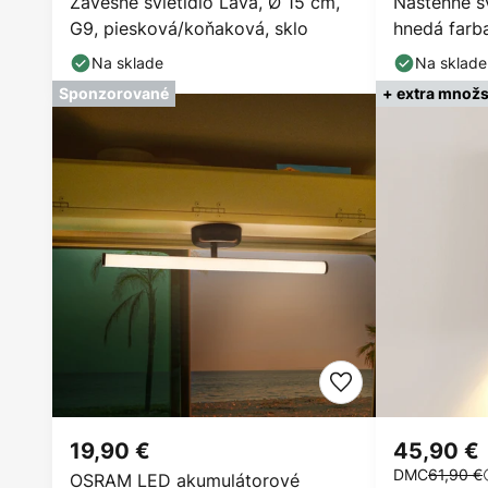
Závesné svietidlo Lava, Ø 15 cm,
Nástenné sv
G9, piesková/koňaková, sklo
hnedá farba
E27
Na sklade
Na sklade
Sponzorované
+ extra množs
19,90 €
45,90 €
DMC
61,90 €
OSRAM LED akumulátorové