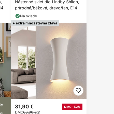
,
Nástenné svietidlo Lindby Shiloh,
14
prírodná/béžová, drevo/ľan, E14
Na sklade
+ extra množstevná zľava
ie
31,90 €
DMC -52%
DMC
66,90 €
mi