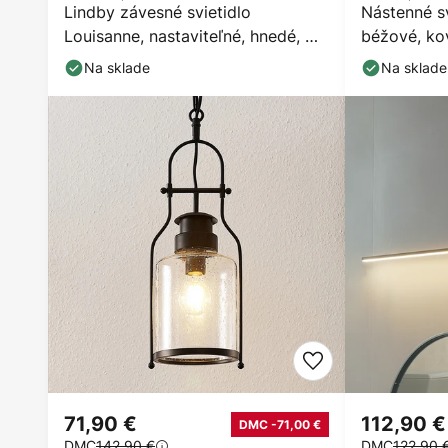
Lindby závesné svietidlo
Nástenné sv
Louisanne, nastaviteľné, hnedé, Ø
béžové, ko
35 cm
Na sklade
Na sklade
71,90 €
112,90 €
DMC -71,00 €
DMC
142,90 €
DMC
122,90 