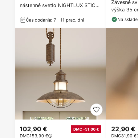
Závesné svi
nástenné svetlo NIGHTLUX STICK,
výška 35 cm
čierne, touchdim
Na sklade
Čas dodania: 7 - 11 prac. dní
102,90 €
22,90 €
DMC -51,00 €
DMC
153,90 €
DMC
31,90 €