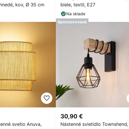
 hnedé, kov, Ø 35 cm
biele, textil, E27
Na sklade
Sponzorované
30,90 €
tenné svetlo Anuva,
Nástenné svietidlo Townshend,