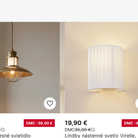
19,90 €
DMC -36,00 €
DMC -
€
DMC
35,90 €
sné svietidlo
Lindby nástenné svetlo Virelle,