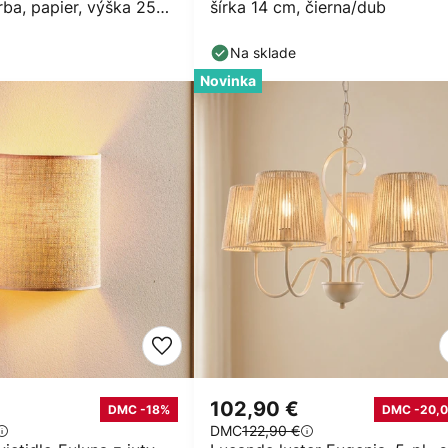
rba, papier, výška 25
šírka 14 cm, čierna/dub
Na sklade
Novinka
102,90 €
DMC -18%
DMC -20,0
DMC
122,90 €