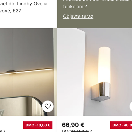
ietidlo Lindby Ovelia,
funkciami?
vové, E27
Objavte teraz
66,90 €
DMC -10,00 €
DMC -46,0
€
DMC
112,90 €