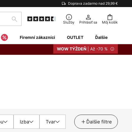
Doprava zadarmo nad 29,99 €
Hľadať
Služby
Prihlásiť sa
Môj košík
Firemní zákazníci
OUTLET
Ďalšie
| Až -70 %
WOW TÝŽDEŇ
bu
Izba
Tvar
Ďalšie filtre