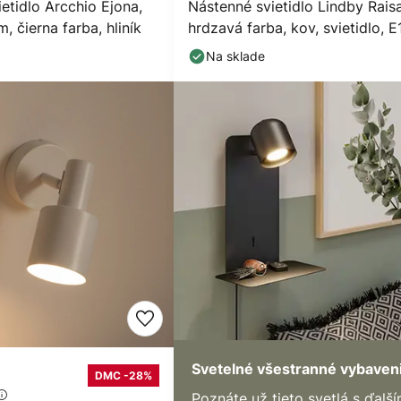
etidlo Arcchio Ejona,
Nástenné svietidlo Lindby Raisa
, čierna farba, hliník
hrdzavá farba, kov, svietidlo, E
Na sklade
Svetelné všestranné vybaven
DMC -28%
Poznáte už tieto svetlá s ďalší