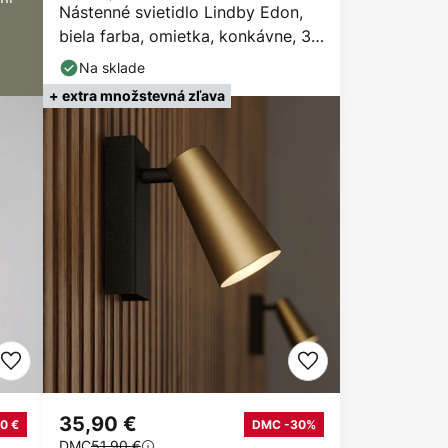
Nástenné svietidlo Lindby Edon,
biela farba, omietka, konkávne, 30
cm
Na sklade
+ extra množstevná zľava
35,90 €
0 €
DMC -30%
DMC
51,90 €