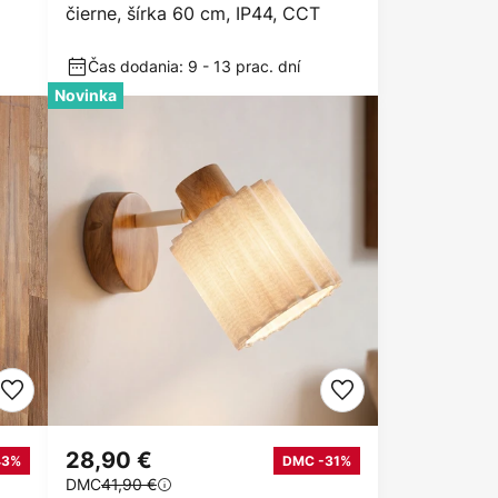
čierne, šírka 60 cm, IP44, CCT
Čas dodania: 9 - 13 prac. dní
Novinka
28,90 €
43%
DMC -31%
DMC
41,90 €