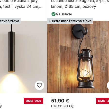
ietidlo Euluna z juty,
Lucande luster Eugenia, 5-pl., s
, textil, výška 24 cm,
lanom, Ø 65 cm, béžový
Na sklade
tevná zľava
+ extra množstevná zľava
51,90 €
DMC -25%
DMC -
DMC
91,90 €