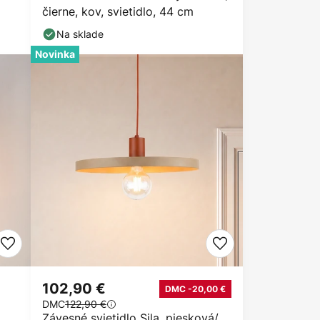
čierne, kov, svietidlo, 44 cm
Na sklade
Novinka
102,90 €
DMC -20,00 €
DMC
122,90 €
Závesné svietidlo Sila, piesková/