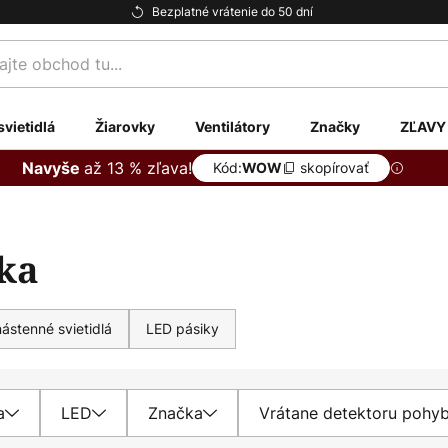
Bezplatné vrátenie do 50 dní
te
svietidlá
Žiarovky
Ventilátory
Značky
ZĽAVY
až 13 % zľava!
Navyše
Kód:
skopírovať
WOW
ska
ástenné svietidlá
LED pásiky
a
LED
Značka
Vrátane detektoru pohy