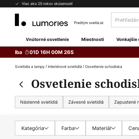
Skip
Viac ako 25 rokov skúseností
to
Prehľadávaj
Content
obchod
tu...
Vnútorné osvetlenie
Miestnosti
Vonkajšie 
Iba
01D 16H 00M 25S
Svietidla a lampy
Interiérové svietidlá
Osvetlenie schodiska
Osvetlenie schodi
Nástenné svietidlá
Závesné svietidlá
Zapustené n
Kategória
Farba
Materiál
Cen