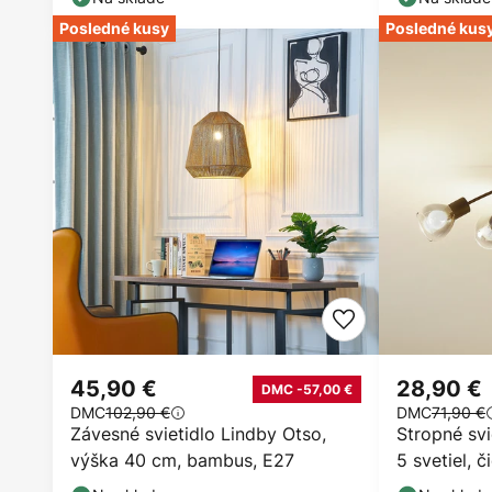
Posledné kusy
Posledné kus
45,90 €
28,90 €
DMC -57,00 €
DMC
102,90 €
DMC
71,90 €
Závesné svietidlo Lindby Otso,
Stropné svi
výška 40 cm, bambus, E27
5 svetiel, č