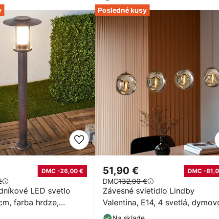
y
Posledné kusy
51,90 €
DMC -26,00 €
DMC -81,0
€
DMC
132,90 €
dníkové LED svetlo
Závesné svietidlo Lindby
cm, farba hrdze,
Valentina, E14, 4 svetlá, dymov
ceľ
sivá, sklo
Na sklade