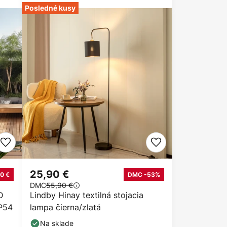
Posledné kusy
25,90 €
0 €
DMC -53%
DMC
55,90 €
D
Lindby Hinay textilná stojacia
IP54
lampa čierna/zlatá
Na sklade