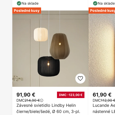
stmievateľné
Na sklade
Na sklade
Posledné kusy
Posledné kus
91,90 €
61,90 €
DMC -123,00 €
DMC
214,90 €
DMC
112,90 
Závesné svietidlo Lindby Helin
Lucande Ae
čierne/biele/šedé, Ø 60 cm, 3-pl.
nástenné L