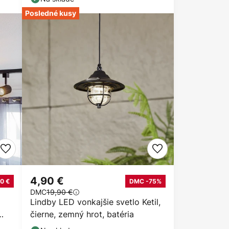
Posledné kusy
4,90 €
0 €
DMC -75%
DMC
19,90 €
Lindby LED vonkajšie svetlo Ketil,
čierne, zemný hrot, batéria