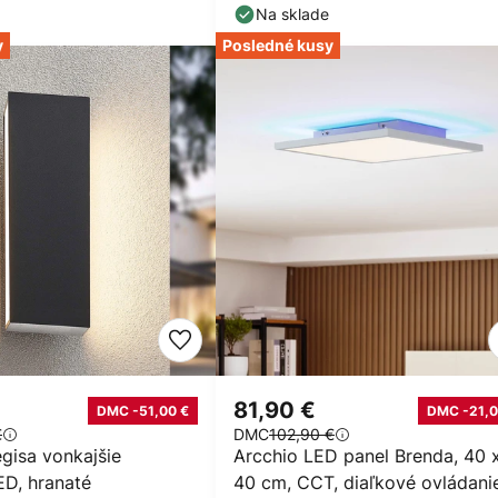
senzor
Na sklade
y
Posledné kusy
81,90 €
DMC -51,00 €
DMC -21,0
€
DMC
102,90 €
gisa vonkajšie
Arcchio LED panel Brenda, 40 
ED, hranaté
40 cm, CCT, diaľkové ovládani