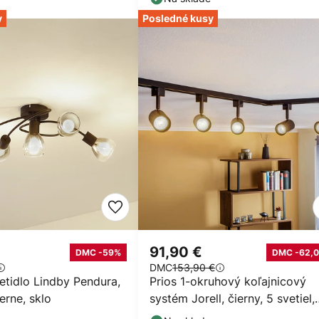
y
Posledné kusy
91,90 €
DMC -59%
DMC -62,0
DMC
153,90 €
etidlo Lindby Pendura,
Prios 1-okruhový koľajnicový
ierne, sklo
systém Jorell, čierny, 5 svetiel,
GU10