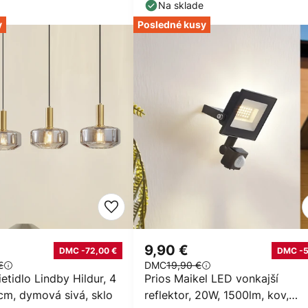
Na sklade
y
Posledné kusy
9,90 €
DMC -72,00 €
DMC -
€
DMC
19,90 €
etidlo Lindby Hildur, 4
Prios Maikel LED vonkajší
 cm, dymová sivá, sklo
reflektor, 20W, 1500lm, kov,