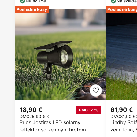
Na sklade
Na sklade
Posledné kusy
Posledné kus
18,90 €
61,90 €
DMC -27%
DMC
25,90 €
DMC
81,90 €
Prios Jostiras LED solárny
Lindby Solá
reflektor so zemným hrotom
zem Jolin,