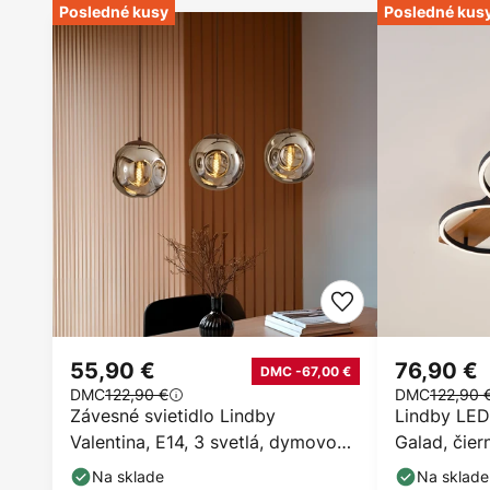
Posledné kusy
Posledné kus
55,90 €
76,90 €
DMC -67,00 €
DMC
122,90 €
DMC
122,90 
Závesné svietidlo Lindby
Lindby LED 
Valentina, E14, 3 svetlá, dymovo
Galad, čier
sivá, sklo
cm
Na sklade
Na sklade