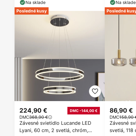
Na sklade
Na sklade
Posledné kusy
Posledné kus
224,90 €
86,90 €
DMC -144,00 €
DMC
368,90 €
DMC
158,90 
Závesné svietidlo Lucande LED
Závesné svi
Lyani, 60 cm, 2 svetlá, chróm,
svetlá, 118