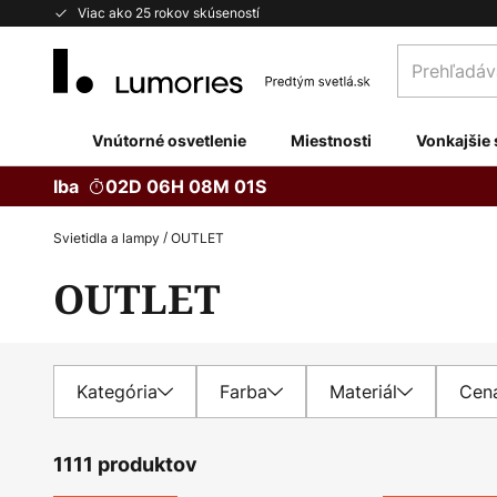
Skip
Viac ako 25 rokov skúseností
to
Prehľadávaj
Content
obchod
tu...
Vnútorné osvetlenie
Miestnosti
Vonkajšie 
Iba
02D 06H 08M 00S
Svietidla a lampy
OUTLET
OUTLET
Kategória
Farba
Materiál
Cen
1111 produktov