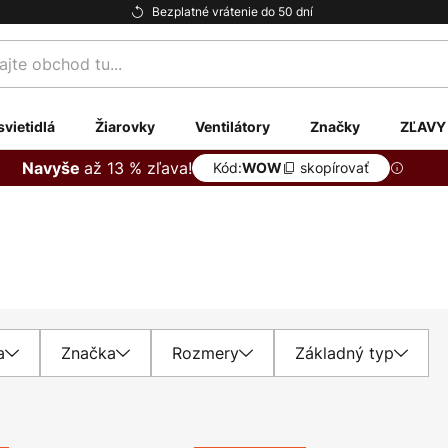
Bezplatné vrátenie do 50 dní
te
svietidlá
Žiarovky
Ventilátory
Značky
ZĽAVY
až 13 % zľava!
Navyše
Kód:
skopírovať
WOW
a
Značka
Rozmery
Základný typ