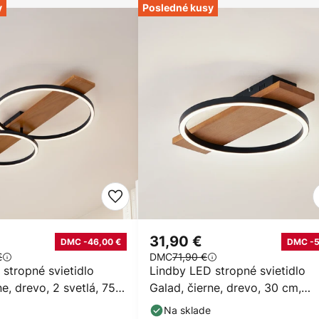
y
Posledné kusy
31,90 €
DMC -46,00 €
DMC -
€
DMC
71,90 €
stropné svietidlo
Lindby LED stropné svietidlo
ne, drevo, 2 svetlá, 75
Galad, čierne, drevo, 30 cm,
stmievateľné
Na sklade