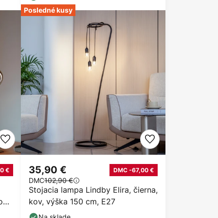
Posledné kusy
35,90 €
0 €
DMC -67,00 €
DMC
102,90 €
Stojacia lampa Lindby Elira, čierna,
o
kov, výška 150 cm, E27
Na sklade