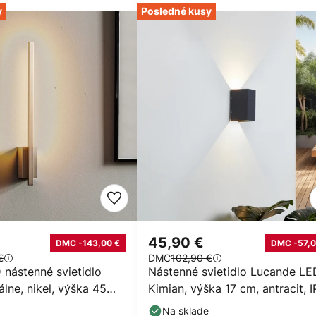
y
Posledné kusy
€
45,90 €
DMC -143,00 €
DMC -57,0
€
DMC
102,90 €
 nástenné svietidlo
Nástenné svietidlo Lucande LE
álne, nikel, výška 45
Kimian, výška 17 cm, antracit, 
Na sklade