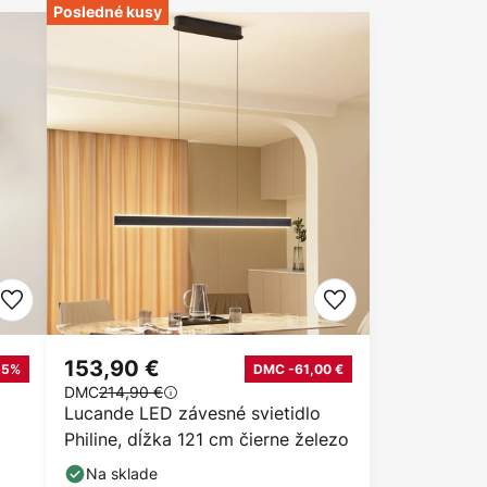
Posledné kusy
153,90 €
55%
DMC -61,00 €
DMC
214,90 €
Lucande LED závesné svietidlo
Philine, dĺžka 121 cm čierne železo
Na sklade