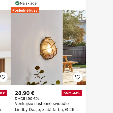
Na sklade
Posledné kusy
28,90 €
0 €
DMC -44%
DMC
51,90 €
x
Vonkajšie nástenné svietidlo
e
Lindby Daaje, zlatá farba, Ø 26