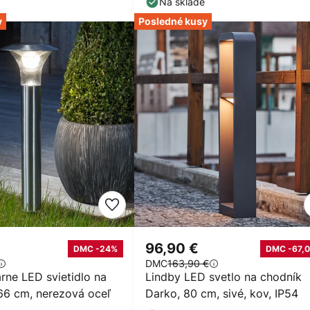
Na sklade
y
Posledné kusy
96,90 €
DMC -24%
DMC -67,0
DMC
163,90 €
rne LED svietidlo na
Lindby LED svetlo na chodník
 66 cm, nerezová oceľ
Darko, 80 cm, sivé, kov, IP54