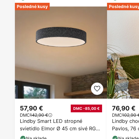
Posledné kusy
Posledné kus
57,90 €
76,90 €
DMC -85,00 €
DMC
142,90 €
DMC
102,90 
Lindby Smart LED stropné
Lindby cho
svietidlo Elmor Ø 45 cm sivé RGB
Pavlos, 76 
CCT
nerezová o
Na sklade
Na sklade