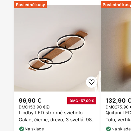
Posledné kusy
Posledné kus
96,90 €
132,90 
DMC -57,00 €
DMC
153,90 €
DMC
275,90 
Lindby LED stropné svietidlo
Quitani LED
Galad, čierne, drevo, 3 svetlá, 98
Tolu, vertik
cm
cm
Na sklade
Na sklade