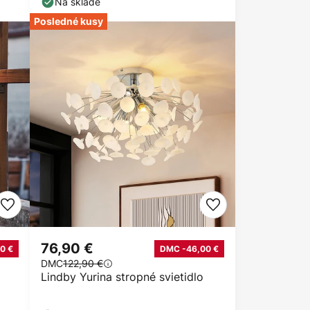
Na sklade
Posledné kusy
76,90 €
0 €
DMC -46,00 €
DMC
122,90 €
Lindby Yurina stropné svietidlo