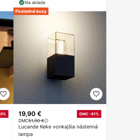
Na sklade
Posledné kusy
19,90 €
50%
DMC -61%
DMC
51,90 €
Lucande Keke vonkajšia nástenná
lampa