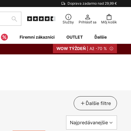
Doprava zadarmo nad 29,99 €
Hľadať
Služby
Prihlásiť sa
Môj košík
Firemní zákazníci
OUTLET
Ďalšie
| Až -70 %
WOW TÝŽDEŇ
Ďalšie filtre