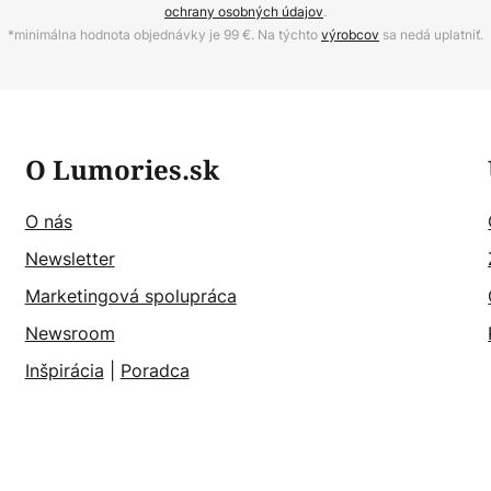
ochrany osobných údajov
.
*minimálna hodnota objednávky je 99 €. Na týchto
výrobcov
sa nedá uplatniť.
O Lumories.sk
O nás
Newsletter
Marketingová spolupráca
Newsroom
Inšpirácia
|
Poradca