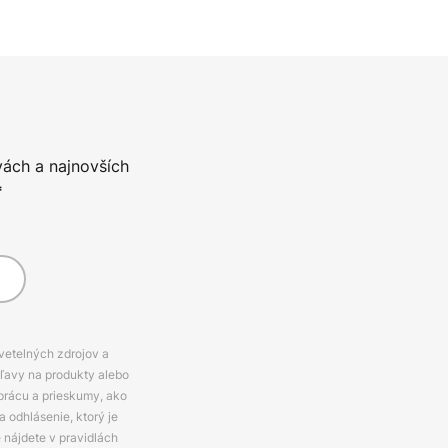
vách a najnovších
*
svetelných zdrojov a
zľavy na produkty alebo
prácu a prieskumy, ako
 odhlásenie, ktorý je
e nájdete v pravidlách