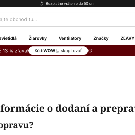
Bezplatné vrátenie do 50 dní
te
svietidlá
Žiarovky
Ventilátory
Značky
ZĽAVY
ž 13 % zľava!
Kód:
skopírovať
WOW
nformácie o dodaní a prepra
dopravu?