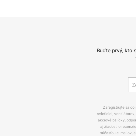
Buďte prvý, kto 
Zaregistrujte sa do
svietidiel, ventilátor
akciové balíčky, odpo
aj žiadosti o recenz
súčasťou e-mailov, 