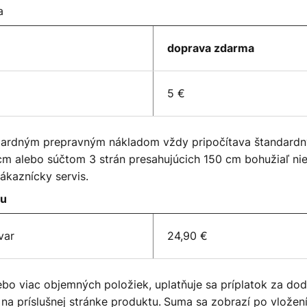
a
doprava zdarma
5 €
dardným prepravným nákladom vždy pripočítava štandardn
cm alebo súčtom 3 strán presahujúcich 150 cm bohužiaľ nie
ákaznícky servis.
ru
var
24,90 €
bo viac objemných položiek, uplatňuje sa príplatok za do
na príslušnej stránke produktu.
Suma sa zobrazí po vložení