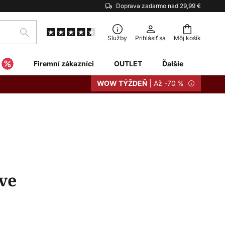
Doprava zadarmo nad 29,99 €
Hľadať
Služby
Prihlásiť sa
Môj košík
Firemní zákazníci
OUTLET
Ďalšie
| Až -70 %
WOW TÝŽDEŇ
ve