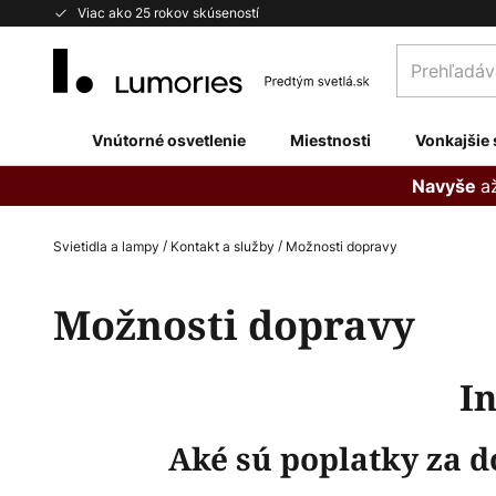
Skip
Viac ako 25 rokov skúseností
to
Prehľadávaj
Content
obchod
tu...
Vnútorné osvetlenie
Miestnosti
Vonkajšie 
a
Navyše
Svietidla a lampy
Kontakt a služby
Možnosti dopravy
Možnosti dopravy
I
Aké sú poplatky za 