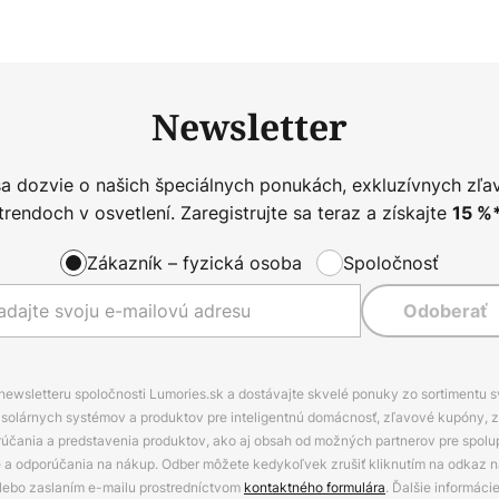
Newsletter
sa dozvie o našich špeciálnych ponukách, exkluzívnych zľa
trendoch v osvetlení. Zaregistrujte sa teraz a získajte
15
%
Zákazník – fyzická osoba
Spoločnosť
Odoberať
 newsletteru spoločnosti Lumories.sk a dostávajte skvelé ponuky zo sortimentu 
ov, solárnych systémov a produktov pre inteligentnú domácnosť, zľavové kupóny, 
rúčania a predstavenia produktov, ako aj obsah od možných partnerov pre spolu
ie a odporúčania na nákup. Odber môžete kedykoľvek zrušiť kliknutím na odkaz na
alebo zaslaním e-mailu prostredníctvom
kontaktného formulára
. Ďalšie informáci