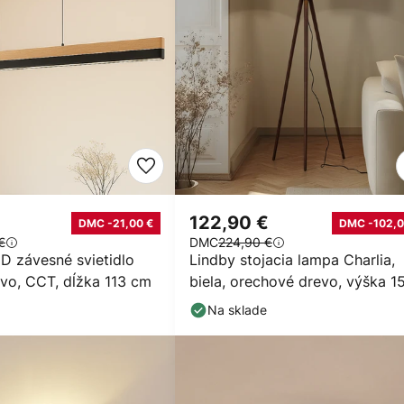
€
122,90 €
DMC -21,00 €
DMC -102,0
€
DMC
224,90 €
D závesné svietidlo
Lindby stojacia lampa Charlia,
evo, CCT, dĺžka 113 cm
biela, orechové drevo, výška 1
cm
Na sklade