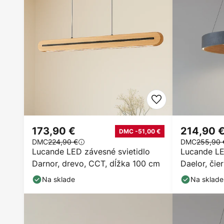
173,90 €
214,90 
DMC -51,00 €
DMC
224,90 €
DMC
255,90 
Lucande LED závesné svietidlo
Lucande LE
Darnor, drevo, CCT, dĺžka 100 cm
Daelor, čie
stmievateľ
Na sklade
Na sklade