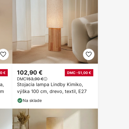
102,90 €
0 €
DMC -51,00 €
DMC
153,90 €
a,
Stojacia lampa Lindby Kimiko,
cm
výška 100 cm, drevo, textil, E27
Na sklade