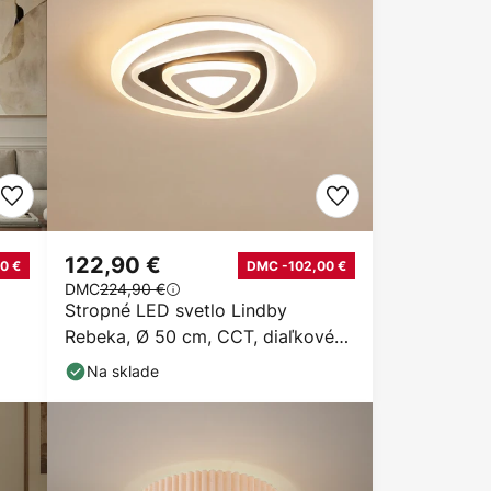
122,90 €
0 €
DMC -102,00 €
DMC
224,90 €
Stropné LED svetlo Lindby
Rebeka, Ø 50 cm, CCT, diaľkové
ovládanie
Na sklade