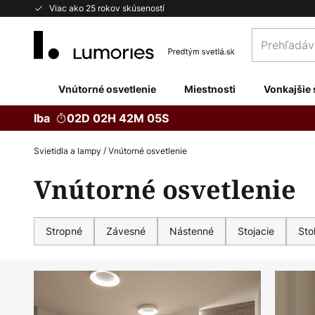
Skip
Viac ako 25 rokov skúseností
to
Prehľadávaj
Content
obchod
tu...
Vnútorné osvetlenie
Miestnosti
Vonkajšie 
Iba
02D 02H 42M 03S
Svietidla a lampy
Vnútorné osvetlenie
Vnútorné osvetlenie
Stropné
Závesné
Nástenné
Stojacie
Sto