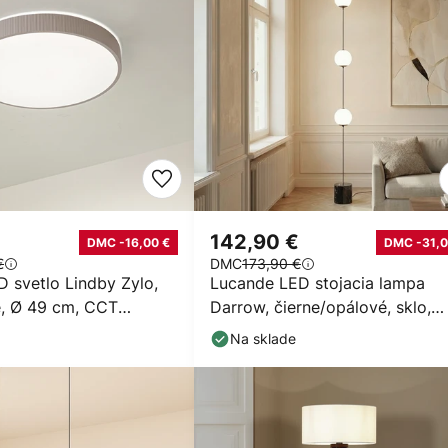
142,90 €
DMC -16,00 €
DMC -31,0
€
DMC
173,90 €
 svetlo Lindby Zylo,
Lucande LED stojacia lampa
e, Ø 49 cm, CCT
Darrow, čierne/opálové, sklo,
né
stmievateľné
Na sklade