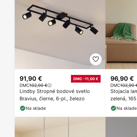
91,90 €
96,90 €
DMC -11,00 €
DMC
102,90 €
DMC
102,90 
Lindby Stropné bodové svetlo
Stojacia la
Bravius, čierne, 6-pl., železo
zelená, 165
Na sklade
Na sklade