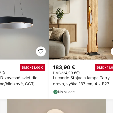
€
183,90 €
DMC -61,00 €
DMC -41,0
€
DMC
224,90 €
D závesné svietidlo
Lucande Stojacia lampa Tarry,
rne/hliníkové, CCT,
drevo, výška 137 cm, 4 x E27
né
Na sklade