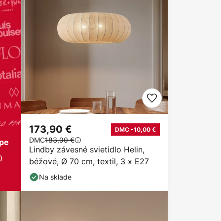
173,90 €
DMC -10,00 €
DMC
183,90 €
ópe
Lindby závesné svietidlo Helin,
0
béžové, Ø 70 cm, textil, 3 x E27
Na sklade