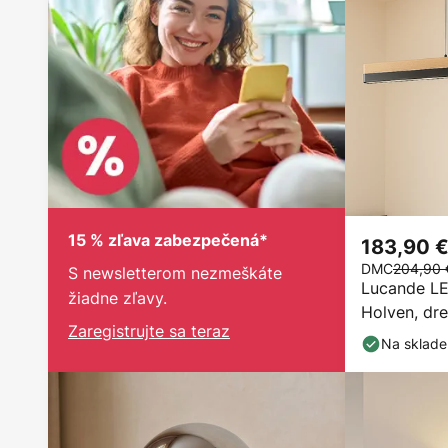
15 % zľava zabezpečená*
183,90 
DMC
204,90 
S newsletterom nezmeškáte
Lucande LE
žiadne zľavy.
Holven, dr
Zaregistrujte sa teraz
Na sklade