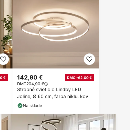
142,90 €
0 €
DMC -62,00 €
DMC
204,90 €
Stropné svietidlo Lindby LED
Joline, Ø 60 cm, farba niklu, kov
Na sklade