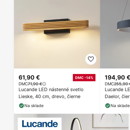
61,90 €
194,90 
DMC -14%
DMC
71,90 €
DMC
255,90 
Lucande LED nástenné svetlo
Lucande LE
Lieske, 40 cm, drevo, čierne
Daelor, čie
stmievateľ
Na sklade
Na sklade