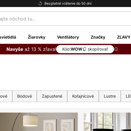
Bezplatné vrátenie do 50 dní
te
svietidlá
Žiarovky
Ventilátory
Značky
ZĽAVY
až 13 % zľava!
Navyše
Kód:
skopírovať
WOW
lové
Bodové
Zapustené
Koľajnicové
Lustre
LE