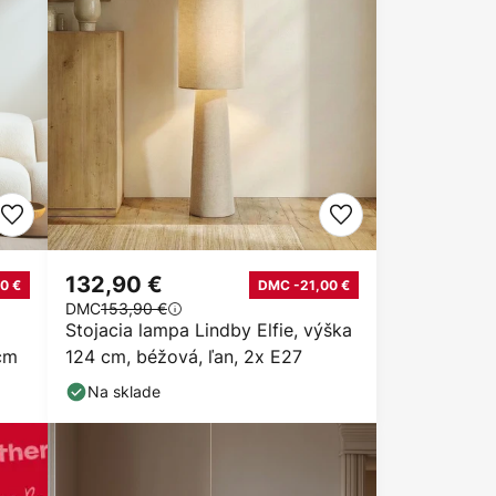
132,90 €
0 €
DMC -21,00 €
DMC
153,90 €
Stojacia lampa Lindby Elfie, výška
 cm
124 cm, béžová, ľan, 2x E27
Na sklade