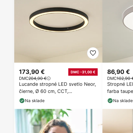
173,90 €
86,90 €
DMC -31,00 €
DMC
204,90 €
DMC
102,90 
Lucande stropné LED svetlo Neor,
Stropné LED
čierne, Ø 60 cm, CCT,
farba taup
stmievateľné
stmievateľ
Na sklade
Na sklade