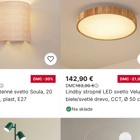
142,90 €
DMC -30%
DMC -21,0
DMC
163,90 €
tenné svetlo Soula, 20
Lindby stropné LED svetlo Velu
 plast, E27
biele/svetlé drevo, CCT, Ø 50 
Na sklade