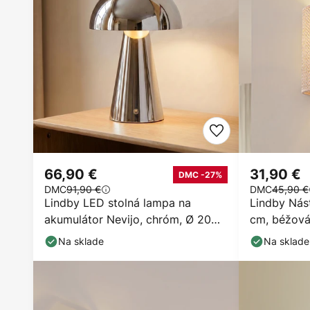
66,90 €
31,90 €
DMC -27%
DMC
91,90 €
DMC
45,90 €
Lindby LED stolná lampa na
Lindby Nás
akumulátor Nevijo, chróm, Ø 20
cm, béžová,
cm, USB, stmievač
Na sklade
Na sklade