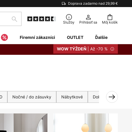
Doprava zadarmo nad 29,99 €
Hľadať
Služby
Prihlásiť sa
Môj košík
Firemní zákazníci
OUTLET
Ďalšie
| Až -70 %
WOW TÝŽDEŇ
D
Nočné / do zásuvky
Nábytkové
Dobíjateľné
Tie