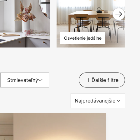
Osvetlenie jedálne
Stmievateľný
Ďalšie filtre