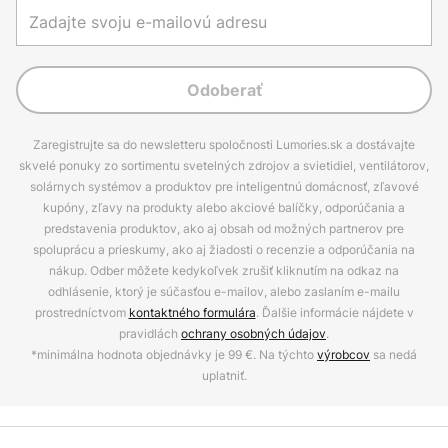
Odoberať
Zaregistrujte sa do newsletteru spoločnosti Lumories.sk a dostávajte
skvelé ponuky zo sortimentu svetelných zdrojov a svietidiel, ventilátorov,
solárnych systémov a produktov pre inteligentnú domácnosť, zľavové
kupóny, zľavy na produkty alebo akciové balíčky, odporúčania a
predstavenia produktov, ako aj obsah od možných partnerov pre
spoluprácu a prieskumy, ako aj žiadosti o recenzie a odporúčania na
nákup. Odber môžete kedykoľvek zrušiť kliknutím na odkaz na
odhlásenie, ktorý je súčasťou e-mailov, alebo zaslaním e-mailu
prostredníctvom
kontaktného formulára
. Ďalšie informácie nájdete v
pravidlách
ochrany osobných údajov
.
*minimálna hodnota objednávky je 99 €. Na týchto
výrobcov
sa nedá
uplatniť.