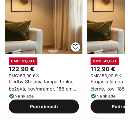
DMC -31,00 €
DMC -41,00 €
122,90 €
112,90 €
DMC
153,90 €
DMC
153,90 €
Lindby Stojacia lampa Tonka,
Stojacia lampa Li
béžová, kov/mramor, 185 cm,
čierne, kov, 185 
E27
Na sklade
Na sklade
Podrobnosti
Podrobn