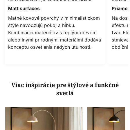
Matt surfaces
Priamos
Matné kovové povrchy v minimalistickom
Na dosi
štýle navodzujú pokoj a hĺbku.
efektu n
Kombinácia materiálov s teplým drevom
tvar. El
alebo inými prírodnými materiálmi dodáva
stmieva
konceptu osvetlenia nádych útulnosti.
obdĺžni
Viac inšpirácie pre štýlové a funkčné
svetlá