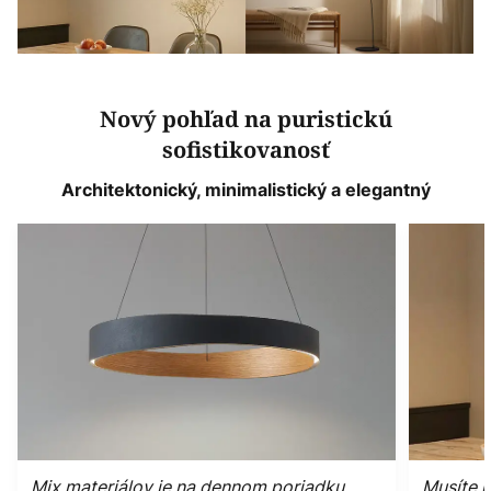
Nový pohľad na puristickú
sofistikovanosť
Architektonický, minimalistický a elegantný
Mix materiálov je na dennom poriadku
Musíte m