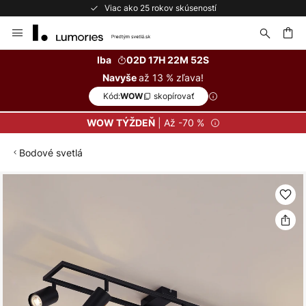
Viac ako 25 rokov skúseností
Skip
to
Content
ať
Iba
02D 17H 22M 51S
až 13 % zľava!
Navyše
Kód:
skopírovať
WOW
| Až -70 %
WOW TÝŽDEŇ
Bodové svetlá
Preskočiť
na
koniec
galérie
obrázkov