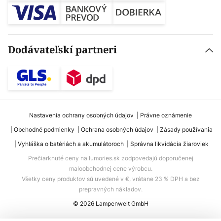
Dodávateľskí partneri
Nastavenia ochrany osobných údajov
Právne oznámenie
Obchodné podmienky
Ochrana osobných údajov
Zásady používania
Vyhláška o batériách a akumulátoroch
Správna likvidácia žiaroviek
Prečiarknuté ceny na lumories.sk zodpovedajú doporučenej
maloobchodnej cene výrobcu.
Všetky ceny produktov sú uvedené v €, vrátane 23 % DPH a bez
prepravných nákladov.
© 2026 Lampenwelt GmbH