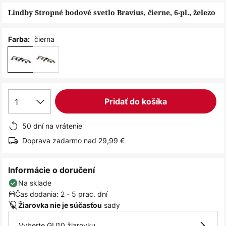
obrázkov
Lindby Stropné bodové svetlo Bravius, čierne, 6-pl., železo
čierna
Farba:
1
Pridať do košíka
50 dní na vrátenie
Doprava zadarmo nad 29,99 €
Informácie o doručení
Na sklade
Čas dodania: 2 - 5 prac. dní
sady
Žiarovka nie je súčasťou
Vyberte GU10 žiarovku