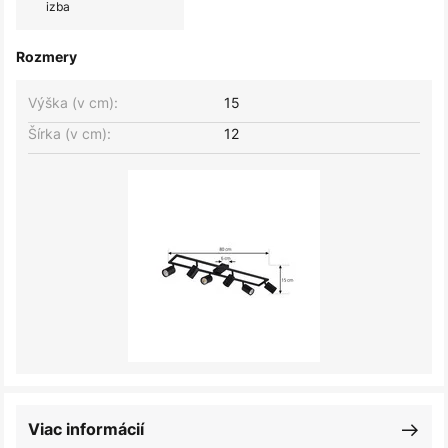
izba
Rozmery
Výška (v cm):
15
Šírka (v cm):
12
Viac informácií