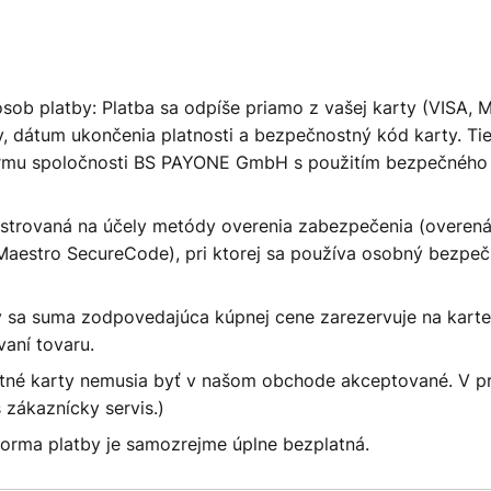
ob platby: Platba sa odpíše priamo z vašej karty (VISA, 
ty, dátum ukončenia platnosti a bezpečnostný kód karty. Ti
ormu spoločnosti BS PAYONE GmbH s použitím bezpečného 
istrovaná na účely metódy overenia zabezpečenia (overen
Maestro SecureCode), pri ktorej sa používa osobný bezpe
ky sa suma zodpovedajúca kúpnej cene zarezervuje na karte
vaní tovaru.
tné karty nemusia byť v našom obchode akceptované. V p
 zákaznícky servis.)
forma platby je samozrejme úplne bezplatná.