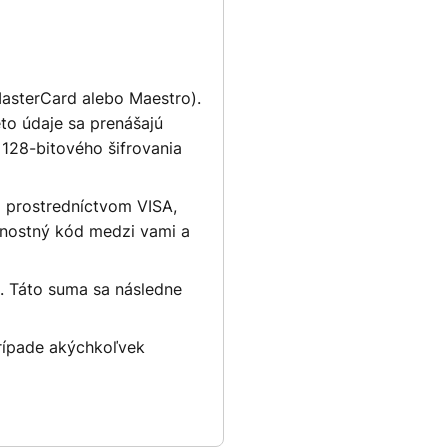
MasterCard alebo Maestro).
eto údaje sa prenášajú
128-bitového šifrovania
á prostredníctvom VISA,
čnostný kód medzi vami a
. Táto suma sa následne
rípade akýchkoľvek