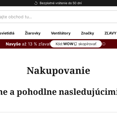
Bezplatné vrátenie do 50 dní
te
svietidlá
Žiarovky
Ventilátory
Značky
ZĽAVY
až 13 % zľava!
Navyše
Kód:
skopírovať
WOW
Nakupovanie
ne a pohodlne nasledujúcim