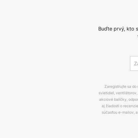
Buďte prvý, kto 
Zaregistrujte sa do
svietidiel, ventilátor
akciové balíčky, odpo
aj žiadosti o recenz
súčasťou e-mailov, 