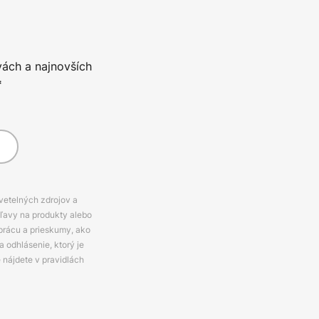
vách a najnovších
*
svetelných zdrojov a
zľavy na produkty alebo
prácu a prieskumy, ako
 odhlásenie, ktorý je
e nájdete v pravidlách