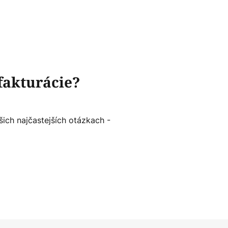
fakturácie?
šich najčastejších otázkach -