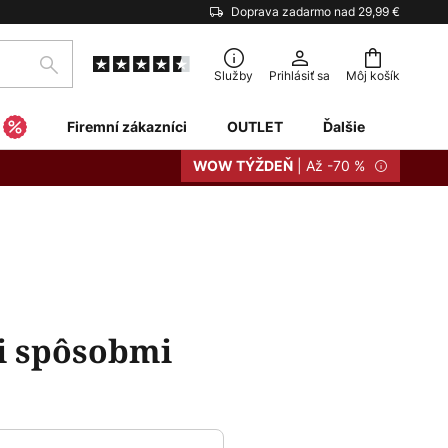
Doprava zadarmo nad 29,99 €
Hľadať
Služby
Prihlásiť sa
Môj košík
Firemní zákazníci
OUTLET
Ďalšie
| Až -70 %
WOW TÝŽDEŇ
i spôsobmi