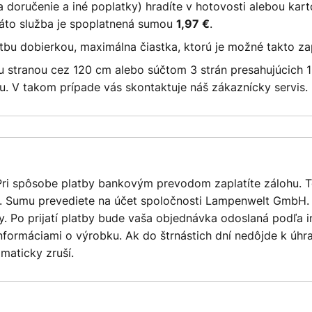
 doručenie a iné poplatky) hradíte v hotovosti alebou kar
Táto služba je spoplatnená sumou
.
1,97 €
atbu dobierkou, maximálna čiastka, ktorú je možné takto zap
ou stranou cez 120 cm alebo súčtom 3 strán presahujúcich 1
u. V takom prípade vás skontaktuje náš zákaznícky servis.
Pri spôsobe platby bankovým prevodom zaplatíte zálohu. 
í. Sumu prevediete na účet spoločnosti Lampenwelt GmbH.
. Po prijatí platby bude vaša objednávka odoslaná podľa i
nformáciami o výrobku. Ak do štrnástich dní nedôjde k úhra
maticky zruší.