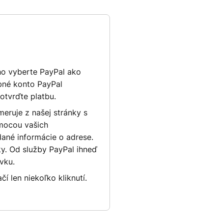
ho vyberte PayPal ako
bné konto PayPal
potvrďte platbu.
eruje z našej stránky s
omocou vašich
dané informácie o adrese.
y. Od služby PayPal ihneď
vku.
 len niekoľko kliknutí.