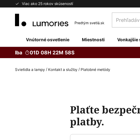
Skip
Viac ako 25 rokov skúseností
to
Prehľadávaj
Content
obchod
tu...
Vnútorné osvetlenie
Miestnosti
Vonkajšie 
Iba
01D 08H 22M 57S
Svietidla a lampy
Kontakt a služby
Platobné metódy
Plaťte bezpeč
platby.