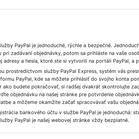
služby PayPal je jednoduché, rýchle a bezpečné. Jednoduc
pri zadávaní objednávky, potom sa prihláste na vaše oso
adresy a hesla, ktoré ste si vytvorili na portáli PayPal, a 
bu prostredíctvom služby PayPal Express, systém vás presm
formu PayPal, kde sa môžete prihlásiť do svojho konta p
r ako budete pokračovať, si radšej dvakrát skontrolujte za
rďte objednávku na našej stránke pre potvrdenie objednávk
latbe a môžeme okamžite začať spracovávať vašu objedná
trácia bankového účtu v službe PayPal je jednoduchá: stačí
služby PayPal je našej webovej stránke vždy bezplatné.