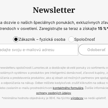
Newsletter
sa dozvie o našich špeciálnych ponukách, exkluzívnych zľa
trendoch v osvetlení. Zaregistrujte sa teraz a získajte
15
%
Zákazník – fyzická osoba
Spoločnosť
Odoberať
 newsletteru spoločnosti Lumories.sk a dostávajte skvelé ponuky zo sortimentu 
ov, solárnych systémov a produktov pre inteligentnú domácnosť, zľavové kupóny, 
rúčania a predstavenia produktov, ako aj obsah od možných partnerov pre spolu
ie a odporúčania na nákup. Odber môžete kedykoľvek zrušiť kliknutím na odkaz na
alebo zaslaním e-mailu prostredníctvom
kontaktného formulára
. Ďalšie informáci
ochrany osobných údajov
.
*minimálna hodnota objednávky je 99 €. Na týchto
výrobcov
sa nedá uplatniť.