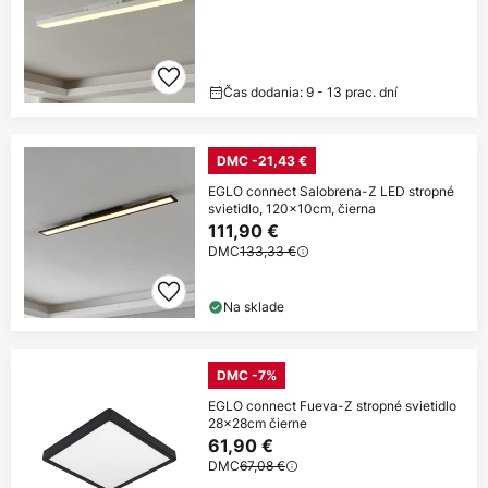
Čas dodania: 9 - 13 prac. dní
DMC -21,43 €
EGLO connect Salobrena-Z LED stropné
svietidlo, 120x10cm, čierna
111,90 €
DMC
133,33 €
Na sklade
DMC -7%
EGLO connect Fueva-Z stropné svietidlo
28x28cm čierne
61,90 €
DMC
67,08 €