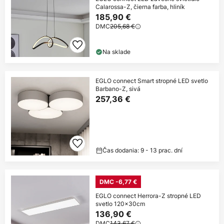
Calarossa-Z, čierna farba, hliník
185,90 €
DMC
205,68 €
Na sklade
EGLO connect Smart stropné LED svetlo
Barbano-Z, sivá
257,36 €
Čas dodania: 9 - 13 prac. dní
DMC -6,77 €
EGLO connect Herrora-Z stropné LED
svetlo 120x30cm
136,90 €
DMC
143,67 €