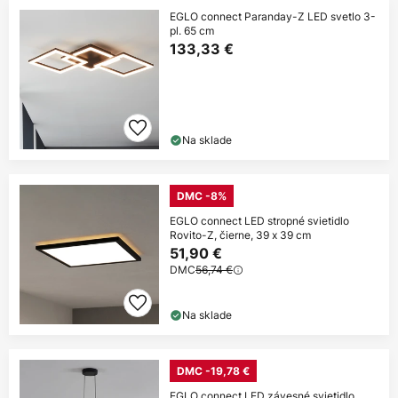
EGLO connect Paranday-Z LED svetlo 3-
pl. 65 cm
133,33 €
Na sklade
DMC -8%
EGLO connect LED stropné svietidlo
Rovito-Z, čierne, 39 x 39 cm
51,90 €
DMC
56,74 €
Na sklade
DMC -19,78 €
EGLO connect LED závesné svietidlo