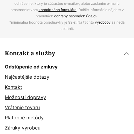
odhlásenie, ktorý je súčasťou e-mailov, alebo zaslaním e-mailu
prostredníctvom
kontaktného formulára
. Ďalšie informácie nájdete v
pravidlách
ochrany osobných údajov
.
*minimálna hodnota objednávky je 99 €. Na týchto
výrobcov
sa nedá
uplatniť.
Kontakt a služby
Odstúpenie od zmluvy
Najčastějšie dotazy
Kontakt
Možnosti dopravy
Vrátenie tovaru
Platobné metódy
Záruky výrobcu