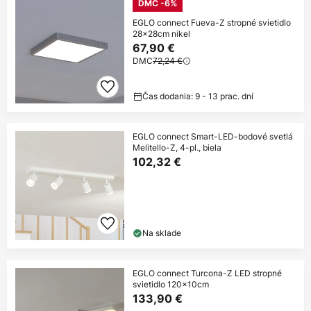
DMC -6%
EGLO connect Fueva-Z stropné svietidlo
28x28cm nikel
67,90 €
DMC
72,24 €
Čas dodania: 9 - 13 prac. dní
EGLO connect Smart-LED-bodové svetlá
Melitello-Z, 4-pl., biela
102,32 €
Na sklade
EGLO connect Turcona-Z LED stropné
svietidlo 120x10cm
133,90 €