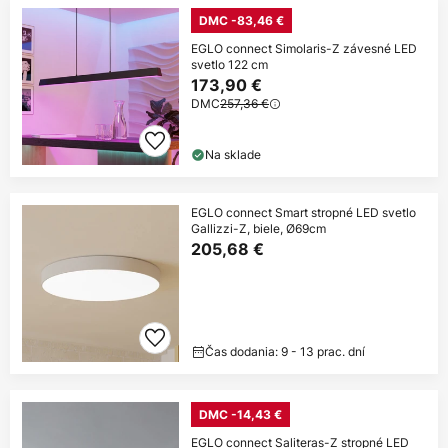
DMC -83,46 €
EGLO connect Simolaris-Z závesné LED
svetlo 122 cm
173,90 €
DMC
257,36 €
Na sklade
EGLO connect Smart stropné LED svetlo
Gallizzi-Z, biele, Ø69cm
205,68 €
Čas dodania: 9 - 13 prac. dní
DMC -14,43 €
EGLO connect Saliteras-Z stropné LED