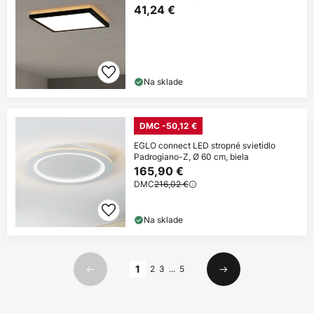
41,24 €
Na sklade
DMC -50,12 €
EGLO connect LED stropné svietidlo
Padrogiano-Z, Ø 60 cm, biela
165,90 €
DMC
216,02 €
Na sklade
Strana
1
2
3
...
5
Predchádzajúci
Ďalší