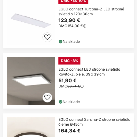
DMC -30,10 €
EGLO connect Turcona-Z LED stropné
svietidlo 120x30cm
123,90 €
DMC
154,00 €
Na sklade
DMC -8%
EGLO connect LED stropné svietidlo
Rovito-Z, biele, 39 x 39 cm
51,90 €
DMC
56,74 €
Na sklade
EGLO connect Sarsina-Z stropné svietidlo
čierne Ø45cm
164,34 €