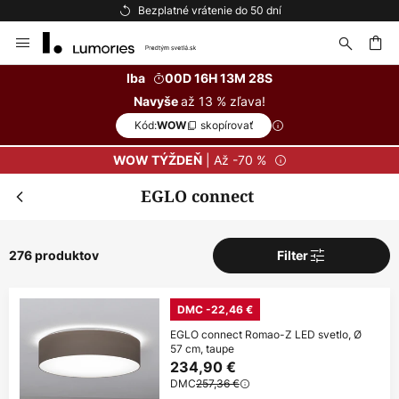
Bezplatné vrátenie do 50 dní
Skip
to
Content
ať
Iba
00D 16H 13M 27S
až 13 % zľava!
Navyše
Kód:
skopírovať
WOW
| Až -70 %
WOW TÝŽDEŇ
EGLO connect
276 produktov
Filter
DMC -22,46 €
EGLO connect Romao-Z LED svetlo, Ø
57 cm, taupe
234,90 €
DMC
257,36 €