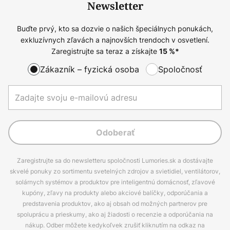
Newsletter
Buďte prvý, kto sa dozvie o našich špeciálnych ponukách,
exkluzívnych zľavách a najnovších trendoch v osvetlení.
Zaregistrujte sa teraz a získajte
15
%*
Zákazník – fyzická osoba
Spoločnosť
Odoberať
Zaregistrujte sa do newsletteru spoločnosti Lumories.sk a dostávajte
skvelé ponuky zo sortimentu svetelných zdrojov a svietidiel, ventilátorov,
solárnych systémov a produktov pre inteligentnú domácnosť, zľavové
kupóny, zľavy na produkty alebo akciové balíčky, odporúčania a
predstavenia produktov, ako aj obsah od možných partnerov pre
spoluprácu a prieskumy, ako aj žiadosti o recenzie a odporúčania na
nákup. Odber môžete kedykoľvek zrušiť kliknutím na odkaz na