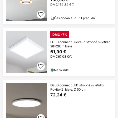
DMC
164,34 €
Čas dodania: 7 - 11 prac. dní
DMC -7%
EGLO connect Fueva-Z stropné svietidlo
28x28cm biele
61,90 €
DMC
67,08 €
Na sklade
EGLO connect LED stropné svietidlo
Rovito-Z, biele, Ø 50 cm
72,24 €