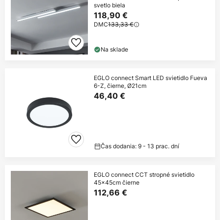
svetlo biela
118,90 €
DMC
133,33 €
Na sklade
EGLO connect Smart LED svietidlo Fueva
6-Z, čierne, Ø21cm
46,40 €
Čas dodania: 9 - 13 prac. dní
EGLO connect CCT stropné svietidlo
45x45cm čierne
112,66 €