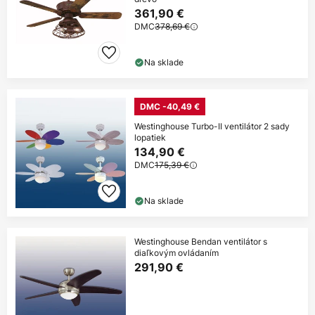
361,90 €
DMC
378,69 €
Na sklade
DMC -40,49 €
Westinghouse Turbo-II ventilátor 2 sady
lopatiek
134,90 €
DMC
175,39 €
Na sklade
Westinghouse Bendan ventilátor s
diaľkovým ovládaním
291,90 €