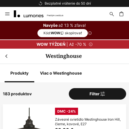
Bezplatné vrátenie do 50 dní
Skip
to
Content
ať
až 13 % zľava!
Navyše
Kód:
skopírovať
WOW
| Až -70 %
WOW TÝŽDEŇ
Westinghouse
Produkty
Viac o Westinghouse
183 produktov
Filter
DMC -24%
Závesné svietidlo Westinghouse Iron Hill,
čierne, kovové, E27