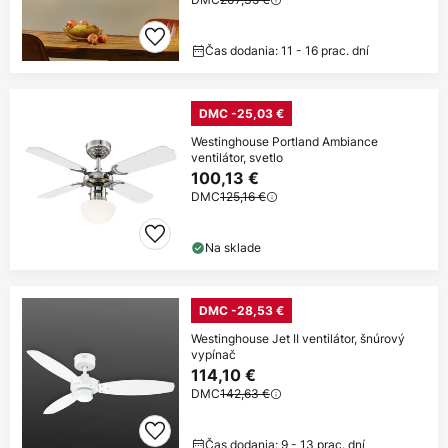
Čas dodania: 11 - 16 prac. dní
DMC -25,03 €
Westinghouse Portland Ambiance
ventilátor, svetlo
100,13 €
DMC
125,16 €
Na sklade
DMC -28,53 €
Westinghouse Jet II ventilátor, šnúrový
vypínač
114,10 €
DMC
142,63 €
Čas dodania: 9 - 13 prac. dní