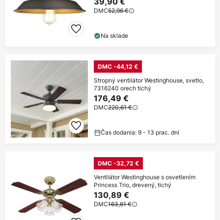
39,90 €
DMC
52,96 €
Na sklade
DMC -44,12 €
Stropný ventilátor Westinghouse, svetlo,
7316240 orech tichý
176,49 €
DMC
220,61 €
Čas dodania: 9 - 13 prac. dní
DMC -32,72 €
Ventilátor Westinghouse s osvetlením
Princess Trio, drevený, tichý
130,89 €
DMC
163,61 €