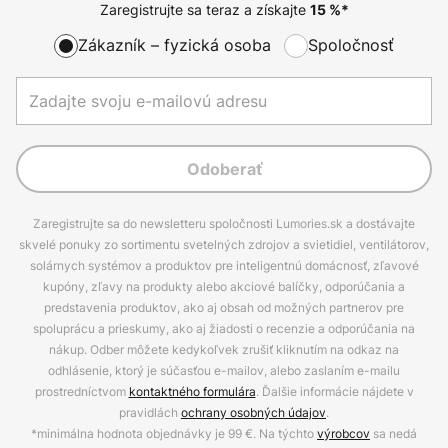
Zaregistrujte sa teraz a získajte
15
%*
Zákazník – fyzická osoba
Spoločnosť
Odoberať
Zaregistrujte sa do newsletteru spoločnosti Lumories.sk a dostávajte
skvelé ponuky zo sortimentu svetelných zdrojov a svietidiel, ventilátorov,
solárnych systémov a produktov pre inteligentnú domácnosť, zľavové
kupóny, zľavy na produkty alebo akciové balíčky, odporúčania a
predstavenia produktov, ako aj obsah od možných partnerov pre
spoluprácu a prieskumy, ako aj žiadosti o recenzie a odporúčania na
nákup. Odber môžete kedykoľvek zrušiť kliknutím na odkaz na
odhlásenie, ktorý je súčasťou e-mailov, alebo zaslaním e-mailu
prostredníctvom
kontaktného formulára
. Ďalšie informácie nájdete v
pravidlách
ochrany osobných údajov
.
*minimálna hodnota objednávky je 99 €. Na týchto
výrobcov
sa nedá