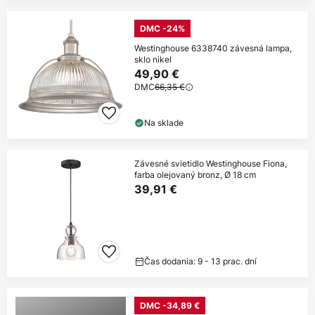
DMC -24%
Westinghouse 6338740 závesná lampa,
sklo nikel
49,90 €
DMC
66,35 €
Na sklade
Závesné svietidlo Westinghouse Fiona,
farba olejovaný bronz, Ø 18 cm
39,91 €
Čas dodania: 9 - 13 prac. dní
DMC -34,89 €