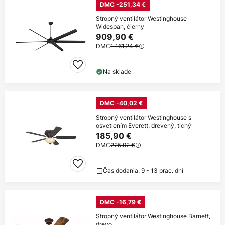
DMC -251,34 €
Stropný ventilátor Westinghouse
Widespan, čierny
909,90 €
DMC
1 161,24 €
Na sklade
DMC -40,02 €
Stropný ventilátor Westinghouse s
osvetlením Everett, drevený, tichý
185,90 €
DMC
225,92 €
Čas dodania: 9 - 13 prac. dní
DMC -16,79 €
Stropný ventilátor Westinghouse Barnett,
drevo