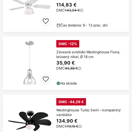
114,83 €
DMC
143,54 €
Čas dodania: 9 - 13 prac. dní
DMC -12%
Závesné svietidlo Westinghouse Fiona,
brúsený nikel, Ø 18 cm
35,90 €
DMC
40,88 €
Na sklade
DMC -44,26 €
Westinghouse Turbo Swirl – kompaktný
ventilátor
134,90 €
DMC
179,16 €