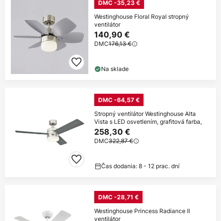
DMC -35,23 €
Westinghouse Floral Royal stropný
ventilátor
140,90 €
DMC
176,13 €
Na sklade
DMC -64,57 €
Stropný ventilátor Westinghouse Alta
Vista s LED osvetlením, grafitová farba,
258,30 €
DMC
322,87 €
Čas dodania: 8 - 12 prac. dní
DMC -28,71 €
Westinghouse Princess Radiance II
ventilátor