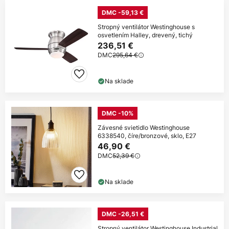
DMC -59,13 €
Stropný ventilátor Westinghouse s
osvetlením Halley, drevený, tichý
236,51 €
DMC
295,64 €
Na sklade
DMC -10%
Závesné svietidlo Westinghouse
6338540, číre/bronzové, sklo, E27
46,90 €
DMC
52,39 €
Na sklade
DMC -26,51 €
Stropný ventilátor Westinghouse Industrial