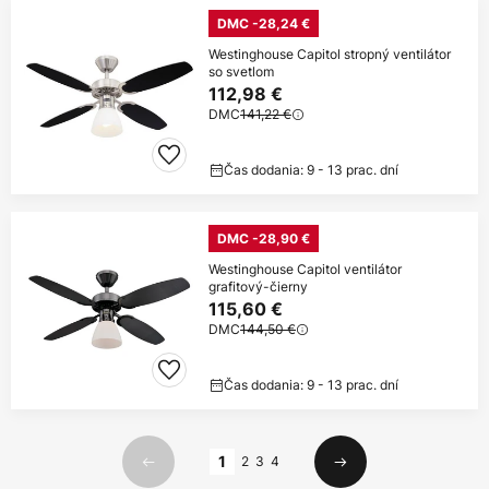
DMC -28,24 €
Westinghouse Capitol stropný ventilátor
so svetlom
112,98 €
DMC
141,22 €
Čas dodania: 9 - 13 prac. dní
DMC -28,90 €
Westinghouse Capitol ventilátor
grafitový-čierny
115,60 €
DMC
144,50 €
Čas dodania: 9 - 13 prac. dní
Strana
1
2
3
4
Predchádzajúci
Ďalší