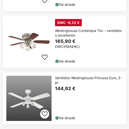
Na sklade
DMC -6,22 €
Westinghouse Contempra Trio - ventilátor
s osvetlením
165,90 €
DMC
172,12 €
Na sklade
Ventilátor Westinghouse Princess Euro, 3-
pl.
144,62 €
Na sklade