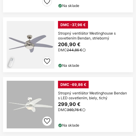
Na sklade
DMC -37,96 €
Stropný ventilátor Westinghouse s
osvetlením Bendan, strieborný
206,90 €
DMC
244,86 €
Na sklade
DMC -69,86 €
Stropný ventilátor Westinghouse Bendan
s LED osvetlením, biely, tichý
299,90 €
DMC
369,76 €
Na sklade