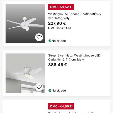
DMC -59,52 €
Westinghouse Bendan – päťlopatkový
ventilátor, biely
227,90 €
DMC
287,42 €
Na sklade
Stropný ventilátor Westinghouse LED
Carla, tichý, 117 cm, biely
388,45 €
Na sklade
DMC -44,00 €