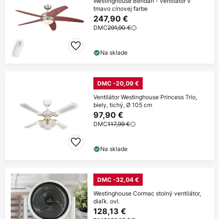
Westinghouse Bendan - ventilátor v
tmavo cínovej farbe
247,90 €
DMC
291,90 €
Na sklade
DMC -20,09 €
Ventilátor Westinghouse Princess Trio,
biely, tichý, Ø 105 cm
97,90 €
DMC
117,99 €
Na sklade
DMC -32,04 €
Westinghouse Cormac stolný ventilátor,
diaľk. ovl.
128,13 €