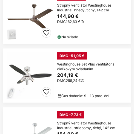
Stropný ventilátor Westinghouse
Industrial, hnedý, tichý, 142 cm
144,90 €
DMC
162,63 €
Na sklade
DMC -51,05 €
Westinghouse Jet Plus ventilátor s
diaľkovým ovládaním
204,19 €
DMC
255,24 €
Čas dodania: 9 - 13 prac. dní
DMC -7,73 €
Stropný ventilátor Westinghouse
Industrial, strieborný, tichý, 142 cm