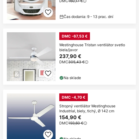
DMC
160,17 €
Čas dodania: 9 - 13 prac. dní
DMC -67,53 €
Westinghouse Tristan ventilátor svetlo
biela/javor
237,90 €
DMC
305,43 €
Na sklade
DMC -4,70 €
Stropný ventilátor Westinghouse
Industrial, biely, tichý, Ø 142 cm
154,90 €
DMC
159,60 €
Na sklade