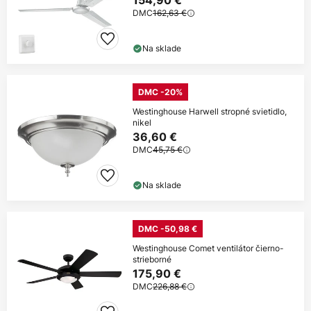
154,90 €
DMC
162,63 €
Na sklade
DMC -20%
Westinghouse Harwell stropné svietidlo,
nikel
36,60 €
DMC
45,75 €
Na sklade
DMC -50,98 €
Westinghouse Comet ventilátor čierno-
strieborné
175,90 €
DMC
226,88 €