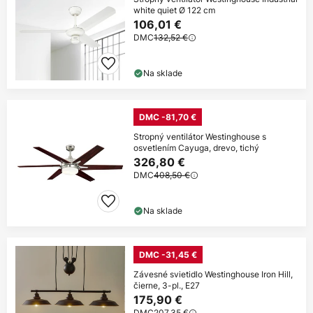
white quiet Ø 122 cm
106,01 €
DMC
132,52 €
Na sklade
DMC -81,70 €
Stropný ventilátor Westinghouse s
osvetlením Cayuga, drevo, tichý
326,80 €
DMC
408,50 €
Na sklade
DMC -31,45 €
Závesné svietidlo Westinghouse Iron Hill,
čierne, 3-pl., E27
175,90 €
DMC
207,35 €