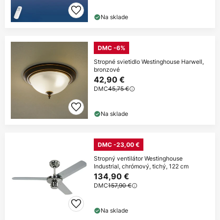
Na sklade
DMC -6%
Stropné svietidlo Westinghouse Harwell,
bronzové
42,90 €
DMC
45,75 €
Na sklade
DMC -23,00 €
Stropný ventilátor Westinghouse
Industrial, chrómový, tichý, 122 cm
134,90 €
DMC
157,90 €
Na sklade