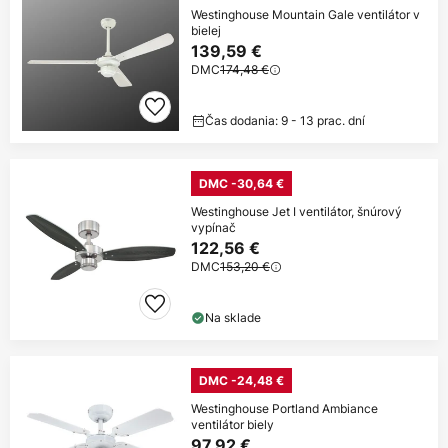
Westinghouse Mountain Gale ventilátor v
bielej
139,59 €
DMC
174,48 €
Čas dodania: 9 - 13 prac. dní
DMC -30,64 €
Westinghouse Jet I ventilátor, šnúrový
vypínač
122,56 €
DMC
153,20 €
Na sklade
DMC -24,48 €
Westinghouse Portland Ambiance
ventilátor biely
97,92 €