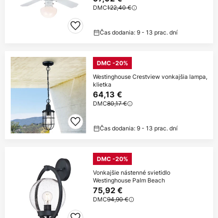
DMC
122,40 €
Čas dodania: 9 - 13 prac. dní
DMC -20%
Westinghouse Crestview vonkajšia lampa,
klietka
64,13 €
DMC
80,17 €
Čas dodania: 9 - 13 prac. dní
DMC -20%
Vonkajšie nástenné svietidlo
Westinghouse Palm Beach
75,92 €
DMC
94,90 €