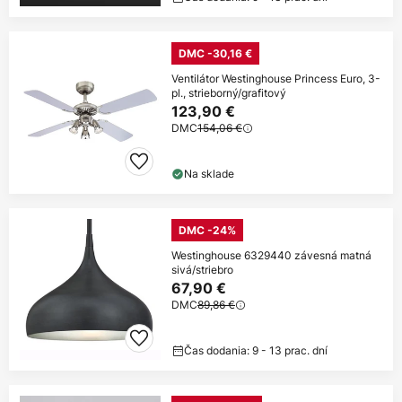
DMC -30,16 €
Ventilátor Westinghouse Princess Euro, 3-
pl., strieborný/grafitový
123,90 €
DMC
154,06 €
Na sklade
DMC -24%
Westinghouse 6329440 závesná matná
sivá/striebro
67,90 €
DMC
89,86 €
Čas dodania: 9 - 13 prac. dní