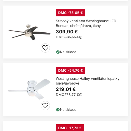
DMC -75,65 €
Stropný ventilátor Westinghouse LED
Bendan, chróm/drevo, tichý
309,90 €
DMC
385,55 €
Na sklade
DMC -54,76 €
Westinghouse Halley ventilátor lopatky
biele/javorové
219,01 €
DMC
273,77 €
Na sklade
DMC -17,73 €