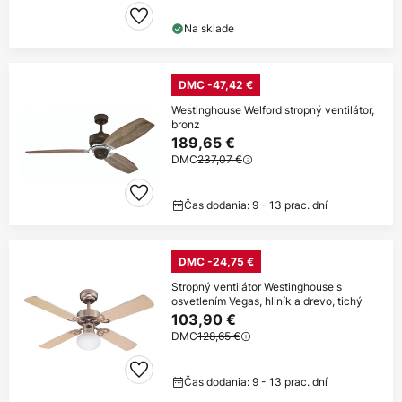
Na sklade
DMC -47,42 €
Westinghouse Welford stropný ventilátor,
bronz
189,65 €
DMC
237,07 €
Čas dodania: 9 - 13 prac. dní
DMC -24,75 €
Stropný ventilátor Westinghouse s
osvetlením Vegas, hliník a drevo, tichý
103,90 €
DMC
128,65 €
Čas dodania: 9 - 13 prac. dní