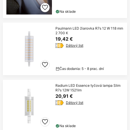
Na sklade
Paulmann LED žiarovka R7s 12 W 118 mm
2 700 K
19,42 €
Dátový list
Čas dodania: 5 - 8 prac. dní
Radium LED Essence tyčová lampa Slim
R7s 12W 1521lm
20,91 €
Dátový list
Na sklade