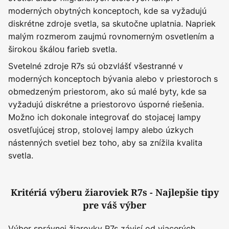
moderných obytných konceptoch, kde sa vyžadujú
diskrétne zdroje svetla, sa skutočne uplatnia. Napriek
malým rozmerom zaujmú rovnomerným osvetlením a
širokou škálou farieb svetla.
Svetelné zdroje R7s sú obzvlášť všestranné v
moderných konceptoch bývania alebo v priestoroch s
obmedzeným priestorom, ako sú malé byty, kde sa
vyžadujú diskrétne a priestorovo úsporné riešenia.
Možno ich dokonale integrovať do stojacej lampy
osvetľujúcej strop, stolovej lampy alebo úzkych
nástenných svetiel bez toho, aby sa znížila kvalita
svetla.
Kritériá výberu žiaroviek R7s - Najlepšie tipy
pre váš výber
Výber správnej žiarovky R7s závisí od viacerých