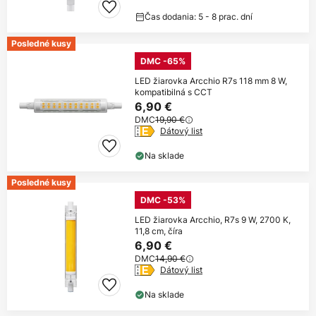
Čas dodania: 5 - 8 prac. dní
Posledné kusy
DMC -65%
LED žiarovka Arcchio R7s 118 mm 8 W,
kompatibilná s CCT
6,90 €
DMC
19,90 €
Dátový list
Na sklade
Posledné kusy
DMC -53%
LED žiarovka Arcchio, R7s 9 W, 2700 K,
11,8 cm, číra
6,90 €
DMC
14,90 €
Dátový list
Na sklade