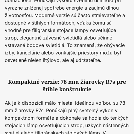
domácnosti. Ponúkajú vysokú svetelnú účinnosť pri
výrazne zníženej spotrebe energie a zaujmú dlhou
životnosťou. Moderné verzie sú často stmievateľné a
dostupné v štíhlych formátoch, vďaka čomu sú
vhodné pre filigránske stojace lampy osvetľujúce
strop, elegantné závesné svietidlá alebo účinné
vstavané bodové svietidlá. To znamená, že obývacie
izby, kancelárie alebo vonkajšie priestory môžu byť
osvetlené nielen štýlovo, ale aj udržateľne.
Kompaktné verzie: 78 mm žiarovky R7s pre
štíhle konštrukcie
Ak je k dispozícii málo miesta, ideálnou voľbou sú 78
mm žiarovky R7s. Ponúkajú plný svetelný výkon v
kompaktnom formáte a dokonale sa hodia do tenkých
stojacich lámp osvetľujúcich strop, úzkych nástenných
svetiel alebo filigránskych stolových lámp. V