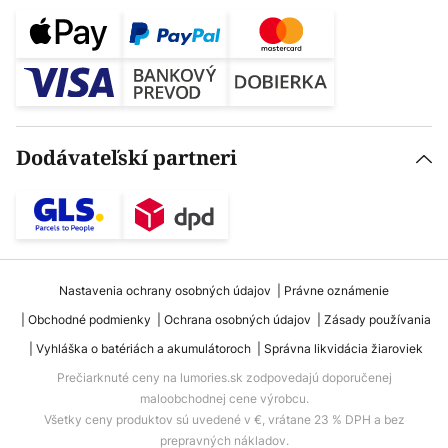
Dodávateľskí partneri
Nastavenia ochrany osobných údajov
Právne oznámenie
Obchodné podmienky
Ochrana osobných údajov
Zásady používania
Vyhláška o batériách a akumulátoroch
Správna likvidácia žiaroviek
Prečiarknuté ceny na lumories.sk zodpovedajú doporučenej
maloobchodnej cene výrobcu.
Všetky ceny produktov sú uvedené v €, vrátane 23 % DPH a bez
prepravných nákladov.