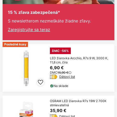
15 % zľava zabezpečená*
S newsletterom nezmeškáte žiadne zľavy.
Zaregistrujte sa teraz
Posledné kusy
DMC -56%
LED žiarovka Arcchio, R7s 9 W, 3000 K,
11,8 cm, číra
6,90 €
DMC
15,90 €
Dátový list
Na sklade
OSRAM LED žiarovka R7s 19W 2 700K
stmievateľná
35,90 €
Dátový list