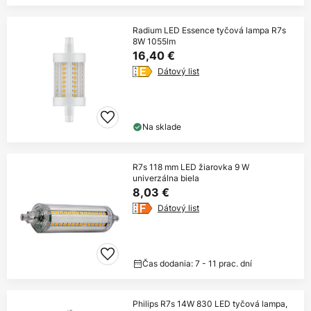
Radium LED Essence tyčová lampa R7s
8W 1055lm
16,40 €
Dátový list
Na sklade
R7s 118 mm LED žiarovka 9 W
univerzálna biela
8,03 €
Dátový list
Čas dodania: 7 - 11 prac. dní
Philips R7s 14W 830 LED tyčová lampa,