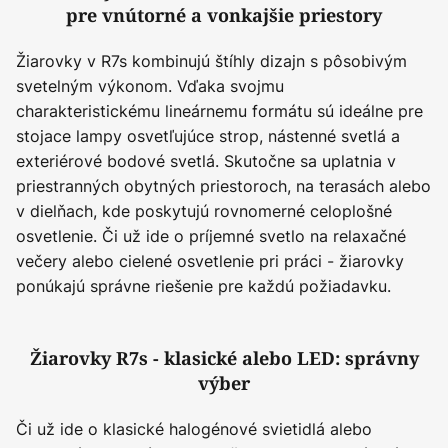
pre vnútorné a vonkajšie priestory
Žiarovky v R7s kombinujú štíhly dizajn s pôsobivým
svetelným výkonom. Vďaka svojmu
charakteristickému lineárnemu formátu sú ideálne pre
stojace lampy osvetľujúce strop, nástenné svetlá a
exteriérové bodové svetlá. Skutočne sa uplatnia v
priestranných obytných priestoroch, na terasách alebo
v dielňach, kde poskytujú rovnomerné celoplošné
osvetlenie. Či už ide o príjemné svetlo na relaxačné
večery alebo cielené osvetlenie pri práci - žiarovky
ponúkajú správne riešenie pre každú požiadavku.
Žiarovky R7s - klasické alebo LED: správny
výber
Či už ide o klasické halogénové svietidlá alebo