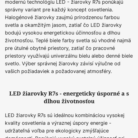
modernú technológiu LED - žiarovky R7s ponúkajú
správny variant pre každý koncept osvetlenia.
Halogénové žiarovky zaujmú prirodzenou farbou
svetla a okamžitým jasom, zatiaľ čo LED žiarovky
bodujú vysokou energetickou účinnosťou a dlhou
životnosťou. Teplé biele farby svetla sú vhodné najmä
pre útulné obytné priestory, zatiaľ čo pracovné
priestory využívajú univerzálnu bielu alebo denné biele
svetlo. Výber správnej žiarovky závisí výlučne od
vašich požiadaviek a požadovanej atmosféry.
LED žiarovky R7s - energeticky úsporné a s
dlhou životnosťou
LED žiarovky R7s sú ideálnou kombináciou vysokej
kvality osvetlenia a výraznej úspory energie -
udržateľná voľba pre ekologicky zmýšľajúce