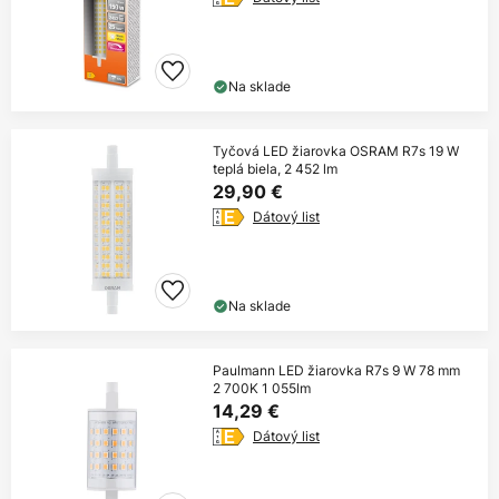
Na sklade
Tyčová LED žiarovka OSRAM R7s 19 W
teplá biela, 2 452 lm
29,90 €
Dátový list
Na sklade
Paulmann LED žiarovka R7s 9 W 78 mm
2 700K 1 055lm
14,29 €
Dátový list