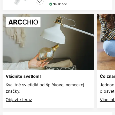
Na sklade
Vládnite svetlom!
Čo znam
Kvalitné svietidlá od špičkovej nemeckej
Jednodu
značky.
o osvetl
Objavte teraz
Viac in