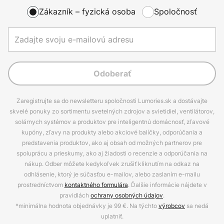
Zákazník – fyzická osoba
Spoločnosť
Odoberať
Zaregistrujte sa do newsletteru spoločnosti Lumories.sk a dostávajte
skvelé ponuky zo sortimentu svetelných zdrojov a svietidiel, ventilátorov,
solárnych systémov a produktov pre inteligentnú domácnosť, zľavové
kupóny, zľavy na produkty alebo akciové balíčky, odporúčania a
predstavenia produktov, ako aj obsah od možných partnerov pre
spoluprácu a prieskumy, ako aj žiadosti o recenzie a odporúčania na
nákup. Odber môžete kedykoľvek zrušiť kliknutím na odkaz na
odhlásenie, ktorý je súčasťou e-mailov, alebo zaslaním e-mailu
prostredníctvom
kontaktného formulára
. Ďalšie informácie nájdete v
pravidlách
ochrany osobných údajov
.
*minimálna hodnota objednávky je 99 €. Na týchto
výrobcov
sa nedá
uplatniť.