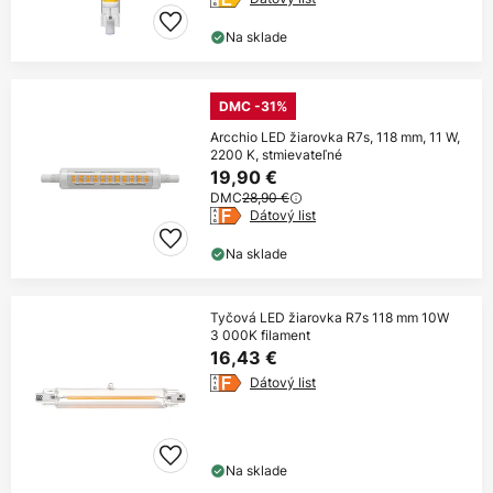
Na sklade
DMC -31%
Arcchio LED žiarovka R7s, 118 mm, 11 W,
2200 K, stmievateľné
19,90 €
DMC
28,90 €
Dátový list
Na sklade
Tyčová LED žiarovka R7s 118 mm 10W
3 000K filament
16,43 €
Dátový list
Na sklade