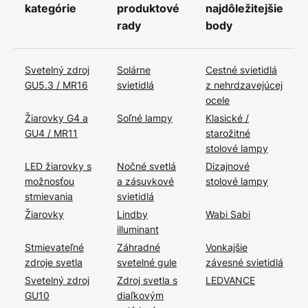
kategórie
produktové
najdôležitejšie
rady
body
Svetelný zdroj
Solárne
Cestné svietidlá
GU5.3 / MR16
svietidlá
z nehrdzavejúcej
ocele
Žiarovky G4 a
Soľné lampy
Klasické /
GU4 / MR11
starožitné
stolové lampy
LED žiarovky s
Nočné svetlá
Dizajnové
možnosťou
a zásuvkové
stolové lampy
stmievania
svietidlá
Žiarovky
Lindby
Wabi Sabi
illuminant
Stmievateľné
Záhradné
Vonkajšie
zdroje svetla
svetelné gule
závesné svietidlá
Svetelný zdroj
Zdroj svetla s
LEDVANCE
GU10
diaľkovým