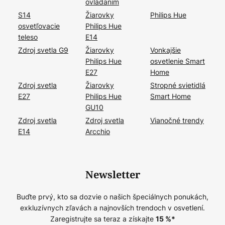
ovládaním
S14
Žiarovky
Philips Hue
osvetľovacie
Philips Hue
teleso
E14
Zdroj svetla G9
Žiarovky
Vonkajšie
Philips Hue
osvetlenie Smart
E27
Home
Zdroj svetla
Žiarovky
Stropné svietidlá
E27
Philips Hue
Smart Home
GU10
Zdroj svetla
Zdroj svetla
Vianočné trendy
E14
Arcchio
Newsletter
Buďte prvý, kto sa dozvie o našich špeciálnych ponukách,
exkluzívnych zľavách a najnovších trendoch v osvetlení.
Zaregistrujte sa teraz a získajte
15
%*