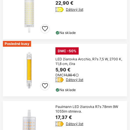
22,90 €
Dátový list
Na sklade
Posledné kusy
DMC -50%
LED žiarovka Arcchio, R7s 7,5 W, 2700 K,
11,8 cm, číra
5,90 €
DMC
11,90 €
Dátový list
Na sklade
Paulmann LED žiarovka R7s 78mm 9W
1055lm stmieva.
17,37 €
Dátový list