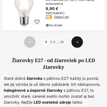
stmievateľná
9,90 €
DMC
11,22 €
Dátový list
Na sklade
Strana
1
2
3
...
23
Predchádzajúci
Ďalší
Žiarovky E27 - od žiaroviek po LED
žiarovky
Stará dobrá
s päticou E27: každý ju pozná,
žiarovka
ale jej výroba je už dávno zakázaná. Ich nástupcovia,
s päticou E27, to
halogénové a úsporné žiarovky
umožnili: staré, cenené svetlo mohlo zostať aj bez
žiarovky. Keďže
ľahko
LED svetelné zdroje