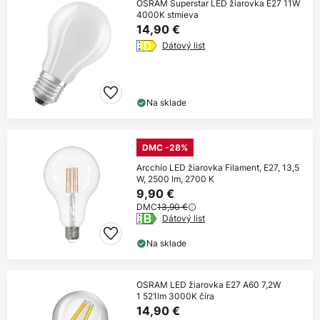
OSRAM Superstar LED žiarovka E27 11W
4000K stmieva
14,90 €
Dátový list
Na sklade
DMC -28%
Arcchio LED žiarovka Filament, E27, 13,5
W, 2500 lm, 2700 K
9,90 €
DMC
13,90 €
Dátový list
Na sklade
OSRAM LED žiarovka E27 A60 7,2W
1 521lm 3000K číra
14,90 €