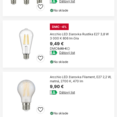
Dátový list
Na sklade
DMC -4%
Arcchio LED žiarovka Rustika E27 3,8 W
3 000 K 806 lm číra
9,49 €
DMC
9,90 €
Dátový list
Na sklade
Arcchio LED žiarovka Filament, E27 2,2 W,
matná, 2700 K, 470 lm
9,90 €
Dátový list
Na sklade