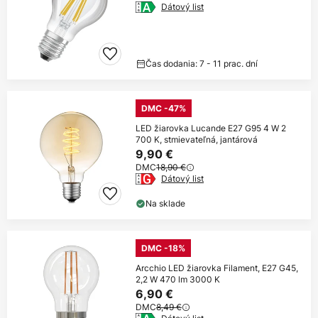
Dátový list
Čas dodania: 7 - 11 prac. dní
DMC -47%
LED žiarovka Lucande E27 G95 4 W 2
700 K, stmievateľná, jantárová
9,90 €
DMC
18,90 €
Dátový list
Na sklade
DMC -18%
Arcchio LED žiarovka Filament, E27 G45,
2,2 W 470 lm 3000 K
6,90 €
DMC
8,49 €