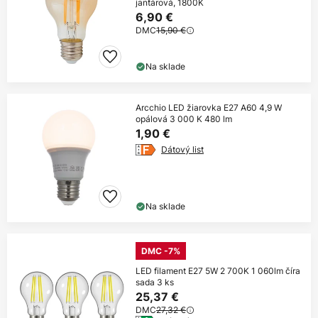
jantárová, 1800K
6,90 €
DMC
15,90 €
Na sklade
Arcchio LED žiarovka E27 A60 4,9 W
opálová 3 000 K 480 lm
1,90 €
Dátový list
Na sklade
DMC -7%
LED filament E27 5W 2 700K 1 060lm číra
sada 3 ks
25,37 €
DMC
27,32 €