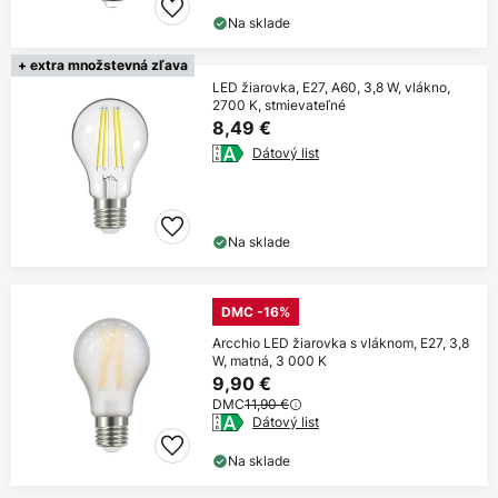
Na sklade
+ extra množstevná zľava
LED žiarovka, E27, A60, 3,8 W, vlákno,
2700 K, stmievateľné
8,49 €
Dátový list
Na sklade
DMC -16%
Arcchio LED žiarovka s vláknom, E27, 3,8
W, matná, 3 000 K
9,90 €
DMC
11,90 €
Dátový list
Na sklade