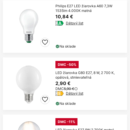
Philips E27 LED žiarovka A60 7,3W
1535lm 4.000K matná
10,84 €
Dátový list
Na sklade
DMC -50%
LED žiarovka G80 E27, 8 W, 2 700 K,
opálová, stmievateľná
2,90 €
DMC
5,90 €
Dátový list
Na sklade
DMC -11%
LED žiarovka E27 9W 2 700K matná,