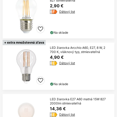
827 stmievateľná
2,90 €
Dátový list
Na sklade
+ extra množstevná zľava
LED žiarovka Arcchio A60, E27, 8 W, 2
700 K, vláknový typ, stmievateľná
4,90 €
Dátový list
Na sklade
LED žiarovka E27 A60 matná 15W 827
2000lm stmievateľná
14,36 €
Dátový list