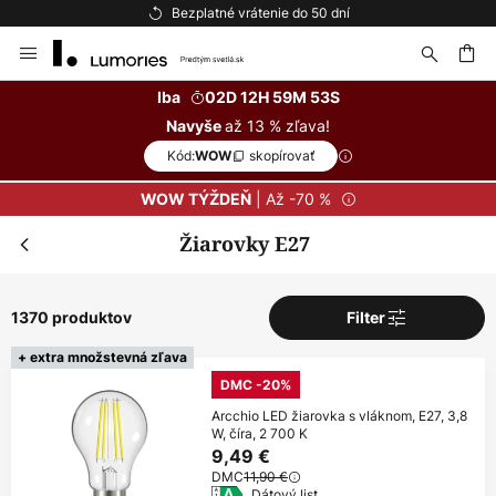
Bezplatné vrátenie do 50 dní
Skip
to
Content
ať
Iba
02D 12H 59M 51S
až 13 % zľava!
Navyše
Kód:
skopírovať
WOW
| Až -70 %
WOW TÝŽDEŇ
Žiarovky E27
1370 produktov
Filter
+ extra množstevná zľava
DMC -20%
Arcchio LED žiarovka s vláknom, E27, 3,8
W, číra, 2 700 K
9,49 €
DMC
11,90 €
Dátový list