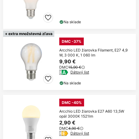
Na sklade
+ extra množstevná zľava
DMC -37%
Arcchio LED žiarovka Filament, E27 4,9
W, 3 000 K, 1 060 lm
9,90 €
DMC
15,90 €
Dátový list
Na sklade
DMC -40%
Arcchio LED žiarovka E27 A60 13,5W
opál 3000K 1521lm
2,90 €
DMC
4,90 €
Dátový list