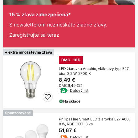
15 % zľava zabezpečená*
S newsletterom nezmeškáte žiadne zľavy.
Zaregistrujte sa teraz
+ extra množstevná zľava
DMC -10%
LED žiarovka Arcchio, vláknový typ, E27,
číra, 2,2 W, 2700 K
8,49 €
DMC
9,49 €
Dátový list
Na sklade
Sponzorované
Philips Hue Smart LED žiarovka E27 A60,
8 W, RGB CCT, 3 ks
51,67 €
Dátový list