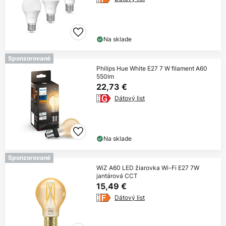
Na sklade
Sponzorované
Philips Hue White E27 7 W filament A60
550lm
22,73 €
Dátový list
Na sklade
Sponzorované
WiZ A60 LED žiarovka Wi-Fi E27 7W
jantárová CCT
15,49 €
Dátový list