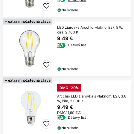
Na sklade
+ extra množstevná zľava
LED žiarovka Arcchio, vlákno, E27, 5 W,
číra, 2 700 K
9,49 €
Dátový list
Na sklade
+ extra množstevná zľava
DMC -20%
Arcchio LED žiarovka s vláknom, E27, 3,8
W, číra, 3 000 K
9,49 €
DMC
11,90 €
Dátový list
Na sklade