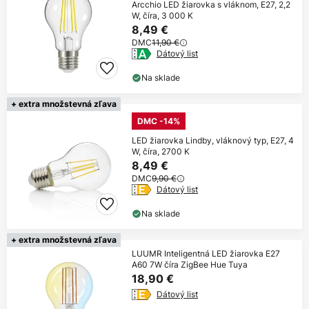
Arcchio LED žiarovka s vláknom, E27, 2,2
W, číra, 3 000 K
8,49 €
DMC
11,90 €
Dátový list
Na sklade
+ extra množstevná zľava
DMC -14%
LED žiarovka Lindby, vláknový typ, E27, 4
W, číra, 2700 K
8,49 €
DMC
9,90 €
Dátový list
Na sklade
+ extra množstevná zľava
LUUMR Inteligentná LED žiarovka E27
A60 7W číra ZigBee Hue Tuya
18,90 €
Dátový list