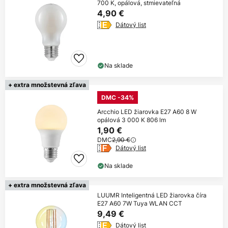
700 K, opálová, stmievateľná
4,90 €
Dátový list
Na sklade
+ extra množstevná zľava
DMC -34%
Arcchio LED žiarovka E27 A60 8 W
opálová 3 000 K 806 lm
1,90 €
DMC
2,90 €
Dátový list
Na sklade
+ extra množstevná zľava
LUUMR Inteligentná LED žiarovka číra
E27 A60 7W Tuya WLAN CCT
9,49 €
Dátový list