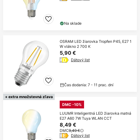
Na sklade
OSRAM LED žiarovka Tropfen P45, E27 1
W vlákno 2 700 K
5,90 €
Dátový list
Čas dodania: 7 - 11 prac. dní
+ extra množstevná zľava
DMC -10%
LUUMR Inteligentná LED žiarovka matná
E27 A60 7W Tuya WLAN CCT
8,49 €
DMC
9,49 €
Dátový list