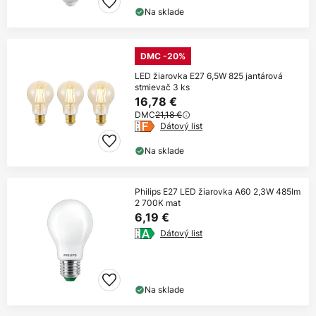
Na sklade
DMC -20%
LED žiarovka E27 6,5W 825 jantárová
stmievač 3 ks
16,78 €
DMC
21,18 €
Dátový list
Na sklade
Philips E27 LED žiarovka A60 2,3W 485lm
2 700K mat
6,19 €
Dátový list
Na sklade