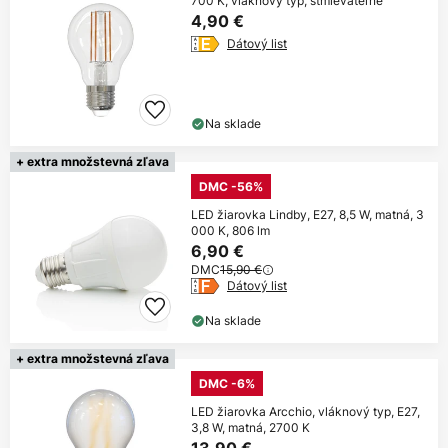
700 K, vláknový typ, stmievateľné
4,90 €
Dátový list
Na sklade
+ extra množstevná zľava
DMC -56%
LED žiarovka Lindby, E27, 8,5 W, matná, 3
000 K, 806 lm
6,90 €
DMC
15,90 €
Dátový list
Na sklade
+ extra množstevná zľava
DMC -6%
LED žiarovka Arcchio, vláknový typ, E27,
3,8 W, matná, 2700 K