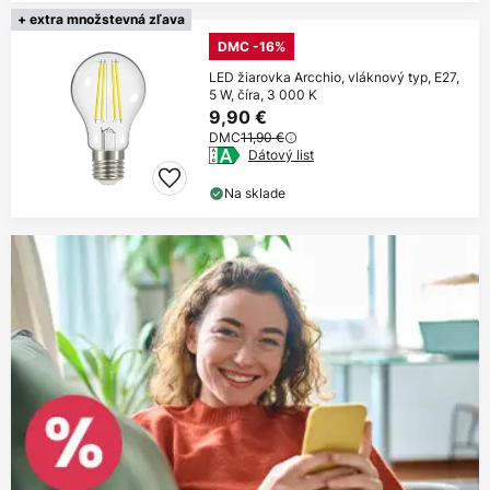
+ extra množstevná zľava
DMC -16%
LED žiarovka Arcchio, vláknový typ, E27,
5 W, číra, 3 000 K
9,90 €
DMC
11,90 €
Dátový list
Na sklade