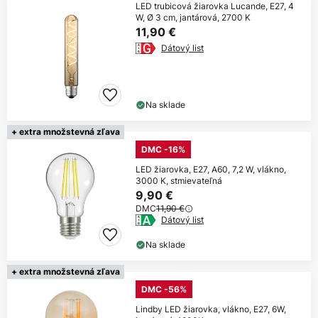
LED trubicová žiarovka Lucande, E27, 4
W, Ø 3 cm, jantárová, 2700 K
11,90 €
Dátový list
Na sklade
+ extra množstevná zľava
DMC -16%
LED žiarovka, E27, A60, 7,2 W, vlákno,
3000 K, stmievateľná
9,90 €
DMC
11,90 €
Dátový list
Na sklade
+ extra množstevná zľava
DMC -56%
Lindby LED žiarovka, vlákno, E27, 6W,