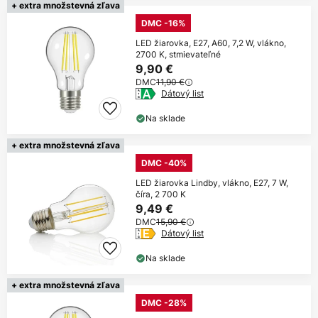
+ extra množstevná zľava
DMC -16%
LED žiarovka, E27, A60, 7,2 W, vlákno,
2700 K, stmievateľné
9,90 €
DMC
11,90 €
Dátový list
Na sklade
+ extra množstevná zľava
DMC -40%
LED žiarovka Lindby, vlákno, E27, 7 W,
číra, 2 700 K
9,49 €
DMC
15,90 €
Dátový list
Na sklade
+ extra množstevná zľava
DMC -28%