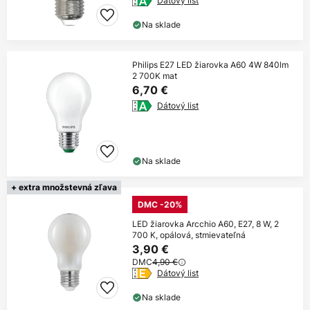
Dátový list
Na sklade
Philips E27 LED žiarovka A60 4W 840lm
2 700K mat
6,70 €
Dátový list
Na sklade
+ extra množstevná zľava
DMC -20%
LED žiarovka Arcchio A60, E27, 8 W, 2
700 K, opálová, stmievateľná
3,90 €
DMC
4,90 €
Dátový list
Na sklade