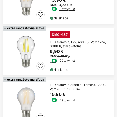
13,90 €
DMC
14,90 €
Dátový list
Na sklade
+ extra množstevná zľava
DMC -18%
LED žiarovka, E27, A60, 3,8 W, vlákno,
3000 K, stmievateľná
6,90 €
DMC
8,49 €
Dátový list
Na sklade
+ extra množstevná zľava
LED žiarovka Arcchio Filament, E27 4,9
W, 2 700 K, 1 060 lm
15,90 €
Dátový list