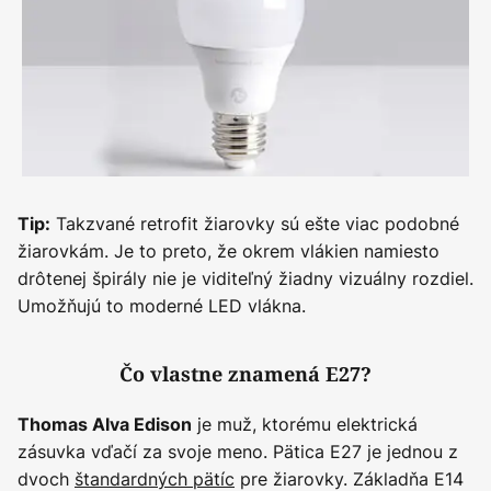
Takzvané retrofit žiarovky sú ešte viac podobné
Tip:
žiarovkám. Je to preto, že okrem vlákien namiesto
drôtenej špirály nie je viditeľný žiadny vizuálny rozdiel.
Umožňujú to moderné LED vlákna.
Čo vlastne znamená E27?
je muž, ktorému elektrická
Thomas Alva Edison
zásuvka vďačí za svoje meno. Pätica E27 je jednou z
dvoch
štandardných pätíc
pre žiarovky. Základňa E14