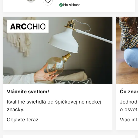
Na sklade
Vládnite svetlom!
Čo znam
Kvalitné svietidlá od špičkovej nemeckej
Jednodu
značky.
o osvetl
Objavte teraz
Viac in