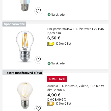
Na sklade
Sponzorované
Philips WarmGlow LED žiarovka E27 P45
2,5 W číra
6,50 €
Dátový list
Na sklade
+ extra množstevná zľava
DMC -42%
Arcchio LED žiarovka, vlákno, E27, 6,5 W,
číra, 2 700 K
4,90 €
DMC
8,49 €
Dátový list