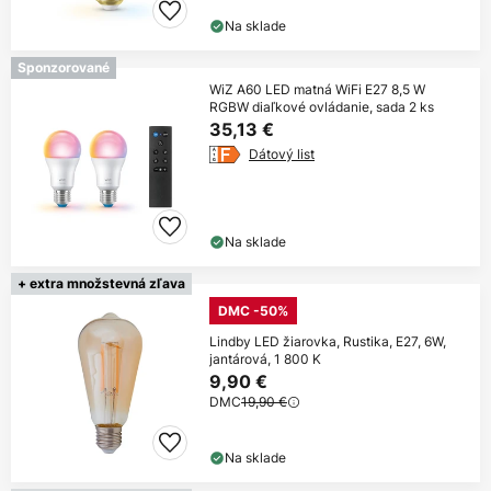
Na sklade
Sponzorované
WiZ A60 LED matná WiFi E27 8,5 W
RGBW diaľkové ovládanie, sada 2 ks
35,13 €
Dátový list
Na sklade
+ extra množstevná zľava
DMC -50%
Lindby LED žiarovka, Rustika, E27, 6W,
jantárová, 1 800 K
9,90 €
DMC
19,90 €
Na sklade