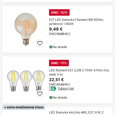
DMC -52%
E27 LED žiarovka Filament 6W 500lm,
jantárová 1 800K
9,49 €
DMC
19,90 €
Na sklade
DMC -17%
LED filament E27 2,2W 2 700K 470lm číra
sada 3 ks
22,51 €
DMC
27,32 €
Dátový list
Na sklade
+ extra množstevná zľava
LED žiarovka Arcchio A60, E27, 6 W, 2