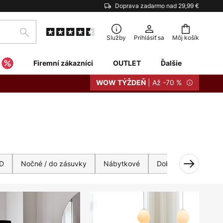
Doprava zadarmo nad 29,99 €
Hľadať
Služby
Prihlásiť sa
Môj košík
Firemní zákazníci
OUTLET
Ďalšie
| Až -70 %
WOW TÝŽDEŇ
D
Nočné / do zásuvky
Nábytkové
Dobíjateľné
Tie