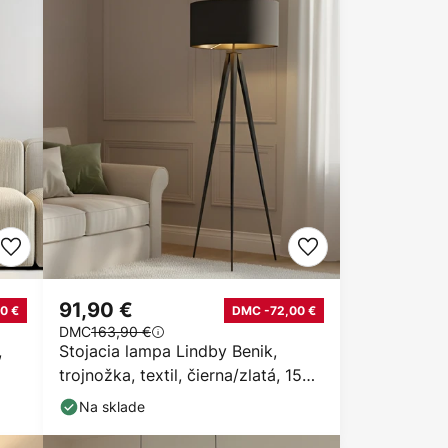
91,90 €
0 €
DMC -72,00 €
DMC
163,90 €
,
Stojacia lampa Lindby Benik,
trojnožka, textil, čierna/zlatá, 153
cm
Na sklade