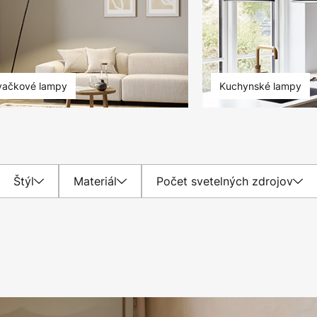
ačkové lampy
Kuchynské lampy
Štýl
Materiál
Počet svetelných zdrojov