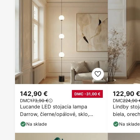
142,90 €
122,90 
DMC -31,00 €
DMC
173,90 €
DMC
224,90 
Lucande LED stojacia lampa
Lindby stoj
Darrow, čierne/opálové, sklo,
biela, orec
stmievateľné
cm
Na sklade
Na sklade