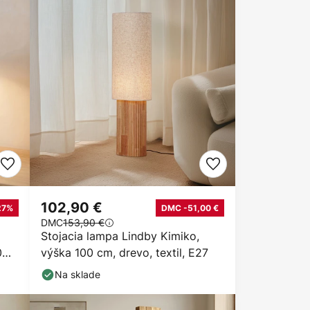
102,90 €
27%
DMC -51,00 €
DMC
153,90 €
Stojacia lampa Lindby Kimiko,
0
výška 100 cm, drevo, textil, E27
Na sklade