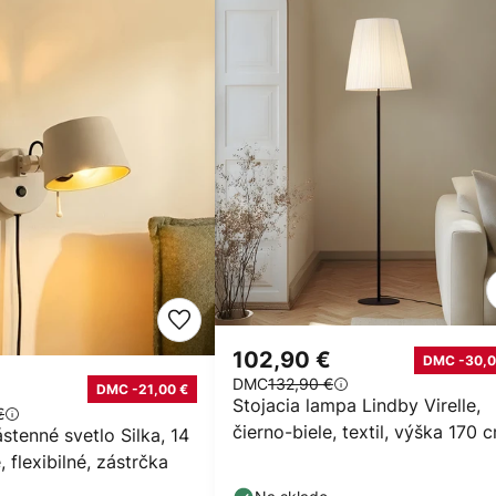
102,90 €
DMC -30,0
DMC
132,90 €
DMC -21,00 €
Stojacia lampa Lindby Virelle,
€
čierno-biele, textil, výška 170 
tenné svetlo Silka, 14
 flexibilné, zástrčka