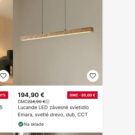
194,90 €
31%
DMC -30,00 €
DMC
224,90 €
35
Lucande LED závesné svietidlo
Emara, svetlé drevo, dub, CCT
Na sklade