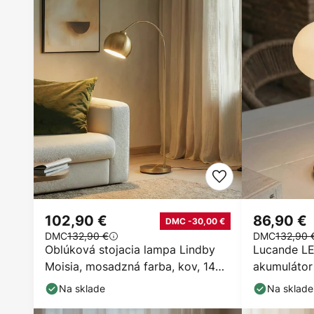
102,90 €
86,90 €
DMC -30,00 €
DMC
132,90 €
DMC
132,90 
Oblúková stojacia lampa Lindby
Lucande LE
Moisia, mosadzná farba, kov, 148
akumulátor 
cm
sklo, IP44,
Na sklade
Na sklade