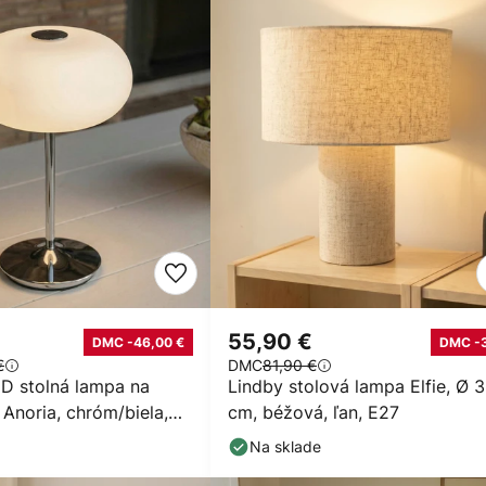
55,90 €
DMC -46,00 €
DMC -
€
DMC
81,90 €
D stolná lampa na
Lindby stolová lampa Elfie, Ø 
Anoria, chróm/biela,
cm, béžová, ľan, E27
 USB
Na sklade