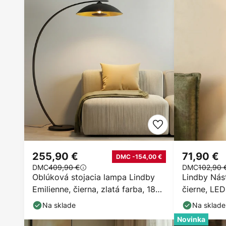
255,90 €
71,90 €
DMC -154,00 €
DMC
409,90 €
DMC
102,90 
Oblúková stojacia lampa Lindby
Lindby Nást
Emilienne, čierna, zlatá farba, 180
čierne, LED
cm
cm
Na sklade
Na sklade
Novinka