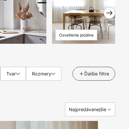
Osvetlenie jedálne
Tvar
Rozmery
Ďalšie filtre