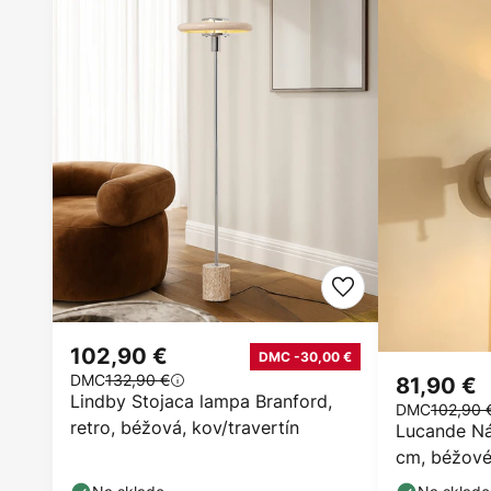
102,90 €
DMC -30,00 €
DMC
132,90 €
81,90 €
Lindby Stojaca lampa Branford,
DMC
102,90 
retro, béžová, kov/travertín
Lucande Nás
cm, béžové,