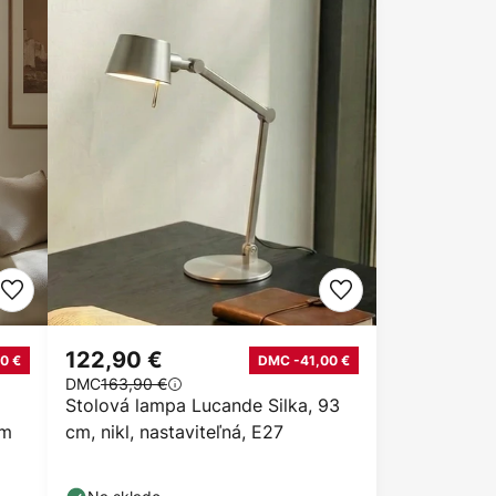
122,90 €
0 €
DMC -41,00 €
DMC
163,90 €
Stolová lampa Lucande Silka, 93
cm
cm, nikl, nastaviteľná, E27