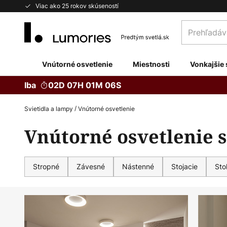
Skip
Viac ako 25 rokov skúseností
to
Prehľadávaj
Content
obchod
tu...
Vnútorné osvetlenie
Miestnosti
Vonkajšie 
Iba
02D 07H 01M 04S
Svietidla a lampy
Vnútorné osvetlenie
Vnútorné osvetlenie 
Stropné
Závesné
Nástenné
Stojacie
Sto