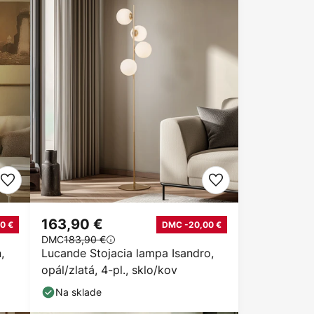
163,90 €
0 €
DMC -20,00 €
DMC
183,90 €
,
Lucande Stojacia lampa Isandro,
opál/zlatá, 4-pl., sklo/kov
Na sklade