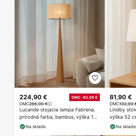
224,90 €
81,90 €
DMC -62,00 €
DMC
286,90 €
DMC
102,90 
Lucande stojacia lampa Fabrena,
Lindby stol
prírodná farba, bambus, výška 138
výška 52 cm
cm
Na sklade
Na sklade