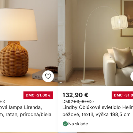
132,90 €
DMC -21,00 €
DMC -31,0
€
DMC
163,90 €
ová lampa Lirenda,
Lindby Oblúkové svietidlo Helin
, ratan, prírodná/biela
béžové, textil, výška 198,5 cm
Na sklade