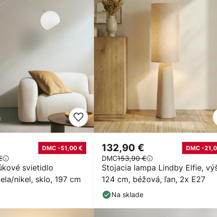
132,90 €
DMC -51,00 €
DMC -21,0
€
DMC
153,90 €
kové svietidlo
Stojacia lampa Lindby Elfie, vý
iela/nikel, sklo, 197 cm
124 cm, béžová, ľan, 2x E27
Na sklade