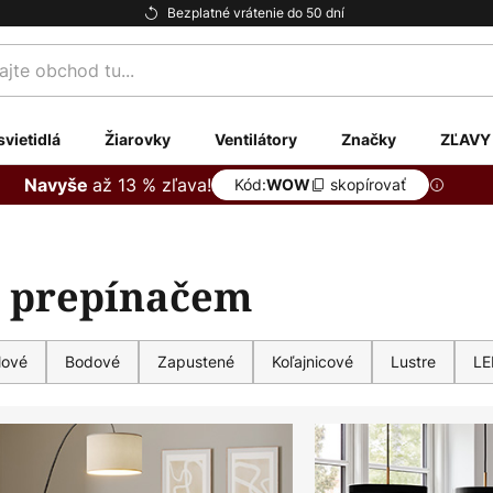
Bezplatné vrátenie do 50 dní
te
svietidlá
Žiarovky
Ventilátory
Značky
ZĽAVY
až 13 % zľava!
Navyše
Kód:
skopírovať
WOW
s prepínačem
lové
Bodové
Zapustené
Koľajnicové
Lustre
LE