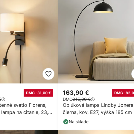
163,90 €
DMC -31,00 €
DMC -82,0
€
DMC
245,90 €
enné svetlo Florens,
Oblúková lampa Lindby Jonera
 lampa na citanie, 23,5
čierna, kov, E27, výška 185 cm
Na sklade