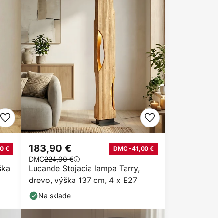
183,90 €
0 €
DMC -41,00 €
DMC
224,90 €
ška
Lucande Stojacia lampa Tarry,
drevo, výška 137 cm, 4 x E27
Na sklade