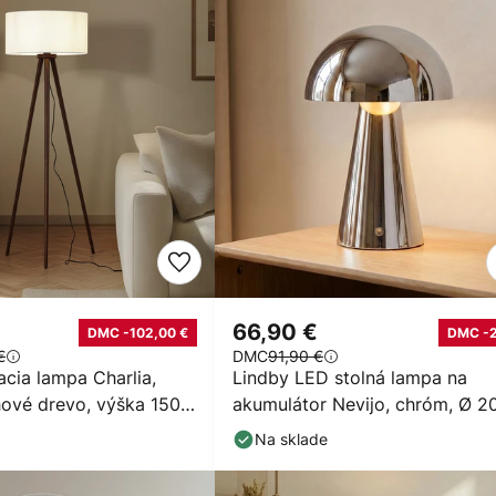
€
66,90 €
DMC -102,00 €
DMC -
€
DMC
91,90 €
acia lampa Charlia,
Lindby LED stolná lampa na
hové drevo, výška 150
akumulátor Nevijo, chróm, Ø 2
cm, USB, stmievač
Na sklade