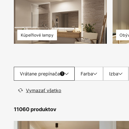
Kúpeľňové lampy
Obýv
Vrátane prepínača
Farba
Izba
1
Vymazať všetko
11060 produktov