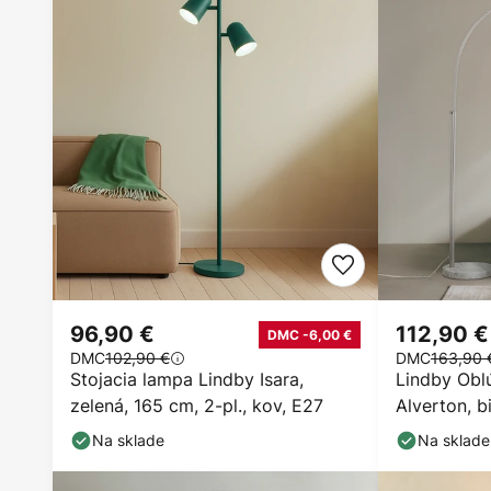
96,90 €
112,90 €
DMC -6,00 €
DMC
102,90 €
DMC
163,90 
Stojacia lampa Lindby Isara,
Lindby Oblú
zelená, 165 cm, 2-pl., kov, E27
Alverton, b
Na sklade
Na sklade