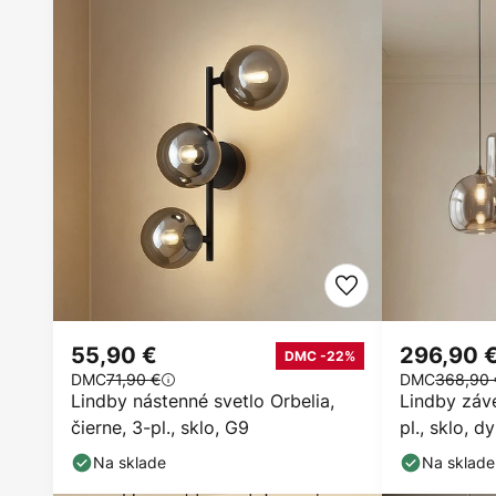
55,90 €
296,90 
DMC -22%
DMC
71,90 €
DMC
368,90 
Lindby nástenné svetlo Orbelia,
Lindby záve
čierne, 3-pl., sklo, G9
pl., sklo, 
Na sklade
Na sklade