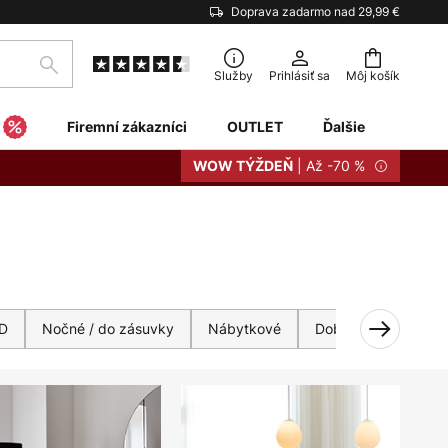
Doprava zadarmo nad 29,99 €
Hľadať
Služby
Prihlásiť sa
Môj košík
Firemní zákazníci
OUTLET
Ďalšie
| Až -70 %
WOW TÝŽDEŇ
D
Nočné / do zásuvky
Nábytkové
Dobíjateľné
Tie