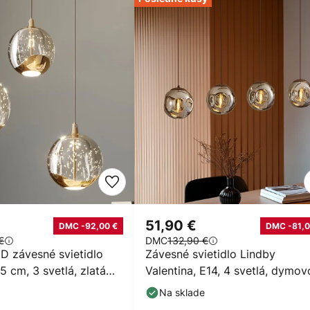
€
51,90 €
DMC -92,00 €
DMC -81,0
€
DMC
132,90 €
D závesné svietidlo
Závesné svietidlo Lindby
5 cm, 3 svetlá, zlatá
Valentina, E14, 4 svetlá, dymov
sivá, sklo
Na sklade