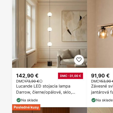
142,90 €
91,90 €
DMC -31,00 €
DMC
173,90 €
DMC
153,90 
Lucande LED stojacia lampa
Závesné svi
Darrow, čierne/opálové, sklo,
jantárová fa
stmievateľné
drevo, E27
Na sklade
Na sklade
Posledné kusy