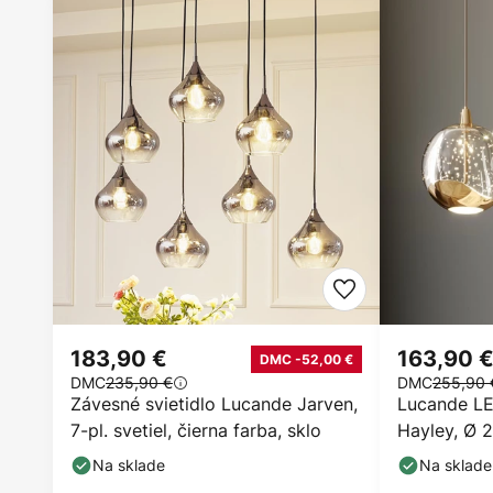
183,90 €
163,90 
DMC -52,00 €
DMC
235,90 €
DMC
255,90 
Závesné svietidlo Lucande Jarven,
Lucande LE
7-pl. svetiel, čierna farba, sklo
Hayley, Ø 2
farba, sklo
Na sklade
Na sklade