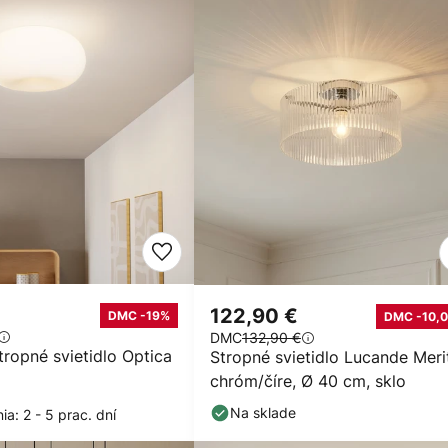
122,90 €
DMC -19%
DMC -10,0
DMC
132,90 €
ropné svietidlo Optica
Stropné svietidlo Lucande Merit
chróm/číre, Ø 40 cm, sklo
Na sklade
a: 2 - 5 prac. dní