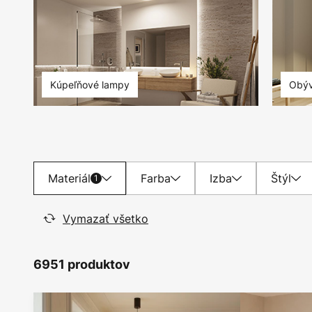
Kúpeľňové lampy
Obýv
Materiál
Farba
Izba
Štýl
1
Vymazať všetko
6951 produktov