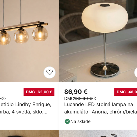
86,90 €
DMC -62,00 €
DMC -46,0
€
DMC
132,90 €
etidlo Lindby Enrique,
Lucande LED stolná lampa na
rba, 4 svetlá, sklo,
akumulátor Anoria, chróm/biela
sklo, IP44, USB
Na sklade