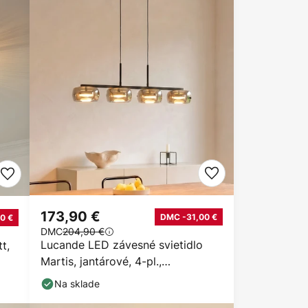
173,90 €
DMC -31,00 €
0 €
DMC
204,90 €
Lucande LED závesné svietidlo
t,
Martis, jantárové, 4-pl.,
stmievateľné
Na sklade