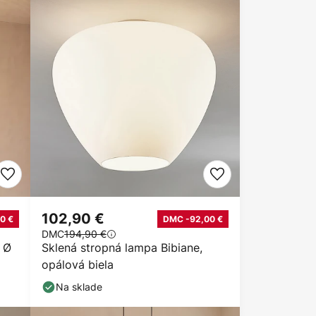
102,90 €
0 €
DMC -92,00 €
DMC
194,90 €
, Ø
Sklená stropná lampa Bibiane,
opálová biela
Na sklade