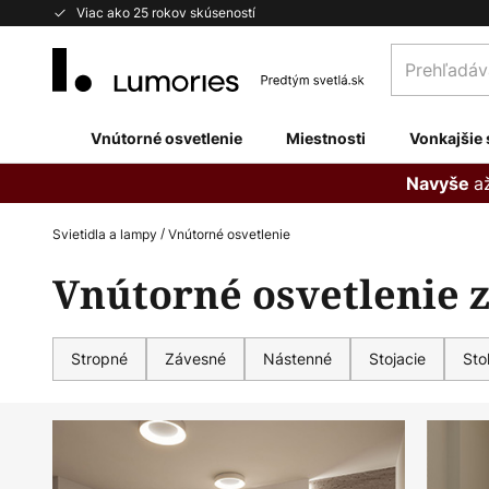
Skip
Viac ako 25 rokov skúseností
to
Prehľadávaj
Content
obchod
tu...
Vnútorné osvetlenie
Miestnosti
Vonkajšie 
a
Navyše
Svietidla a lampy
Vnútorné osvetlenie
Vnútorné osvetlenie z
Stropné
Závesné
Nástenné
Stojacie
Sto