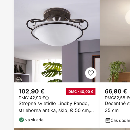
102,90 €
66,90 €
DMC -40,00 €
DMC
142,90 €
DMC
82,58 €
Stropné svietidlo Lindby Rando,
Decentné st
strieborná antika, sklo, Ø 50 cm,
35 cm
E27
Na sklade
Čas dodani