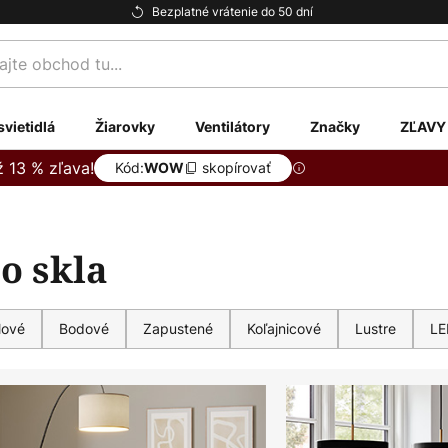
Bezplatné vrátenie do 50 dní
te
svietidlá
Žiarovky
Ventilátory
Značky
ZĽAVY
ž 13 % zľava!
Kód:
skopírovať
WOW
o skla
lové
Bodové
Zapustené
Koľajnicové
Lustre
LE