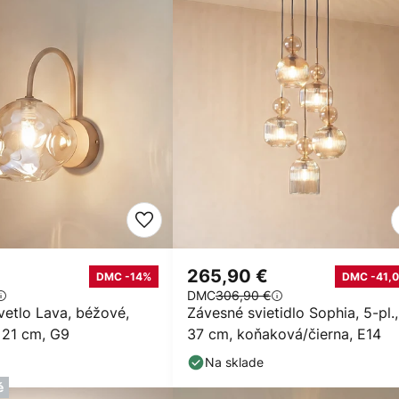
265,90 €
DMC -14%
DMC -41,0
DMC
306,90 €
vetlo Lava, béžové,
Závesné svietidlo Sophia, 5-pl.
 21 cm, G9
37 cm, koňaková/čierna, E14
Na sklade
é