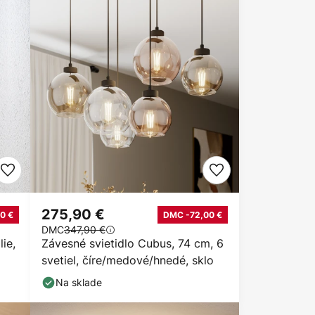
275,90 €
0 €
DMC -72,00 €
DMC
347,90 €
ie,
Závesné svietidlo Cubus, 74 cm, 6
svetiel, číre/medové/hnedé, sklo
Na sklade