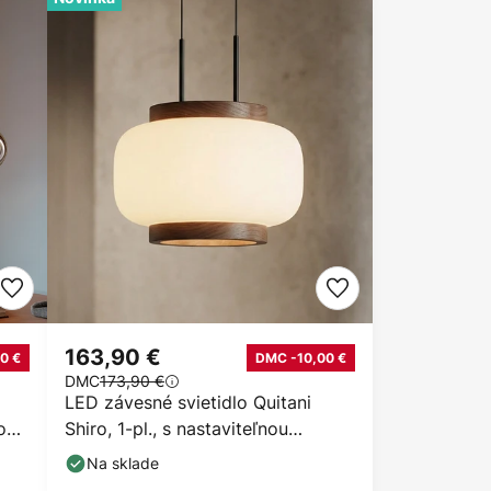
163,90 €
0 €
DMC -10,00 €
DMC
173,90 €
LED závesné svietidlo Quitani
o
Shiro, 1-pl., s nastaviteľnou
výškou, sklo
Na sklade