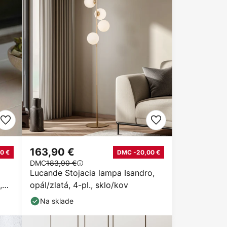
163,90 €
0 €
DMC -20,00 €
DMC
183,90 €
Lucande Stojacia lampa Isandro,
,
opál/zlatá, 4-pl., sklo/kov
Na sklade