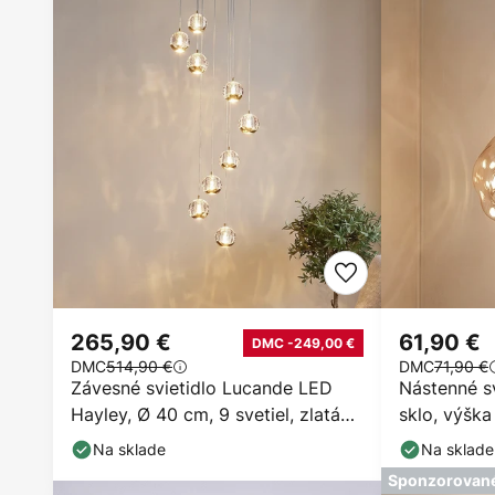
265,90 €
61,90 €
DMC -249,00 €
DMC
514,90 €
DMC
71,90 €
Závesné svietidlo Lucande LED
Nástenné s
Hayley, Ø 40 cm, 9 svetiel, zlatá
sklo, výška
farba, sklo
Na sklade
Na sklade
Sponzorovan