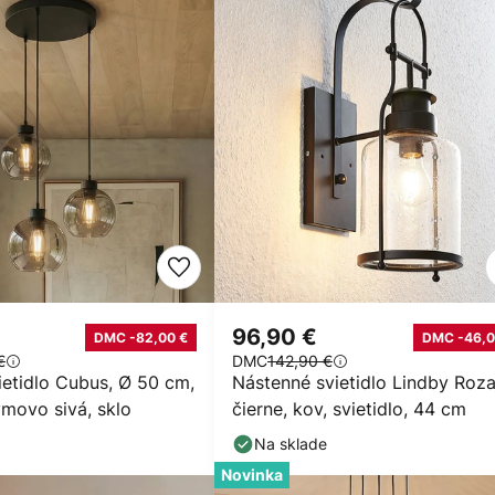
96,90 €
DMC -82,00 €
DMC -46,0
€
DMC
142,90 €
ietidlo Cubus, Ø 50 cm,
Nástenné svietidlo Lindby Rozal
ymovo sivá, sklo
čierne, kov, svietidlo, 44 cm
Na sklade
Novinka