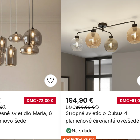
€
194,90 €
DMC -72,00 €
DMC -61,0
€
DMC
255,90 €
sné svietidlo Marla, 6-
Stropné svietidlo Cubus 4-
dymovo šedé
plameňové číre/jantárové/šedé
Na sklade
Posledné kusy