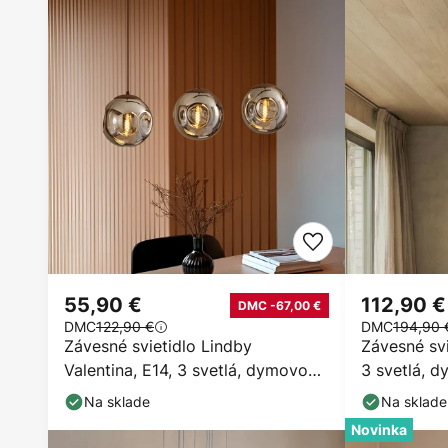
55,90 €
112,90 €
DMC -67,00 €
DMC
122,90 €
DMC
194,90 
Závesné svietidlo Lindby
Závesné sv
Valentina, E14, 3 svetlá, dymovo
3 svetlá, d
sivá, sklo
Na sklade
Na sklade
Novinka