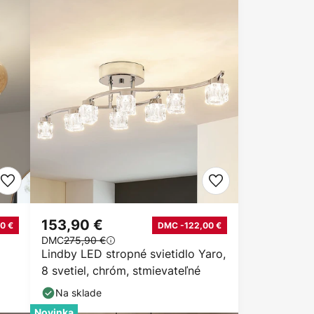
153,90 €
0 €
DMC -122,00 €
DMC
275,90 €
Lindby LED stropné svietidlo Yaro,
8 svetiel, chróm, stmievateľné
Na sklade
Novinka