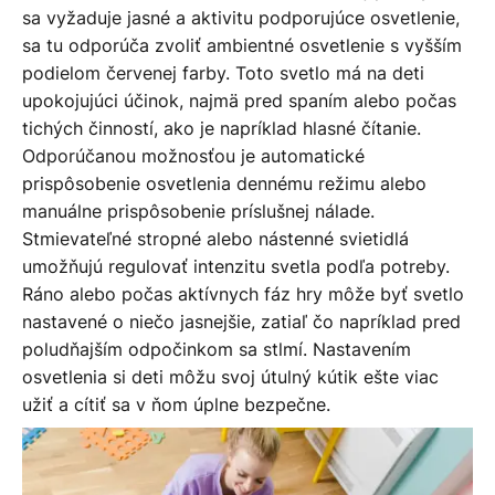
sa vyžaduje jasné a aktivitu podporujúce osvetlenie,
sa tu odporúča zvoliť ambientné osvetlenie s vyšším
podielom červenej farby. Toto svetlo má na deti
upokojujúci účinok, najmä pred spaním alebo počas
tichých činností, ako je napríklad hlasné čítanie.
Odporúčanou možnosťou je automatické
prispôsobenie osvetlenia dennému režimu alebo
manuálne prispôsobenie príslušnej nálade.
Stmievateľné stropné alebo nástenné svietidlá
umožňujú regulovať intenzitu svetla podľa potreby.
Ráno alebo počas aktívnych fáz hry môže byť svetlo
nastavené o niečo jasnejšie, zatiaľ čo napríklad pred
poludňajším odpočinkom sa stlmí. Nastavením
osvetlenia si deti môžu svoj útulný kútik ešte viac
užiť a cítiť sa v ňom úplne bezpečne.