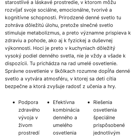
starostlivé a láskavé prostredie, v ktorom môžu
rozvíjať svoje sociálne, emocionálne, tvorivé a
kognitívne schopnosti. Prirodzené denné svetlo tu
zohráva dôležitú úlohu, pretože slnečné svetlo
stimuluje metabolizmus, a preto významne prispieva k
zdraviu a pohode, ako aj k fyzickej a duševnej
výkonnosti. Hoci je preto v kuchyniach dôležitý
vysoký podiel denného svetla, nie je vždy a všade k
dispozícii. Tu prichádza na rad umelé osvetlenie.
Správne osvetlenie v škôlkach rozumne dopĺňa denné
svetlo a vytvára atmosféru, v ktorej sa deti cítia
bezpečne a ktorá zvyšuje radosť z učenia a hry.
Podpora
Efektívna
Riešenia
zdravého
kombinácia
osvetlenia
vývoja v
denného a
špeciálne
živom
umelého
prispôsobené
prostredí
osvetlenia
jednotlivým