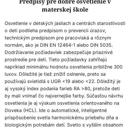
Predpisy pre dobré osvetlenie v
materskej škole
Osvetlenie v detských jasliach a centrách starostlivosti
o deti podlieha predpisom o prevencii úrazov,
technickým predpisom pre pracoviská a rôznym
normám, ako je DIN EN 12464-1 alebo DIN 5035.
Dodržiavanie požiadaviek zabezpečuje priaznivé
prostredie pre deti. Tieto požiadavky zahŕňajú
napríklad minimálnu hodnotu osvetlenia približne 300
luxov. Dôležité je tiež znížiť oslnenie, preto sa
používajú svietidlá s UGR <19 alebo <22. Dôležitý je
aj vysoký index podania farieb RA >80, pretože deti
by mali vnímať čo najvernejšie farby. Súčasťou návrhu
osvetlenia je aj výskum osvetlenia orientovaného na
človeka (HCL). Ide o automatické, inteligentné
prispôsobenie svetla harmonickému priebehu dňa a
biologickým potrebám detí. Svetlo s vyšším obsahom