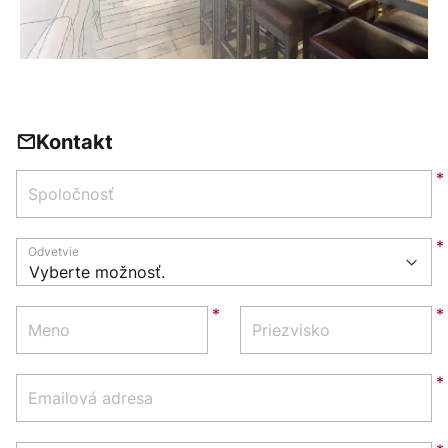
Kontakt
Spoločnosť
Odvetvie
Meno
Priezvisko
Emailová adresa