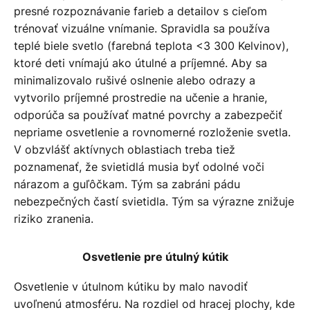
presné rozpoznávanie farieb a detailov s cieľom
trénovať vizuálne vnímanie. Spravidla sa používa
teplé biele svetlo (farebná teplota <3 300 Kelvinov),
ktoré deti vnímajú ako útulné a príjemné. Aby sa
minimalizovalo rušivé oslnenie alebo odrazy a
vytvorilo príjemné prostredie na učenie a hranie,
odporúča sa používať matné povrchy a zabezpečiť
nepriame osvetlenie a rovnomerné rozloženie svetla.
V obzvlášť aktívnych oblastiach treba tiež
poznamenať, že svietidlá musia byť odolné voči
nárazom a guľôčkam. Tým sa zabráni pádu
nebezpečných častí svietidla. Tým sa výrazne znižuje
riziko zranenia.
Osvetlenie pre útulný kútik
Osvetlenie v útulnom kútiku by malo navodiť
uvoľnenú atmosféru. Na rozdiel od hracej plochy, kde