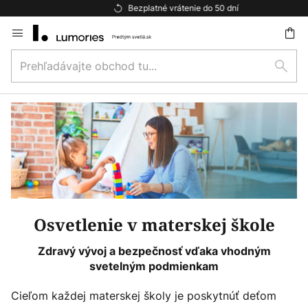
Bezplatné vrátenie do 50 dní
Skip
to
Prehľadávajte
Content
ať
Hľad
obchod
tu...
Osvetlenie v materskej škole
Zdravý vývoj a bezpečnosť vďaka vhodným
svetelným podmienkam
Cieľom každej materskej školy je poskytnúť deťom