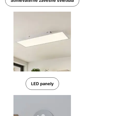
Stmievateľné závesné svietidlá
LED panely