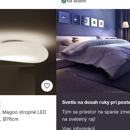
Na sklade
Svetlo na dosah ruky pri poste
€
Tým sa priestor na spanie zme
r. Magoo stropné LED
za, Ø76cm
na svetelný raj!
Viac informácií