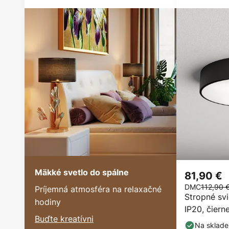
Mäkké svetlo do spálne
81,90 €
DMC
112,90 
Príjemná atmosféra na relaxačné
Stropné svi
hodiny
IP20, čiern
Buďte kreatívni
Na sklade