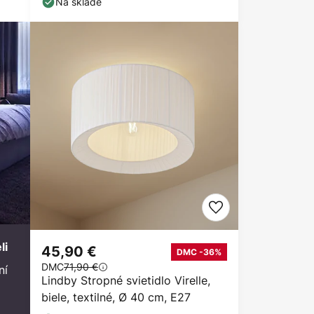
Na sklade
li
45,90 €
DMC -36%
DMC
71,90 €
ní
Lindby Stropné svietidlo Virelle,
biele, textilné, Ø 40 cm, E27