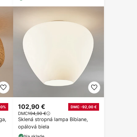
102,90 €
10%
DMC -92,00 €
DMC
194,90 €
ga,
Sklená stropná lampa Bibiane,
opálová biela
Na sklade