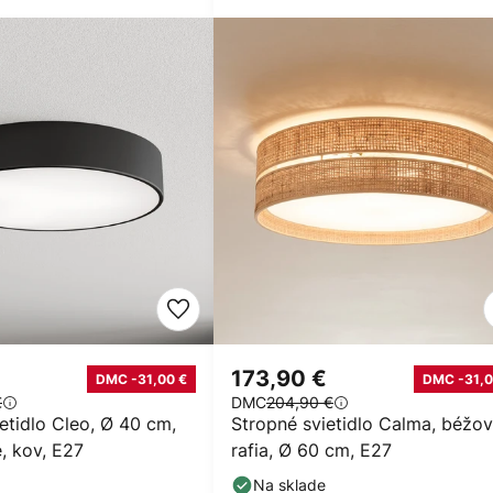
173,90 €
DMC -31,00 €
DMC -31,0
€
DMC
204,90 €
etidlo Cleo, Ø 40 cm,
Stropné svietidlo Calma, béžov
e, kov, E27
rafia, Ø 60 cm, E27
Na sklade