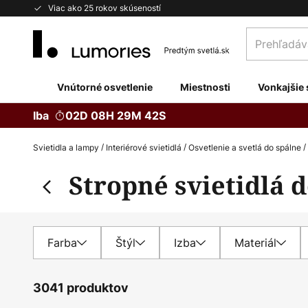
Skip
Viac ako 25 rokov skúseností
to
Prehľadávaj
Content
obchod
tu...
Vnútorné osvetlenie
Miestnosti
Vonkajšie 
Iba
02D 08H 29M 40S
Svietidla a lampy
Interiérové svietidlá
Osvetlenie a svetlá do spálne
Stropné svietidlá 
Farba
Štýl
Izba
Materiál
3041 produktov