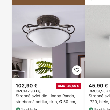
102,90 €
45,90 €
DMC -40,00 €
DMC
142,90 €
DMC
61,90 €
Stropné svietidlo Lindby Rando,
Stropné svi
strieborná antika, sklo, Ø 50 cm,
IP20, biele
E27
Na sklade
Na sklade