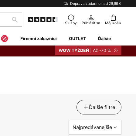
Doprava zadarmo nad 29,99 €
Hľadať
Služby
Prihlásiť sa
Môj košík
Firemní zákazníci
OUTLET
Ďalšie
| Až -70 %
WOW TÝŽDEŇ
Ďalšie filtre