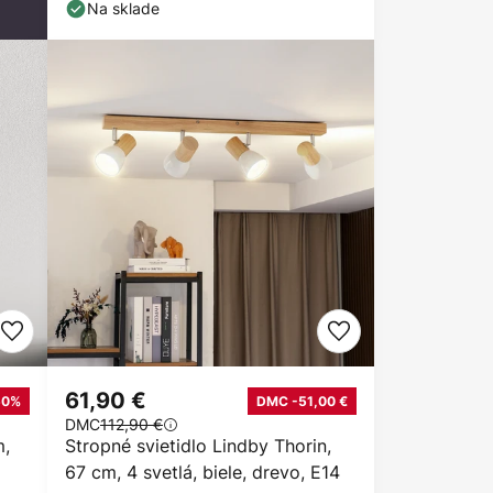
Na sklade
61,90 €
50%
DMC -51,00 €
DMC
112,90 €
m,
Stropné svietidlo Lindby Thorin,
67 cm, 4 svetlá, biele, drevo, E14