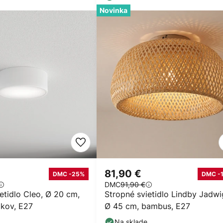
Novinka
81,90 €
DMC -25%
DMC -
DMC
91,90 €
etidlo Cleo, Ø 20 cm,
Stropné svietidlo Lindby Jadwi
, kov, E27
Ø 45 cm, bambus, E27
Na sklade