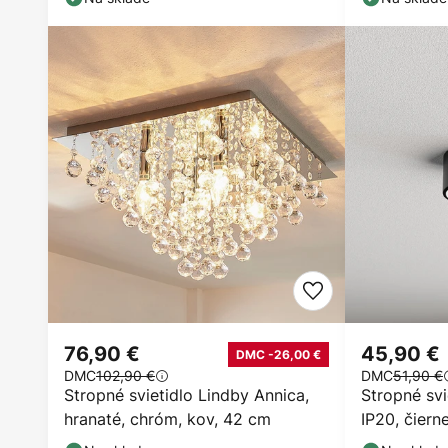
76,90 €
45,90 €
DMC -26,00 €
DMC
102,90 €
DMC
51,90 €
Stropné svietidlo Lindby Annica,
Stropné svi
hranaté, chróm, kov, 42 cm
IP20, čiern