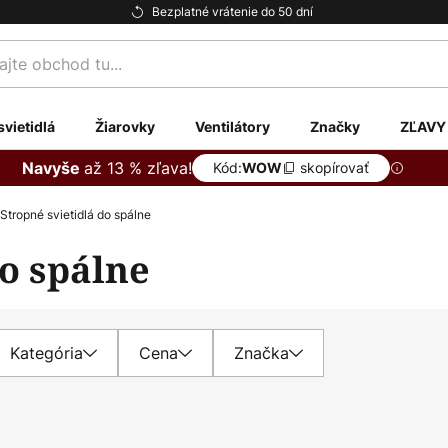
Bezplatné vrátenie do 50 dní
te
svietidlá
Žiarovky
Ventilátory
Značky
ZĽAVY
až 13 % zľava!
Navyše
Kód:
skopírovať
WOW
Stropné svietidlá do spálne
do spálne
Kategória
Cena
Značka