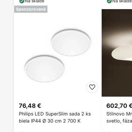
Na sklade
Na sklade
Sponzorované
76,48 €
602,70 
Philips LED SuperSlim sada 2 ks
Stilnovo M
biela IP44 Ø 30 cm 2 700 K
svetlo, fá