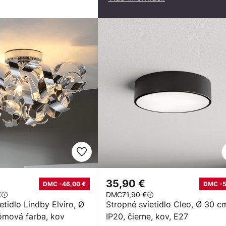
35,90 €
DMC -46,00 €
DMC -
€
DMC
71,90 €
etidlo Lindby Elviro, Ø
Stropné svietidlo Cleo, Ø 30 c
ómová farba, kov
IP20, čierne, kov, E27