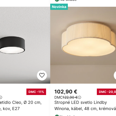
Novinka
102,90 €
DMC -11%
DMC -20,0
DMC
122,90 €
etidlo Cleo, Ø 20 cm,
Stropné LED svetlo Lindby
e, kov, E27
Winona, kábel, 48 cm, krémová
CCT