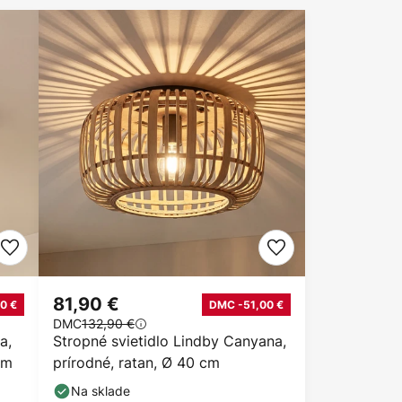
81,90 €
0 €
DMC -51,00 €
DMC
132,90 €
a,
Stropné svietidlo Lindby Canyana,
cm
prírodné, ratan, Ø 40 cm
Na sklade