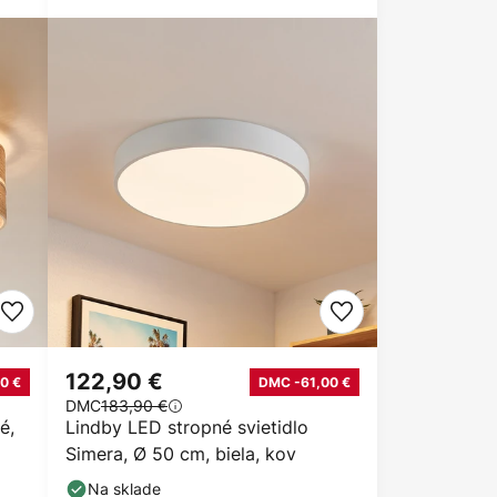
122,90 €
0 €
DMC -61,00 €
DMC
183,90 €
é,
Lindby LED stropné svietidlo
Simera, Ø 50 cm, biela, kov
Na sklade