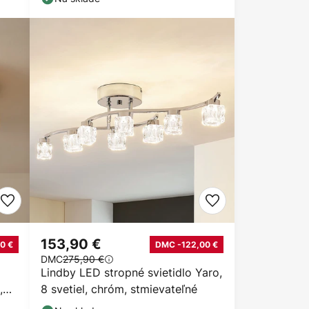
153,90 €
0 €
DMC -122,00 €
DMC
275,90 €
Lindby LED stropné svietidlo Yaro,
,
8 svetiel, chróm, stmievateľné