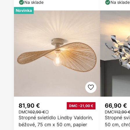
Na sklade
Na sklade
Novinka
81,90 €
66,90 €
DMC -21,00 €
DMC
102,90 €
DMC
112,90 
Stropné svietidlo Lindby Valdorin,
Stropné svi
béžové, 75 cm x 50 cm, papier
50 cm, chr