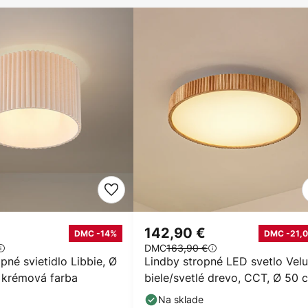
142,90 €
DMC -14%
DMC -21,0
DMC
163,90 €
pné svietidlo Libbie, Ø
Lindby stropné LED svetlo Velu
, krémová farba
biele/svetlé drevo, CCT, Ø 50 
Na sklade