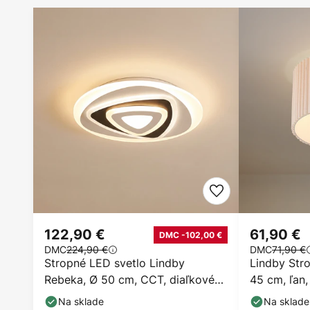
122,90 €
61,90 €
DMC -102,00 €
DMC
224,90 €
DMC
71,90 €
Stropné LED svetlo Lindby
Lindby Stro
Rebeka, Ø 50 cm, CCT, diaľkové
45 cm, ľan
ovládanie
Na sklade
Na sklade