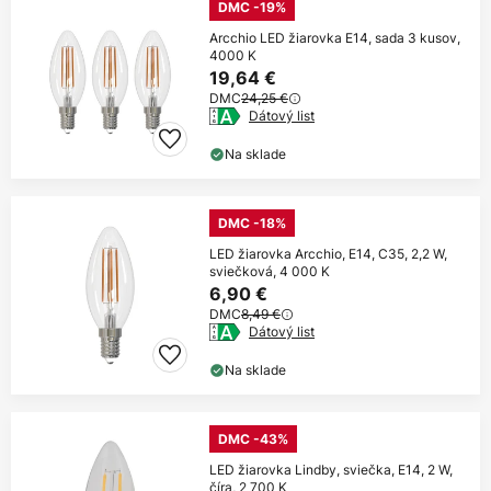
DMC -19%
Arcchio LED žiarovka E14, sada 3 kusov,
4000 K
19,64 €
DMC
24,25 €
Dátový list
Na sklade
DMC -18%
LED žiarovka Arcchio, E14, C35, 2,2 W,
sviečková, 4 000 K
6,90 €
DMC
8,49 €
Dátový list
Na sklade
DMC -43%
LED žiarovka Lindby, sviečka, E14, 2 W,
číra, 2 700 K