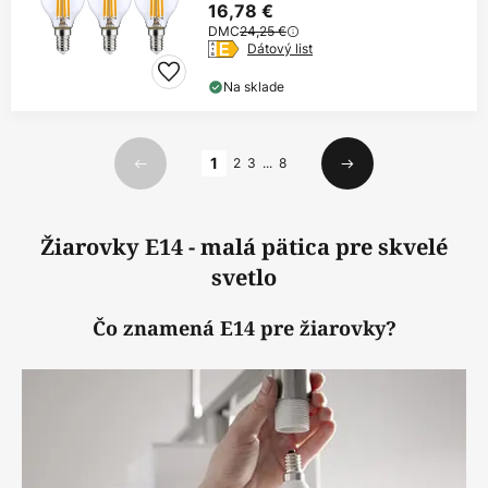
16,78 €
DMC
24,25 €
Dátový list
Na sklade
Strana
1
2
3
...
8
Predchádzajúci
Ďalší
Žiarovky E14 - malá pätica pre skvelé
svetlo
Čo znamená E14 pre žiarovky?