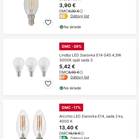
3,90 €
DMC
6,90 €
Dátový list
Na sklade
DMC -39%
Lindby LED žiarovka E14 G45 4,5W
3000K opál sada 3
5,42 €
DMC
8,90 €
Dátový list
Na sklade
DMC -17%
Arcchio LED žiarovka E14, sada 2 ks,
4000 K
13,40 €
DMC
16,16 €
Dátový list