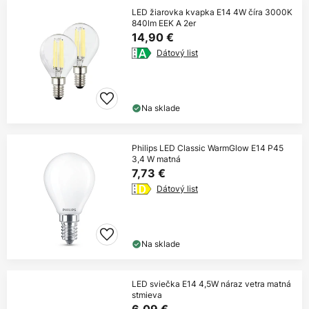
LED žiarovka kvapka E14 4W číra 3000K
840lm EEK A 2er
14,90 €
Dátový list
Na sklade
Philips LED Classic WarmGlow E14 P45
3,4 W matná
7,73 €
Dátový list
Na sklade
LED sviečka E14 4,5W náraz vetra matná
stmieva