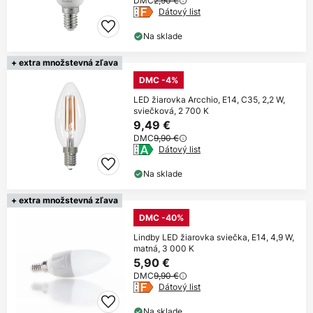
DMC
2,90 €
Dátový list
Na sklade
+ extra množstevná zľava
DMC -4%
LED žiarovka Arcchio, E14, C35, 2,2 W,
sviečková, 2 700 K
9,49 €
DMC
9,90 €
Dátový list
Na sklade
+ extra množstevná zľava
DMC -40%
Lindby LED žiarovka sviečka, E14, 4,9 W,
matná, 3 000 K
5,90 €
DMC
9,90 €
Dátový list
Na sklade