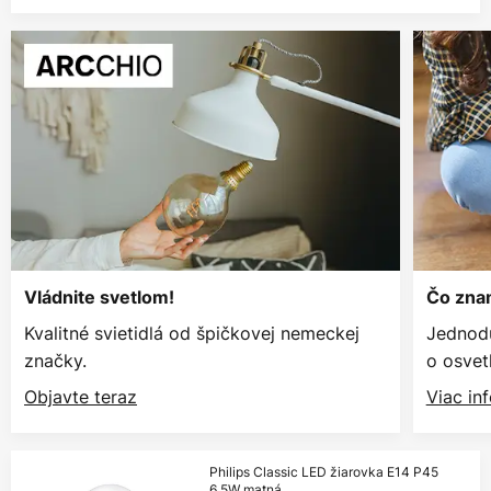
Vládnite svetlom!
Čo znam
Kvalitné svietidlá od špičkovej nemeckej
Jednodu
značky.
o osvetl
Objavte teraz
Viac in
Philips Classic LED žiarovka E14 P45
6,5W matná