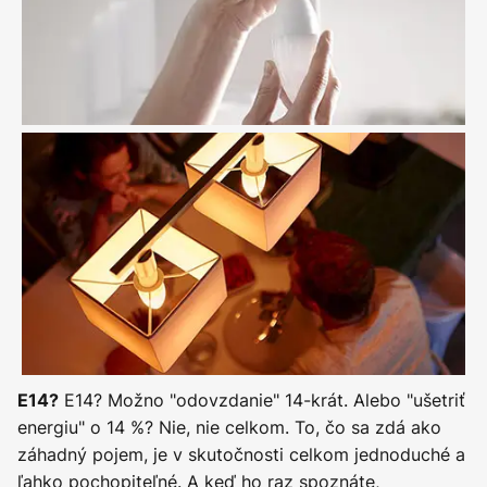
E14? Možno "odovzdanie" 14-krát. Alebo "ušetriť
E14?
energiu" o 14 %? Nie, nie celkom. To, čo sa zdá ako
záhadný pojem, je v skutočnosti celkom jednoduché a
ľahko pochopiteľné. A keď ho raz spoznáte,