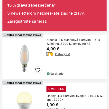
15 % zľava zabezpečená*
S newsletterom nezmeškáte žiadne zľavy.
Zaregistrujte sa teraz
+ extra množstevná zľava
Arcchio LED sviečková žiarovka E14, 4
W, matná, 2 700 K, stmievateľné
4,90 €
Dátový list
Na sklade
+ extra množstevná zľava
DMC -34%
Lindby LED žiarovka, kvapka, E14, 4,5 W,
opál, 3000K
1,90 €