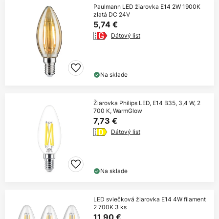
Paulmann LED žiarovka E14 2W 1900K
zlatá DC 24V
5,74 €
Dátový list
Na sklade
Žiarovka Philips LED, E14 B35, 3,4 W, 2
700 K, WarmGlow
7,73 €
Dátový list
Na sklade
LED sviečková žiarovka E14 4W filament
2 700K 3 ks
11,90 €