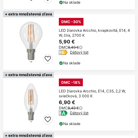
Na sklade
+ extra množstevná zľava
DMC -30%
LED žiarovka Arcchio, kvapkovitá, E14, 4
W, číra, 2700 K
5,90 €
DMC
8,49 €
Dátový list
Na sklade
+ extra množstevná zľava
DMC -18%
LED žiarovka Arcchio, E14, C35, 2,2 W,
sviečková, 3 000 K
6,90 €
DMC
8,49 €
Dátový list
Na sklade
+ extra množstevná zľava