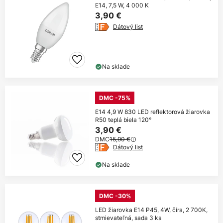
E14, 7,5 W, 4 000 K
3,90 €
Dátový list
Na sklade
DMC -75%
E14 4,9 W 830 LED reflektorová žiarovka
R50 teplá biela 120°
3,90 €
DMC
15,90 €
Dátový list
Na sklade
DMC -30%
LED žiarovka E14 P45, 4W, číra, 2 700K,
stmievateľná, sada 3 ks