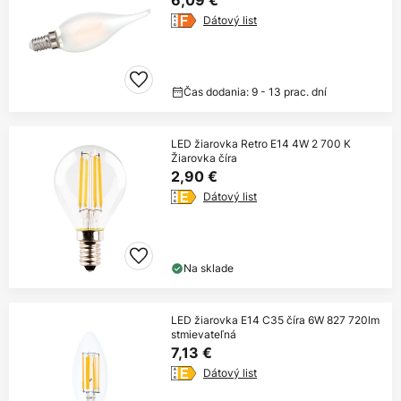
6,09 €
Dátový list
Čas dodania: 9 - 13 prac. dní
LED žiarovka Retro E14 4W 2 700 K
Žiarovka číra
2,90 €
Dátový list
Na sklade
LED žiarovka E14 C35 číra 6W 827 720lm
stmievateľná
7,13 €
Dátový list