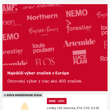
Najväčší výber značiek v Európe
Obrovský výber z viac ako 400 značiek.
+ extra množstevná zľava
DMC -20%
Lindby LED žiarovka, E14, C35, 4,5 W,