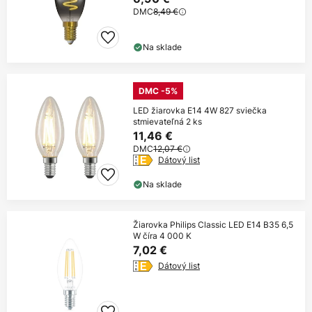
DMC
8,49 €
Na sklade
DMC -5%
LED žiarovka E14 4W 827 sviečka
stmievateľná 2 ks
11,46 €
DMC
12,07 €
Dátový list
Na sklade
Žiarovka Philips Classic LED E14 B35 6,5
W číra 4 000 K
7,02 €
Dátový list