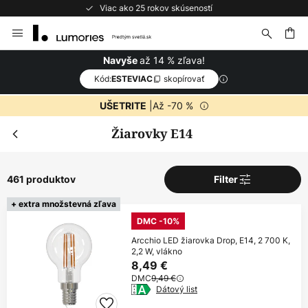
Bezplatné vrátenie do 50 dní
Skip
Zatv
to
Extra zľava
Content
ať
až 14 % zľava!
Navyše
od 109€
Extra -11%
Kód:
skopírovať
ESTEVIAC
|Až -70 %
od 169€
UŠETRITE
Extra -14%
Žiarovky E14
takmer na všetko*
Kód:
skopírovať
ESTEVIAC
461 produktov
Filter
Kúpiť teraz
+ extra množstevná zľava
DMC -10%
*Vylúčení výrobci
Arcchio LED žiarovka Drop, E14, 2 700 K,
2,2 W, vlákno
8,49 €
DMC
9,49 €
Dátový list