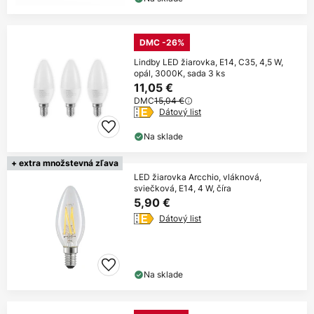
DMC -26%
Lindby LED žiarovka, E14, C35, 4,5 W,
opál, 3000K, sada 3 ks
11,05 €
DMC
15,04 €
Dátový list
Na sklade
+ extra množstevná zľava
LED žiarovka Arcchio, vláknová,
sviečková, E14, 4 W, číra
5,90 €
Dátový list
Na sklade