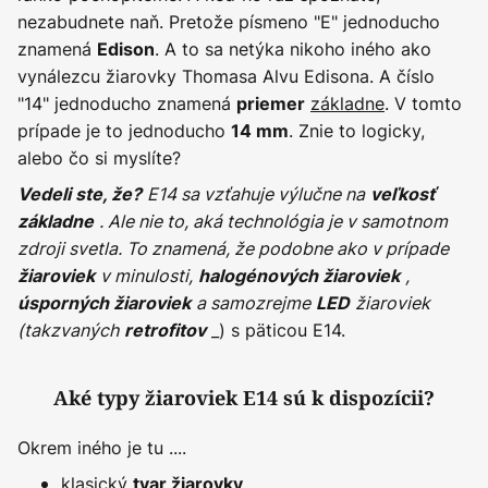
nezabudnete naň. Pretože písmeno "E" jednoducho
znamená
. A to sa netýka nikoho iného ako
Edison
vynálezcu žiarovky Thomasa Alvu Edisona. A číslo
"14" jednoducho znamená
základne
. V tomto
priemer
prípade je to jednoducho
. Znie to logicky,
14 mm
alebo čo si myslíte?
E14 sa vzťahuje výlučne na
Vedeli ste, že?
veľkosť
. Ale nie to, aká technológia je v samotnom
základne
zdroji svetla. To znamená, že podobne ako v prípade
v minulosti,
,
žiaroviek
halogénových žiaroviek
a samozrejme
žiaroviek
úsporných žiaroviek
LED
(takzvaných
_) s päticou E14.
retrofitov
Aké typy žiaroviek E14 sú k dispozícii?
Okrem iného je tu ....
klasický
tvar žiarovky