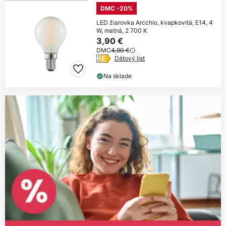
DMC -20%
LED žiarovka Arcchio, kvapkovitá, E14, 4
W, matná, 2 700 K
3,90 €
DMC
4,90 €
Dátový list
Na sklade