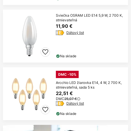
Sviečka OSRAM LED E14 5,9 W, 2 700 K,
stmievateľná
11,90 €
Dátový list
Na sklade
DMC -10%
Arcchio LED žiarovka E14, 4 W, 2 700 K,
stmievateľná, sada 5 ks
22,51 €
DMC
25,07 €
Dátový list
Na sklade