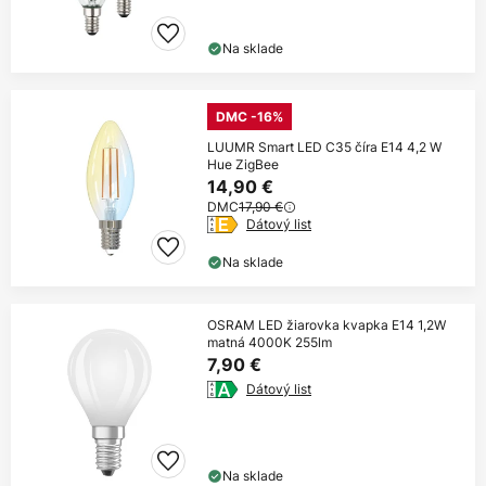
Na sklade
DMC -16%
LUUMR Smart LED C35 číra E14 4,2 W
Hue ZigBee
14,90 €
DMC
17,90 €
Dátový list
Na sklade
OSRAM LED žiarovka kvapka E14 1,2W
matná 4000K 255lm
7,90 €
Dátový list
Na sklade