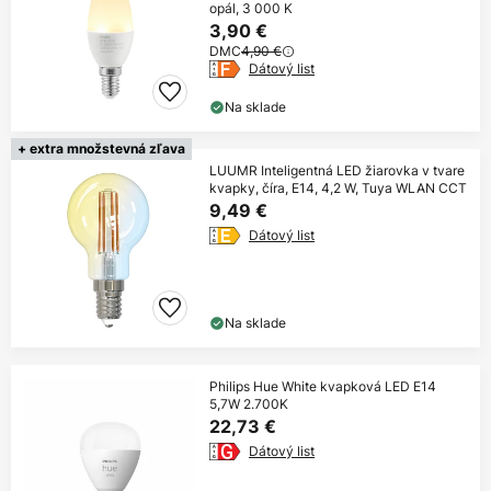
opál, 3 000 K
3,90 €
DMC
4,90 €
Dátový list
Na sklade
+ extra množstevná zľava
LUUMR Inteligentná LED žiarovka v tvare
kvapky, číra, E14, 4,2 W, Tuya WLAN CCT
9,49 €
Dátový list
Na sklade
Philips Hue White kvapková LED E14
5,7W 2.700K
22,73 €
Dátový list