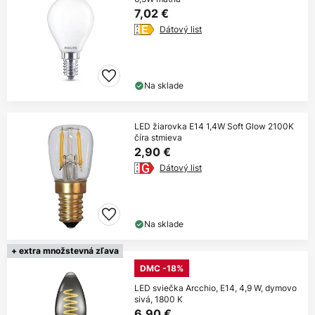
7,02 €
Dátový list
Na sklade
LED žiarovka E14 1,4W Soft Glow 2100K
číra stmieva
2,90 €
Dátový list
Na sklade
+ extra množstevná zľava
DMC -18%
LED sviečka Arcchio, E14, 4,9 W, dymovo
sivá, 1800 K
6,90 €