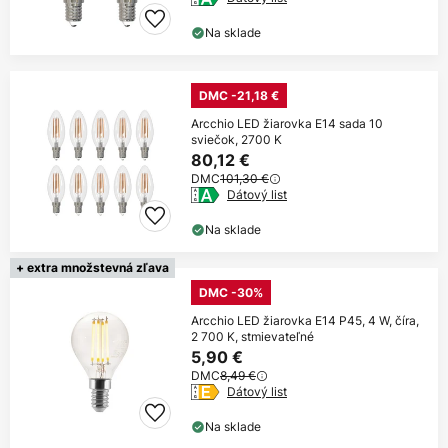
Na sklade
DMC -21,18 €
Arcchio LED žiarovka E14 sada 10
sviečok, 2700 K
80,12 €
DMC
101,30 €
Dátový list
Na sklade
+ extra množstevná zľava
DMC -30%
Arcchio LED žiarovka E14 P45, 4 W, číra,
2 700 K, stmievateľné
5,90 €
DMC
8,49 €
Dátový list
Na sklade