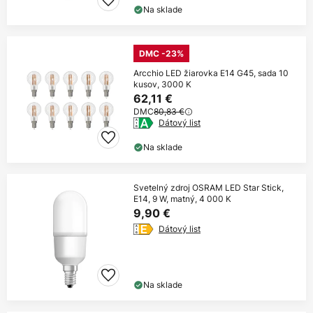
Na sklade
DMC -23%
Arcchio LED žiarovka E14 G45, sada 10
kusov, 3000 K
62,11 €
DMC
80,83 €
Dátový list
Na sklade
Svetelný zdroj OSRAM LED Star Stick,
E14, 9 W, matný, 4 000 K
9,90 €
Dátový list
Na sklade