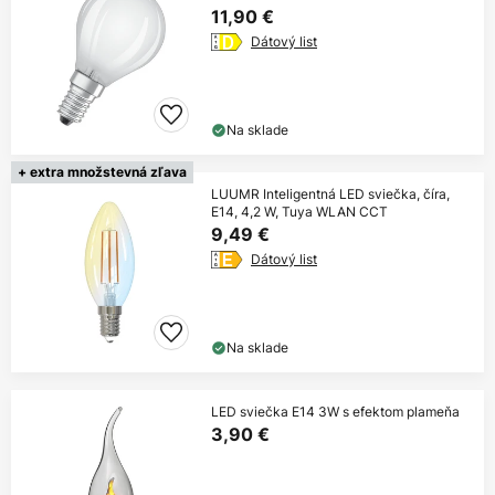
11,90 €
Dátový list
Na sklade
+ extra množstevná zľava
LUUMR Inteligentná LED sviečka, číra,
E14, 4,2 W, Tuya WLAN CCT
9,49 €
Dátový list
Na sklade
LED sviečka E14 3W s efektom plameňa
3,90 €