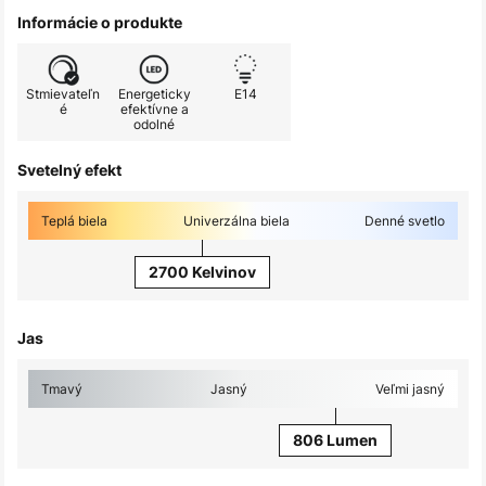
Informácie o produkte
Stmievateľn
Energeticky
E14
é
efektívne a
odolné
Svetelný efekt
Teplá biela
Univerzálna biela
Denné svetlo
2700 Kelvinov
Jas
Tmavý
Jasný
Veľmi jasný
806 Lumen