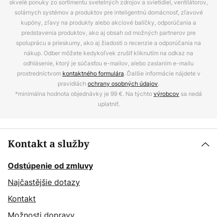
skvelé ponuky zo sortimentu svetelných zdrojov a svietidiel, ventilátorov,
solárnych systémov a produktov pre inteligentnú domácnosť, zľavové
kupóny, zľavy na produkty alebo akciové balíčky, odporúčania a
predstavenia produktov, ako aj obsah od možných partnerov pre
spoluprácu a prieskumy, ako aj žiadosti o recenzie a odporúčania na
nákup. Odber môžete kedykoľvek zrušiť kliknutím na odkaz na
odhlásenie, ktorý je súčasťou e-mailov, alebo zaslaním e-mailu
prostredníctvom
kontaktného formulára
. Ďalšie informácie nájdete v
pravidlách
ochrany osobných údajov
.
*minimálna hodnota objednávky je 99 €. Na týchto
výrobcov
sa nedá
uplatniť.
Kontakt a služby
Odstúpenie od zmluvy
Najčastějšie dotazy
Kontakt
Možnosti dopravy