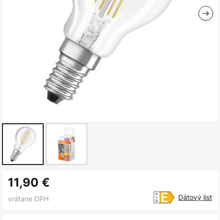
Preskočiť
11,90 €
na
začiatok
Dátový list
vrátane DPH
galérie