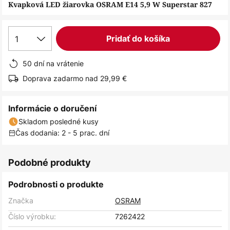
obrázkov
Kvapková LED žiarovka OSRAM E14 5,9 W Superstar 827
1
Pridať do košíka
50 dní na vrátenie
Doprava zadarmo nad 29,99 €
Informácie o doručení
Skladom posledné kusy
Čas dodania: 2 - 5 prac. dní
Podobné produkty
Podrobnosti o produkte
Značka
OSRAM
Číslo výrobku:
7262422