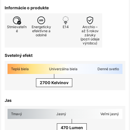
Informácie o produkte
Stmievateľn
Energeticky
E14
Arcchio –
é
efektívne a
až 5 rokov
odolné
záruky
(pozri údaje
výrobcu)
Svetelný efekt
Teplá biela
Univerzálna biela
Denné svetlo
2700 Kelvinov
Jas
Tmavý
Jasný
Veľmi jasný
470 Lumen