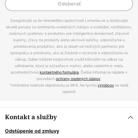
Odoberať
Zaregistrujte sa do newsletteru spoločnosti Lumories.sk a dostávajte
skvelé ponuky zo sortimentu svetelných zdrojov a svietidiel, ventilátorov,
solárnych systémov a produktov pre inteligentnú domácnosť, zľavové
kupóny, zľavy na produkty alebo akciové balíčky, odporúčania a
predstavenia produktov, ako aj obsah od možných partnerov pre
spoluprácu a prieskumy, ako aj žiadosti o recenzie a odporúčania na
nákup. Odber môžete kedykoľvek zrušiť kliknutím na odkaz na
odhlásenie, ktorý je súčasťou e-mailov, alebo zaslaním e-mailu
prostredníctvom
kontaktného formulára
. Ďalšie informácie nájdete v
pravidlách
ochrany osobných údajov
.
*minimálna hodnota objednávky je 99 €. Na týchto
výrobcov
sa nedá
uplatniť.
Kontakt a služby
Odstúpenie od zmluvy