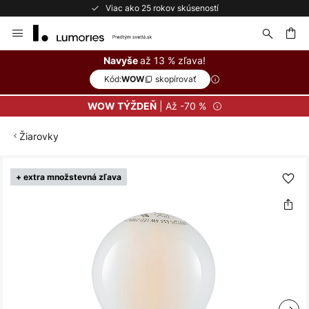
Viac ako 25 rokov skúseností
Skip
to
Content
ať
až 13 % zľava!
Navyše
Kód:
skopírovať
WOW
| Až -70 %
WOW TÝŽDEŇ
Žiarovky
Preskočiť
+ extra množstevná zľava
na
koniec
galérie
obrázkov