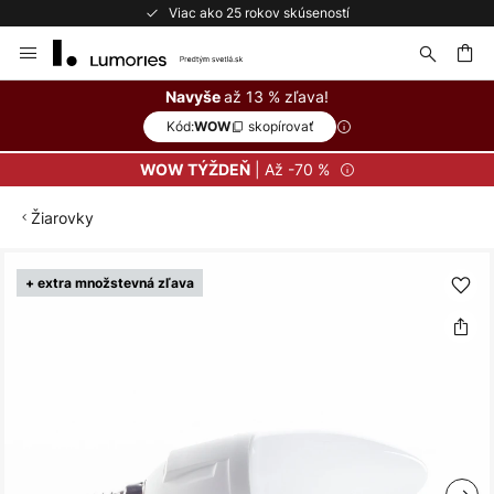
Viac ako 25 rokov skúseností
Skip
to
Content
ať
až 13 % zľava!
Navyše
Kód:
skopírovať
WOW
| Až -70 %
WOW TÝŽDEŇ
Žiarovky
Preskočiť
+ extra množstevná zľava
na
koniec
galérie
obrázkov