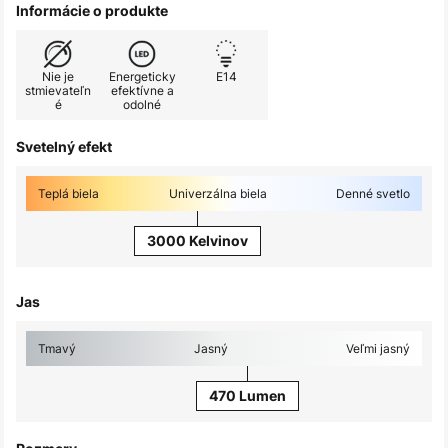
Informácie o produkte
Nie je
Energeticky
E14
stmievateľn
efektívne a
é
odolné
Svetelný efekt
Teplá biela
Univerzálna biela
Denné svetlo
3000 Kelvinov
Jas
Tmavý
Jasný
Veľmi jasný
470 Lumen