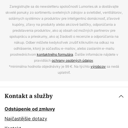
Zaregistrujte sa do newsletteru spoločnosti Lumories.sk a dostávajte
skvelé ponuky zo sortimentu svetelných zdrojov a svietidiel, ventilátorov,
solárnych systémov a produktov pre inteligentnú domácnosť, zľavové
kupóny, zľavy na produkty alebo akciové balíčky, odporúčania a
predstavenia produktov, ako aj obsah od možných partnerov pre
spoluprácu a prieskumy, ako aj žiadosti o recenzie a odporúčania na
nákup. Odber môžete kedykoľvek zrušiť kliknutím na odkaz na
odhlásenie, ktorý je súčasťou e-mailov, alebo zaslaním e-mailu
prostredníctvom
kontaktného formulára
. Ďalšie informácie nájdete v
pravidlách
ochrany osobných údajov
.
*minimálna hodnota objednávky je 99 €. Na týchto
výrobcov
sa nedá
uplatniť.
Kontakt a služby
Odstúpenie od zmluvy
Najčastějšie dotazy