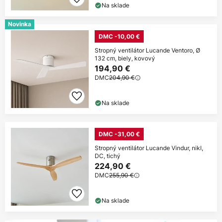
Na sklade
Novinka
DMC -10,00 €
Stropný ventilátor Lucande Ventoro, Ø
132 cm, biely, kovový
194,90 €
DMC
204,90 €
Na sklade
DMC -31,00 €
Stropný ventilátor Lucande Vindur, nikl,
DC, tichý
224,90 €
DMC
255,90 €
Na sklade