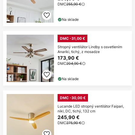
DMC
255,90 €
Na sklade
DMC -31,00 €
Stropný ventilátor Lindby s osvetlením
Anariki, tichý, z mosadze
173,90 €
DMC
204,90 €
Na sklade
DMC -30,00 €
Lucande LED stropný ventilátor Faipari,
nikl, DC, tichý, 132 cm
245,90 €
DMC
275,90 €