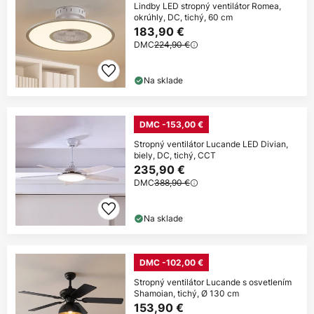
Lindby LED stropný ventilátor Romea,
okrúhly, DC, tichý, 60 cm
183,90 €
DMC
224,90 €
Na sklade
DMC -153,00 €
Stropný ventilátor Lucande LED Divian,
biely, DC, tichý, CCT
235,90 €
DMC
388,90 €
Na sklade
DMC -102,00 €
Stropný ventilátor Lucande s osvetlením
Shamoian, tichý, Ø 130 cm
153,90 €