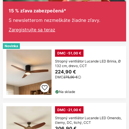
15 % zľava zabezpečená*
S newsletterom nezmeškáte žiadne zľavy.
Zaregistrujte sa teraz
Novinka
DMC -51,00 €
Stropný ventilátor Lucande LED Brinia, Ø
132 cm, drevo, CCT
224,90 €
DMC
275,90 €
Na sklade
DMC -21,00 €
Stropný ventilátor Lucande LED Omendo,
čierny, DC, tichý, CCT
306,90 €