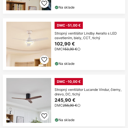
Na sklade
DMC -51,00 €
Stropný ventilátor Lindby Aerallo s LED
osvetlením, biely, CCT, tichý
102,90 €
DMC
153,90 €
Na sklade
DMC -10,00 €
Stropný ventilátor Lucande Vindur, čierny,
drevo, DC, tichý
245,90 €
DMC
255,90 €
Na sklade