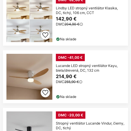
Lindby LED stropný ventilátor Klasika,
DC, tichý, 106 cm, CCT
142,90 €
DMC
204,90 €
Na sklade
DMC -41,00 €
Lucande LED stropný ventilátor Kayu,
biela/drevená, DC, 132 cm
214,90 €
DMC
255,90 €
Na sklade
DMC -20,00 €
Stropný ventilátor Lucande Vindur, čierny,
DC, tichý