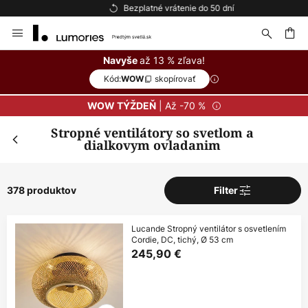
Bezplatné vrátenie do 50 dní
Skip
to
Content
ať
až 13 % zľava!
Navyše
Kód:
skopírovať
WOW
| Až -70 %
WOW TÝŽDEŇ
Stropné ventilátory so svetlom a
dialkovym ovladanim
378 produktov
Filter
Lucande Stropný ventilátor s osvetlením
Cordie, DC, tichý, Ø 53 cm
245,90 €