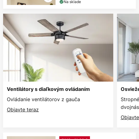
Na sklade
Ventilátory s diaľkovým ovládaním
Osvieže
Ovládanie ventilátorov z gauča
Stropné
dvojnás
Objavte teraz
Objavte