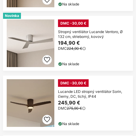
Na sklade
Novinka
DMC -30,00 €
Stropný ventilátor Lucande Ventoro, Ø
132 cm, strieborný, kovový
194,90 €
DMC
224,90 €
Na sklade
DMC -30,00 €
Lucande LED stropný ventilátor Sorin,
čierny, DC, tichý, IP44
245,90 €
DMC
275,90 €
Na sklade