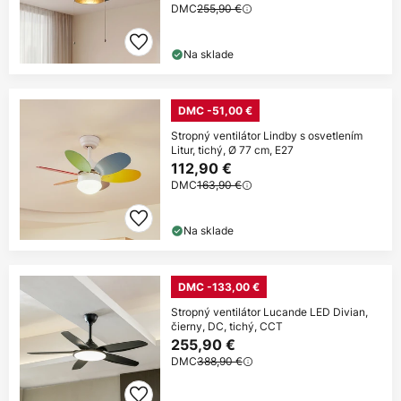
DMC
255,90 €
Na sklade
DMC -51,00 €
Stropný ventilátor Lindby s osvetlením
Litur, tichý, Ø 77 cm, E27
112,90 €
DMC
163,90 €
Na sklade
DMC -133,00 €
Stropný ventilátor Lucande LED Divian,
čierny, DC, tichý, CCT
255,90 €
DMC
388,90 €