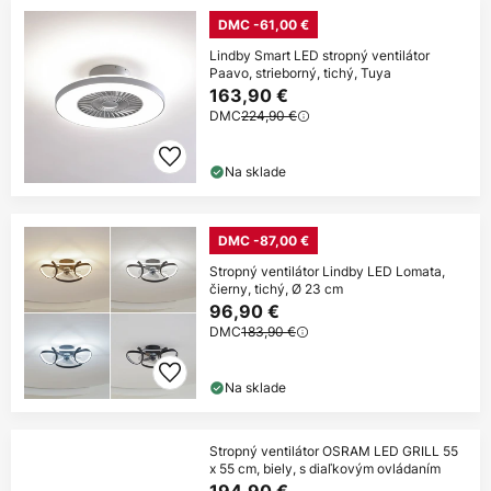
DMC -61,00 €
Lindby Smart LED stropný ventilátor
Paavo, strieborný, tichý, Tuya
163,90 €
DMC
224,90 €
Na sklade
DMC -87,00 €
Stropný ventilátor Lindby LED Lomata,
čierny, tichý, Ø 23 cm
96,90 €
DMC
183,90 €
Na sklade
Stropný ventilátor OSRAM LED GRILL 55
x 55 cm, biely, s diaľkovým ovládaním