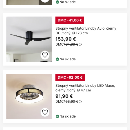
Na sklade
DMC -41,00 €
Stropný ventilátor Lindby Aulo, čierny,
DC, tichý, Ø 123 cm
153,90 €
DMC
194,90 €
Na sklade
DMC -62,00 €
Stropný ventilátor Lindby LED Mace,
čierny, tichý, Ø 47 cm
91,90 €
DMC
153,90 €
Na sklade