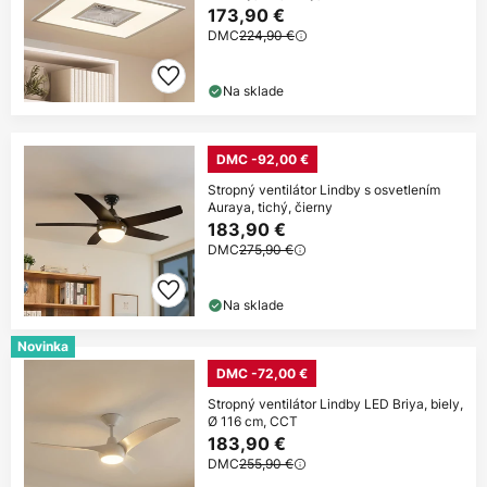
173,90 €
DMC
224,90 €
Na sklade
DMC -92,00 €
Stropný ventilátor Lindby s osvetlením
Auraya, tichý, čierny
183,90 €
DMC
275,90 €
Na sklade
Novinka
DMC -72,00 €
Stropný ventilátor Lindby LED Briya, biely,
Ø 116 cm, CCT
183,90 €
DMC
255,90 €