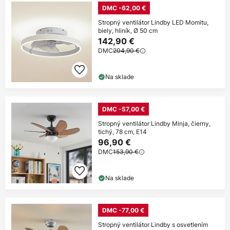
DMC -62,00 €
Stropný ventilátor Lindby LED Momitu,
biely, hliník, Ø 50 cm
142,90 €
DMC
204,90 €
Na sklade
DMC -57,00 €
Stropný ventilátor Lindby Minja, čierny,
tichý, 78 cm, E14
96,90 €
DMC
153,90 €
Na sklade
DMC -77,00 €
Stropný ventilátor Lindby s osvetlením