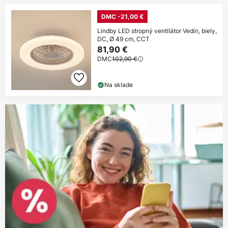
DMC -21,00 €
Lindby LED stropný ventilátor Vedin, biely,
DC, Ø 49 cm, CCT
81,90 €
DMC
102,90 €
Na sklade