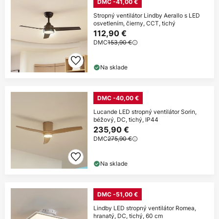
DMC -41,00 €
Stropný ventilátor Lindby Aerallo s LED
osvetlením, čierny, CCT, tichý
112,90 €
DMC
153,90 €
Na sklade
DMC -40,00 €
Lucande LED stropný ventilátor Sorin,
béžový, DC, tichý, IP44
235,90 €
DMC
275,90 €
Na sklade
DMC -51,00 €
Lindby LED stropný ventilátor Romea,
hranatý, DC, tichý, 60 cm