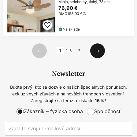
Minja, strieborný, tichý, 78 cm
76,90 €
DMC
153,90 €
Na sklade
Strana
1
2
3
...
7
Predchádzajúci
Ďalší
Newsletter
Buďte prvý, kto sa dozvie o našich špeciálnych ponukách,
exkluzívnych zľavách a najnovších trendoch v osvetlení.
Zaregistrujte sa teraz a získajte
15
%*
Zákazník – fyzická osoba
Spoločnosť