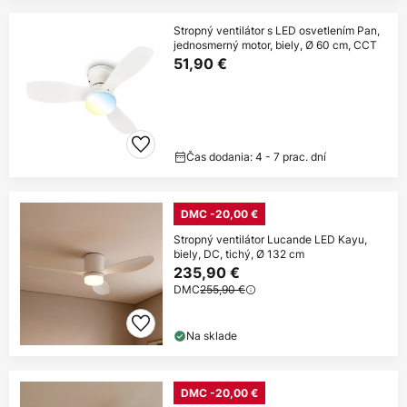
Stropný ventilátor s LED osvetlením Pan,
jednosmerný motor, biely, Ø 60 cm, CCT
51,90 €
Čas dodania: 4 - 7 prac. dní
DMC -20,00 €
Stropný ventilátor Lucande LED Kayu,
biely, DC, tichý, Ø 132 cm
235,90 €
DMC
255,90 €
Na sklade
DMC -20,00 €