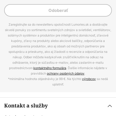
Odoberať
Zaregistrujte sa do newsletteru spoločnosti Lumories.sk a dostávajte
skvelé ponuky zo sortimentu svetelných zdrojov a svietidiel, ventilátorov,
solárnych systémov a produktov pre inteligentnú domácnosť, zľavové
kupóny, zľavy na produkty alebo akciové balíčky, odporúčania a
predstavenia produktov, ako aj obsah od možných partnerov pre
spoluprácu a prieskumy, ako aj žiadosti o recenzie a odporúčania na
nákup. Odber môžete kedykoľvek zrušiť kliknutím na odkaz na
odhlásenie, ktorý je súčasťou e-mailov, alebo zaslaním e-mailu
prostredníctvom
kontaktného formulára
. Ďalšie informácie nájdete v
pravidlách
ochrany osobných údajov
.
*minimálna hodnota objednávky je 99 €. Na týchto
výrobcov
sa nedá
uplatniť.
Kontakt a služby