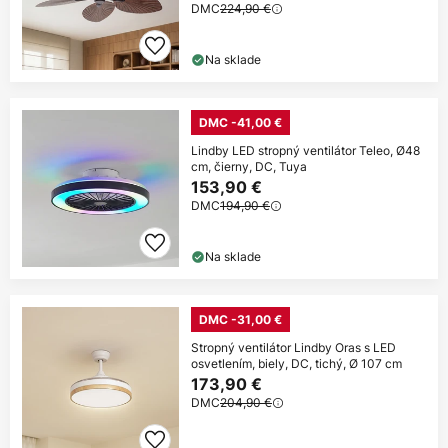
DMC
224,90 €
Na sklade
DMC -41,00 €
Lindby LED stropný ventilátor Teleo, Ø48
cm, čierny, DC, Tuya
153,90 €
DMC
194,90 €
Na sklade
DMC -31,00 €
Stropný ventilátor Lindby Oras s LED
osvetlením, biely, DC, tichý, Ø 107 cm
173,90 €
DMC
204,90 €