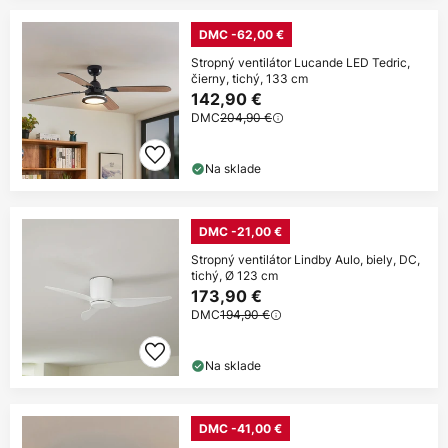
DMC -62,00 €
Stropný ventilátor Lucande LED Tedric,
čierny, tichý, 133 cm
142,90 €
DMC
204,90 €
Na sklade
DMC -21,00 €
Stropný ventilátor Lindby Aulo, biely, DC,
tichý, Ø 123 cm
173,90 €
DMC
194,90 €
Na sklade
DMC -41,00 €