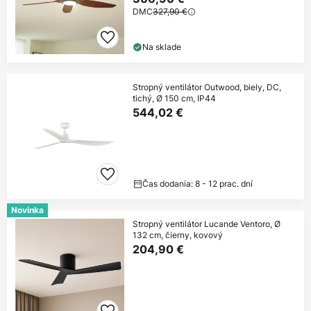
DMC
327,90 €
Na sklade
Stropný ventilátor Outwood, biely, DC,
tichý, Ø 150 cm, IP44
544,02 €
Čas dodania: 8 - 12 prac. dní
Novinka
Stropný ventilátor Lucande Ventoro, Ø
132 cm, čierny, kovový
204,90 €