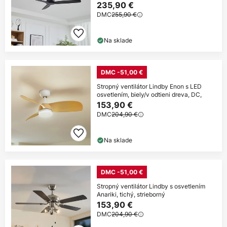
235,90 €
DMC
255,90 €
Na sklade
DMC -51,00 €
Stropný ventilátor Lindby Enon s LED
osvetlením, biely/v odtieni dreva, DC,
153,90 €
DMC
204,90 €
Na sklade
DMC -51,00 €
Stropný ventilátor Lindby s osvetlením
Anariki, tichý, strieborný
153,90 €
DMC
204,90 €