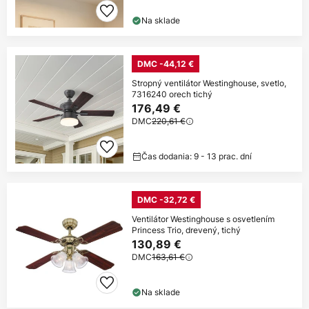
Na sklade
DMC -44,12 €
Stropný ventilátor Westinghouse, svetlo,
7316240 orech tichý
176,49 €
DMC
220,61 €
Čas dodania: 9 - 13 prac. dní
DMC -32,72 €
Ventilátor Westinghouse s osvetlením
Princess Trio, drevený, tichý
130,89 €
DMC
163,61 €
Na sklade