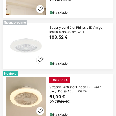
Na sklade
Sponzorované
Stropný ventilátor Philips LED Amigo,
lesklá biela, 49 cm, CCT
108,52 €
Na sklade
Novinka
DMC -32%
Stropný ventilátor Lindby LED Vedin,
biely, DC, Ø 45 cm, RGBW
61,90 €
DMC
91,90 €
Na sklade