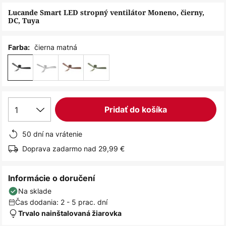
obrázkov
Lucande Smart LED stropný ventilátor Moneno, čierny,
DC, Tuya
čierna matná
Farba:
1
Pridať do košíka
50 dní na vrátenie
Doprava zadarmo nad 29,99 €
Informácie o doručení
Na sklade
Čas dodania: 2 - 5 prac. dní
Trvalo nainštalovaná žiarovka