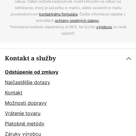
nákup. Odber môžete kedykoľvek zrušiť kliknutím na odkaz na
odhlásenie, ktorý je súčasťou e-mailov, alebo zaslaním e-mailu
prostredníctvom
kontaktného formulára
. Ďalšie informácie nájdete v
pravidlách
ochrany osobných údajov
.
*minimálna hodnota objednávky je 99 €. Na týchto
výrobcov
sa nedá
uplatniť.
Kontakt a služby
Odstúpenie od zmluvy
Najčastějšie dotazy
Kontakt
Možnosti dopravy
Vrátenie tovaru
Platobné metódy
Záruky výrobcu