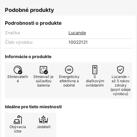
Podobné produkty
Podrobnosti o produkte
Značka
Lucande
Číslo výrobku:
10022121
Informácie o produkte
Stmievateľn
Stmievač je
Energeticky
S
Lucande –
é
súčasťou
efektívne a
diaľkovým
až 5 rokov
balenia
odolné
ovládaním
záruky
(pozri údaje
výrobcu)
Ideálne pre tieto miestnosti
Obývacia
Jedáleň
izba