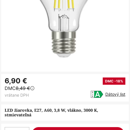
Preskočiť
6,90 €
na
DMC -18%
DMC
8,49 €
začiatok
Dátový list
vrátane DPH
galérie
obrázkov
LED žiarovka, E27, A60, 3,8 W, vlákno, 3000 K,
stmievateľná