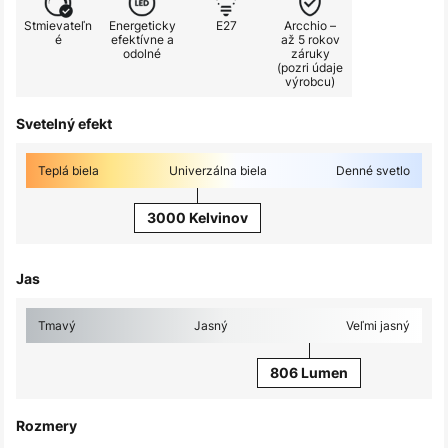
Stmievateľn
Energeticky
E27
Arcchio –
é
efektívne a
až 5 rokov
odolné
záruky
(pozri údaje
výrobcu)
Svetelný efekt
Teplá biela
Univerzálna biela
Denné svetlo
3000 Kelvinov
Jas
Tmavý
Jasný
Veľmi jasný
806 Lumen
Rozmery