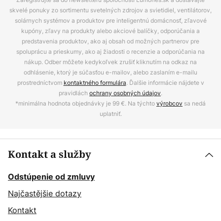
skvelé ponuky zo sortimentu svetelných zdrojov a svietidiel, ventilátorov,
solárnych systémov a produktov pre inteligentnú domácnosť, zľavové
kupóny, zľavy na produkty alebo akciové balíčky, odporúčania a
predstavenia produktov, ako aj obsah od možných partnerov pre
spoluprácu a prieskumy, ako aj žiadosti o recenzie a odporúčania na
nákup. Odber môžete kedykoľvek zrušiť kliknutím na odkaz na
odhlásenie, ktorý je súčasťou e-mailov, alebo zaslaním e-mailu
prostredníctvom
kontaktného formulára
. Ďalšie informácie nájdete v
pravidlách
ochrany osobných údajov
.
*minimálna hodnota objednávky je 99 €. Na týchto
výrobcov
sa nedá
uplatniť.
Kontakt a služby
Odstúpenie od zmluvy
Najčastějšie dotazy
Kontakt