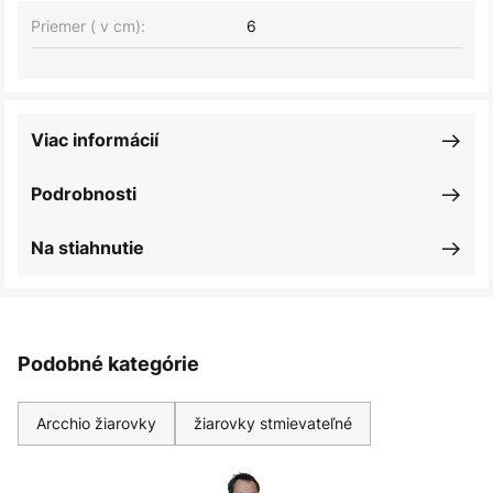
Priemer ( v cm):
6
Viac informácií
Podrobnosti
Na stiahnutie
Podobné kategórie
Arcchio žiarovky
žiarovky stmievateľné