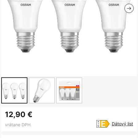
Preskočiť
12,90 €
na
začiatok
Dátový list
vrátane DPH
galérie