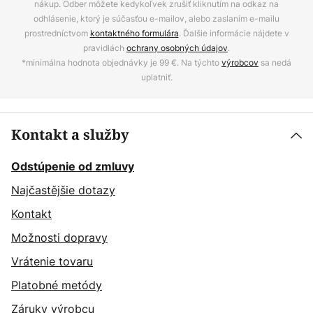
nákup. Odber môžete kedykoľvek zrušiť kliknutím na odkaz na
odhlásenie, ktorý je súčasťou e-mailov, alebo zaslaním e-mailu
prostredníctvom
kontaktného formulára
. Ďalšie informácie nájdete v
pravidlách
ochrany osobných údajov
.
*minimálna hodnota objednávky je 99 €. Na týchto
výrobcov
sa nedá
uplatniť.
Kontakt a služby
Odstúpenie od zmluvy
Najčastějšie dotazy
Kontakt
Možnosti dopravy
Vrátenie tovaru
Platobné metódy
Záruky výrobcu