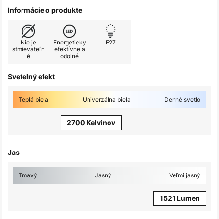
Informácie o produkte
Nie je
Energeticky
E27
stmievateľn
efektívne a
é
odolné
Svetelný efekt
Teplá biela
Univerzálna biela
Denné svetlo
2700 Kelvinov
Jas
Tmavý
Jasný
Veľmi jasný
1521 Lumen