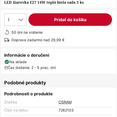
obrázkov
LED žiarovka E27 14W teplá biela sada 3 ks
1
Pridať do košíka
50 dní na vrátenie
Doprava zadarmo nad 29,99 €
Informácie o doručení
Na sklade
Čas dodania: 2 - 5 prac. dní
Podobné produkty
Podrobnosti o produkte
Značka
OSRAM
Číslo výrobku:
7262103