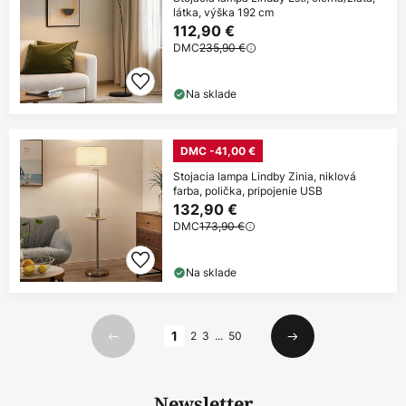
látka, výška 192 cm
112,90 €
DMC
235,90 €
Na sklade
DMC -41,00 €
Stojacia lampa Lindby Zinia, niklová
farba, polička, pripojenie USB
132,90 €
DMC
173,90 €
Na sklade
Strana
1
2
3
...
50
Predchádzajúci
Ďalší
Newsletter