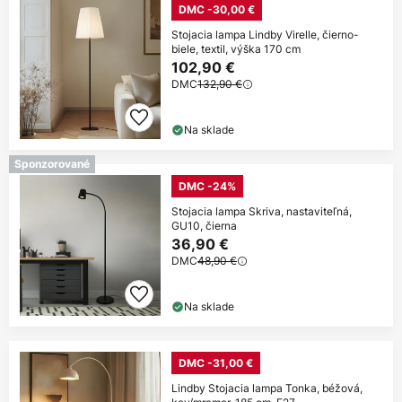
DMC -30,00 €
Stojacia lampa Lindby Virelle, čierno-
biele, textil, výška 170 cm
102,90 €
DMC
132,90 €
Na sklade
Sponzorované
DMC -24%
Stojacia lampa Skriva, nastaviteľná,
GU10, čierna
36,90 €
DMC
48,90 €
Na sklade
DMC -31,00 €
Lindby Stojacia lampa Tonka, béžová,