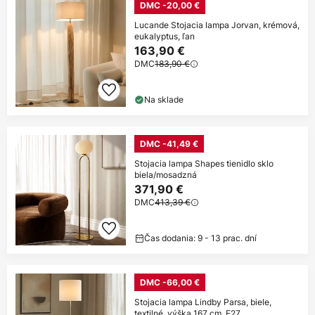
DMC -20,00 €
Lucande Stojacia lampa Jorvan, krémová,
eukalyptus, ľan
163,90 €
DMC
183,90 €
Na sklade
DMC -41,49 €
Stojacia lampa Shapes tienidlo sklo
biela/mosadzná
371,90 €
DMC
413,39 €
Čas dodania: 9 - 13 prac. dní
DMC -66,00 €
Stojacia lampa Lindby Parsa, biele,
textilné, výška 167 cm, E27