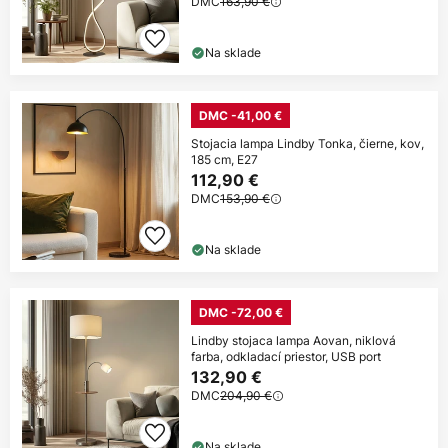
DMC
163,90 €
Na sklade
DMC -41,00 €
Stojacia lampa Lindby Tonka, čierne, kov,
185 cm, E27
112,90 €
DMC
153,90 €
Na sklade
DMC -72,00 €
Lindby stojaca lampa Aovan, niklová
farba, odkladací priestor, USB port
132,90 €
DMC
204,90 €
Na sklade