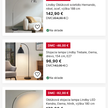
Lindby Oblúkové svietidlo Hernando,
nikel, oceľ, výška 188 cm
142,90 €
DMC
204,90 €
Na sklade
DMC -46,00 €
Stojacia lampa Lindby Trebale, čierna,
drevo, 154 cm, E27
96,90 €
DMC
142,90 €
Na sklade
DMC -82,00 €
Oblúková stojacia lampa Lindby LED
Kendra, čierna, hliník, výška 180 cm