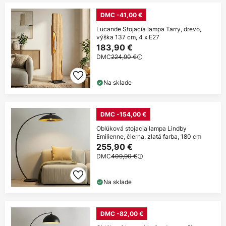
DMC -41,00 €
Lucande Stojacia lampa Tarry, drevo,
výška 137 cm, 4 x E27
183,90 €
DMC
224,90 €
Na sklade
DMC -154,00 €
Oblúková stojacia lampa Lindby
Emilienne, čierna, zlatá farba, 180 cm
255,90 €
DMC
409,90 €
Na sklade
DMC -82,00 €