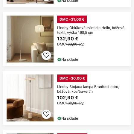
Na sklade
DMC -31,00 €
Lindby Oblúkové svietidlo Helin, béžové,
textil, výška 198,5 cm
132,90 €
DMC
163,90 €
Na sklade
DMC -30,00 €
Lindby Stojaca lampa Branford, retro,
béžová, kov/travertín
102,90 €
DMC
132,90 €
Na sklade