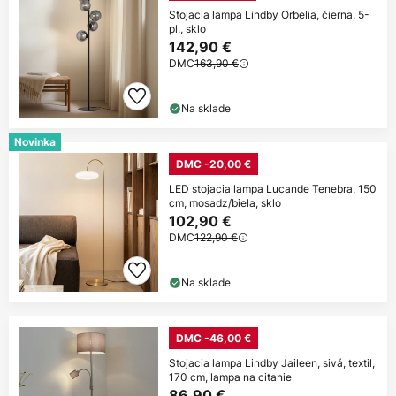
Stojacia lampa Lindby Orbelia, čierna, 5-
pl., sklo
142,90 €
DMC
163,90 €
Na sklade
Novinka
DMC -20,00 €
LED stojacia lampa Lucande Tenebra, 150
cm, mosadz/biela, sklo
102,90 €
DMC
122,90 €
Na sklade
DMC -46,00 €
Stojacia lampa Lindby Jaileen, sivá, textil,
170 cm, lampa na citanie
86,90 €