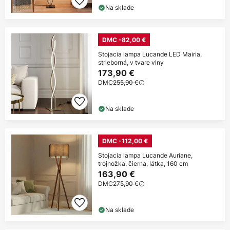
Na sklade
DMC -82,00 €
Stojacia lampa Lucande LED Mairia,
strieborná, v tvare vlny
173,90 €
DMC
255,90 €
Na sklade
DMC -112,00 €
Stojacia lampa Lucande Auriane,
trojnožka, čierna, látka, 160 cm
163,90 €
DMC
275,90 €
Na sklade