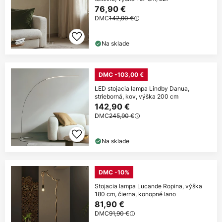
76,90 €
DMC
142,90 €
Na sklade
DMC -103,00 €
LED stojacia lampa Lindby Danua,
strieborná, kov, výška 200 cm
142,90 €
DMC
245,90 €
Na sklade
DMC -10%
Stojacia lampa Lucande Ropina, výška
180 cm, čierna, konopné lano
81,90 €
DMC
91,90 €