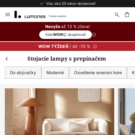
Bezplatné vrátenie do 50 dní
Skip
to
Content
ať
až 13 % zľava!
Navyše
Kód:
skopírovať
WOW
| Až -70 %
WOW TÝŽDEŇ
Stojacie lampy s prepínačem
Do obývačky
Moderné
Osvetlenie smerom hore
K