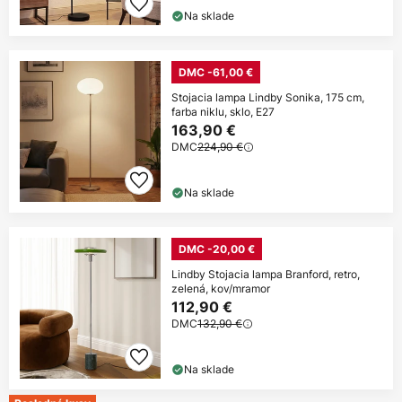
Na sklade
DMC -61,00 €
Stojacia lampa Lindby Sonika, 175 cm,
farba niklu, sklo, E27
163,90 €
DMC
224,90 €
Na sklade
DMC -20,00 €
Lindby Stojacia lampa Branford, retro,
zelená, kov/mramor
112,90 €
DMC
132,90 €
Na sklade