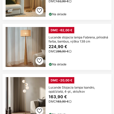
DMC
132,90 €
Na sklade
DMC -62,00 €
Lucande stojacia lampa Fabrena, prírodná
farba, bambus, výška 138 cm
224,90 €
DMC
286,90 €
Na sklade
DMC -20,00 €
Lucande Stojacia lampa Isandro,
opál/zlatá, 4-pl., sklo/kov
163,90 €
DMC
183,90 €