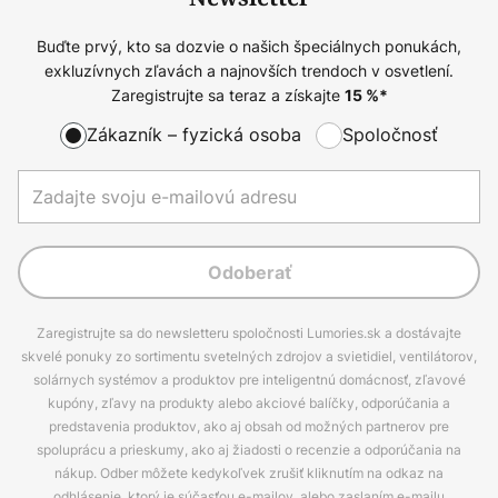
Buďte prvý, kto sa dozvie o našich špeciálnych ponukách,
exkluzívnych zľavách a najnovších trendoch v osvetlení.
Zaregistrujte sa teraz a získajte
15
%*
Zákazník – fyzická osoba
Spoločnosť
Odoberať
Zaregistrujte sa do newsletteru spoločnosti Lumories.sk a dostávajte
skvelé ponuky zo sortimentu svetelných zdrojov a svietidiel, ventilátorov,
solárnych systémov a produktov pre inteligentnú domácnosť, zľavové
kupóny, zľavy na produkty alebo akciové balíčky, odporúčania a
predstavenia produktov, ako aj obsah od možných partnerov pre
spoluprácu a prieskumy, ako aj žiadosti o recenzie a odporúčania na
nákup. Odber môžete kedykoľvek zrušiť kliknutím na odkaz na
odhlásenie, ktorý je súčasťou e-mailov, alebo zaslaním e-mailu