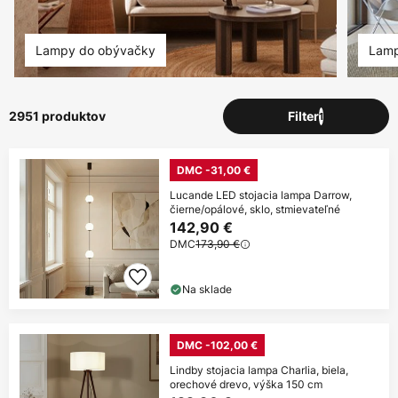
Lampy do obývačky
Lamp
2951 produktov
Filter
1
DMC -31,00 €
Lucande LED stojacia lampa Darrow,
čierne/opálové, sklo, stmievateľné
142,90 €
DMC
173,90 €
Na sklade
DMC -102,00 €
Lindby stojacia lampa Charlia, biela,
orechové drevo, výška 150 cm