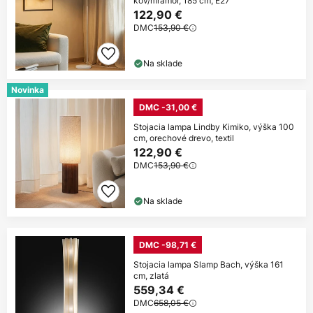
kov/mramor, 185 cm, E27
122,90 €
DMC
153,90 €
Na sklade
Novinka
DMC -31,00 €
Stojacia lampa Lindby Kimiko, výška 100
cm, orechové drevo, textil
122,90 €
DMC
153,90 €
Na sklade
DMC -98,71 €
Stojacia lampa Slamp Bach, výška 161
cm, zlatá
559,34 €
DMC
658,05 €