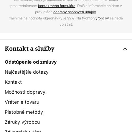
prostredníctvom
kontaktného formulára
. Ďalšie informácie nájdete v
pravidlách
ochrany osobných údajov
.
*minimálna hodnota objednávky je 99 €. Na týchto
výrobcov
sa nedá
uplatniť.
Kontakt a služby
Odstúpenie od zmluvy
Najčastějšie dotazy
Kontakt
Možnosti dopravy
Vrátenie tovaru
Platobné metódy
Záruky výrobcu
Zákaznícky účet