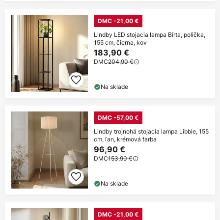
DMC -21,00 €
Lindby LED stojacia lampa Birta, polička,
155 cm, čierna, kov
183,90 €
DMC
204,90 €
Na sklade
DMC -57,00 €
Lindby trojnohá stojacia lampa Libbie, 155
cm, ľan, krémová farba
96,90 €
DMC
153,90 €
Na sklade
DMC -21,00 €