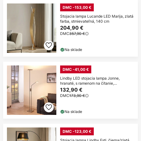
DMC -153,00 €
Stojacia lampa Lucande LED Marija, zlatá
farba, stmievateľná, 140 cm
204,90 €
DMC
357,90 €
Na sklade
DMC -41,00 €
Lindby LED stojacia lampa Jonne,
hranaté, s ramenom na čítanie,
stmievateľné,
132,90 €
DMC
173,90 €
Na sklade
DMC -123,00 €
Stojacia lampa Lindby Esti, čierna/zlatá,