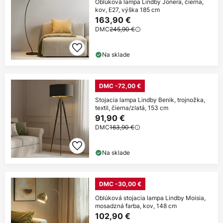
Oblúková lampa Lindby Jonera, čierna,
kov, E27, výška 185 cm
163,90 €
DMC
245,90 €
Na sklade
DMC -72,00 €
Stojacia lampa Lindby Benik, trojnožka,
textil, čierna/zlatá, 153 cm
91,90 €
DMC
163,90 €
Na sklade
DMC -30,00 €
Oblúková stojacia lampa Lindby Moisia,
mosadzná farba, kov, 148 cm
102,90 €