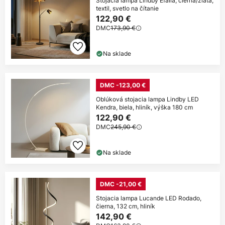
Stojacia lampa Lindby Efalia, čierna/zlatá,
textil, svetlo na čítanie
122,90 €
DMC
173,90 €
Na sklade
DMC -123,00 €
Oblúková stojacia lampa Lindby LED
Kendra, biela, hliník, výška 180 cm
122,90 €
DMC
245,90 €
Na sklade
DMC -21,00 €
Stojacia lampa Lucande LED Rodado,
čierna, 132 cm, hliník
142,90 €