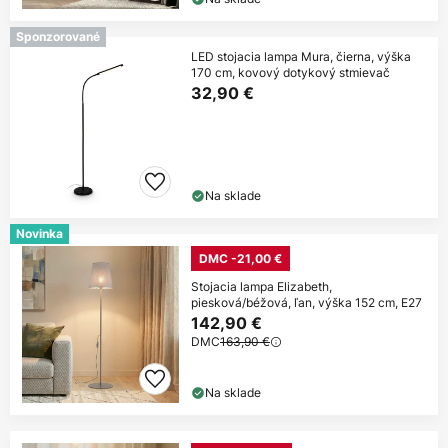
Sponzorované
LED stojacia lampa Mura, čierna, výška
170 cm, kovový dotykový stmievač
32,90 €
Na sklade
Novinka
DMC -21,00 €
Stojacia lampa Elizabeth,
piesková/béžová, ľan, výška 152 cm, E27
142,90 €
DMC
163,90 €
Na sklade