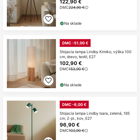
122,90 €
DMC
224,90 €
Na sklade
DMC -51,00 €
Stojacia lampa Lindby Kimiko, výška 100
cm, drevo, textil, E27
102,90 €
DMC
153,90 €
Na sklade
DMC -6,00 €
Stojacia lampa Lindby Isara, zelená, 165
cm, 2-pl., kov, E27
96,90 €
DMC
102,90 €