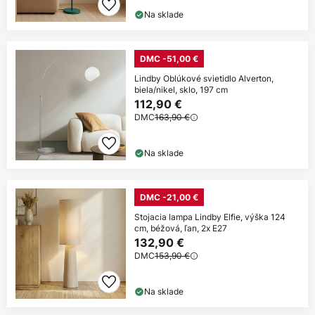
Na sklade
DMC -51,00 €
Lindby Oblúkové svietidlo Alverton,
biela/nikel, sklo, 197 cm
112,90 €
DMC
163,90 €
Na sklade
DMC -21,00 €
Stojacia lampa Lindby Elfie, výška 124
cm, béžová, ľan, 2x E27
132,90 €
DMC
153,90 €
Na sklade