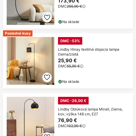
173,90 €
DMC
255,90 €
Na sklade
Posledné kusy
DMC -53%
Lindby Hinay textilná stojacia lampa
čierna/zlatá
25,90 €
DMC
55,90 €
Na sklade
DMC -26,00 €
Lindby Oblúková lampa Minali, čierna,
kov, výška 148 cm, E27
76,90 €
DMC
102,90 €