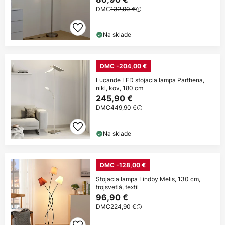
DMC
132,90 €
Na sklade
DMC -204,00 €
Lucande LED stojacia lampa Parthena,
nikl, kov, 180 cm
245,90 €
DMC
449,90 €
Na sklade
DMC -128,00 €
Stojacia lampa Lindby Melis, 130 cm,
trojsvetlá, textil
96,90 €
DMC
224,90 €