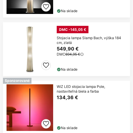
Na sklade
DMC -145,05 €
Stojacia lampa Slamp Bach, výška 184
cm, zlatá
549,90 €
DMC
694,95 €
Na sklade
Sponzorované
WiZ LED stojacia lampa Pole,
nastaviteľná biela a farba
134,36 €
Na sklade