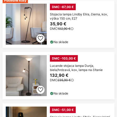
Posledné kusy
DMC -67,00 €
Stojacia lampa Lindby Elira, čierna, kov,
výška 150 cm, E27
35,90 €
DMC
102,90 €
Na sklade
DMC -103,00 €
Lucande stojaca lampa Dunja,
biela/hrdzavá, kov, lampa na čítanie
132,90 €
DMC
235,90 €
Na sklade
DMC -51,00 €