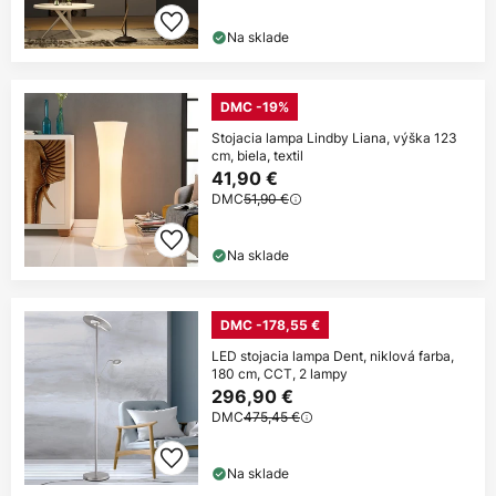
Na sklade
DMC -19%
Stojacia lampa Lindby Liana, výška 123
cm, biela, textil
41,90 €
DMC
51,90 €
Na sklade
DMC -178,55 €
LED stojacia lampa Dent, niklová farba,
180 cm, CCT, 2 lampy
296,90 €
DMC
475,45 €
Na sklade