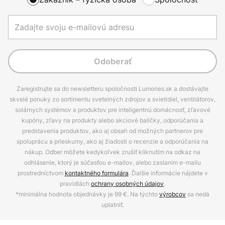
Odoberať
Zaregistrujte sa do newsletteru spoločnosti Lumories.sk a dostávajte
skvelé ponuky zo sortimentu svetelných zdrojov a svietidiel, ventilátorov,
solárnych systémov a produktov pre inteligentnú domácnosť, zľavové
kupóny, zľavy na produkty alebo akciové balíčky, odporúčania a
predstavenia produktov, ako aj obsah od možných partnerov pre
spoluprácu a prieskumy, ako aj žiadosti o recenzie a odporúčania na
nákup. Odber môžete kedykoľvek zrušiť kliknutím na odkaz na
odhlásenie, ktorý je súčasťou e-mailov, alebo zaslaním e-mailu
prostredníctvom
kontaktného formulára
. Ďalšie informácie nájdete v
pravidlách
ochrany osobných údajov
.
*minimálna hodnota objednávky je 99 €. Na týchto
výrobcov
sa nedá
uplatniť.