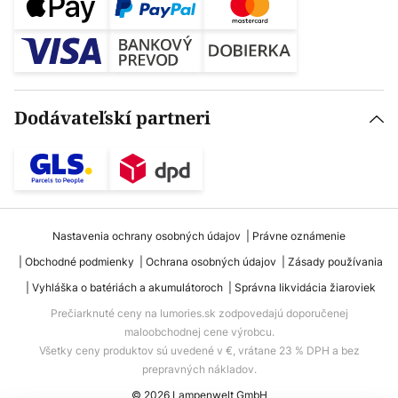
Dodávateľskí partneri
Nastavenia ochrany osobných údajov
Právne oznámenie
Obchodné podmienky
Ochrana osobných údajov
Zásady používania
Vyhláška o batériách a akumulátoroch
Správna likvidácia žiaroviek
Prečiarknuté ceny na lumories.sk zodpovedajú doporučenej
maloobchodnej cene výrobcu.
Všetky ceny produktov sú uvedené v €, vrátane 23 % DPH a bez
prepravných nákladov.
© 2026 Lampenwelt GmbH