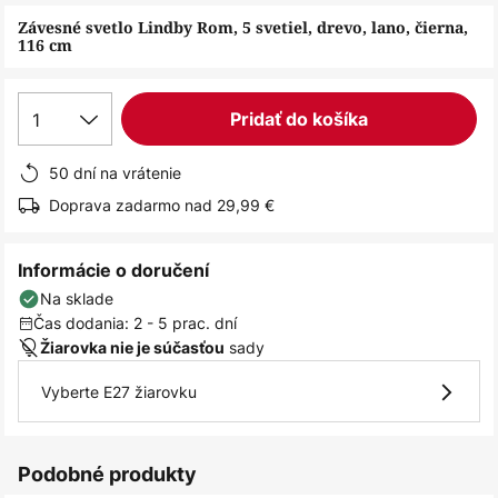
obrázkov
Závesné svetlo Lindby Rom, 5 svetiel, drevo, lano, čierna,
116 cm
1
Pridať do košíka
50 dní na vrátenie
Doprava zadarmo nad 29,99 €
Informácie o doručení
Na sklade
Čas dodania: 2 - 5 prac. dní
sady
Žiarovka nie je súčasťou
Vyberte E27 žiarovku
Podobné produkty