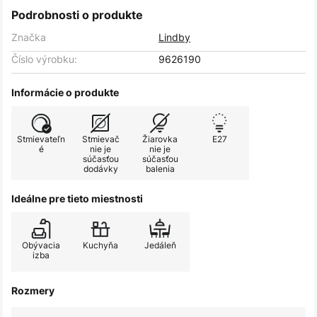
Podrobnosti o produkte
Značka
Lindby
Číslo výrobku:
9626190
Informácie o produkte
Stmievateľn
Stmievač
Žiarovka
E27
é
nie je
nie je
súčasťou
súčasťou
dodávky
balenia
Ideálne pre tieto miestnosti
Obývacia
Kuchyňa
Jedáleň
izba
Rozmery