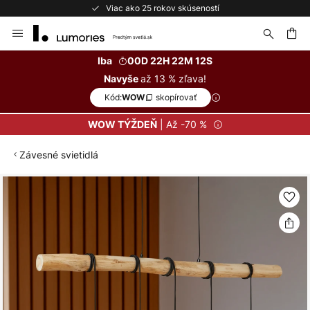
Viac ako 25 rokov skúseností
Skip
to
Content
ať
Iba
00D 22H 22M 12S
až 13 % zľava!
Navyše
Kód:
skopírovať
WOW
| Až -70 %
WOW TÝŽDEŇ
Závesné svietidlá
Preskočiť
na
koniec
galérie
obrázkov