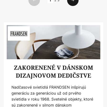
1
2
3
Predchádzajúci
Ďalší
ZAKORENENÉ V DÁNSKOM
DIZAJNOVOM DEDIČSTVE
Nadčasové svietidlá FRANDSEN inšpirujú
generáciu za generáciou už od prvého
svietidla v roku 1968. Svetelné objekty, ktoré
sú zakorenené v silnom dánskom