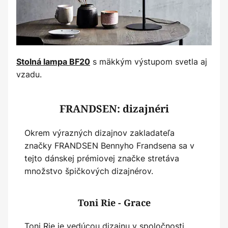
s mäkkým výstupom svetla aj
Stolná lampa BF20
vzadu.
FRANDSEN: dizajnéri
Okrem výrazných dizajnov zakladateľa
značky FRANDSEN Bennyho Frandsena sa v
tejto dánskej prémiovej značke stretáva
množstvo špičkových dizajnérov.
Toni Rie - Grace
Toni Rie je vedúcou dizajnu v spoločnosti