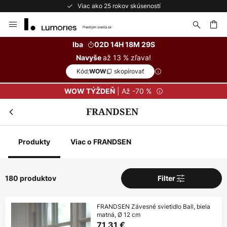
Bezplatné vrátenie do 50 dní
Skip
to
Content
ať
Iba
02D 14H 18M 27S
až 13 % zľava!
Navyše
Kód:
skopírovať
WOW
| Až -70 %
WOW TÝŽDEŇ
FRANDSEN
Produkty
Viac o FRANDSEN
180 produktov
Filter
FRANDSEN Závesné svietidlo Ball, biela
matná, Ø 12 cm
71,31 €