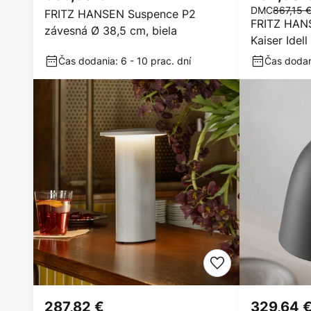
DMC
867,15 
FRITZ HANSEN Suspence P2
FRITZ HAN
závesná Ø 38,5 cm, biela
Kaiser Idel
Čas dodania: 6 - 10 prac. dní
Čas dodani
287,82 €
329,64 