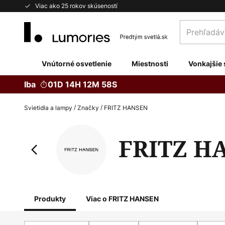
Skip
Viac ako 25 rokov skúseností
to
Prehľadávaj
Content
obchod
tu...
Vnútorné osvetlenie
Miestnosti
Vonkajšie 
Iba
01D 14H 12M 57S
Svietidla a lampy
Značky
FRITZ HANSEN
FRITZ H
Produkty
Viac o FRITZ HANSEN