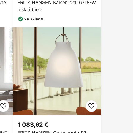
sné
FRITZ HANSEN Kaiser Idell 6718-W
lesklá biela
Na sklade
1 083,62 €
56-T
FRITZ HANSEN Caravaggio P3