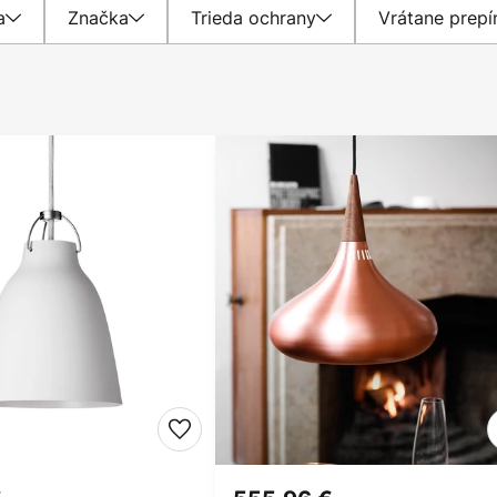
a
Značka
Trieda ochrany
Vrátane prepí