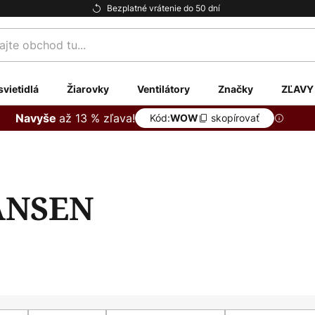
Bezplatné vrátenie do 50 dní
te
svietidlá
Žiarovky
Ventilátory
Značky
ZĽAVY
až 13 % zľava!
Navyše
Kód:
skopírovať
WOW
ANSEN