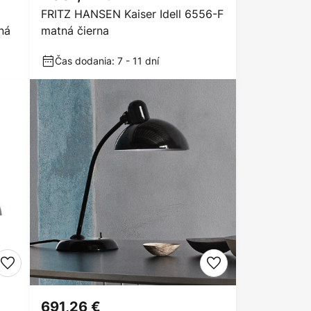
FRITZ HANSEN Kaiser Idell 6556-F
tná
matná čierna
Čas dodania: 7 - 11 dní
691,26 €