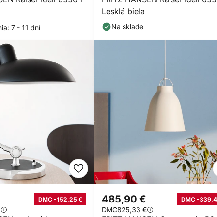
Lesklá biela
Na sklade
a: 7 - 11 dní
€
485,90 €
DMC -152,25 €
DMC -339,4
€
DMC
825,33 €