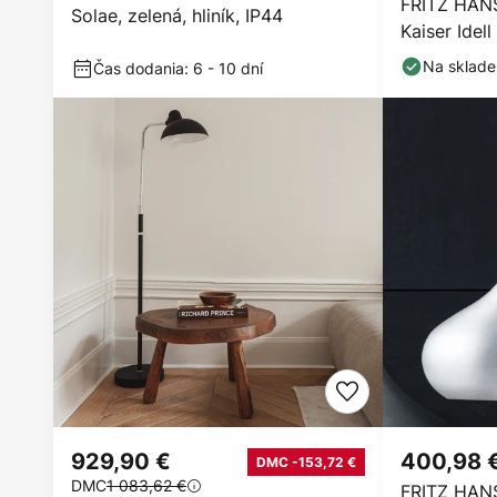
FRITZ HAN
Solae, zelená, hliník, IP44
Kaiser Idell
čierna/chr
Na sklade
Čas dodania: 6 - 10 dní
929,90 €
400,98 
DMC -153,72 €
DMC
1 083,62 €
FRITZ HANS