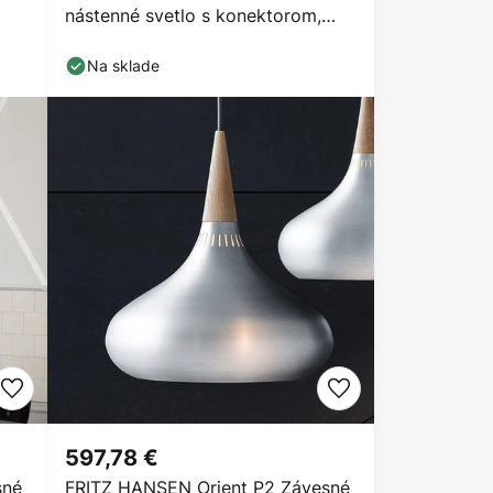
nástenné svetlo s konektorom,
sivá
Na sklade
597,78 €
sné
FRITZ HANSEN Orient P2 Závesné