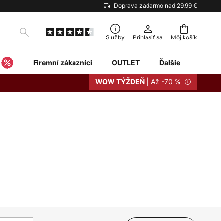
Doprava zadarmo nad 29,99 €
Hľadať
Služby
Prihlásiť sa
Môj košík
Firemní zákazníci
OUTLET
Ďalšie
| Až -70 %
WOW TÝŽDEŇ