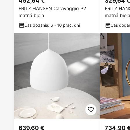
452,64 €
329,64 
FRITZ HANSEN Caravaggio P2
FRITZ HAN
matná biela
matná biel
Čas dodania: 6 - 10 prac. dní
Čas dodani
639,60 €
734,90 