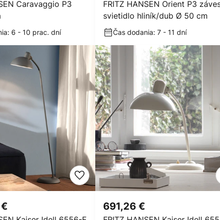
SEN Caravaggio P3
FRITZ HANSEN Orient P3 záve
a
svietidlo hliník/dub Ø 50 cm
a: 6 - 10 prac. dní
Čas dodania: 7 - 11 dní
 €
691,26 €
EN Kaiser Idell 6556-F
FRITZ HANSEN Kaiser Idell 65