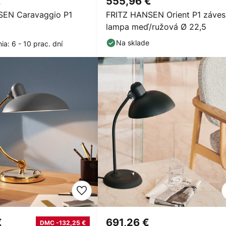
€
555,96 €
SEN Caravaggio P1
FRITZ HANSEN Orient P1 záves
a
lampa meď/ružová Ø 22,5
Na sklade
a: 6 - 10 prac. dní
€
691,26 €
DMC -132,25 €