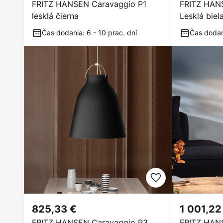
FRITZ HANSEN Caravaggio P1
FRITZ HAN
lesklá čierna
Lesklá biel
Čas dodania: 6 - 10 prac. dní
Čas dodani
825,33 €
1 001,22
FRITZ HANSEN Caravaggio P3
FRITZ HANS