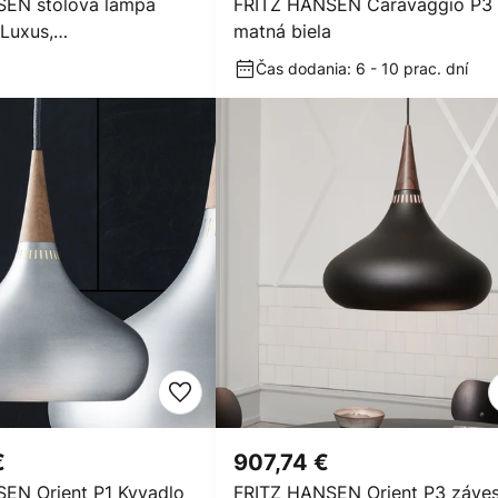
SEN stolová lampa
FRITZ HANSEN Caravaggio P3
 Luxus,
matná biela
ómová
Čas dodania: 6 - 10 prac. dní
€
907,74 €
EN Orient P1 Kyvadlo
FRITZ HANSEN Orient P3 záve