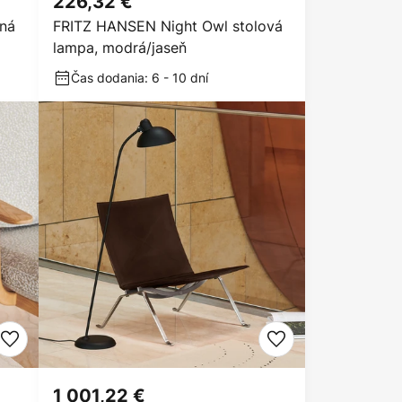
226,32 €
ná
FRITZ HANSEN Night Owl stolová
lampa, modrá/jaseň
Čas dodania: 6 - 10 dní
1 001,22 €