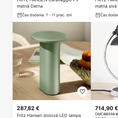
matná čierna
matná sivá
Čas dodania: 7 - 11 prac. dní
Čas dodani
287,82 €
714,90 
DMC
867,15 
Fritz Hansen stolová LED lampa