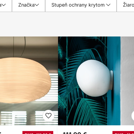
a
Značka
Stupeň ochrany krytom
Žiar