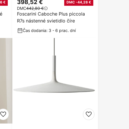
398,52 €
6 €
DMC -44,28 €
DMC
442,80 €
né
Foscarini Caboche Plus piccola
R7s nástenné svietidlo číre
Čas dodania: 3 - 6 prac. dní