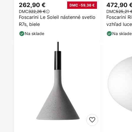
262,90 €
472,90 
DMC -59,36 €
DMC
322,26 €
DMC
525,21 
Foscarini Le Soleil nástenné svetlo
Foscarini R
R7s, biele
vzhľad luc
Na sklade
Na sklade