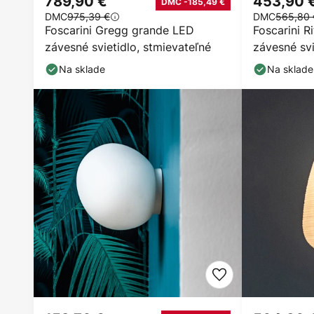
789,90 €
453,90 
DMC -185,49 €
DMC
975,39 €
DMC
565,80 
Foscarini Gregg grande LED
Foscarini R
závesné svietidlo, stmievateľné
závesné svi
Na sklade
Na sklade