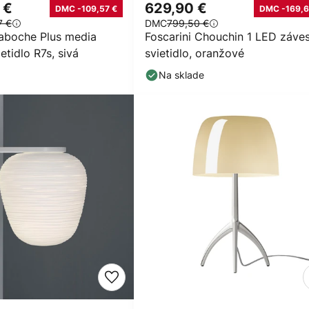
 €
629,90 €
DMC -109,57 €
DMC -169,6
7 €
DMC
799,50 €
Caboche Plus media
Foscarini Chouchin 1 LED záve
etidlo R7s, sivá
svietidlo, oranžové
Na sklade