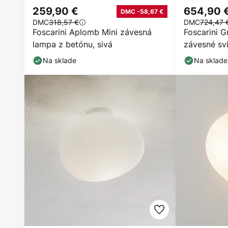
259,90 €
654,90 
DMC -58,67 €
DMC
318,57 €
DMC
724,47 
Foscarini Aplomb Mini závesná
Foscarini 
lampa z betónu, sivá
závesné svi
Na sklade
Na sklade