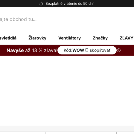
Bezplatné vrátenie do 50 dní
te
svietidlá
Žiarovky
Ventilátory
Značky
ZĽAVY
až 13 % zľava!
Navyše
Kód:
skopírovať
WOW
i