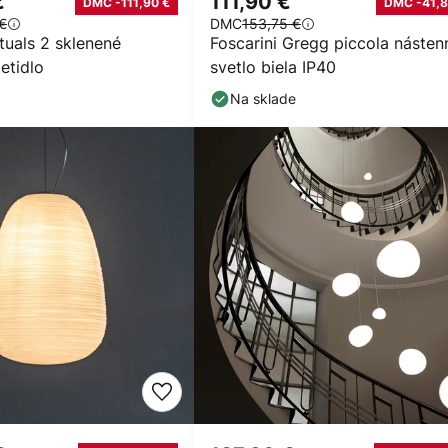
€
111,90 €
DMC -111,90 €
DMC -41,8
€
DMC
153,75 €
ituals 2 sklenené
Foscarini Gregg piccola násten
etidlo
svetlo biela IP40
Na sklade