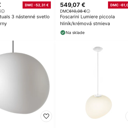
€
549,07 €
DMC -52,31 €
DMC -61,0
€
DMC
610,08 €
ituals 3 nástenné svetlo
Foscarini Lumiere piccola
erny
hliník/krémová stmieva
Na sklade