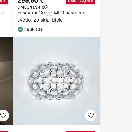
299,90 €
5 €
DMC -42,04 €
DMC
341,94 €
né
Foscarini Gregg MIDI nástenné
svetlo, zo skla, biele
Na sklade