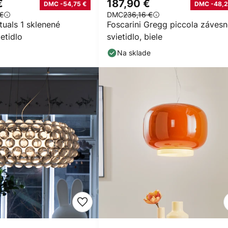
€
187,90 €
DMC -54,75 €
DMC -48,2
€
DMC
236,16 €
ituals 1 sklenené
Foscarini Gregg piccola záves
etidlo
svietidlo, biele
Na sklade