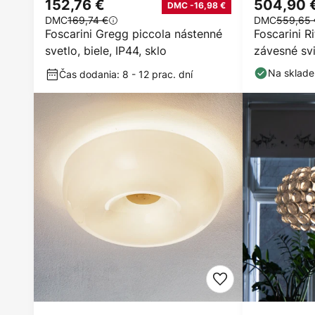
152,76 €
504,90 
DMC -16,98 €
DMC
169,74 €
DMC
559,65 
Foscarini Gregg piccola nástenné
Foscarini R
svetlo, biele, IP44, sklo
závesné svi
Na sklade
Čas dodania: 8 - 12 prac. dní