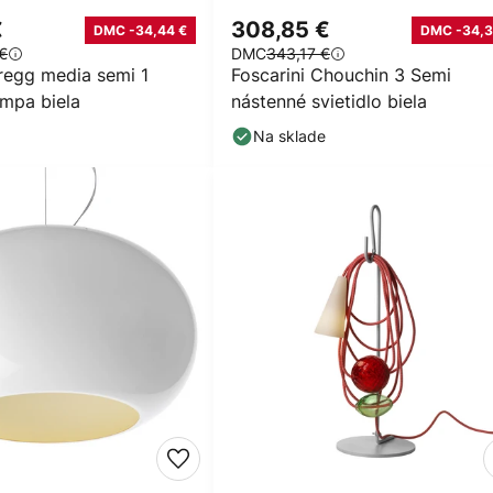
€
308,85 €
DMC -34,44 €
DMC -34,3
€
DMC
343,17 €
Gregg media semi 1
Foscarini Chouchin 3 Semi
ampa biela
nástenné svietidlo biela
Na sklade