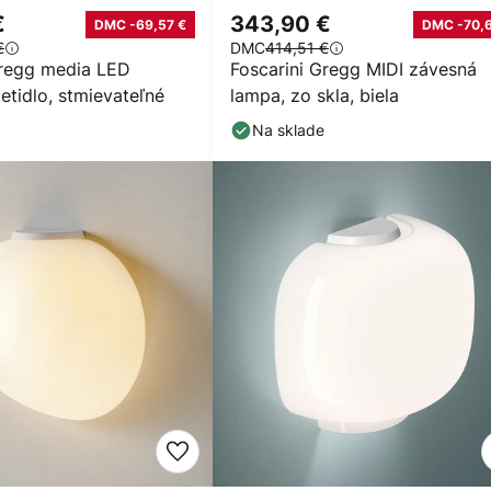
€
343,90 €
DMC -69,57 €
DMC -70,6
€
DMC
414,51 €
Gregg media LED
Foscarini Gregg MIDI závesná
etidlo, stmievateľné
lampa, zo skla, biela
Na sklade