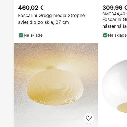
460,02 €
309,96 
DMC
344,40 
Foscarini Gregg media Stropné
Foscarini 
svietidlo zo skla, 27 cm
nástenná l
Na sklade
Na sklade