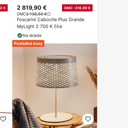
2 819,90 €
2 €
DMC -316,60 €
DMC
3 136,50 €
Foscarini Caboche Plus Grande
MyLight 2 700 K číra
Na sklade
Posledné kusy