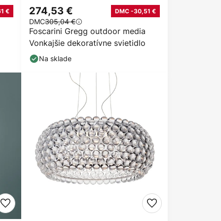
274,53 €
1 €
DMC -30,51 €
DMC
305,04 €
Foscarini Gregg outdoor media
Vonkajšie dekoratívne svietidlo
Na sklade