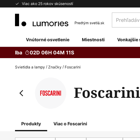
Skip
Viac ako 25 rokov skúseností
to
Prehľadávaj
Content
obchod
tu...
Vnútorné osvetlenie
Miestnosti
Vonkajšie 
Iba
02D 06H 04M 09S
Svietidla a lampy
Značky
Foscarini
Foscarin
Produkty
Viac o Foscarini