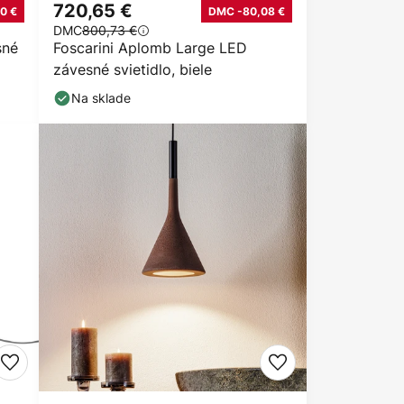
720,65 €
0 €
DMC -80,08 €
DMC
800,73 €
sné
Foscarini Aplomb Large LED
závesné svietidlo, biele
Na sklade