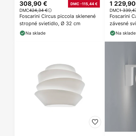
308,90 €
1 229,90
DMC -115,44 €
DMC
424,34 €
DMC
1 339,4
Foscarini Circus piccola sklenené
Foscarini 
stropné svietidlo, Ø 32 cm
závesné svi
Na sklade
Na sklade