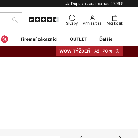
Doprava zadarmo nad 29,99 €
Hľadať
Služby
Prihlásiť sa
Môj košík
Firemní zákazníci
OUTLET
Ďalšie
| Až -70 %
WOW TÝŽDEŇ