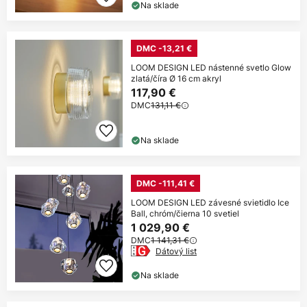
Na sklade
DMC -13,21 €
LOOM DESIGN LED nástenné svetlo Glow
zlatá/číra Ø 16 cm akryl
117,90 €
DMC
131,11 €
Na sklade
DMC -111,41 €
LOOM DESIGN LED závesné svietidlo Ice
Ball, chróm/čierna 10 svetiel
1 029,90 €
DMC
1 141,31 €
Dátový list
Na sklade