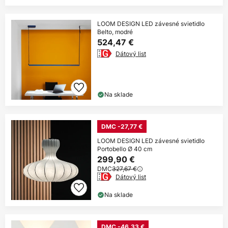
LOOM DESIGN LED závesné svietidlo
Belto, modré
524,47 €
Dátový list
Na sklade
DMC -27,77 €
LOOM DESIGN LED závesné svietidlo
Portobello Ø 40 cm
299,90 €
DMC
327,67 €
Dátový list
Na sklade
DMC -46,33 €