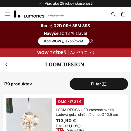
Bezplatné vrátenie do 50 dní
Skip
to
Content
ať
Iba
02D 09H 35M 38S
až 13 % zľava!
Navyše
Kód:
skopírovať
WOW
| Až -70 %
WOW TÝŽDEŇ
LOOM DESIGN
179 produktov
Filter
DMC -17,21 €
LOOM DESIGN LED závesné svetlo
Ľadová guľa, chróm/čierna, Ø 10,5 cm
113,90 €
DMC
131,11 €
Dátový list