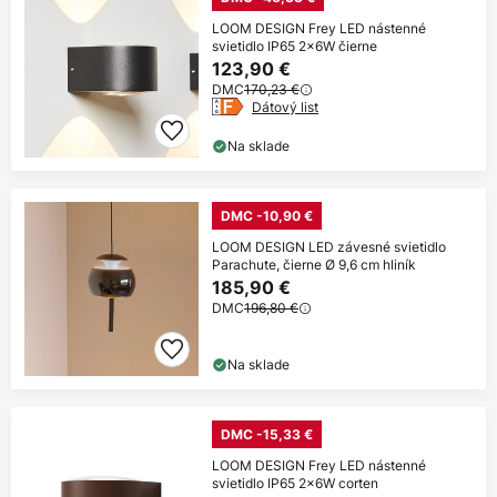
LOOM DESIGN Frey LED nástenné
svietidlo IP65 2x6W čierne
123,90 €
DMC
170,23 €
Dátový list
Na sklade
DMC -10,90 €
LOOM DESIGN LED závesné svietidlo
Parachute, čierne Ø 9,6 cm hliník
185,90 €
DMC
196,80 €
Na sklade
DMC -15,33 €
LOOM DESIGN Frey LED nástenné
svietidlo IP65 2x6W corten