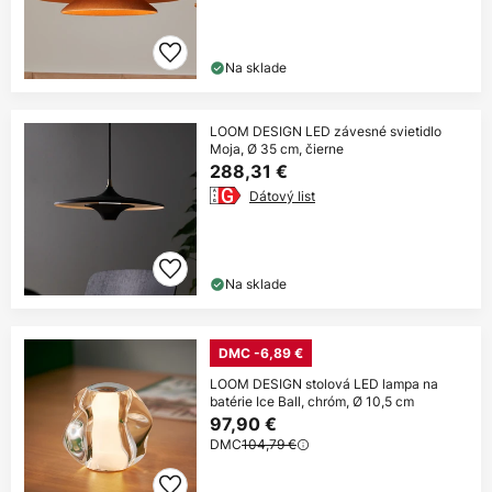
Na sklade
LOOM DESIGN LED závesné svietidlo
Moja, Ø 35 cm, čierne
288,31 €
Dátový list
Na sklade
DMC -6,89 €
LOOM DESIGN stolová LED lampa na
batérie Ice Ball, chróm, Ø 10,5 cm
97,90 €
DMC
104,79 €