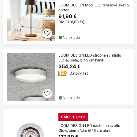
LOOM DESIGN Modi LED terasové svetlo,
corten
91,90 €
DMC
118,08 €
Na sklade
LOOM DESIGN LED stropné svietidlo
Lucia, biele, Ø 45 cm hliník
354,24 €
Dátový list
Na sklade
DMC -13,21 €
LOOM DESIGN LED nástenné svetlo
Glow, čierne/číre Ø 16 cm akryl
117,90 €