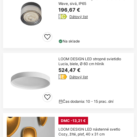
Wave, sivá, IP65
196,67 €
Dátový list
Na sklade
LOOM DESIGN LED stropné svietidlo
Lucia, biele, Ø 60 cm hliník
524,47 €
Dátový list
Čas dodania: 10 - 15 prac. dní
DMC -13,21 €
LOOM DESIGN LED nástenné svetlo
Cozy, žlté, plsť, 40 x 31 cm