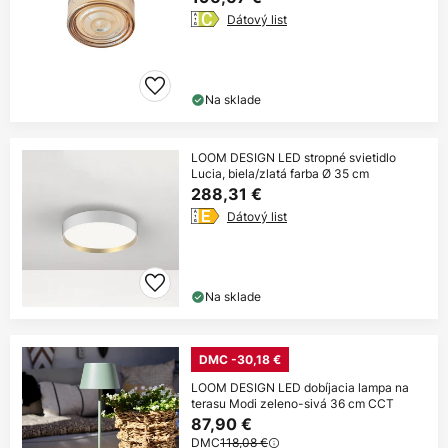
Dátový list
Na sklade
LOOM DESIGN LED stropné svietidlo
Lucia, biela/zlatá farba Ø 35 cm
288,31 €
Dátový list
Na sklade
DMC -30,18 €
LOOM DESIGN LED dobíjacia lampa na
terasu Modi zeleno-sivá 36 cm CCT
87,90 €
DMC
118,08 €