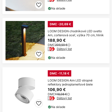
Na sklade
DMC -20,69 €
LOOM DESIGN chodníkové LED svetlo
Arn, cortenová oceľ, výška 70 cm, hliník
188,90 €
DMC
209,59 €
Dátový list
Na sklade
DMC -11,18 €
LOOM DESIGN Aim LED stropné
reflektory jednoplameňové biele
106,90 €
DMC
118,08 €
Dátový list
Na sklade