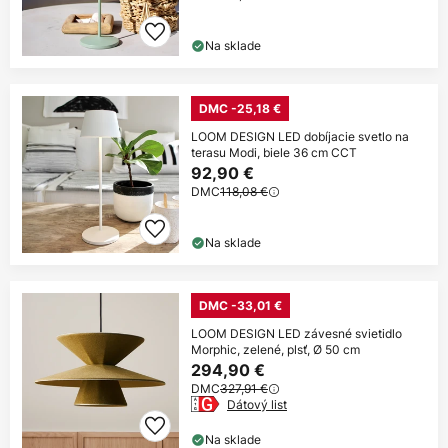
Na sklade
DMC -25,18 €
LOOM DESIGN LED dobíjacie svetlo na
terasu Modi, biele 36 cm CCT
92,90 €
DMC
118,08 €
Na sklade
DMC -33,01 €
LOOM DESIGN LED závesné svietidlo
Morphic, zelené, plsť, Ø 50 cm
294,90 €
DMC
327,91 €
Dátový list
Na sklade