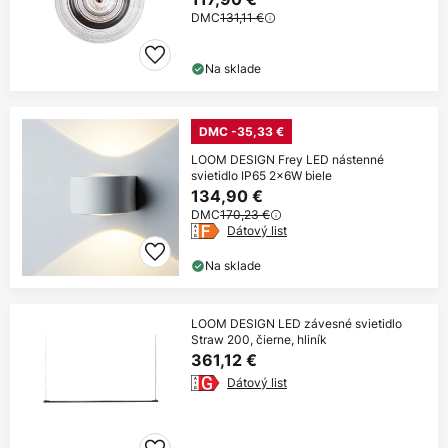
DMC
131,11 €
Na sklade
DMC -35,33 €
LOOM DESIGN Frey LED nástenné
svietidlo IP65 2x6W biele
134,90 €
DMC
170,23 €
Dátový list
Na sklade
LOOM DESIGN LED závesné svietidlo
Straw 200, čierne, hliník
361,12 €
Dátový list