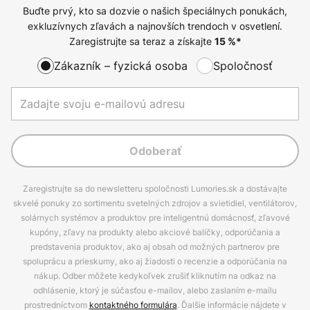
Buďte prvý, kto sa dozvie o našich špeciálnych ponukách,
exkluzívnych zľavách a najnovších trendoch v osvetlení.
Zaregistrujte sa teraz a získajte
15
%*
Zákazník – fyzická osoba
Spoločnosť
Odoberať
Zaregistrujte sa do newsletteru spoločnosti Lumories.sk a dostávajte
skvelé ponuky zo sortimentu svetelných zdrojov a svietidiel, ventilátorov,
solárnych systémov a produktov pre inteligentnú domácnosť, zľavové
kupóny, zľavy na produkty alebo akciové balíčky, odporúčania a
predstavenia produktov, ako aj obsah od možných partnerov pre
spoluprácu a prieskumy, ako aj žiadosti o recenzie a odporúčania na
nákup. Odber môžete kedykoľvek zrušiť kliknutím na odkaz na
odhlásenie, ktorý je súčasťou e-mailov, alebo zaslaním e-mailu
prostredníctvom
kontaktného formulára
. Ďalšie informácie nájdete v