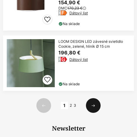
154,90 €
DMC
170,23 €
Dátový list
Na sklade
LOOM DESIGN LED závesné svietidlo
Cookie, zelené, hliník Ø 15 cm
196,80 €
Dátový list
Na sklade
Strana
1
2
3
Predchádzajúci
Ďalší
Newsletter