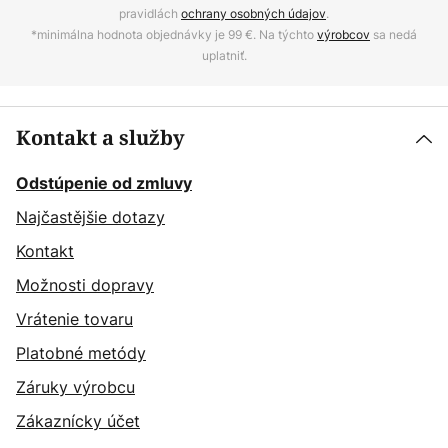
pravidlách
ochrany osobných údajov
.
*minimálna hodnota objednávky je 99 €. Na týchto
výrobcov
sa nedá
uplatniť.
Kontakt a služby
Odstúpenie od zmluvy
Najčastějšie dotazy
Kontakt
Možnosti dopravy
Vrátenie tovaru
Platobné metódy
Záruky výrobcu
Zákaznícky účet