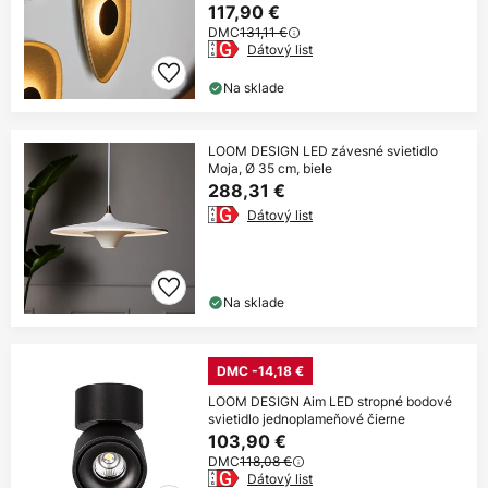
117,90 €
DMC
131,11 €
Dátový list
Na sklade
LOOM DESIGN LED závesné svietidlo
Moja, Ø 35 cm, biele
288,31 €
Dátový list
Na sklade
DMC -14,18 €
LOOM DESIGN Aim LED stropné bodové
svietidlo jednoplameňové čierne
103,90 €
DMC
118,08 €
Dátový list