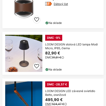
Dátový list
Na sklade
DMC -9%
LOOM DESIGN stolová LED lampa Modi
Micro, IP65, čierna
82,90 €
DMC
91,51 €
Na sklade
DMC -28,57 €
LOOM DESIGN LED závesné svietidlo
Belto, oranžové
495,90 €
DMC
524,47 €