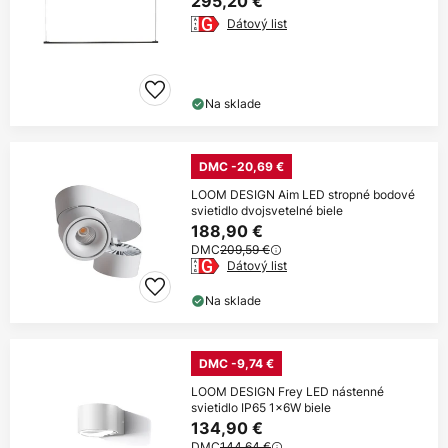
295,20 €
Dátový list
Na sklade
DMC -20,69 €
LOOM DESIGN Aim LED stropné bodové
svietidlo dvojsvetelné biele
188,90 €
DMC
209,59 €
Dátový list
Na sklade
DMC -9,74 €
LOOM DESIGN Frey LED nástenné
svietidlo IP65 1x6W biele
134,90 €
DMC
144,64 €