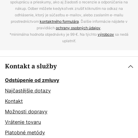
spoluprácu a prieskumy, ako aj žiadosti o recenzie a odporúčania na
nákup. Odber môžete kedykoľvek zrušiť kliknutím na odkaz na
odhlásenie, ktorý je súčasťou e-mailov, alebo zaslaním e-mailu
prostredníctvom
kontaktného formulára
. Ďalšie informácie nájdete v
pravidlách
ochrany osobných údajov
.
*minimálna hodnota objednávky je 99 €. Na týchto
výrobcov
sa nedá
uplatniť.
Kontakt a služby
Odstúpenie od zmluvy
Najčastějšie dotazy
Kontakt
Možnosti dopravy
Vrátenie tovaru
Platobné metódy