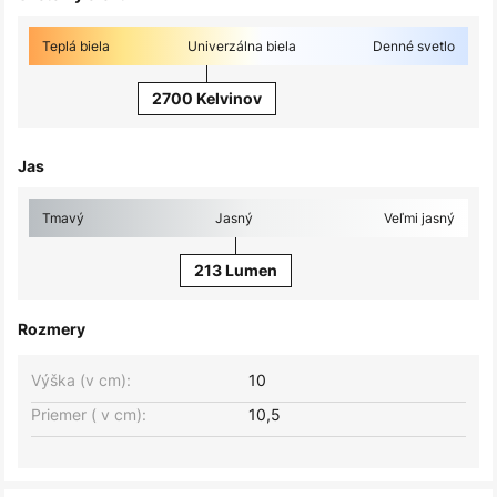
Teplá biela
Univerzálna biela
Denné svetlo
2700 Kelvinov
Jas
Tmavý
Jasný
Veľmi jasný
213 Lumen
Rozmery
Výška (v cm):
10
Priemer ( v cm):
10,5