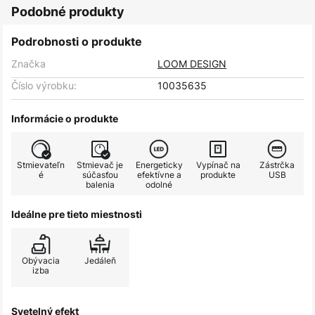
Podobné produkty
Podrobnosti o produkte
Značka
LOOM DESIGN
Číslo výrobku:
10035635
Informácie o produkte
Stmievateľn
Stmievač je
Energeticky
Vypínač na
Zástrčka
é
súčasťou
efektívne a
produkte
USB
balenia
odolné
Ideálne pre tieto miestnosti
Obývacia
Jedáleň
izba
Svetelný efekt