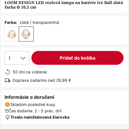
obrázkov
LOOM DESIGN LED stolová lampa na batérie Ice Ball zlatá
farba Ø 10,5 cm
zlatá / transparentná
Farba:
1
Pridať do košíka
50 dní na vrátenie
Doprava zadarmo nad 29,99 €
Informácie o doručení
Skladom posledné kusy
Čas dodania: 2 - 5 prac. dní
Trvalo nainštalovaná žiarovka