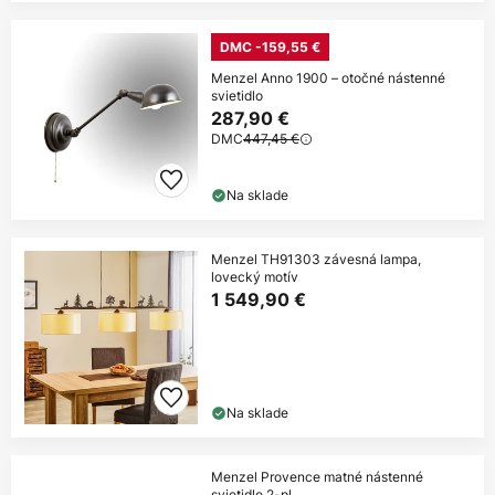
DMC -159,55 €
Menzel Anno 1900 – otočné nástenné
svietidlo
287,90 €
DMC
447,45 €
Na sklade
Menzel TH91303 závesná lampa,
lovecký motív
1 549,90 €
Na sklade
Menzel Provence matné nástenné
svietidlo 2-pl.