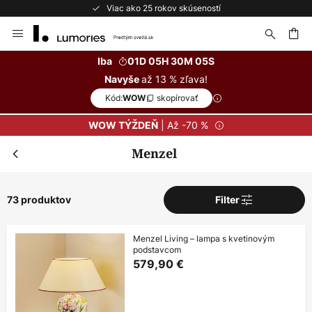
Bezplatné vrátenie do 50 dní
Skip
to
Content
ať
Iba
01D 05H 30M 04S
až 13 % zľava!
Navyše
Kód:
skopírovať
WOW
| Až -70 %
WOW TÝŽDEŇ
Menzel
73 produktov
Filter
Menzel Living – lampa s kvetinovým
podstavcom
579,90 €