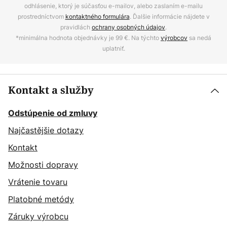
odhlásenie, ktorý je súčasťou e-mailov, alebo zaslaním e-mailu
prostredníctvom
kontaktného formulára
. Ďalšie informácie nájdete v
pravidlách
ochrany osobných údajov
.
*minimálna hodnota objednávky je 99 €. Na týchto
výrobcov
sa nedá
uplatniť.
Kontakt a služby
Odstúpenie od zmluvy
Najčastějšie dotazy
Kontakt
Možnosti dopravy
Vrátenie tovaru
Platobné metódy
Záruky výrobcu