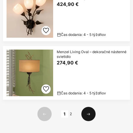
424,90 €
Čas dodania: 4 - 5 týždňov
Menzel Living Oval – dekoračné nástenné
svietidlo
274,90 €
Čas dodania: 4 - 5 týždňov
Strana
1
2
Predchádzajúci
Ďalší