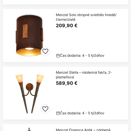
Menzel Solo stropné svietidlo hnedé/
čierne/zlaté
209,90 €
Čas dodania: 4 - 5 týždňov
Menzel Stella – nástenná fakľa, 2-
plameňová
589,90 €
Čas dodania: 4 - 5 týždňov
Menzel Florence Antik – zdobená