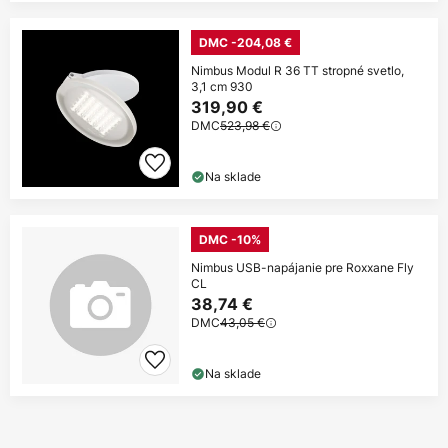
DMC -204,08 €
Nimbus Modul R 36 TT stropné svetlo,
3,1 cm 930
319,90 €
DMC
523,98 €
Na sklade
DMC -10%
Nimbus USB-napájanie pre Roxxane Fly
CL
38,74 €
DMC
43,05 €
Na sklade