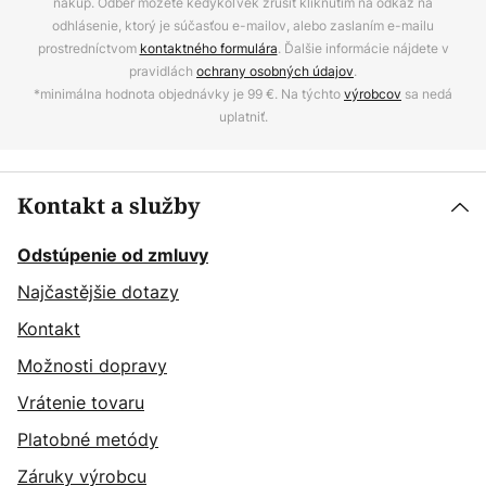
nákup. Odber môžete kedykoľvek zrušiť kliknutím na odkaz na
odhlásenie, ktorý je súčasťou e-mailov, alebo zaslaním e-mailu
prostredníctvom
kontaktného formulára
. Ďalšie informácie nájdete v
pravidlách
ochrany osobných údajov
.
*minimálna hodnota objednávky je 99 €. Na týchto
výrobcov
sa nedá
uplatniť.
Kontakt a služby
Odstúpenie od zmluvy
Najčastějšie dotazy
Kontakt
Možnosti dopravy
Vrátenie tovaru
Platobné metódy
Záruky výrobcu