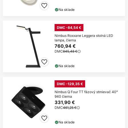
Na sklade
DMC -84,54 €
Nimbus Roxxane Leggera stolná LED
lampa, čierna
760,94 €
DMC
845,48 €
Na sklade
DMC -129,35 €
Nimbus Q Four TT fázový stmievač 40°
940 čierna
331,90 €
DMC
461,25 €
Na sklade