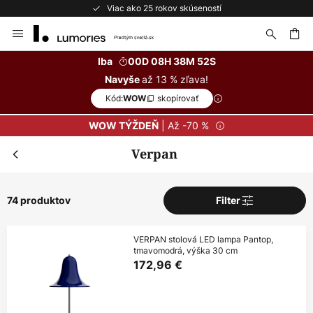
Bezplatné vrátenie do 50 dní
Skip
to
Content
ať
Iba
00D 08H 38M 51S
až 13 % zľava!
Navyše
Kód:
skopírovať
WOW
| Až -70 %
WOW TÝŽDEŇ
Verpan
74 produktov
Filter
VERPAN stolová LED lampa Pantop,
tmavomodrá, výška 30 cm
172,96 €