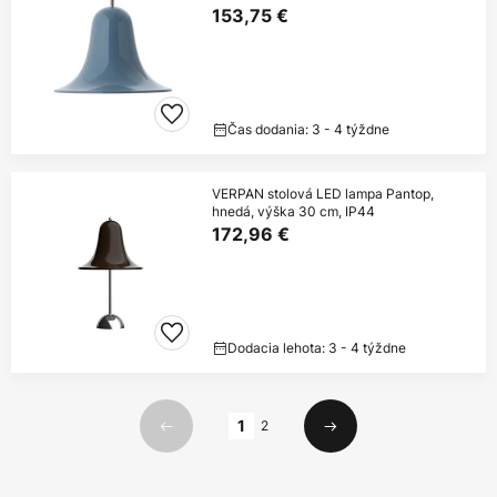
153,75 €
Čas dodania: 3 - 4 týždne
VERPAN stolová LED lampa Pantop,
hnedá, výška 30 cm, IP44
172,96 €
Dodacia lehota: 3 - 4 týždne
Strana
1
2
Predchádzajúci
Ďalší