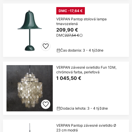
DMC -17,64 €
VERPAN Pantop stolová lampa
tmavozelená
209,90 €
DMC
227,54 €
Čas dodania: 3 - 4 týždne
VERPAN závesné svietidlo Fun 1DM,
chrómová farba, perleťová
1 045,50 €
Dodacia lehota: 3 - 4 týždne
VERPAN Pantop závesné svietidlo Ø
23 cm modrá