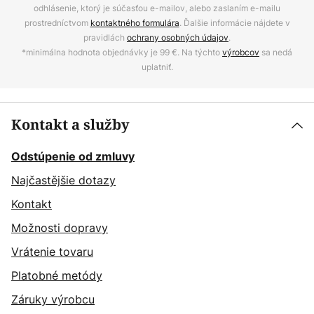
odhlásenie, ktorý je súčasťou e-mailov, alebo zaslaním e-mailu
prostredníctvom
kontaktného formulára
. Ďalšie informácie nájdete v
pravidlách
ochrany osobných údajov
.
*minimálna hodnota objednávky je 99 €. Na týchto
výrobcov
sa nedá
uplatniť.
Kontakt a služby
Odstúpenie od zmluvy
Najčastějšie dotazy
Kontakt
Možnosti dopravy
Vrátenie tovaru
Platobné metódy
Záruky výrobcu