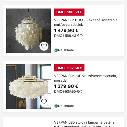
DMC -106,53 €
VERPAN Fun 0DM - Závesné svietidlo z
mušľových dosiek
1 479,90 €
DMC
1 586,43 €
Na sklade
DMC -257,60 €
VERPAN Fun 10DM - závesné svietidlo,
mosadz
1 279,90 €
DMC
1 537,50 €
Na sklade
VERPAN LED stolová lampa na batérie
WIRE, oranžová, výška 25 cm, IP44