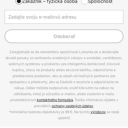
Zákazník – fyzická osoba
Spoločnosť
Odoberať
Zaregistrujte sa do newsletteru spoločnosti Lumories.sk a dostávajte
skvelé ponuky zo sortimentu svetelných zdrojov a svietidiel, ventilátorov,
solárnych systémov a produktov pre inteligentnú domácnosť, zľavové
kupóny, zľavy na produkty alebo akciové balíčky, odporúčania a
predstavenia produktov, ako aj obsah od možných partnerov pre
spoluprácu a prieskumy, ako aj žiadosti o recenzie a odporúčania na
nákup. Odber môžete kedykoľvek zrušiť kliknutím na odkaz na
odhlásenie, ktorý je súčasťou e-mailov, alebo zaslaním e-mailu
prostredníctvom
kontaktného formulára
. Ďalšie informácie nájdete v
pravidlách
ochrany osobných údajov
.
*minimálna hodnota objednávky je 99 €. Na týchto
výrobcov
sa nedá
uplatniť.