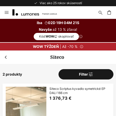
Viac ako 25 rokov skúseností
Skip
to
Content
ať
Iba
02D 19H 04M 20S
až 13 % zľava!
Navyše
Kód:
skopírovať
WOW
| Až -70 %
WOW TÝŽDEŇ
Siteco
2 produkty
Filter
Siteco Scriptus kyvadlo symetrické EP
DALI 166 cm
1 376,73 €