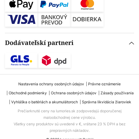
Dodávateľskí partneri
Nastavenia ochrany osobných údajov
Právne oznámenie
Obchodné podmienky
Ochrana osobných údajov
Zásady používania
Vyhláška o batériách a akumulátoroch
Správna likvidácia žiaroviek
Prečiarknuté ceny na lumories.sk zodpovedajú doporučenej
maloobchodnej cene výrobcu.
Všetky ceny produktov sú uvedené v €, vrátane 23 % DPH a bez
prepravných nákladov.