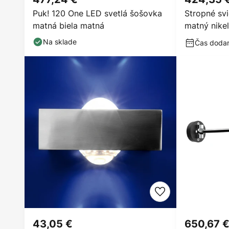
Puk! 120 One LED svetlá šošovka
Stropné sv
matná biela matná
matný nikel
Na sklade
Čas dodani
43,05 €
650,67 