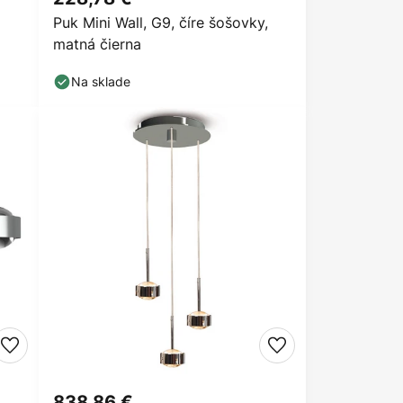
Puk Mini Wall, G9, číre šošovky,
matná čierna
Na sklade
838,86 €