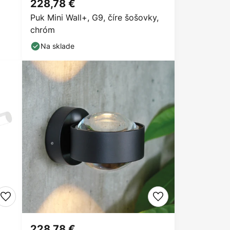
228,78 €
Puk Mini Wall+, G9, číre šošovky,
chróm
Na sklade
228,78 €