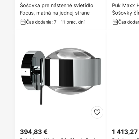
Šošovka pre nástenné svietidlo
Puk Maxx H
Focus, matná na jednej strane
Šošovky čír
Čas dodania: 7 - 11 prac. dní
Čas dodani
394,83 €
1 413,27