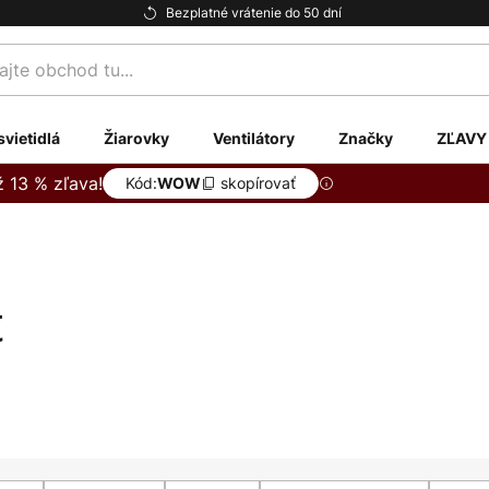
Bezplatné vrátenie do 50 dní
te
svietidlá
Žiarovky
Ventilátory
Značky
ZĽAVY
ž 13 % zľava!
Kód:
skopírovať
WOW
t