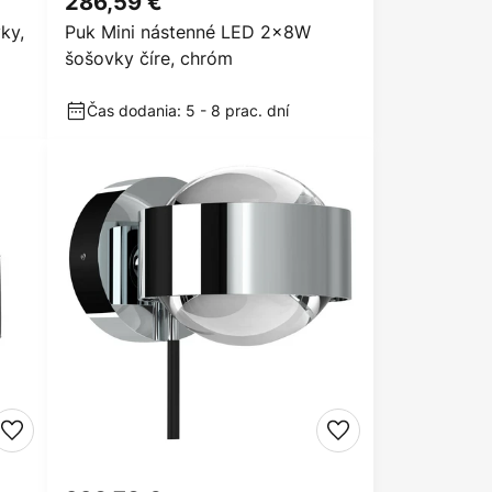
286,59 €
ky,
Puk Mini nástenné LED 2x8W
šošovky číre, chróm
Čas dodania: 5 - 8 prac. dní