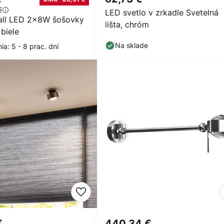
€
LED svetlo v zrkadle Svetelná
all LED 2x8W šošovky
lišta, chróm
 biele
Na sklade
a: 5 - 8 prac. dní
€
440,34 €