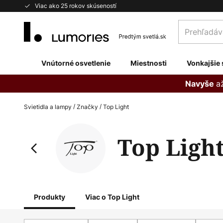
Skip
Viac ako 25 rokov skúseností
to
Prehľadávaj
Content
obchod
tu...
Vnútorné osvetlenie
Miestnosti
Vonkajšie 
a
Navyše
Svietidla a lampy
Značky
Top Light
Top Ligh
Produkty
Viac o Top Light