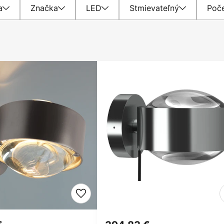
a
Značka
LED
Stmievateľný
Poče