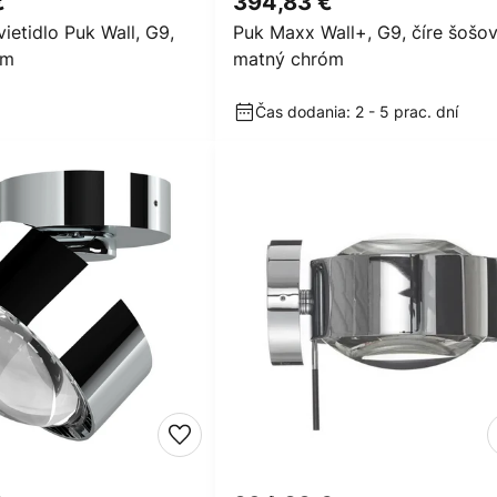
€
394,83 €
ietidlo Puk Wall, G9,
Puk Maxx Wall+, G9, číre šošov
óm
matný chróm
Čas dodania: 2 - 5 prac. dní