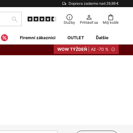
Doprava zadarmo nad 29,99 €
Hľadať
Služby
Prihlásiť sa
Môj košík
Firemní zákazníci
OUTLET
Ďalšie
| Až -70 %
WOW TÝŽDEŇ