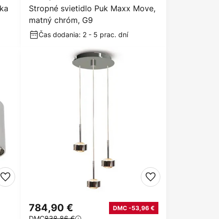
ka
Stropné svietidlo Puk Maxx Move,
matný chróm, G9
Čas dodania: 2 - 5 prac. dní
784,90 €
DMC -53,96 €
DMC
838,86 €