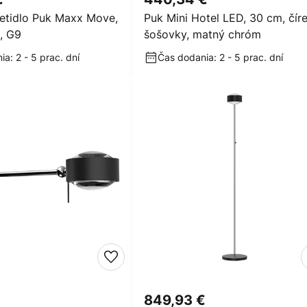
ietidlo Puk Maxx Move,
Puk Mini Hotel LED, 30 cm, čír
, G9
šošovky, matný chróm
a: 2 - 5 prac. dní
Čas dodania: 2 - 5 prac. dní
€
849,93 €