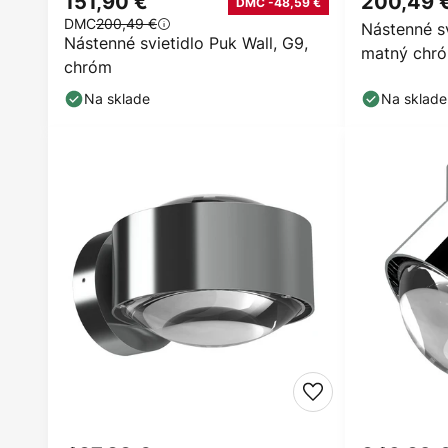
151,90 €
200,49 
DMC -48,59 €
DMC
200,49 €
Nástenné sv
Nástenné svietidlo Puk Wall, G9,
matný chr
chróm
Na sklade
Na sklade