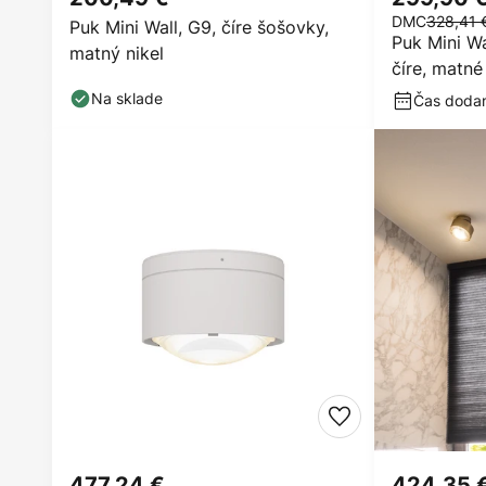
DMC
328,41 
Puk Mini Wall, G9, číre šošovky,
Puk Mini W
matný nikel
číre, matné
Na sklade
Čas dodani
477,24 €
424,35 