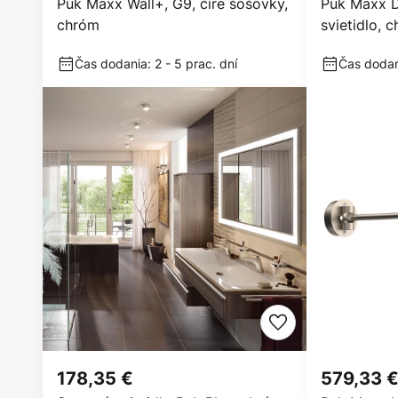
Puk Maxx Wall+, G9, číre šošovky,
Puk Maxx D
chróm
svietidlo, 
Čas dodania: 2 - 5 prac. dní
Čas dodani
178,35 €
579,33 