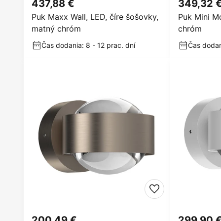
437,88 €
349,32 
Puk Maxx Wall, LED, číre šošovky,
Puk Mini M
matný chróm
chróm
Čas dodania: 8 - 12 prac. dní
Čas dodani
200,49 €
299,90 