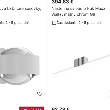
€
394,83 €
ove LED, číre šošovky,
Nástenné svietidlo Puk Maxx
Wall+, matný chróm G9
a: 2 - 5 prac. dní
Čas dodania: 2 - 5 prac. dní
€
62,73 €
DMC -28,51 €