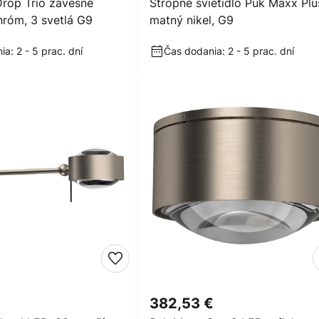
rop Trio závesné
Stropné svietidlo Puk Maxx Plu
chróm, 3 svetlá G9
matný nikel, G9
a: 2 - 5 prac. dní
Čas dodania: 2 - 5 prac. dní
€
382,53 €