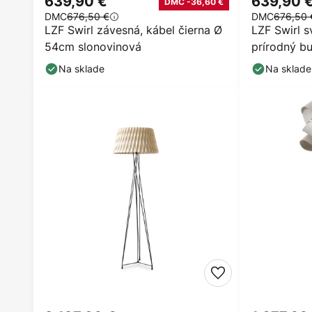
639,90 €
639,90 
DMC -36,60 €
DMC
676,50 €
DMC
676,50 
LZF Swirl závesná, kábel čierna Ø
LZF Swirl s
54cm slonovinová
prírodný b
Na sklade
Na sklade