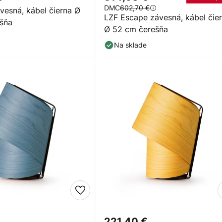
DMC
602,70 €
vesná, kábel čierna Ø
LZF Escape závesná, kábel čie
šňa
Ø 52 cm čerešňa
Na sklade
€
221,40 €