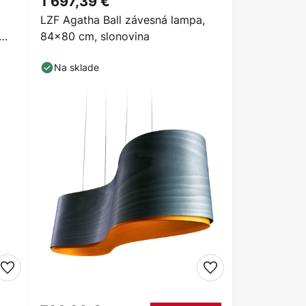
1 697,39 €
LZF Agatha Ball závesná lampa,
84x80 cm, slonovina
Na sklade