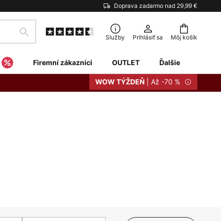
Doprava zadarmo nad 29,99 €
Hľadať
Služby
Prihlásiť sa
Môj košík
Firemní zákazníci
OUTLET
Ďalšie
| Až -70 %
WOW TÝŽDEŇ