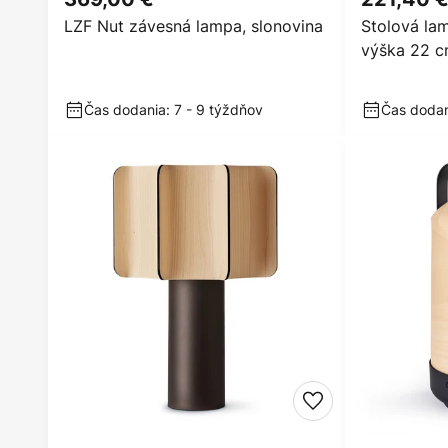
LZF Nut závesná lampa, slonovina
Stolová la
výška 22 c
Čas dodania: 7 - 9 týždňov
Čas dodan