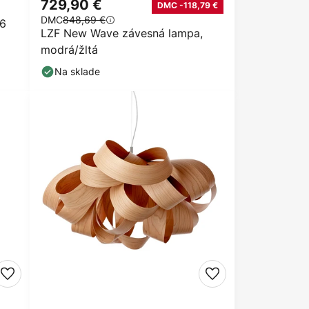
729,90 €
DMC -118,79 €
DMC
848,69 €
46
LZF New Wave závesná lampa,
modrá/žltá
Na sklade