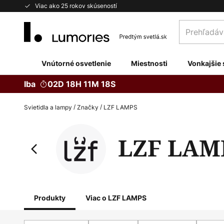
Skip
Viac ako 25 rokov skúseností
to
Prehľadávaj
Content
obchod
tu...
Vnútorné osvetlenie
Miestnosti
Vonkajšie 
Iba
02D 18H 11M 16S
Svietidla a lampy
Značky
LZF LAMPS
LZF LAM
Produkty
Viac o LZF LAMPS