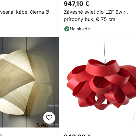
947,10 €
vesná, kábel čierna Ø
Závesné svietidlo LZF Swirl,
prírodný buk, Ø 75 cm
Na sklade