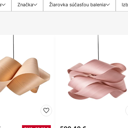
a
Značka
Žiarovka súčasťou balenia
Iz