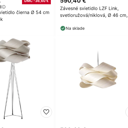
€
590,40 €
DMC -36,60 €
€
Závesné svietidlo LZF Link,
vietidlo čierna Ø 54 cm
svetloružová/niklová, Ø 46 cm,
uk
drevo
Na sklade