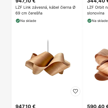
947,10 €
344,40 
LZF Link závesná, kábel čierna Ø
LZF Orbit n
69 cm čerešňa
slonovina
Na sklade
Na sklade
947,10 €
590,40 