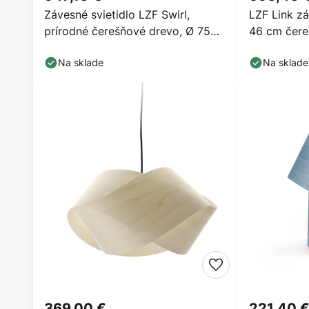
Závesné svietidlo LZF Swirl,
LZF Link zá
prírodné čerešňové drevo, Ø 75
46 cm čere
cm
Na sklade
Na sklade
369,00 €
221,40 