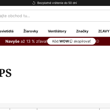
Bezplatné vrátenie do 50 dní
te
svietidlá
Žiarovky
Ventilátory
Značky
ZĽAVY
až 13 % zľava!
Navyše
Kód:
skopírovať
WOW
PS