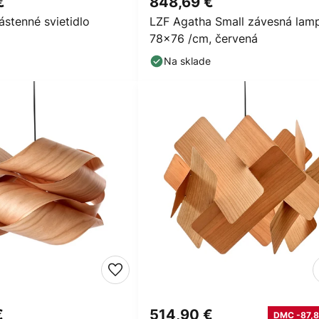
€
848,69 €
ástenné svietidlo
LZF Agatha Small závesná lam
78x76 /cm, červená
Na sklade
€
514,90 €
DMC -87,8