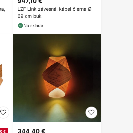
947,10 €
pa,
LZF Link závesná, kábel čierna Ø
69 cm buk
Na sklade
344,40 €
0 €