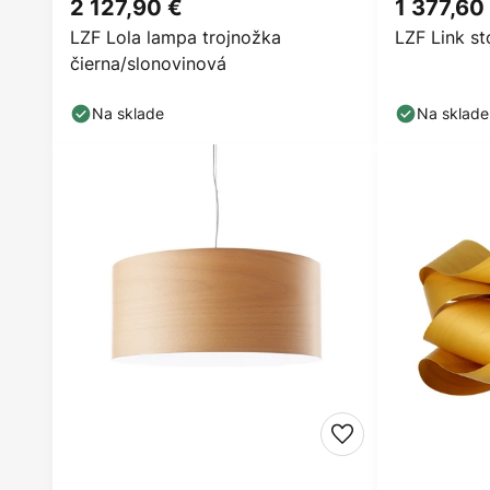
2 127,90 €
1 377,60
LZF Lola lampa trojnožka
LZF Link st
čierna/slonovinová
Na sklade
Na sklade