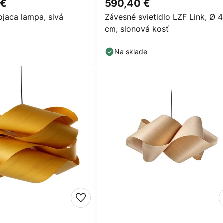
 €
590,40 €
ojaca lampa, sivá
Závesné svietidlo LZF Link, Ø 
cm, slonová kosť
Na sklade