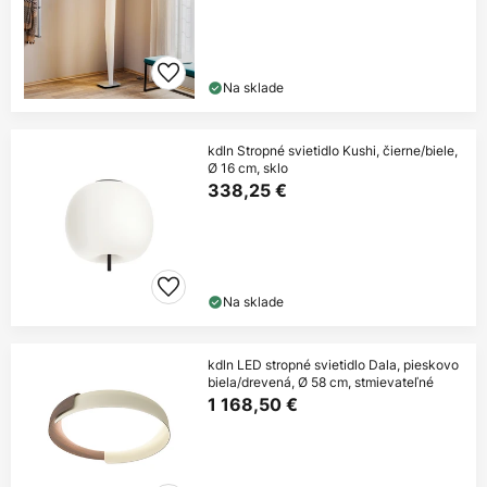
Na sklade
kdln Stropné svietidlo Kushi, čierne/biele,
Ø 16 cm, sklo
338,25 €
Na sklade
kdln LED stropné svietidlo Dala, pieskovo
biela/drevená, Ø 58 cm, stmievateľné
1 168,50 €