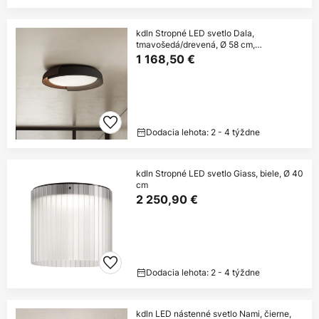
kdln Stropné LED svetlo Dala,
tmavošedá/drevená, Ø 58 cm,
stmievateľné
1 168,50 €
Dodacia lehota: 2 - 4 týždne
kdln Stropné LED svetlo Giass, biele, Ø 40
cm
2 250,90 €
Dodacia lehota: 2 - 4 týždne
kdln LED nástenné svetlo Nami, čierne,