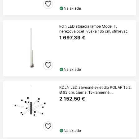
Na sklade
kdln LED stojacia lampa Model T,
nerezová oceľ, výška 185 cm, stmievač
1 697,39 €
Na sklade
KDLN LED závesné svietidlo POLAR 15.2,
Ø 93 cm, čierna, 15-ramenné,
stmievateľné
2 152,50 €
Na sklade