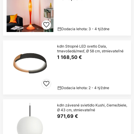
Dodacia lehota: 3 - 4 týždne
kdln Stropné LED svetlo Dala,
tmavošedá/meď, Ø 58 cm, stmievateľné
1 168,50 €
Dodacia lehota: 2 - 4 týždne
kdln závesné svietidlo Kushi, čierne/biele,
Ø 43 cm, stmievateľné
971,69 €