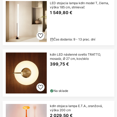
LED stojacia lampa kdln model T, čierna,
výška 185 cm, stmievač
1 549,80 €
Čas dodania: 9 - 13 prac. dní
kdln LED nástenné svetlo TRATTO,
mosadz, Ø 27 cm, kov/sklo
399,75 €
Na sklade
kdln stojaca lampa E.T.A., oranžová,
výška 200 cm
2 029,50 €