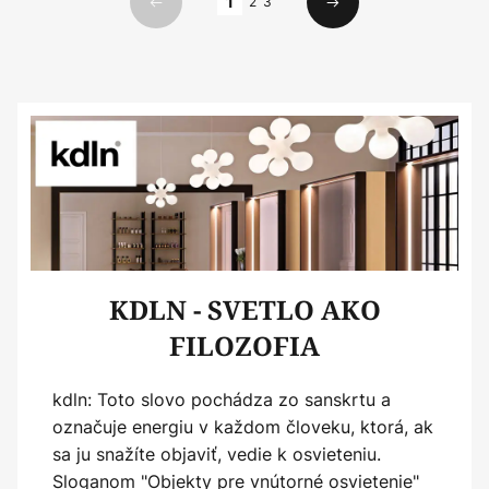
1
2
3
Predchádzajúci
Ďalší
KDLN - SVETLO AKO
FILOZOFIA
kdln: Toto slovo pochádza zo sanskrtu a
označuje energiu v každom človeku, ktorá, ak
sa ju snažíte objaviť, vedie k osvieteniu.
Sloganom "Objekty pre vnútorné osvietenie"