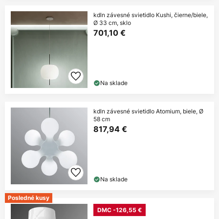
kdln závesné svietidlo Kushi, čierne/biele,
Ø 33 cm, sklo
701,10 €
Na sklade
kdln závesné svietidlo Atomium, biele, Ø
58 cm
817,94 €
Na sklade
Posledné kusy
DMC -126,55 €