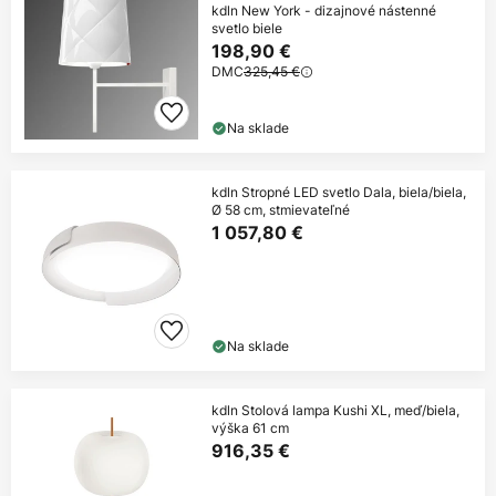
kdln New York - dizajnové nástenné
svetlo biele
198,90 €
DMC
325,45 €
Na sklade
kdln Stropné LED svetlo Dala, biela/biela,
Ø 58 cm, stmievateľné
1 057,80 €
Na sklade
kdln Stolová lampa Kushi XL, meď/biela,
výška 61 cm
916,35 €