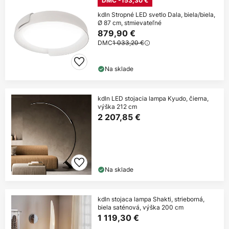
DMC -153,30 €
kdln Stropné LED svetlo Dala, biela/biela,
Ø 87 cm, stmievateľné
879,90 €
DMC
1 033,20 €
Na sklade
kdln LED stojacia lampa Kyudo, čierna,
výška 212 cm
2 207,85 €
Na sklade
kdln stojaca lampa Shakti, strieborná,
biela saténová, výška 200 cm
1 119,30 €