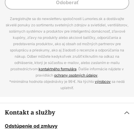
Odoberať
Zaregistrujte sa do newsletteru spoločnosti Lumories.sk a dostávajte
skvelé ponuky zo sortimentu svetelných zdrojov a svietidiel, ventilátorov,
solárnych systémov a produktov pre inteligentnú domácnosť, zľavové
kupóny, zľavy na produkty alebo akciové balíčky, odporúčania a
predstavenia produktov, ako aj obsah od možných partnerov pre
spoluprácu a prieskumy, ako aj žiadosti o recenzie a odporúčania na
nákup. Odber môžete kedykoľvek zrušiť kliknutím na odkaz na
odhlásenie, ktorý je súčasťou e-mailov, alebo zaslaním e-mailu
prostredníctvom
kontaktného formulára
. Ďalšie informácie nájdete v
pravidlách
ochrany osobných údajov
.
*minimálna hodnota objednávky je 99 €. Na týchto
výrobcov
sa nedá
uplatniť.
Kontakt a služby
Odstúpenie od zmluvy