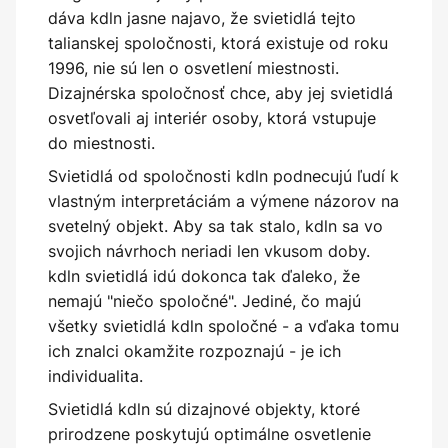
dáva kdln jasne najavo, že svietidlá tejto
talianskej spoločnosti, ktorá existuje od roku
1996, nie sú len o osvetlení miestnosti.
Dizajnérska spoločnosť chce, aby jej svietidlá
osvetľovali aj interiér osoby, ktorá vstupuje
do miestnosti.
Svietidlá od spoločnosti kdln podnecujú ľudí k
vlastným interpretáciám a výmene názorov na
svetelný objekt. Aby sa tak stalo, kdln sa vo
svojich návrhoch neriadi len vkusom doby.
kdln svietidlá idú dokonca tak ďaleko, že
nemajú "niečo spoločné". Jediné, čo majú
všetky svietidlá kdln spoločné - a vďaka tomu
ich znalci okamžite rozpoznajú - je ich
individualita.
Svietidlá kdln sú dizajnové objekty, ktoré
prirodzene poskytujú optimálne osvetlenie