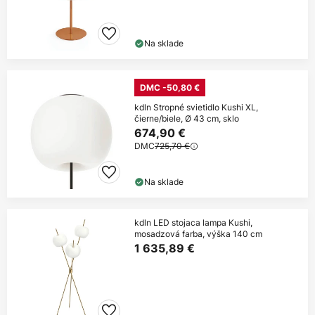
Na sklade
DMC -50,80 €
kdln Stropné svietidlo Kushi XL,
čierne/biele, Ø 43 cm, sklo
674,90 €
DMC
725,70 €
Na sklade
kdln LED stojaca lampa Kushi,
mosadzová farba, výška 140 cm
1 635,89 €