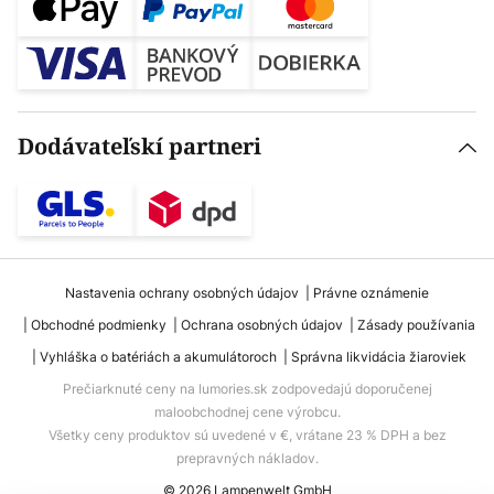
Dodávateľskí partneri
Nastavenia ochrany osobných údajov
Právne oznámenie
Obchodné podmienky
Ochrana osobných údajov
Zásady používania
Vyhláška o batériách a akumulátoroch
Správna likvidácia žiaroviek
Prečiarknuté ceny na lumories.sk zodpovedajú doporučenej
maloobchodnej cene výrobcu.
Všetky ceny produktov sú uvedené v €, vrátane 23 % DPH a bez
prepravných nákladov.
© 2026 Lampenwelt GmbH