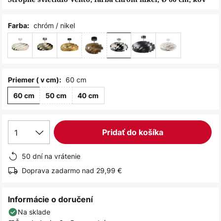
chróm / nikel
Farba:
60 cm
Priemer ( v cm):
60 cm
50 cm
40 cm
1
Pridať do košíka
50 dní na vrátenie
Doprava zadarmo nad 29,99 €
Informácie o doručení
Na sklade