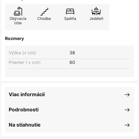
Obývacia
Chodba
Spálňa
Jedáleň
izba
Rozmery
Výška (v cm):
38
Priemer ( v cm):
60
Viac informácií
Podrobnosti
Na stiahnutie