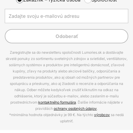
Odoberať
Zaregistrujte sa do newsletteru spoločnosti Lumories.sk a dostávajte
skvelé ponuky zo sortimentu svetelných zdrojov a svietidiel, ventilátorov,
solárnych systémov a produktov pre inteligentnú domácnosť, zľavové
kupóny, zľavy na produkty alebo akciové balíčky, odporúčania a
predstavenia produktov, ako aj obsah od možných partnerov pre
spoluprácu a prieskumy, ako aj žiadosti o recenzie a odporúčania na
nákup. Odber môžete kedykoľvek zrušiť kliknutím na odkaz na
odhlásenie, ktorý je súčasťou e-mailov, alebo zaslaním e-mailu
prostredníctvom
kontaktného formulára
. Ďalšie informácie nájdete v
pravidlách
ochrany osobných údajov
.
*minimálna hodnota objednávky je 99 €. Na týchto
výrobcov
sa nedá
uplatniť.