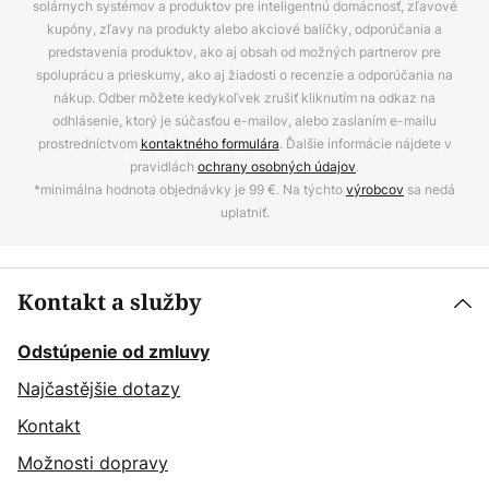
solárnych systémov a produktov pre inteligentnú domácnosť, zľavové
kupóny, zľavy na produkty alebo akciové balíčky, odporúčania a
predstavenia produktov, ako aj obsah od možných partnerov pre
spoluprácu a prieskumy, ako aj žiadosti o recenzie a odporúčania na
nákup. Odber môžete kedykoľvek zrušiť kliknutím na odkaz na
odhlásenie, ktorý je súčasťou e-mailov, alebo zaslaním e-mailu
prostredníctvom
kontaktného formulára
. Ďalšie informácie nájdete v
pravidlách
ochrany osobných údajov
.
*minimálna hodnota objednávky je 99 €. Na týchto
výrobcov
sa nedá
uplatniť.
Kontakt a služby
Odstúpenie od zmluvy
Najčastějšie dotazy
Kontakt
Možnosti dopravy