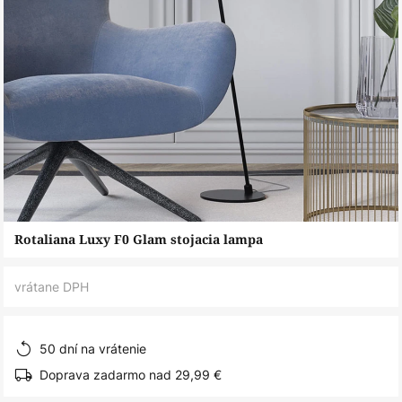
Preskočiť
Rotaliana Luxy F0 Glam stojacia lampa
na
začiatok
vrátane DPH
galérie
obrázkov
50 dní na vrátenie
Doprava zadarmo nad 29,99 €