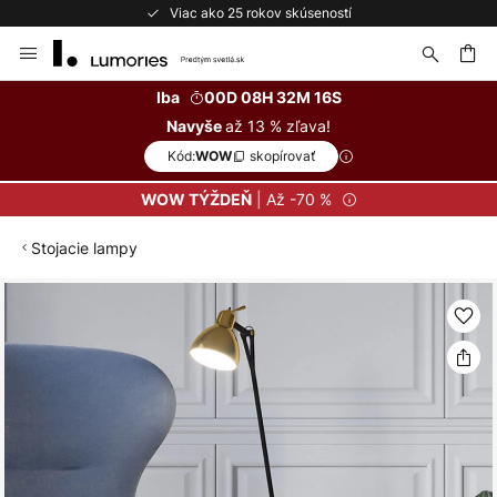
Viac ako 25 rokov skúseností
Skip
to
Content
ať
Iba
00D 08H 32M 16S
až 13 % zľava!
Navyše
Kód:
skopírovať
WOW
| Až -70 %
WOW TÝŽDEŇ
Stojacie lampy
Preskočiť
na
koniec
galérie
obrázkov