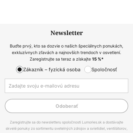
Newsletter
Buďte prvý, kto sa dozvie o našich špeciálnych ponukách,
exkluzívnych zľavách a najnovších trendoch v osvetlení.
Zaregistrujte sa teraz a získajte
15
%*
Zákazník – fyzická osoba
Spoločnosť
Odoberať
Zaregistrujte sa do newsletteru spoločnosti Lumories.sk a dostávajte
skvelé ponuky zo sortimentu svetelných zdrojov a svietidiel, ventilátorov,