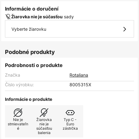
Informácie o doručení
sady
Žiarovka nie je súčasťou
Vyberte žiarovku
Podobné produkty
Podrobnosti o produkte
Značka
Rotaliana
Číslo výrobku:
8005315X
Informácie o produkte
Nie je
Žiarovka
Typ C -
stmievateľn
nie je
Euro
é
súčasťou
zástrčka
balenia