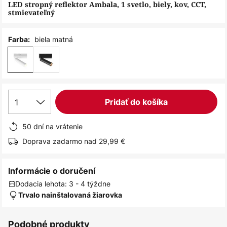
obrázkov
LED stropný reflektor Ambala, 1 svetlo, biely, kov, CCT,
stmievateľný
biela matná
Farba:
1
Pridať do košíka
50 dní na vrátenie
Doprava zadarmo nad 29,99 €
Informácie o doručení
Dodacia lehota: 3 - 4 týždne
Trvalo nainštalovaná žiarovka
Podobné produkty