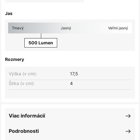
Jas
Tmavý
Jasný
Veľmi jasný
500 Lumen
Rozmery
Výška (v cm):
17,5
Šírka (v cm):
4
Viac informácií
Podrobnosti