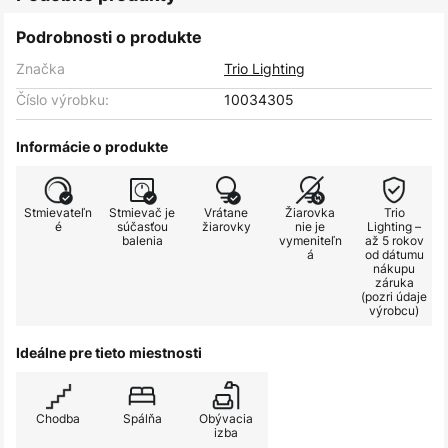
Podrobnosti o produkte
Značka
Trio Lighting
Číslo výrobku:
10034305
Informácie o produkte
Stmievateľn
Stmievač je
Vrátane
Žiarovka
Trio
é
súčasťou
žiarovky
nie je
Lighting –
balenia
vymeniteľn
až 5 rokov
á
od dátumu
nákupu
záruka
(pozri údaje
výrobcu)
Ideálne pre tieto miestnosti
Chodba
Spálňa
Obývacia
izba