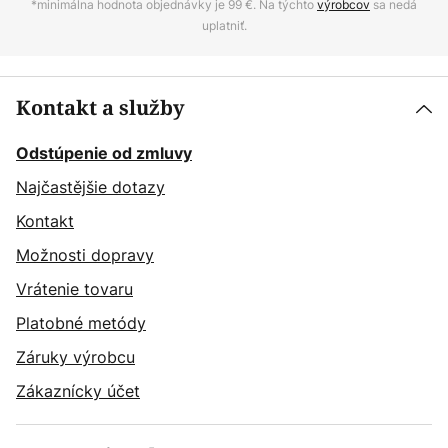
*minimálna hodnota objednávky je 99 €. Na týchto
výrobcov
sa nedá
uplatniť.
Kontakt a služby
Odstúpenie od zmluvy
Najčastějšie dotazy
Kontakt
Možnosti dopravy
Vrátenie tovaru
Platobné metódy
Záruky výrobcu
Zákaznícky účet