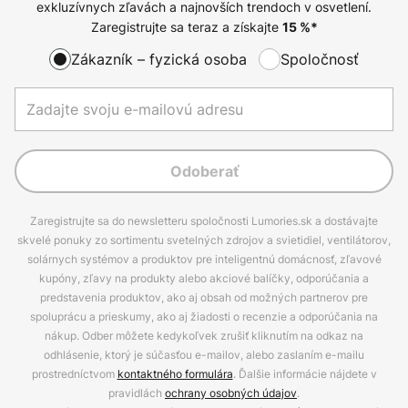
exkluzívnych zľavách a najnovších trendoch v osvetlení.
Zaregistrujte sa teraz a získajte
15
%*
Zákazník – fyzická osoba
Spoločnosť
Odoberať
Zaregistrujte sa do newsletteru spoločnosti Lumories.sk a dostávajte
skvelé ponuky zo sortimentu svetelných zdrojov a svietidiel, ventilátorov,
solárnych systémov a produktov pre inteligentnú domácnosť, zľavové
kupóny, zľavy na produkty alebo akciové balíčky, odporúčania a
predstavenia produktov, ako aj obsah od možných partnerov pre
spoluprácu a prieskumy, ako aj žiadosti o recenzie a odporúčania na
nákup. Odber môžete kedykoľvek zrušiť kliknutím na odkaz na
odhlásenie, ktorý je súčasťou e-mailov, alebo zaslaním e-mailu
prostredníctvom
kontaktného formulára
. Ďalšie informácie nájdete v
pravidlách
ochrany osobných údajov
.