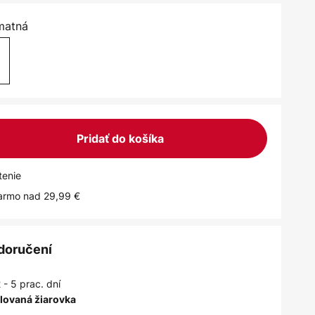
matná
Pridať do košíka
tenie
armo nad 29,99 €
 doručení
 - 5 prac. dní
alovaná žiarovka