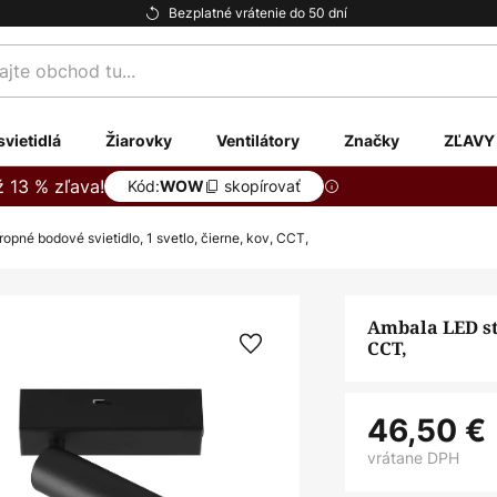
Bezplatné vrátenie do 50 dní
te
svietidlá
Žiarovky
Ventilátory
Značky
ZĽAVY
ž 13 % zľava!
Kód:
skopírovať
WOW
opné bodové svietidlo, 1 svetlo, čierne, kov, CCT,
Ambala LED str
CCT,
46,50 €
vrátane DPH