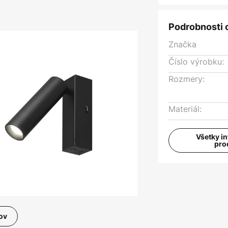
Podrobnosti 
Značka
Číslo výrobku:
Rozmery:
Materiál:
Všetky i
pro
ov