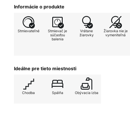
niekoľkonásobným stlačením možn
Informácie o produkte
jasu (100 %, 50 %, 25 %, vypnuté)
Stmievateľné
Stmievač je
Vrátane
Žiarovka nie je
súčasťou
žiarovky
vymeniteľná
balenia
Ideálne pre tieto miestnosti
Chodba
Spálňa
Obývacia izba