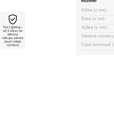
Rozmer
o svetlo prepnúť na tri úrovne
.
Dlžka (v cm):
Šírka (v cm):
Výška (v cm):
Trio Lighting –
až 5 rokov od
dátumu
Ostatné rozmery
nákupu záruka
(pozri údaje
Čistá hmotnosť (
výrobcu)