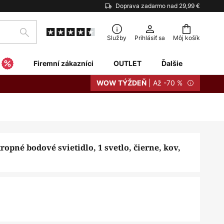
Doprava zadarmo nad 29,99 €
Hľadať
Služby
Prihlásiť sa
Môj košík
Firemní zákazníci
OUTLET
Ďalšie
| Až -70 %
WOW TÝŽDEŇ
opné bodové svietidlo, 1 svetlo, čierne, kov,