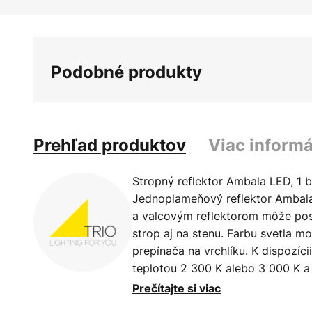
Preskočiť
na
začiatok
galérie
Podobné produkty
obrázkov
Prehľad produktov
Viac informá
Stropný reflektor Ambala LED, 1 
Jednoplameňový reflektor Ambal
a valcovým reflektorom môže posk
strop aj na stenu. Farbu svetla 
prepínača na vrchlíku. K dispozícii
teplotou 2 300 K alebo 3 000 K a 
teplotou 4 000 K. Svetlo sa dá s
Prečítajte si viac
vypínača bez nutnosti inštalovať 