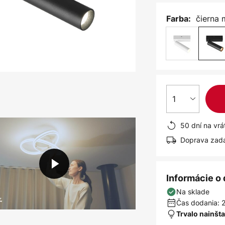
čierna 
Farba:
1
50 dní na vrá
Doprava zad
Informácie o
Na sklade
Čas dodania: 2
Trvalo nainšt