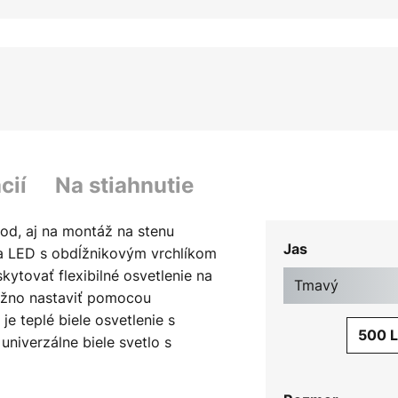
cií
Na stiahnutie
bod, aj na montáž na stenu
Jas
a LED s obdĺžnikovým vrchlíkom
ytovať flexibilné osvetlenie na
Tmavý
možno nastaviť pomocou
 je teplé biele osvetlenie s
500 
univerzálne biele svetlo s
tmievať aj pomocou existujúceho
externý stmievač. Jeho