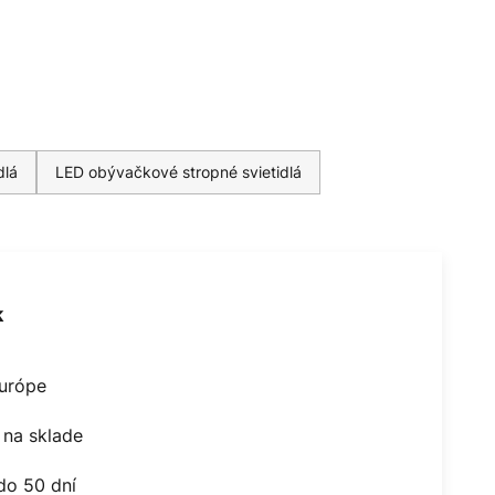
dlá
LED obývačkové stropné svietidlá
k
Európe
na sklade
do 50 dní