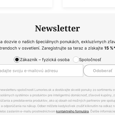
Newsletter
sa dozvie o našich špeciálnych ponukách, exkluzívnych zľa
trendoch v osvetlení. Zaregistrujte sa teraz a získajte
15
%
Zákazník – fyzická osoba
Spoločnosť
Odoberať
 newsletteru spoločnosti Lumories.sk a dostávajte skvelé ponuky zo sortimentu 
ov, solárnych systémov a produktov pre inteligentnú domácnosť, zľavové kupóny, 
rúčania a predstavenia produktov, ako aj obsah od možných partnerov pre spolu
ie a odporúčania na nákup. Odber môžete kedykoľvek zrušiť kliknutím na odkaz na
alebo zaslaním e-mailu prostredníctvom
kontaktného formulára
. Ďalšie informáci