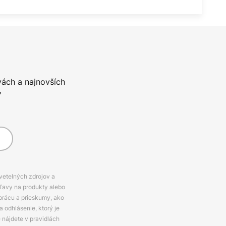
vách a najnovších
*
svetelných zdrojov a
zľavy na produkty alebo
prácu a prieskumy, ako
 odhlásenie, ktorý je
e nájdete v pravidlách