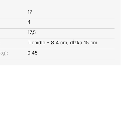
17
4
17,5
:
Tienidlo - Ø 4 cm, dĺžka 15 cm
kg):
0,45