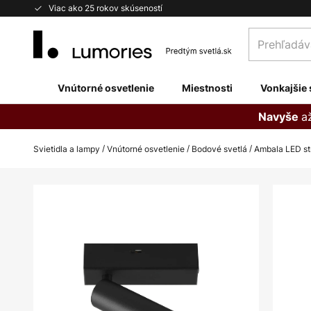
Skip
Viac ako 25 rokov skúseností
to
Prehľadávaj
Content
obchod
tu...
Vnútorné osvetlenie
Miestnosti
Vonkajšie 
a
Navyše
Svietidla a lampy
Vnútorné osvetlenie
Bodové svetlá
Ambala LED str
Preskočiť
na
koniec
galérie
obrázkov