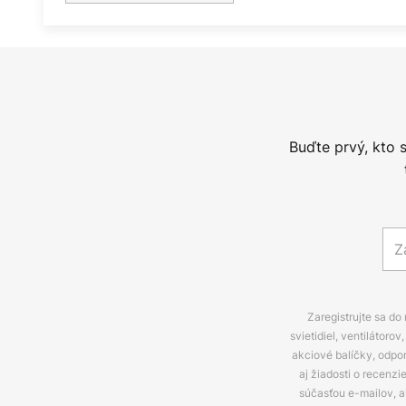
Buďte prvý, kto 
Zaregistrujte sa do
svietidiel, ventilátor
akciové balíčky, odpo
aj žiadosti o recenz
súčasťou e-mailov, 